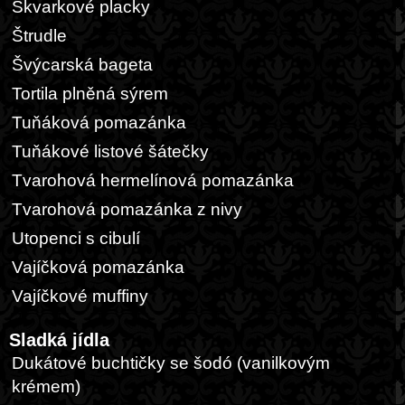
Škvarkové placky
Štrudle
Švýcarská bageta
Tortila plněná sýrem
Tuňáková pomazánka
Tuňákové listové šátečky
Tvarohová hermelínová pomazánka
Tvarohová pomazánka z nivy
Utopenci s cibulí
Vajíčková pomazánka
Vajíčkové muffiny
Sladká jídla
Dukátové buchtičky se šodó (vanilkovým
krémem)