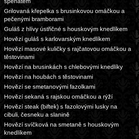
špenátem
Grilovaná křepelka s brusinkovou omáčkou a
pečenými bramborami
Guláš z hlívy ústřičné s houskovým knedlíkem
Hovězí guláš s karlovarským knedlíkem
Hovězí masové kuličky s rajčatovou omáčkou a
těstovinami
Hovězí na brusinkách s chlebovými knedlíky
Hovězí na houbách s těstovinami
Hovězí se smetanovými fazolkami
Hovězí sekaná s rajskou omáčkou a rýží
Hovězí steak (biftek) s fazolovými lusky na
cibuli, česneku a slanině
Hovězí svíčková na smetaně s houskovým
knedlíkem