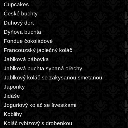
Cupcakes
České buchty
Duhový dort
Dýňová buchta
Fondue čokoládové
Francouzský jablečný koláč
Jablková bábovka
Jablková buchta sypaná ořechy
Jablkový koláč se zakysanou smetanou
Japonky
Jidáše
Jogurtový koláč se švestkami
Koblihy
Koláč rybízový s drobenkou