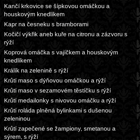
Kančí krkovice se šípkovou omáčkou a
houskovým knedlíkem
Kapr na česneku s bramborami
Kočičí výkřik aneb kuře na citronu a zázvoru s
rýží
Koprová omáčka s vajíčkem a houskovým
knedlíkem
Králík na zelenině s rýží
Krůtí maso s dýňovou omáčkou a rýží
Krůtí maso v sezamovém těstíčku s rýží
Krůtí medailonky s nivovou omáčku a rýží
Krůtí roláda plněná bylinkami s dušenou
zeleninou
Krůtí zapečené se žampiony, smetanou a
sýrem, s rýží