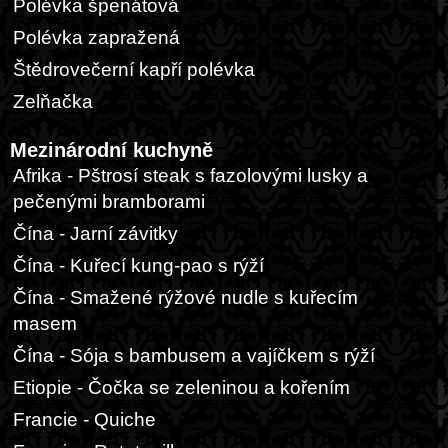
Polévka špenátová
Polévka zapražená
Štědrovečerní kapří polévka
Zelňačka
Mezinárodní kuchyně
Afrika - Pštrosí steak s fazolovými lusky a
pečenými bramborami
Čína - Jarní závitky
Čína - Kuřecí kung-pao s rýží
Čína - Smažené rýžové nudle s kuřecím
masem
Čína - Sója s bambusem a vajíčkem s rýží
Etiopie - Čočka se zeleninou a kořením
Francie - Quiche