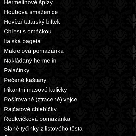
Hermelínové špízy
Houbová smaženice
Hovězí tatarský biftek
Chřest s omáčkou
Italská bageta
Makrelová pomazánka
Nakládaný hermelín
Palačinky
Pečené kaštany
Pikantní masové kuličky
Pošírované (ztracené) vejce
Rajčatové chlebíčky
Ředkvičková pomazánka
Slané tyčinky z listového těsta