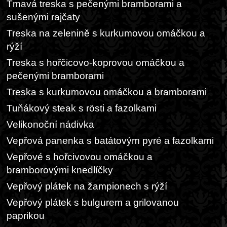
Tmavá treska s pečenými bramborami a
sušenými rajčaty
Treska na zelenině s kurkumovou omáčkou a
rýží
Treska s hořčicovo-koprovou omáčkou a
pečenými bramborami
Treska s kurkumovou omáčkou a bramborami
Tuňákový steak s rösti a fazolkami
Velikonoční nádivka
Vepřová panenka s batátovým pyré a fazolkami
Vepřové s hořcivovou omáčkou a
bramborovými knedlíčky
Vepřový plátek na žampionech s rýží
Vepřový plátek s bulgurem a grilovanou
paprikou