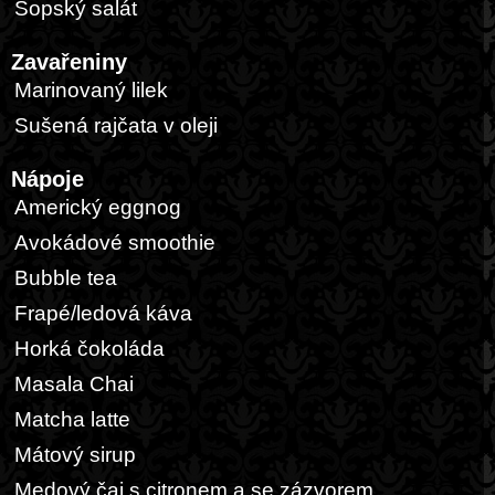
Šopský salát
Zavařeniny
Marinovaný lilek
Sušená rajčata v oleji
Nápoje
Americký eggnog
Avokádové smoothie
Bubble tea
Frapé/ledová káva
Horká čokoláda
Masala Chai
Matcha latte
Mátový sirup
Medový čaj s citronem a se zázvorem