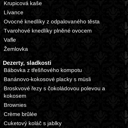
Krupicová kaše
Lívance
Ovocné knedlíky z odpalovaného těsta
Tvarohové knedlíky plněné ovocem
Vafle
Žemlovka
Dezerty, sladkosti
Bábovka z třešňového kompotu
Banánovo-kokosové placky s müsli
Broskvové řezy s čokoládovou polevou a
kokosem
Brownies
Crème brûlée
Cuketový koláč s jablky