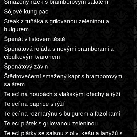
Smažený řízek s bramborovým salátem
Sójové kung pao
Steak z tuňáka s grilovanou zeleninou a
bulgurem
Špenát v listovém těstě
Špenátová roláda s novými bramborami a
cibulkovým tvarohem
Špenátový závin
Štědrovečerní smažený kapr s bramborovým
salátem
Telecí na houbách s vlašskými ořechy a rýží
Telecí na paprice s rýží
Telecí na rozmarýnu s bulgurem a fazolkami
Telecí plátek s grilovanou zeleninou
Telecí plátky se salsou z oliv, kešu a lanýžů s