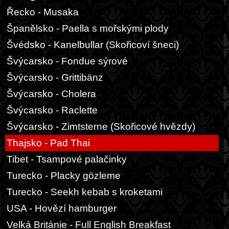
Řecko - Musaka
Španělsko - Paella s mořskými plody
Švédsko - Kanelbullar (Skořicoví šneci)
Švýcarsko - Fondue sýrové
Švýcarsko - Grittibänz
Švýcarsko - Cholera
Švýcarsko - Raclette
Švýcarsko - Zimtsterne (Skořicové hvězdy)
Thajsko - Pad Thai
Tibet - Tsampové palačinky
Turecko - Placky gözleme
Turecko - Seekh kebab s kroketami
USA - Hovězí hamburger
Velká Británie - Full English Breakfast