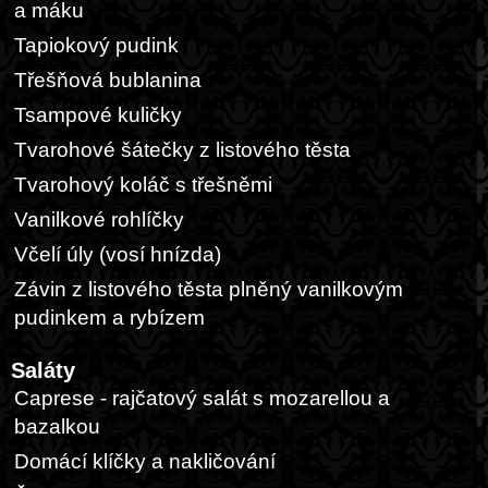
a máku
Tapiokový pudink
Třešňová bublanina
Tsampové kuličky
Tvarohové šátečky z listového těsta
Tvarohový koláč s třešněmi
Vanilkové rohlíčky
Včelí úly (vosí hnízda)
Závin z listového těsta plněný vanilkovým
pudinkem a rybízem
Saláty
Caprese - rajčatový salát s mozarellou a
bazalkou
Domácí klíčky a nakličování