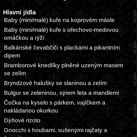
Hlavní jídla
Baby (mini/malé) kuře na koprovém másle
Baby (mini/malé) kuře s ořechovo-medovou
omáčkou a rýží
Balkánské čevabčiči s plackami a pikantním
dipem
Bramborové knedlíky plněné uzeným masem
se zelím
Bryndzové halušky se slaninou a zelím
Bulgur se zeleninou, sýrem feta a mandlemi
Čočka na kyselo s párkem, vajíčkem a
nakládanou okurkou
Dýňové rizoto
Gnocchi s houbami, sušenými rajčaty a