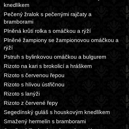
knedlíkem
Pečený žralok s pečenými rajčaty a
bramborami
Plněná krůtí rolka s omáčkou a rýží
Plněné žampiony se žampionovou omáčkou a
rýží
Pstruh s bylinkovou omáčkou a bulgurem
Rizoto na kari s brokolicí a hráškem
Rizoto s červenou řepou
Rizoto s hlívou ústřičnou
Rizoto s lanýži
Rizoto z červené řepy
Segedínský guláš s houskovým knedlíkem
Smažený hermelín s bramborami