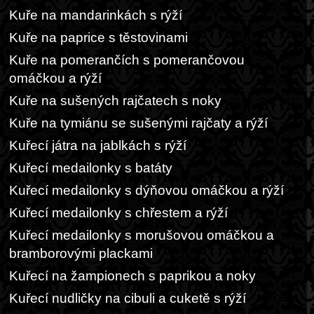
Kuře na mandarinkách s rýží
Kuře na paprice s těstovinami
Kuře na pomerančích s pomerančovou
omáčkou a rýží
Kuře na sušených rajčatech s noky
Kuře na tymiánu se sušenými rajčaty a rýží
Kuřecí játra na jablkách s rýží
Kuřecí medailonky s batáty
Kuřecí medailonky s dýňovou omáčkou a rýží
Kuřecí medailonky s chřestem a rýží
Kuřecí medailonky s morušovou omáčkou a
bramborovými plackami
Kuřecí na žampionech s paprikou a noky
Kuřecí nudličky na cibuli a cuketě s rýží