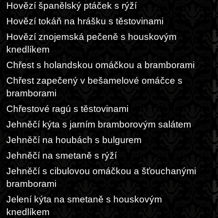
Hovězí španělský ptáček s rýží
Hovězí tokáň na hrášku s těstovinami
Hovězí znojemská pečeně s houskovým
knedlíkem
Chřest s holandskou omáčkou a bramborami
Chřest zapečený v bešamelové omáčce s
bramborami
Chřestové ragú s těstovinami
Jehněčí kýta s jarním bramborovým salátem
Jehněčí na houbách s bulgurem
Jehněčí na smetaně s rýží
Jehněčí s cibulovou omáčkou a šťouchanými
bramborami
Jelení kýta na smetaně s houskovým
knedlíkem