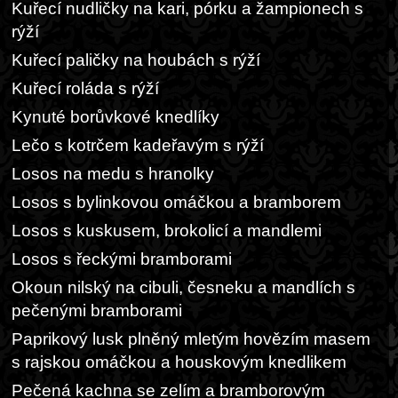
Kuřecí nudličky na kari, pórku a žampionech s
rýží
Kuřecí paličky na houbách s rýží
Kuřecí roláda s rýží
Kynuté borůvkové knedlíky
Lečo s kotrčem kadeřavým s rýží
Losos na medu s hranolky
Losos s bylinkovou omáčkou a bramborem
Losos s kuskusem, brokolicí a mandlemi
Losos s řeckými bramborami
Okoun nilský na cibuli, česneku a mandlích s
pečenými bramborami
Paprikový lusk plněný mletým hovězím masem
s rajskou omáčkou a houskovým knedlikem
Pečená kachna se zelím a bramborovým