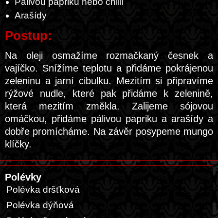
Pálivou papriku nebo chilli
Arašídy
Postup:
Na oleji osmažíme rozmačkaný česnek a
vajíčko. Snížíme teplotu a přidáme pokrájenou
zeleninu a jarní cibulku. Mezitím si připravíme
rýžové nudle, které pak přidáme k zelenině,
která mezitím změkla. Zalijeme sójovou
omáčkou, přidáme pálivou papriku a arašídy a
dobře promícháme. Na závěr posypeme mungo
klíčky.
Polévky
Polévka dršťková
Polévka dýňová