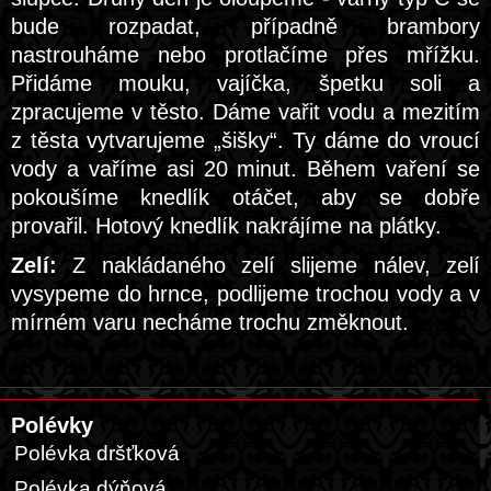
bude rozpadat, případně brambory
nastrouháme nebo protlačíme přes mřížku.
Přidáme mouku, vajíčka, špetku soli a
zpracujeme v těsto. Dáme vařit vodu a mezitím
z těsta vytvarujeme „šišky“. Ty dáme do vroucí
vody a vaříme asi 20 minut. Během vaření se
pokoušíme knedlík otáčet, aby se dobře
provařil. Hotový knedlík nakrájíme na plátky.
Zelí:
Z nakládaného zelí slijeme nálev, zelí
vysypeme do hrnce, podlijeme trochou vody a v
mírném varu necháme trochu změknout.
Polévky
Polévka dršťková
Polévka dýňová