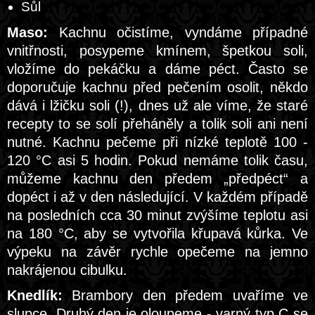
Sůl
Maso:
Kachnu očistíme, vyndáme případné
vnitřnosti, posypeme kmínem, špetkou soli,
vložíme do pekáčku a dáme péct. Často se
doporučuje kachnu před pečením osolit, někdo
dává i lžičku soli (!), dnes už ale víme, že staré
recepty to se solí přeháněly a tolik soli ani není
nutné. Kachnu pečeme při nízké teplotě 100 -
120 °C asi 5 hodin. Pokud nemáme tolik času,
můžeme kachnu den předem „předpéct“ a
dopéct i až v den následující. V každém případě
na posledních cca 30 minut zvýšíme teplotu asi
na 180 °C, aby se vytvořila křupavá kůrka. Ve
výpeku na závěr rychle opečeme na jemno
nakrájenou cibulku.
Knedlík:
Brambory den předem uvaříme ve
slupce. Druhý den je oloupeme - varný typ C se