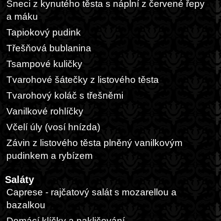
Šneci z kynutého těsta s náplní z červené řepy
a máku
Tapiokový pudink
Třešňová bublanina
Tsampové kuličky
Tvarohové šátečky z listového těsta
Tvarohový koláč s třešněmi
Vanilkové rohlíčky
Včelí úly (vosí hnízda)
Závin z listového těsta plněný vanilkovým
pudinkem a rybízem
Saláty
Caprese - rajčatový salát s mozarellou a
bazalkou
Domácí klíčky a nakličování