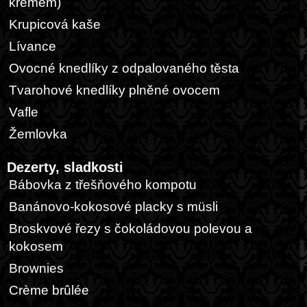
krémem)
Krupicová kaše
Lívance
Ovocné knedlíky z odpalovaného těsta
Tvarohové knedlíky plněné ovocem
Vafle
Žemlovka
Dezerty, sladkosti
Bábovka z třešňového kompotu
Banánovo-kokosové placky s müsli
Broskvové řezy s čokoládovou polevou a
kokosem
Brownies
Crème brûlée