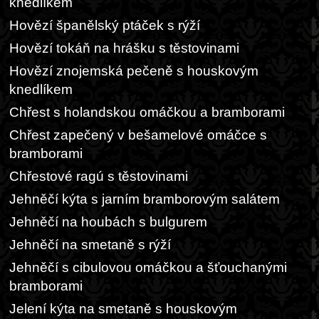
knedlíkem
Hovězí španělský ptáček s rýží
Hovězí tokáň na hrášku s těstovinami
Hovězí znojemská pečeně s houskovým
knedlíkem
Chřest s holandskou omáčkou a bramborami
Chřest zapečený v bešamelové omáčce s
bramborami
Chřestové ragú s těstovinami
Jehněčí kýta s jarním bramborovým salátem
Jehněčí na houbách s bulgurem
Jehněčí na smetaně s rýží
Jehněčí s cibulovou omáčkou a šťouchanými
bramborami
Jelení kýta na smetaně s houskovým