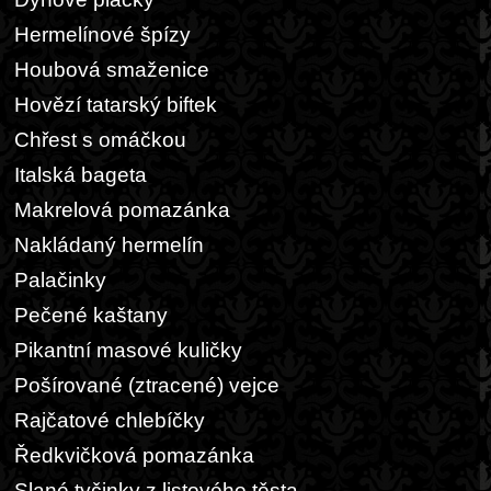
Hermelínové špízy
Houbová smaženice
Hovězí tatarský biftek
Chřest s omáčkou
Italská bageta
Makrelová pomazánka
Nakládaný hermelín
Palačinky
Pečené kaštany
Pikantní masové kuličky
Pošírované (ztracené) vejce
Rajčatové chlebíčky
Ředkvičková pomazánka
Slané tyčinky z listového těsta