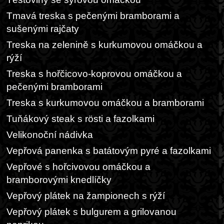
Tmavá treska s pečenými bramborami a
sušenými rajčaty
Treska na zelenině s kurkumovou omáčkou a
rýží
Treska s hořčicovo-koprovou omáčkou a
pečenými bramborami
Treska s kurkumovou omáčkou a bramborami
Tuňákový steak s rösti a fazolkami
Velikonoční nádivka
Vepřová panenka s batátovým pyré a fazolkami
Vepřové s hořcivovou omáčkou a
bramborovými knedlíčky
Vepřový plátek na žampionech s rýží
Vepřový plátek s bulgurem a grilovanou