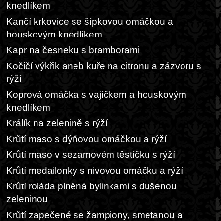
knedlíkem
Kančí krkovice se šípkovou omáčkou a
houskovým knedlíkem
Kapr na česneku s bramborami
Kočičí výkřik aneb kuře na citronu a zázvoru s
rýží
Koprová omáčka s vajíčkem a houskovým
knedlíkem
Králík na zelenině s rýží
Krůtí maso s dýňovou omáčkou a rýží
Krůtí maso v sezamovém těstíčku s rýží
Krůtí medailonky s nivovou omáčku a rýží
Krůtí roláda plněná bylinkami s dušenou
zeleninou
Krůtí zapečené se žampiony, smetanou a