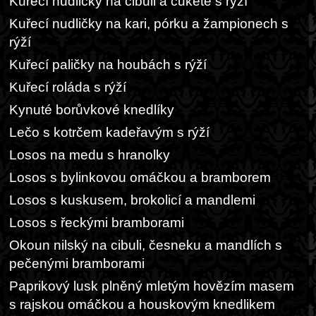
Kuřecí nudličky na cibuli a cuketě s rýží
Kuřecí nudličky na kari, pórku a žampionech s
rýží
Kuřecí paličky na houbách s rýží
Kuřecí roláda s rýží
Kynuté borůvkové knedlíky
Lečo s kotrčem kadeřavým s rýží
Losos na medu s hranolky
Losos s bylinkovou omáčkou a bramborem
Losos s kuskusem, brokolicí a mandlemi
Losos s řeckými bramborami
Okoun nilský na cibuli, česneku a mandlích s
pečenými bramborami
Paprikový lusk plněný mletým hovězím masem
s rajskou omáčkou a houskovým knedlikem