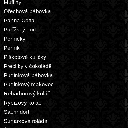
Muffiny
Ořechová bábovka
Panna Cotta
Pařížský dort
Perníčky
Perník
Piškotové kuličky
Preclíky v čokoládě
Pudinková bábovka
Pudinkový makovec
Rebarborový koláč
Rybízový koláč
Sachr dort
Sunárková roláda