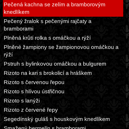
Pečená kachna se zelím a bramborovým
knedlíkem
Pečený žralok s pečenými rajčaty a
bramborami
Plněná krůtí rolka s omáčkou a rýží
Plněné žampiony se žampionovou omáčkou a
rýží
Pstruh s bylinkovou omáčkou a bulgurem
Rizoto na kari s brokolicí a hráškem
Rizoto s červenou řepou
Rizoto s hlívou ústřičnou
Rizoto s lanýži
Rizoto z červené řepy
Segedínský guláš s houskovým knedlíkem
Smažený hermelín s bramborami