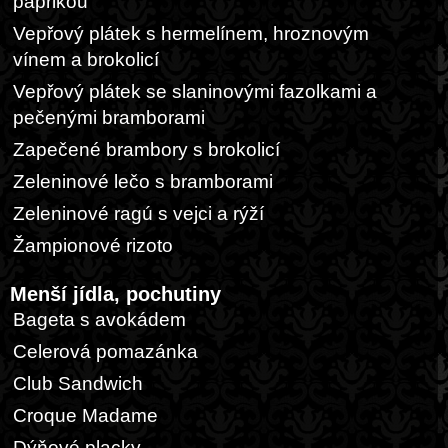
paprikou
Vepřový plátek s hermelínem, hroznovým
vínem a brokolicí
Vepřový plátek se slaninovými fazolkami a
pečenými bramborami
Zapečené brambory s brokolicí
Zeleninové lečo s bramborami
Zeleninové ragú s vejci a rýží
Žampionové rizoto
Menší jídla, pochutiny
Bageta s avokádem
Celerová pomazánka
Club Sandwich
Croque Madame
Dýňové placky