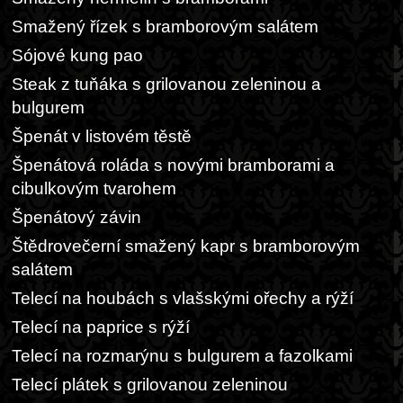
Smažený řízek s bramborovým salátem
Sójové kung pao
Steak z tuňáka s grilovanou zeleninou a
bulgurem
Špenát v listovém těstě
Špenátová roláda s novými bramborami a
cibulkovým tvarohem
Špenátový závin
Štědrovečerní smažený kapr s bramborovým
salátem
Telecí na houbách s vlašskými ořechy a rýží
Telecí na paprice s rýží
Telecí na rozmarýnu s bulgurem a fazolkami
Telecí plátek s grilovanou zeleninou