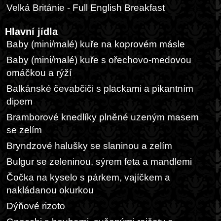
Velká Británie - Full English Breakfast
Hlavní jídla
Baby (mini/malé) kuře na koprovém másle
Baby (mini/malé) kuře s ořechovo-medovou
omáčkou a rýží
Balkánské čevabčiči s plackami a pikantním
dipem
Bramborové knedlíky plněné uzeným masem
se zelím
Bryndzové halušky se slaninou a zelím
Bulgur se zeleninou, sýrem feta a mandlemi
Čočka na kyselo s párkem, vajíčkem a
nakládanou okurkou
Dýňové rizoto