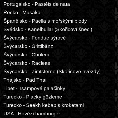
Portugalsko - Pastéis de nata
Řecko - Musaka
Španělsko - Paella s mořskými plody
Švédsko - Kanelbullar (Skořicoví šneci)
Švýcarsko - Fondue sýrové
Švýcarsko - Grittibänz
Švýcarsko - Cholera
Švýcarsko - Raclette
Švýcarsko - Zimtsterne (Skořicové hvězdy)
Thajsko - Pad Thai
Tibet - Tsampové palačinky
Turecko - Placky gözleme
Turecko - Seekh kebab s kroketami
USA - Hovězí hamburger