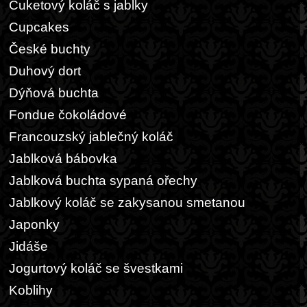
Cuketový koláč s jablky
Cupcakes
České buchty
Duhový dort
Dýňová buchta
Fondue čokoládové
Francouzský jablečný koláč
Jablková bábovka
Jablková buchta sypaná ořechy
Jablkový koláč se zakysanou smetanou
Japonky
Jidáše
Jogurtový koláč se švestkami
Koblihy