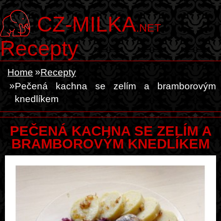
CZ-MILKA
.NET
Recepty
Home
Recepty
Pečená kachna se zelím a bramborovým
knedlíkem
PEČENÁ KACHNA SE ZELÍM A
BRAMBOROVÝM KNEDLÍKEM