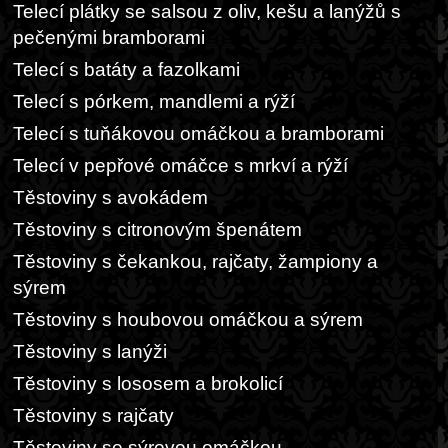
Telecí plátky se salsou z oliv, kešu a lanýžů s
pečenými bramborami
Telecí s batáty a fazolkami
Telecí s pórkem, mandlemi a rýží
Telecí s tuňákovou omáčkou a bramborami
Telecí v pepřové omáčce s mrkví a rýží
Těstoviny s avokádem
Těstoviny s citronovým špenátem
Těstoviny s čekankou, rajčaty, žampiony a
sýrem
Těstoviny s houbovou omáčkou a sýrem
Těstoviny s lanýži
Těstoviny s lososem a brokolicí
Těstoviny s rajčaty
Těstoviny se sýrovou omáčkou