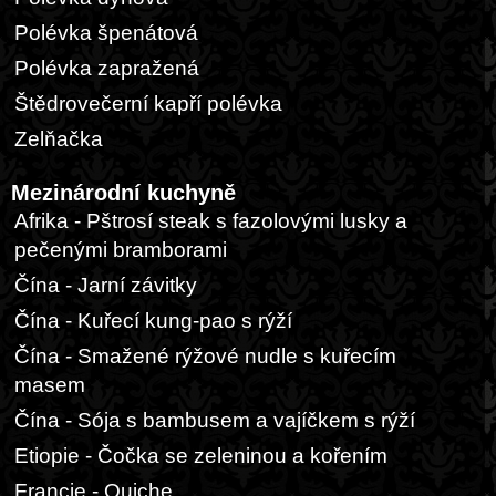
Polévka špenátová
Polévka zapražená
Štědrovečerní kapří polévka
Zelňačka
Mezinárodní kuchyně
Afrika - Pštrosí steak s fazolovými lusky a
pečenými bramborami
Čína - Jarní závitky
Čína - Kuřecí kung-pao s rýží
Čína - Smažené rýžové nudle s kuřecím
masem
Čína - Sója s bambusem a vajíčkem s rýží
Etiopie - Čočka se zeleninou a kořením
Francie - Quiche