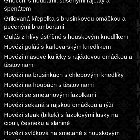
Gnocchi s houbami, sušenými rajčaty a
špenátem
Grilovaná křepelka s brusinkovou omáčkou a
pečenými bramborami
Guláš z hlívy ústřičné s houskovým knedlíkem
Hovězí guláš s karlovarským knedlíkem
Hovězí masové kuličky s rajčatovou omáčkou a
těstovinami
Hovězí na brusinkách s chlebovými knedlíky
Hovězí na houbách s těstovinami
Hovězí se smetanovými fazolkami
Hovězí sekaná s rajskou omáčkou a rýží
Hovězí steak (biftek) s fazolovými lusky na
cibuli, česneku a slanině
Hovězí svíčková na smetaně s houskovým