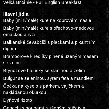
Velká Británie - Full English Breakfast
Hlavní jídla
Baby (mini/malé) kuře na koprovém másle
Baby (mini/malé) kuře s ořechovo-medovou
omáčkou a rýží
Balkánské čevabčiči s plackami a pikantním
dipem
Bramborové knedlíky plněné uzeným masem
se zelím
Bryndzové halušky se slaninou a zelím
Bulgur se zeleninou, sýrem feta a mandlemi
Čočka na kyselo s párkem, vajíčkem a
nakládanou okurkou
Dýňové rizoto
Gnocchi s houbami, sušenými rajčaty a