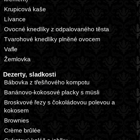
Krupicová kaše
Lívance
Ovocné knedlíky z odpalovaného těsta
Tvarohové knedlíky plněné ovocem
Vafle
Žemlovka
Dezerty, sladkosti
Bábovka z třešňového kompotu
Banánovo-kokosové placky s müsli
Broskvové řezy s čokoládovou polevou a
kokosem
Brownies
Crème brûlée