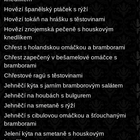
Hovězí španělský ptáček s rýží
Hovězí tokáň na hrášku s těstovinami
Hovězí znojemská pečeně s houskovým
knedlíkem
Chřest s holandskou omáčkou a bramborami
Chřest zapečený v bešamelové omáčce s
bramborami
Chřestové ragú s těstovinami
Jehněčí kýta s jarním bramborovým salátem
Jehněčí na houbách s bulgurem
Jehněčí na smetaně s rýží
Jehněčí s cibulovou omáčkou a šťouchanými
bramborami
Jelení kýta na smetaně s houskovým