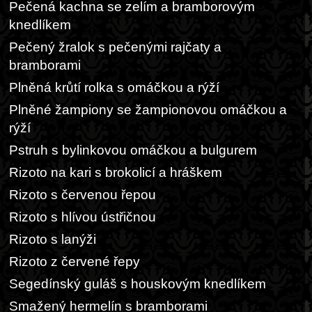
Pečená kachna se zelím a bramborovým
knedlíkem
Pečený žralok s pečenými rajčaty a
bramborami
Plněná krůtí rolka s omáčkou a rýží
Plněné žampiony se žampionovou omáčkou a
rýží
Pstruh s bylinkovou omáčkou a bulgurem
Rizoto na kari s brokolicí a hráškem
Rizoto s červenou řepou
Rizoto s hlívou ústřičnou
Rizoto s lanýži
Rizoto z červené řepy
Segedínský guláš s houskovým knedlíkem
Smažený hermelín s bramborami