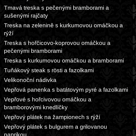
Tmavá treska s pečenými bramborami a
sušenými rajčaty
Treska na zelenině s kurkumovou omáčkou a
rýží
Treska s hořčicovo-koprovou omáčkou a
pečenými bramborami
Treska s kurkumovou omáčkou a bramborami
Tuňákový steak s rösti a fazolkami
Velikonoční nádivka
Vepřová panenka s batátovým pyré a fazolkami
Vepřové s hořcivovou omáčkou a
bramborovými knedlíčky
Vepřový plátek na žampionech s rýží
Vepřový plátek s bulgurem a grilovanou
paprikou