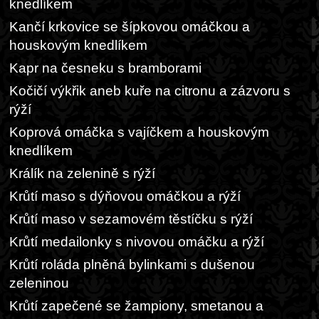
knedlíkem
Kančí krkovice se šípkovou omáčkou a
houskovým knedlíkem
Kapr na česneku s bramborami
Kočičí výkřik aneb kuře na citronu a zázvoru s
rýží
Koprová omáčka s vajíčkem a houskovým
knedlíkem
Králík na zelenině s rýží
Krůtí maso s dýňovou omáčkou a rýží
Krůtí maso v sezamovém těstíčku s rýží
Krůtí medailonky s nivovou omáčku a rýží
Krůtí roláda plněná bylinkami s dušenou
zeleninou
Krůtí zapečené se žampiony, smetanou a