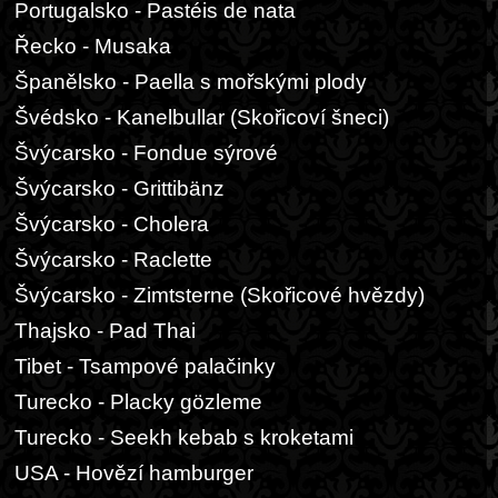
Portugalsko - Pastéis de nata
Řecko - Musaka
Španělsko - Paella s mořskými plody
Švédsko - Kanelbullar (Skořicoví šneci)
Švýcarsko - Fondue sýrové
Švýcarsko - Grittibänz
Švýcarsko - Cholera
Švýcarsko - Raclette
Švýcarsko - Zimtsterne (Skořicové hvězdy)
Thajsko - Pad Thai
Tibet - Tsampové palačinky
Turecko - Placky gözleme
Turecko - Seekh kebab s kroketami
USA - Hovězí hamburger