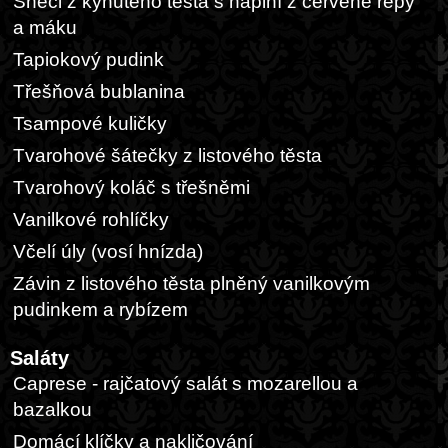
Šneci z kynutého těsta s náplní z červené řepy
a máku
Tapiokový pudink
Třešňová bublanina
Tsampové kuličky
Tvarohové šátečky z listového těsta
Tvarohový koláč s třešněmi
Vanilkové rohlíčky
Včelí úly (vosí hnízda)
Závin z listového těsta plněný vanilkovým
pudinkem a rybízem
Saláty
Caprese - rajčatový salát s mozarellou a
bazalkou
Domácí klíčky a nakličování