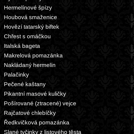
Hermelínové špízy
Houbová smaženice
Hovězí tatarský biftek
Chřest s omáčkou
Italská bageta
Makrelová pomazánka
Nakládaný hermelín
Palačinky
Pečené kaštany
Pikantní masové kuličky
Pošírované (ztracené) vejce
Rajčatové chlebíčky
Ředkvičková pomazánka
Slané tyčinky z listového těsta