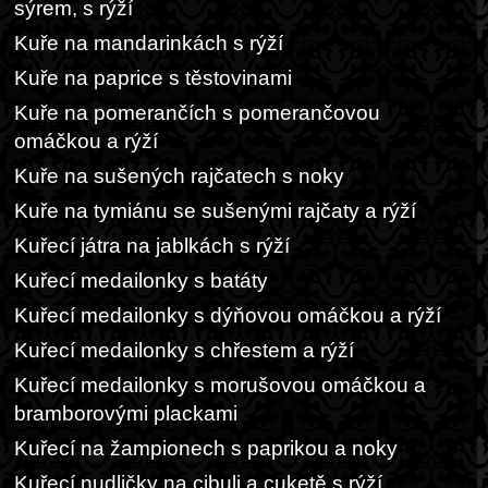
sýrem, s rýží
Kuře na mandarinkách s rýží
Kuře na paprice s těstovinami
Kuře na pomerančích s pomerančovou
omáčkou a rýží
Kuře na sušených rajčatech s noky
Kuře na tymiánu se sušenými rajčaty a rýží
Kuřecí játra na jablkách s rýží
Kuřecí medailonky s batáty
Kuřecí medailonky s dýňovou omáčkou a rýží
Kuřecí medailonky s chřestem a rýží
Kuřecí medailonky s morušovou omáčkou a
bramborovými plackami
Kuřecí na žampionech s paprikou a noky
Kuřecí nudličky na cibuli a cuketě s rýží