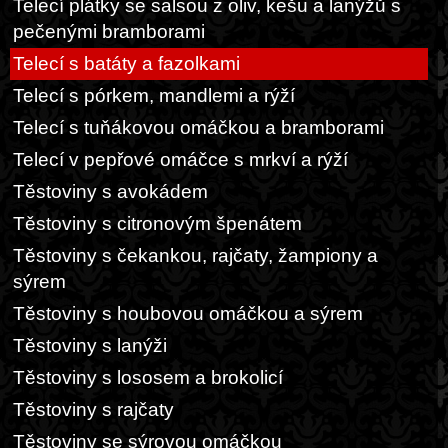
Telecí plátky se salsou z oliv, kešu a lanýžů s
pečenými bramborami
Telecí s batáty a fazolkami
Telecí s pórkem, mandlemi a rýží
Telecí s tuňákovou omáčkou a bramborami
Telecí v pepřové omáčce s mrkví a rýží
Těstoviny s avokádem
Těstoviny s citronovým špenátem
Těstoviny s čekankou, rajčaty, žampiony a
sýrem
Těstoviny s houbovou omáčkou a sýrem
Těstoviny s lanýži
Těstoviny s lososem a brokolicí
Těstoviny s rajčaty
Těstoviny se sýrovou omáčkou