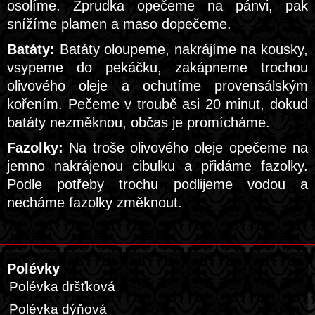
osolíme. Zprudka opečeme na pánvi, pak
snížíme plamen a maso dopečeme.
Batáty:
Batáty oloupeme, nakrájíme na kousky,
vsypeme do pekáčku, zakápneme trochou
olivového oleje a ochutíme provensálským
kořením. Pečeme v troubě asi 20 minut, dokud
batáty nezměknou, občas je promícháme.
Fazolky:
Na troše olivového oleje opečeme na
jemno nakrájenou cibulku a přidáme fazolky.
Podle potřeby trochu podlijeme vodou a
necháme fazolky změknout.
Polévky
Polévka dršťková
Polévka dýňová