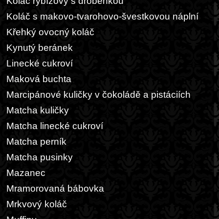
Koláč rybízový s drobenkou
Koláč s makovo-tvarohovo-švestkovou náplní
Křehký ovocný koláč
Kynutý beránek
Linecké cukroví
Maková buchta
Marcipánové kuličky v čokoládě a pistáciích
Matcha kuličky
Matcha linecké cukroví
Matcha perník
Matcha pusinky
Mazanec
Mramorovaná bábovka
Mrkvový koláč