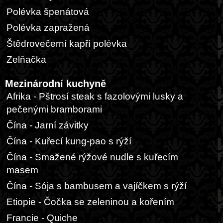
Polévka špenátová
Polévka zapražená
Štědrovečerní kapří polévka
Zelňačka
Mezinárodní kuchyně
Afrika - Pštrosí steak s fazolovými lusky a
pečenými bramborami
Čína - Jarní závitky
Čína - Kuřecí kung-pao s rýží
Čína - Smažené rýžové nudle s kuřecím
masem
Čína - Sója s bambusem a vajíčkem s rýží
Etiopie - Čočka se zeleninou a kořením
Francie - Quiche