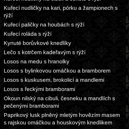
Kuřecí nudličky na kari, pórku a žampionech s
rýží
Kuřecí paličky na houbách s rýží
Kuřecí roláda s rýží
Kynuté borůvkové knedlíky
Lečo s kotrčem kadeřavým s rýží
Losos na medu s hranolky
Losos s bylinkovou omáčkou a bramborem
Losos s kuskusem, brokolicí a mandlemi
Losos s řeckými bramborami
Okoun nilský na cibuli, česneku a mandlích s
pečenými bramborami
Paprikový lusk plněný mletým hovězím masem
s rajskou omáčkou a houskovým knedlikem