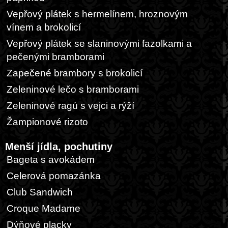
Vepřový plátek s hermelínem, hroznovým
vínem a brokolicí
Vepřový plátek se slaninovými fazolkami a
pečenými bramborami
Zapečené brambory s brokolicí
Zeleninové lečo s bramborami
Zeleninové ragú s vejci a rýží
Žampionové rizoto
Menší jídla, pochutiny
Bageta s avokádem
Celerová pomazánka
Club Sandwich
Croque Madame
Dýňové placky