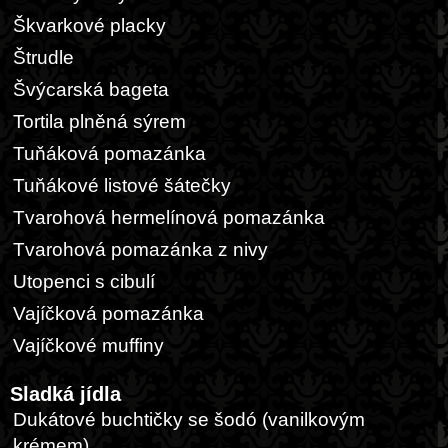
Škvarkové placky
Štrudle
Švýcarská bageta
Tortila plněná sýrem
Tuňáková pomazánka
Tuňákové listové šátečky
Tvarohová hermelínová pomazánka
Tvarohová pomazánka z nivy
Utopenci s cibulí
Vajíčková pomazánka
Vajíčkové muffiny
Sladká jídla
Dukátové buchtičky se šodó (vanilkovým
krémem)