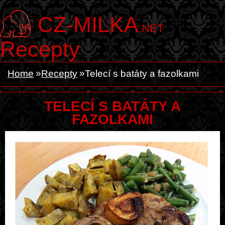
CZ-MILKA
.NET
Recepty
Home
Recepty
Telecí s batáty a fazolkami
TELECÍ S BATÁTY A
FAZOLKAMI