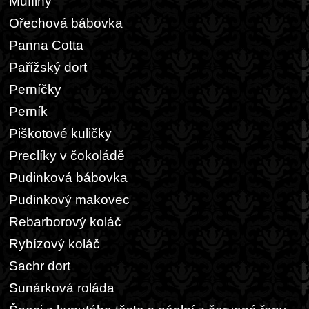
Muffiny
Ořechová bábovka
Panna Cotta
Pařížský dort
Perníčky
Perník
Piškotové kuličky
Preclíky v čokoládě
Pudinková bábovka
Pudinkový makovec
Rebarborový koláč
Rybízový koláč
Sachr dort
Sunárková roláda