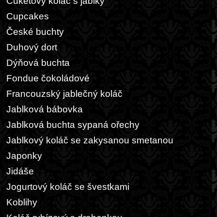
Cuketový koláč s jablky
Cupcakes
České buchty
Duhový dort
Dýňová buchta
Fondue čokoládové
Francouzský jablečný koláč
Jablková bábovka
Jablková buchta sypaná ořechy
Jablkový koláč se zakysanou smetanou
Japonky
Jidáše
Jogurtový koláč se švestkami
Koblihy