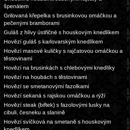
špenátem
Grilovaná křepelka s brusinkovou omáčkou a
pečenými bramborami
Guláš z hlívy ústřičné s houskovým knedlíkem
Hovězí guláš s karlovarským knedlíkem
Hovězí masové kuličky s rajčatovou omáčkou a
těstovinami
Hovězí na brusinkách s chlebovými knedlíky
Hovězí na houbách s těstovinami
Hovězí se smetanovými fazolkami
Hovězí sekaná s rajskou omáčkou a rýží
Hovězí steak (biftek) s fazolovými lusky na
cibuli, česneku a slanině
Hovězí svíčková na smetaně s houskovým
knedlíkem