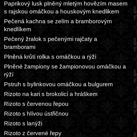
Paprikový lusk plněný mletým hovězím masem
s rajskou omáčkou a houskovým knedlikem
Pečená kachna se zelím a bramborovým
knedlíkem
Pečený žralok s pečenými rajčaty a
bramborami
Plněná krůtí rolka s omáčkou a rýží
Plněné žampiony se žampionovou omáčkou a
rýží
Pstruh s bylinkovou omáčkou a bulgurem
Rizoto na kari s brokolicí a hráškem
Rizoto s červenou řepou
Rizoto s hlívou ústřičnou
Rizoto s lanýži
Rizoto z červené řepy