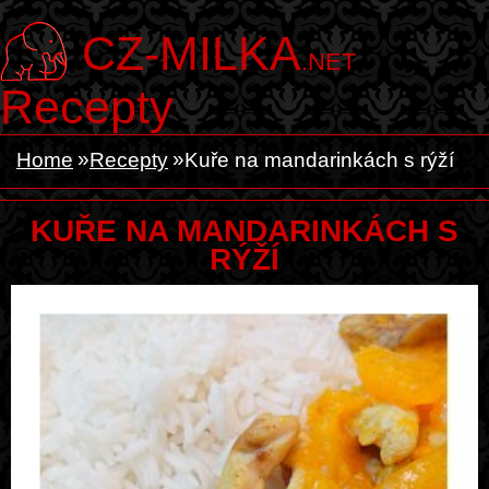
CZ-MILKA
.NET
Recepty
Home
Recepty
Kuře na mandarinkách s rýží
KUŘE NA MANDARINKÁCH S
RÝŽÍ