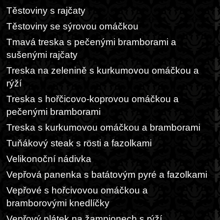
Těstoviny s rajčaty
Těstoviny se sýrovou omáčkou
Tmavá treska s pečenými bramborami a
sušenými rajčaty
Treska na zelenině s kurkumovou omáčkou a
rýží
Treska s hořčicovo-koprovou omáčkou a
pečenými bramborami
Treska s kurkumovou omáčkou a bramborami
Tuňákový steak s rösti a fazolkami
Velikonoční nádivka
Vepřová panenka s batátovým pyré a fazolkami
Vepřové s hořcivovou omáčkou a
bramborovými knedlíčky
Vepřový plátek na žampionech s rýží