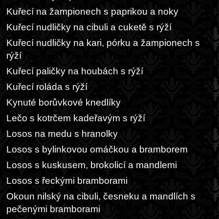
Kuřecí na žampionech s paprikou a noky
Kuřecí nudličky na cibuli a cuketě s rýží
Kuřecí nudličky na kari, pórku a žampionech s
rýží
Kuřecí paličky na houbách s rýží
Kuřecí roláda s rýží
Kynuté borůvkové knedlíky
Lečo s kotrčem kadeřavým s rýží
Losos na medu s hranolky
Losos s bylinkovou omáčkou a bramborem
Losos s kuskusem, brokolicí a mandlemi
Losos s řeckými bramborami
Okoun nilský na cibuli, česneku a mandlích s
pečenými bramborami