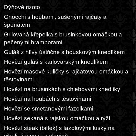
Dýňové rizoto
Gnocchi s houbami, sušenými rajčaty a
špenátem
Grilovaná křepelka s brusinkovou omáčkou a
pečenými bramborami
Guláš z hlívy ústřičné s houskovým knedlíkem
Hovězí guláš s karlovarským knedlíkem
Hovězí masové kuličky s rajčatovou omáčkou a
těstovinami
Hovězí na brusinkách s chlebovými knedlíky
Hovězí na houbách s těstovinami
Hovězí se smetanovými fazolkami
Hovězí sekaná s rajskou omáčkou a rýží
Hovězí steak (biftek) s fazolovými lusky na
cibuli, česneku a slanině