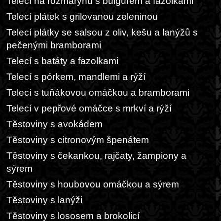
Telecí na rozmarýnu s bulgurem a fazolkami
Telecí plátek s grilovanou zeleninou
Telecí plátky se salsou z oliv, kešu a lanýžů s
pečenými bramborami
Telecí s batáty a fazolkami
Telecí s pórkem, mandlemi a rýží
Telecí s tuňákovou omáčkou a bramborami
Telecí v pepřové omáčce s mrkví a rýží
Těstoviny s avokádem
Těstoviny s citronovým špenátem
Těstoviny s čekankou, rajčaty, žampiony a
sýrem
Těstoviny s houbovou omáčkou a sýrem
Těstoviny s lanýži
Těstoviny s lososem a brokolicí