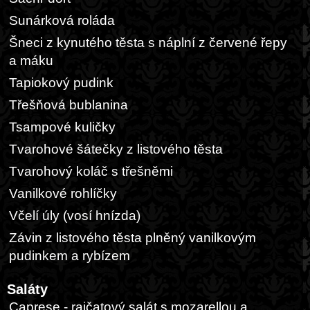
Sunárková roláda
Šneci z kynutého těsta s náplní z červené řepy
a máku
Tapiokový pudink
Třešňová bublanina
Tsampové kuličky
Tvarohové šátečky z listového těsta
Tvarohový koláč s třešněmi
Vanilkové rohlíčky
Včelí úly (vosí hnízda)
Závin z listového těsta plněný vanilkovým
pudinkem a rybízem
Saláty
Caprese - rajčatový salát s mozarellou a