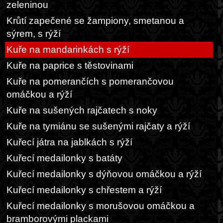
zeleninou
Krůtí zapečené se žampiony, smetanou a
sýrem, s rýží
Kuře na mandarinkách s rýží
Kuře na paprice s těstovinami
Kuře na pomerančích s pomerančovou
omáčkou a rýží
Kuře na sušených rajčatech s noky
Kuře na tymiánu se sušenými rajčaty a rýží
Kuřecí játra na jablkách s rýží
Kuřecí medailonky s batáty
Kuřecí medailonky s dýňovou omáčkou a rýží
Kuřecí medailonky s chřestem a rýží
Kuřecí medailonky s morušovou omáčkou a
bramborovými plackami