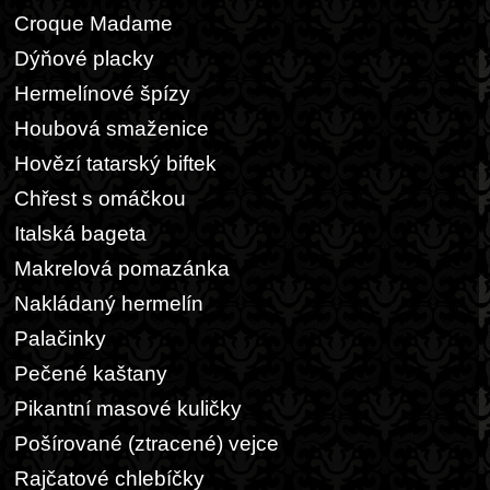
Croque Madame
Dýňové placky
Hermelínové špízy
Houbová smaženice
Hovězí tatarský biftek
Chřest s omáčkou
Italská bageta
Makrelová pomazánka
Nakládaný hermelín
Palačinky
Pečené kaštany
Pikantní masové kuličky
Pošírované (ztracené) vejce
Rajčatové chlebíčky