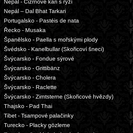
Nepál - Cizrnové kari s rýží
Nepál – Dal Bhat Tarkari
Portugalsko - Pastéis de nata
Řecko - Musaka
Španělsko - Paella s mořskými plody
Švédsko - Kanelbullar (Skořicoví šneci)
Švýcarsko - Fondue sýrové
Švýcarsko - Grittibänz
Švýcarsko - Cholera
Švýcarsko - Raclette
Švýcarsko - Zimtsterne (Skořicové hvězdy)
Thajsko - Pad Thai
Tibet - Tsampové palačinky
Turecko - Placky gözleme