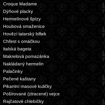
Croque Madame
Dýňové placky
Hermelínové špízy
Houbová smaženice
Hovězí tatarský biftek
Chřest s omáčkou
Italská bageta
Makrelová pomazánka
Nakládaný hermelín
Palačinky
Pečené kaštany
Pikantní masové kuličky
Pošírované (ztracené) vejce
Rajčatové chlebíčky