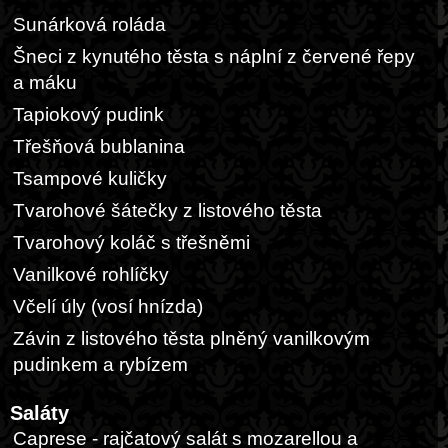
Sunárková roláda
Šneci z kynutého těsta s náplní z červené řepy
a máku
Tapiokový pudink
Třešňová bublanina
Tsampové kuličky
Tvarohové šátečky z listového těsta
Tvarohový koláč s třešněmi
Vanilkové rohlíčky
Včelí úly (vosí hnízda)
Závin z listového těsta plněný vanilkovým
pudinkem a rybízem
Saláty
Caprese - rajčatový salát s mozarellou a