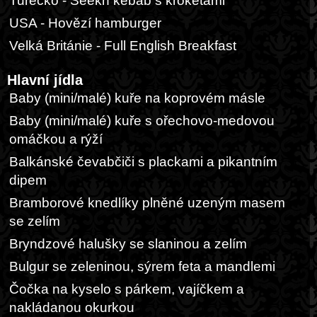
Turecko - Seekh kebab s kroketami
USA - Hovězí hamburger
Velká Británie - Full English Breakfast
Hlavní jídla
Baby (mini/malé) kuře na koprovém másle
Baby (mini/malé) kuře s ořechovo-medovou
omáčkou a rýží
Balkánské čevabčiči s plackami a pikantním
dipem
Bramborové knedlíky plněné uzeným masem
se zelím
Bryndzové halušky se slaninou a zelím
Bulgur se zeleninou, sýrem feta a mandlemi
Čočka na kyselo s párkem, vajíčkem a
nakládanou okurkou