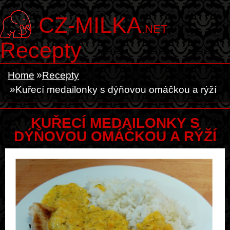
CZ-MILKA
.NET
Recepty
Home
Recepty
Kuřecí medailonky s dýňovou omáčkou a rýží
KUŘECÍ MEDAILONKY S
DÝŇOVOU OMÁČKOU A RÝŽÍ