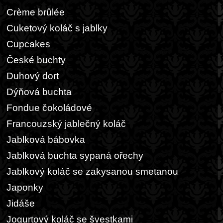
Crème brûlée
Cuketový koláč s jablky
Cupcakes
České buchty
Duhový dort
Dýňová buchta
Fondue čokoládové
Francouzský jablečný koláč
Jablková bábovka
Jablková buchta sypaná ořechy
Jablkový koláč se zakysanou smetanou
Japonky
Jidáše
Jogurtový koláč se švestkami