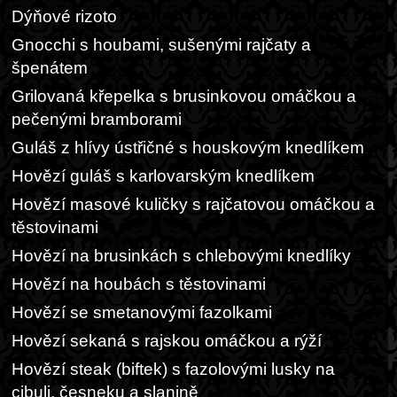
Dýňové rizoto
Gnocchi s houbami, sušenými rajčaty a
špenátem
Grilovaná křepelka s brusinkovou omáčkou a
pečenými bramborami
Guláš z hlívy ústřičné s houskovým knedlíkem
Hovězí guláš s karlovarským knedlíkem
Hovězí masové kuličky s rajčatovou omáčkou a
těstovinami
Hovězí na brusinkách s chlebovými knedlíky
Hovězí na houbách s těstovinami
Hovězí se smetanovými fazolkami
Hovězí sekaná s rajskou omáčkou a rýží
Hovězí steak (biftek) s fazolovými lusky na
cibuli, česneku a slanině