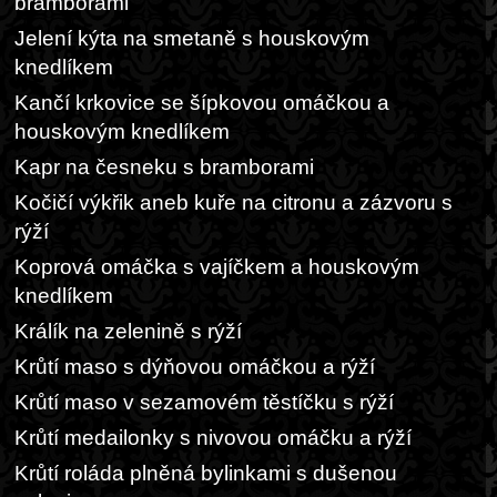
bramborami
Jelení kýta na smetaně s houskovým
knedlíkem
Kančí krkovice se šípkovou omáčkou a
houskovým knedlíkem
Kapr na česneku s bramborami
Kočičí výkřik aneb kuře na citronu a zázvoru s
rýží
Koprová omáčka s vajíčkem a houskovým
knedlíkem
Králík na zelenině s rýží
Krůtí maso s dýňovou omáčkou a rýží
Krůtí maso v sezamovém těstíčku s rýží
Krůtí medailonky s nivovou omáčku a rýží
Krůtí roláda plněná bylinkami s dušenou