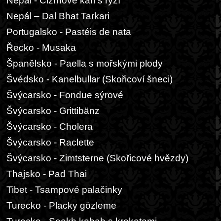
Nepál - Cizrnové kari s rýží
Nepál – Dal Bhat Tarkari
Portugalsko - Pastéis de nata
Řecko - Musaka
Španělsko - Paella s mořskými plody
Švédsko - Kanelbullar (Skořicoví šneci)
Švýcarsko - Fondue sýrové
Švýcarsko - Grittibänz
Švýcarsko - Cholera
Švýcarsko - Raclette
Švýcarsko - Zimtsterne (Skořicové hvězdy)
Thajsko - Pad Thai
Tibet - Tsampové palačinky
Turecko - Placky gözleme