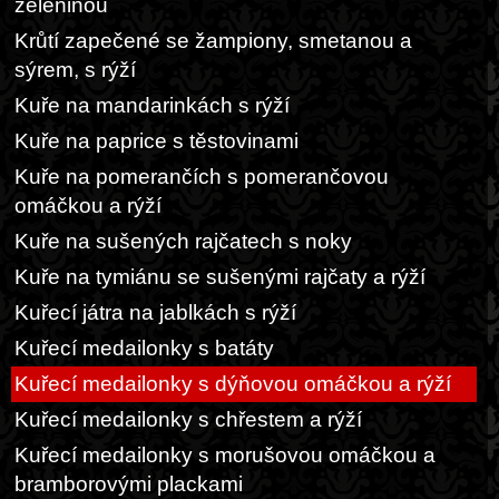
zeleninou
Krůtí zapečené se žampiony, smetanou a
sýrem, s rýží
Kuře na mandarinkách s rýží
Kuře na paprice s těstovinami
Kuře na pomerančích s pomerančovou
omáčkou a rýží
Kuře na sušených rajčatech s noky
Kuře na tymiánu se sušenými rajčaty a rýží
Kuřecí játra na jablkách s rýží
Kuřecí medailonky s batáty
Kuřecí medailonky s dýňovou omáčkou a rýží
Kuřecí medailonky s chřestem a rýží
Kuřecí medailonky s morušovou omáčkou a
bramborovými plackami