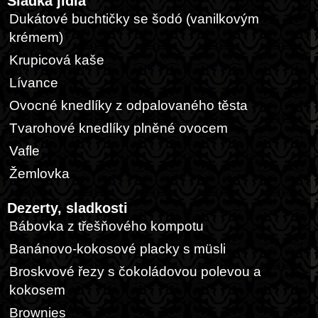
Sladká jídla
Dukátové buchtičky se šodó (vanilkovým
krémem)
Krupicová kaše
Lívance
Ovocné knedlíky z odpalovaného těsta
Tvarohové knedlíky plněné ovocem
Vafle
Žemlovka
Dezerty, sladkosti
Bábovka z třešňového kompotu
Banánovo-kokosové placky s müsli
Broskvové řezy s čokoládovou polevou a
kokosem
Brownies