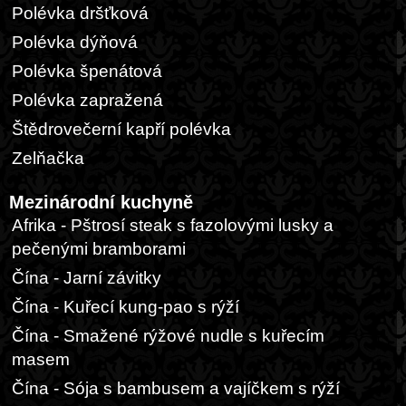
Polévka dršťková
Polévka dýňová
Polévka špenátová
Polévka zapražená
Štědrovečerní kapří polévka
Zelňačka
Mezinárodní kuchyně
Afrika - Pštrosí steak s fazolovými lusky a
pečenými bramborami
Čína - Jarní závitky
Čína - Kuřecí kung-pao s rýží
Čína - Smažené rýžové nudle s kuřecím
masem
Čína - Sója s bambusem a vajíčkem s rýží