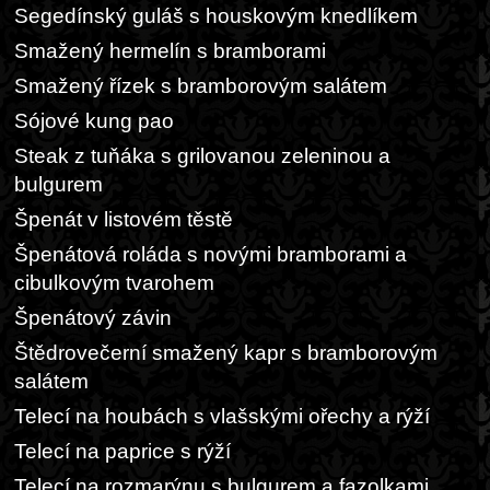
Segedínský guláš s houskovým knedlíkem
Smažený hermelín s bramborami
Smažený řízek s bramborovým salátem
Sójové kung pao
Steak z tuňáka s grilovanou zeleninou a
bulgurem
Špenát v listovém těstě
Špenátová roláda s novými bramborami a
cibulkovým tvarohem
Špenátový závin
Štědrovečerní smažený kapr s bramborovým
salátem
Telecí na houbách s vlašskými ořechy a rýží
Telecí na paprice s rýží
Telecí na rozmarýnu s bulgurem a fazolkami