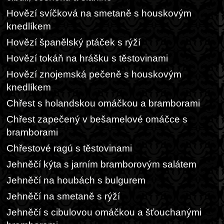
Hovězí svíčková na smetaně s houskovým
knedlíkem
Hovězí španělský ptáček s rýží
Hovězí tokáň na hrášku s těstovinami
Hovězí znojemská pečeně s houskovým
knedlíkem
Chřest s holandskou omáčkou a bramborami
Chřest zapečený v bešamelové omáčce s
bramborami
Chřestové ragú s těstovinami
Jehněčí kýta s jarním bramborovým salátem
Jehněčí na houbách s bulgurem
Jehněčí na smetaně s rýží
Jehněčí s cibulovou omáčkou a šťouchanými