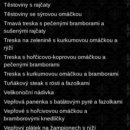
Těstoviny s rajčaty
Těstoviny se sýrovou omáčkou
Tmavá treska s pečenými bramborami a
sušenými rajčaty
Treska na zelenině s kurkumovou omáčkou a
rýží
Treska s hořčicovo-koprovou omáčkou a
pečenými bramborami
Treska s kurkumovou omáčkou a bramborami
Tuňákový steak s rösti a fazolkami
Velikonoční nádivka
Vepřová panenka s batátovým pyré a fazolkami
Vepřové s hořcivovou omáčkou a
bramborovými knedlíčky
Vepřový plátek na žampionech s rýží