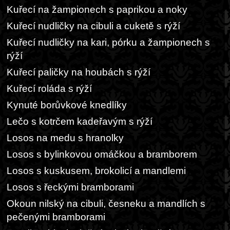
Kuřecí na žampionech s paprikou a noky
Kuřecí nudličky na cibuli a cuketě s rýží
Kuřecí nudličky na kari, pórku a žampionech s
rýží
Kuřecí paličky na houbách s rýží
Kuřecí roláda s rýží
Kynuté borůvkové knedlíky
Lečo s kotrčem kadeřavým s rýží
Losos na medu s hranolky
Losos s bylinkovou omáčkou a bramborem
Losos s kuskusem, brokolicí a mandlemi
Losos s řeckými bramborami
Okoun nilský na cibuli, česneku a mandlích s
pečenými bramborami