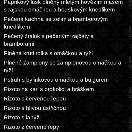
Paprikový lusk plněný mletým hovězím masem
s rajskou omáčkou a houskovým knedlikem
Pečená kachna se zelím a bramborovým
knedlíkem
Pečený žralok s pečenými rajčaty a
bramborami
Plněná krůtí rolka s omáčkou a rýží
Plněné žampiony se žampionovou omáčkou a
rýží
Pstruh s bylinkovou omáčkou a bulgurem
Rizoto na kari s brokolicí a hráškem
Rizoto s červenou řepou
Rizoto s hlívou ústřičnou
Rizoto s lanýži
Rizoto z červené řepy