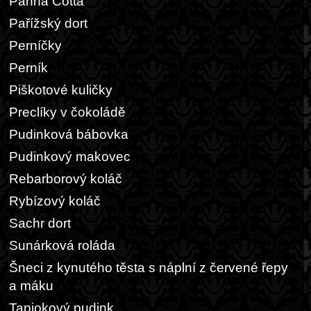
Panna Cotta
Pařížský dort
Perníčky
Perník
Piškotové kuličky
Preclíky v čokoládě
Pudinková bábovka
Pudinkový makovec
Rebarborový koláč
Rybízový koláč
Sachr dort
Sunárková roláda
Šneci z kynutého těsta s náplní z červené řepy
a máku
Tapiokový pudink