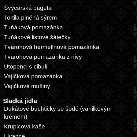
Švýcarská bageta
Tortila plněná sýrem
Tuňáková pomazánka
Tuňákové listové šátečky
Tvarohová hermelínová pomazánka
Tvarohová pomazánka z nivy
Utopenci s cibulí
Vajíčková pomazánka
Vajíčkové muffiny
Sladká jídla
Dukátové buchtičky se šodó (vanilkovým
krémem)
Krupicová kaše
Lívance