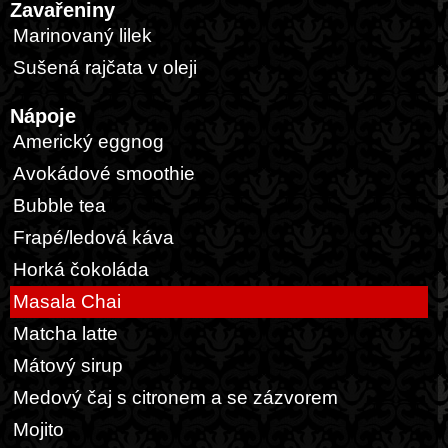
Zavařeniny
Marinovaný lilek
Sušená rajčata v oleji
Nápoje
Americký eggnog
Avokádové smoothie
Bubble tea
Frapé/ledová káva
Horká čokoláda
Masala Chai
Matcha latte
Mátový sirup
Medový čaj s citronem a se zázvorem
Mojito