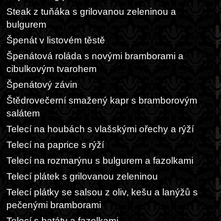
Steak z tuňáka s grilovanou zeleninou a
bulgurem
Špenát v listovém těstě
Špenátová roláda s novými bramborami a
cibulkovým tvarohem
Špenátový závin
Štědrovečerní smažený kapr s bramborovým
salátem
Telecí na houbách s vlašskými ořechy a rýží
Telecí na paprice s rýží
Telecí na rozmarýnu s bulgurem a fazolkami
Telecí plátek s grilovanou zeleninou
Telecí plátky se salsou z oliv, kešu a lanýžů s
pečenými bramborami
Telecí s batáty a fazolkami