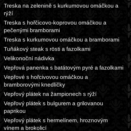
Treska na zelenině s kurkumovou omáčkou a
rýží
Treska s hořčicovo-koprovou omáčkou a
pečenými bramborami
Treska s kurkumovou omáčkou a bramborami
Tuňákový steak s rösti a fazolkami
Velikonoční nádivka
Vepřová panenka s batátovým pyré a fazolkami
Vepřové s hořcivovou omáčkou a
bramborovými knedlíčky
Vepřový plátek na žampionech s rýží
Vepřový plátek s bulgurem a grilovanou
paprikou
Vepřový plátek s hermelínem, hroznovým
vínem a brokolicí