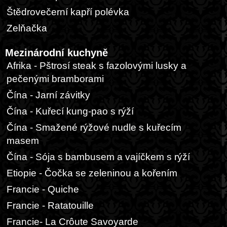
Štědrovečerní kapří polévka
Zelňačka
Mezinárodní kuchyně
Afrika - Pštrosí steak s fazolovými lusky a
pečenými bramborami
Čína - Jarní závitky
Čína - Kuřecí kung-pao s rýží
Čína - Smažené rýžové nudle s kuřecím
masem
Čína - Sója s bambusem a vajíčkem s rýží
Etiopie - Čočka se zeleninou a kořením
Francie - Quiche
Francie - Ratatouille
Francie- La Crôute Savoyarde