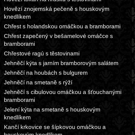
Hovězí znojemská pečeně s houskovým
knedlíkem
Chřest s holandskou omáčkou a bramborami
Chřest zapečený v bešamelové omáčce s
bramborami
Chřestové ragú s těstovinami
Jehněčí kýta s jarním bramborovým salátem
Jehněčí na houbách s bulgurem
Jehněčí na smetaně s rýží
Jehněčí s cibulovou omáčkou a šťouchanými
bramborami
Jelení kýta na smetaně s houskovým
knedlíkem
Kančí krkovice se šípkovou omáčkou a
houskovým knedlíkem