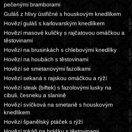
pečenými bramborami
Guláš z hlívy ústřičné s houskovým knedlíkem
Hovězí guláš s karlovarským knedlíkem
Hovězí masové kuličky s rajčatovou omáčkou a
těstovinami
Hovězí na brusinkách s chlebovými knedlíky
Hovězí na houbách s těstovinami
Hovězí se smetanovými fazolkami
Hovězí sekaná s rajskou omáčkou a rýží
Hovězí steak (biftek) s fazolovými lusky na
cibuli, česneku a slanině
Hovězí svíčková na smetaně s houskovým
knedlíkem
Hovězí španělský ptáček s rýží
Hovězí tokáň na hrášku s těstovinami