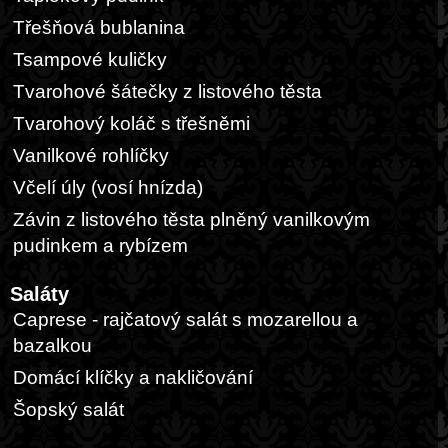
Třešňová bublanina
Tsampové kuličky
Tvarohové šátečky z listového těsta
Tvarohový koláč s třešněmi
Vanilkové rohlíčky
Včelí úly (vosí hnízda)
Závin z listového těsta plněný vanilkovým
pudinkem a rybízem
Saláty
Caprese - rajčatový salát s mozarellou a
bazalkou
Domácí klíčky a nakličování
Šopský salát