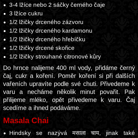
3-4 lžíce nebo 2 sáčky černého čaje
3 lžíce cukru
1/2 lžičky drceného zázvoru
1/2 lžičky drceného kardamonu
1/2 lžičky drceného hřebíčku
1/2 lžičky drcené skořice
1/2 lžičky strouhané citronové kůry
Do hrnce nalijeme 400 ml vody, přidáme černý
čaj, cukr a koření. Poměr koření si při dalších
vařeních upravíte podle své chuti. Přivedeme k
varu a necháme několik minut povařit. Pak
přilijeme mléko, opět přivedeme k varu. Čaj
scedíme a ihned podáváme.
Masala Chai
Hindsky se nazývá मसाला चाय, jinak také