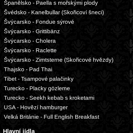
Španělsko - Paella s mořskými plody
Švédsko - Kanelbullar (Skořicoví šneci)
Švýcarsko - Fondue sýrové
Švýcarsko - Grittibänz
Švýcarsko - Cholera
Švýcarsko - Raclette
Švýcarsko - Zimtsterne (Skořicové hvězdy)
Thajsko - Pad Thai
Tibet - Tsampové palačinky
Turecko - Placky gözleme
Turecko - Seekh kebab s kroketami
USA - Hovězí hamburger
Velká Británie - Full English Breakfast
Hlavní jídla