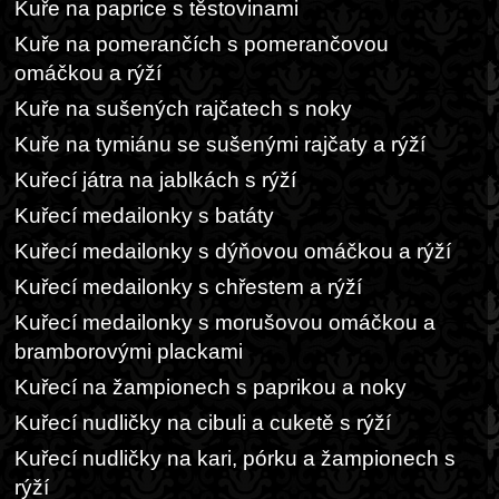
Kuře na paprice s těstovinami
Kuře na pomerančích s pomerančovou
omáčkou a rýží
Kuře na sušených rajčatech s noky
Kuře na tymiánu se sušenými rajčaty a rýží
Kuřecí játra na jablkách s rýží
Kuřecí medailonky s batáty
Kuřecí medailonky s dýňovou omáčkou a rýží
Kuřecí medailonky s chřestem a rýží
Kuřecí medailonky s morušovou omáčkou a
bramborovými plackami
Kuřecí na žampionech s paprikou a noky
Kuřecí nudličky na cibuli a cuketě s rýží
Kuřecí nudličky na kari, pórku a žampionech s
rýží