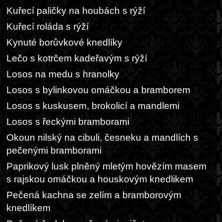
Kuřecí paličky na houbách s rýží
Kuřecí roláda s rýží
Kynuté borůvkové knedlíky
Lečo s kotrčem kadeřavým s rýží
Losos na medu s hranolky
Losos s bylinkovou omáčkou a bramborem
Losos s kuskusem, brokolicí a mandlemi
Losos s řeckými bramborami
Okoun nilský na cibuli, česneku a mandlích s
pečenými bramborami
Paprikový lusk plněný mletým hovězím masem
s rajskou omáčkou a houskovým knedlikem
Pečená kachna se zelím a bramborovým
knedlíkem