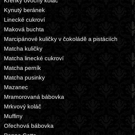
Křehký ovocný koláč
Kynutý beránek
Linecké cukroví
Maková buchta
Marcipánové kuličky v čokoládě a pistáciích
Matcha kuličky
Matcha linecké cukroví
Matcha perník
Matcha pusinky
Mazanec
Mramorovaná bábovka
Mrkvový koláč
Muffiny
Ořechová bábovka