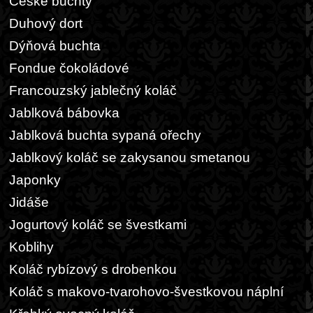
České buchty
Duhový dort
Dýňová buchta
Fondue čokoládové
Francouzský jablečný koláč
Jablková bábovka
Jablková buchta sypaná ořechy
Jablkový koláč se zakysanou smetanou
Japonky
Jidáše
Jogurtový koláč se švestkami
Koblihy
Koláč rybízový s drobenkou
Koláč s makovo-tvarohovo-švestkovou náplní