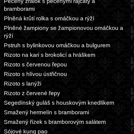
Pečený žralok s pečenými rajčaty a
bramborami
Plněná krůtí rolka s omáčkou a rýží
Plněné žampiony se žampionovou omáčkou a
rýží
Pstruh s bylinkovou omáčkou a bulgurem
Rizoto na kari s brokolicí a hráškem
Rizoto s červenou řepou
Rizoto s hlívou ústřičnou
Rizoto s lanýži
Rizoto z červené řepy
Segedínský guláš s houskovým knedlíkem
Smažený hermelín s bramborami
Smažený řízek s bramborovým salátem
Sójové kung pao