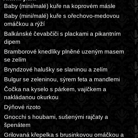
Baby (mini/malé) kuře na koprovém másle
Baby (mini/malé) kuře s ořechovo-medovou
omáčkou a rýží
Balkánské čevabčiči s plackami a pikantním
dipem
Bramborové knedlíky plněné uzeným masem
se zelím
Bryndzové halušky se slaninou a zelím
Bulgur se zeleninou, sýrem feta a mandlemi
Čočka na kyselo s párkem, vajíčkem a
nakládanou okurkou
Dýňové rizoto
Gnocchi s houbami, sušenými rajčaty a
špenátem
Grilovaná křepelka s brusinkovou omáčkou a