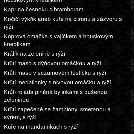
Kapr na česneku s bramborami
Kočičí výkřik aneb kuře na citronu a zázvoru s
rýží
Koprová omáčka s vajíčkem a houskovým
knedlíkem
Králík na zelenině s rýží
Krůtí maso s dýňovou omáčkou a rýží
Krůtí maso v sezamovém těstíčku s rýží
Krůtí medailonky s nivovou omáčku a rýží
Krůtí roláda plněná bylinkami s dušenou
zeleninou
Krůtí zapečené se žampiony, smetanou a
sýrem, s rýží
Kuře na mandarinkách s rýží