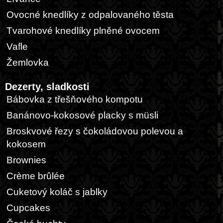
Ovocné knedlíky z odpalovaného těsta
Tvarohové knedlíky plněné ovocem
Vafle
Žemlovka
Dezerty, sladkosti
Bábovka z třešňového kompotu
Banánovo-kokosové placky s müsli
Broskvové řezy s čokoládovou polevou a
kokosem
Brownies
Crème brûlée
Cuketový koláč s jablky
Cupcakes