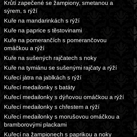
Krůtí zapečené se žampiony, smetanou a
sýrem, s rýží
Kuře na mandarinkách s rýží
Kuře na paprice s těstovinami
Kuře na pomerančích s pomerančovou
omáčkou a rýží
Kuře na sušených rajčatech s noky
Kuře na tymiánu se sušenými rajčaty a rýží
Kuřecí játra na jablkách s rýží
Kuřecí medailonky s batáty
Kuřecí medailonky s dýňovou omáčkou a rýží
Kuřecí medailonky s chřestem a rýží
Kuřecí medailonky s morušovou omáčkou a
bramborovými plackami
Kuřecí na žampionech s paprikou a noky