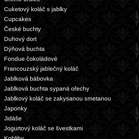
Cuketový koláč s jablky
Cupcakes
České buchty
Duhový dort
Dýňová buchta
Fondue čokoládové
Francouzský jablečný koláč
Jablková bábovka
Jablková buchta sypaná ořechy
Jablkový koláč se zakysanou smetanou
Japonky
Jidáše
Jogurtový koláč se švestkami
Koblihy