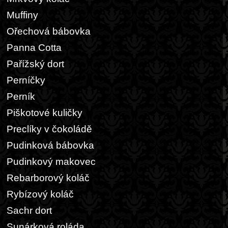
Muffiny
Ořechová bábovka
Panna Cotta
Pařížský dort
Perníčky
Perník
Piškotové kuličky
Preclíky v čokoládě
Pudinková bábovka
Pudinkový makovec
Rebarborový koláč
Rybízový koláč
Sachr dort
Sunárková roláda