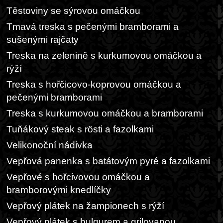
Těstoviny se sýrovou omáčkou
Tmavá treska s pečenými bramborami a
sušenými rajčaty
Treska na zelenině s kurkumovou omáčkou a
rýží
Treska s hořčicovo-koprovou omáčkou a
pečenými bramborami
Treska s kurkumovou omáčkou a bramborami
Tuňákový steak s rösti a fazolkami
Velikonoční nádivka
Vepřová panenka s batátovým pyré a fazolkami
Vepřové s hořcivovou omáčkou a
bramborovými knedlíčky
Vepřový plátek na žampionech s rýží
Vepřový plátek s bulgurem a grilovanou