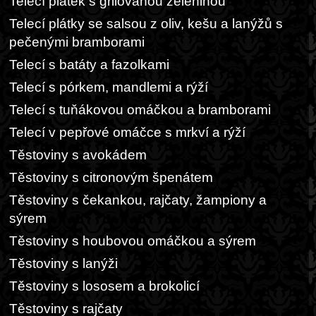
Telecí plátek s grilovanou zeleninou
Telecí plátky se salsou z oliv, kešu a lanýžů s
pečenými bramborami
Telecí s batáty a fazolkami
Telecí s pórkem, mandlemi a rýží
Telecí s tuňákovou omáčkou a bramborami
Telecí v pepřové omáčce s mrkví a rýží
Těstoviny s avokádem
Těstoviny s citronovým špenátem
Těstoviny s čekankou, rajčaty, žampiony a
sýrem
Těstoviny s houbovou omáčkou a sýrem
Těstoviny s lanýži
Těstoviny s lososem a brokolicí
Těstoviny s rajčaty