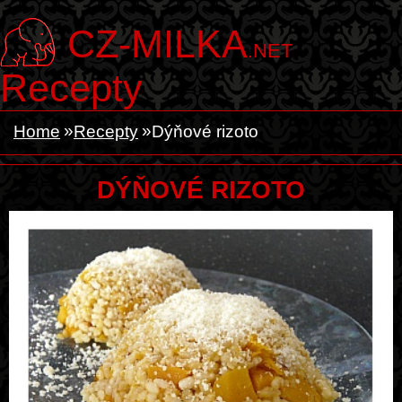
CZ-MILKA
.NET
Recepty
Home
Recepty
Dýňové rizoto
DÝŇOVÉ RIZOTO