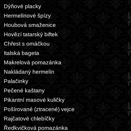
Dýňové placky
Hermelínové špízy
Houbová smaženice
Hovězí tatarský biftek
Chřest s omáčkou
Italská bageta
Makrelová pomazánka
Nakládaný hermelín
Palačinky
Pečené kaštany
Pikantní masové kuličky
Pošírované (ztracené) vejce
Rajčatové chlebíčky
Ředkvičková pomazánka