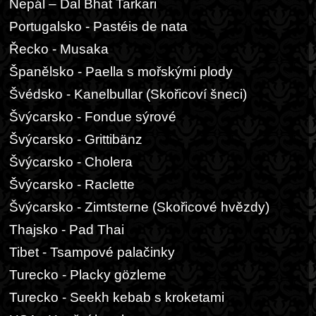
Nepál – Dal Bhat Tarkari
Portugalsko - Pastéis de nata
Řecko - Musaka
Španělsko - Paella s mořskými plody
Švédsko - Kanelbullar (Skořicoví šneci)
Švýcarsko - Fondue sýrové
Švýcarsko - Grittibänz
Švýcarsko - Cholera
Švýcarsko - Raclette
Švýcarsko - Zimtsterne (Skořicové hvězdy)
Thajsko - Pad Thai
Tibet - Tsampové palačinky
Turecko - Placky gözleme
Turecko - Seekh kebab s kroketami