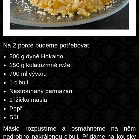
Na 2 porce budeme potřebovat:
500 g dýně Hokaido
150 g kulatozrnné rýže
700 ml vývaru
1 cibuli
Nastrouhaný parmazán
1 lžičku másla
Pepř
Sůl
Máslo rozpustíme a osmahneme na něm
nadrobno nakrájenou cibuli. Přidáme na kousky