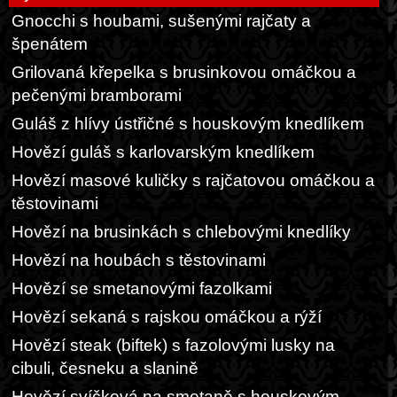
Gnocchi s houbami, sušenými rajčaty a
špenátem
Grilovaná křepelka s brusinkovou omáčkou a
pečenými bramborami
Guláš z hlívy ústřičné s houskovým knedlíkem
Hovězí guláš s karlovarským knedlíkem
Hovězí masové kuličky s rajčatovou omáčkou a
těstovinami
Hovězí na brusinkách s chlebovými knedlíky
Hovězí na houbách s těstovinami
Hovězí se smetanovými fazolkami
Hovězí sekaná s rajskou omáčkou a rýží
Hovězí steak (biftek) s fazolovými lusky na
cibuli, česneku a slanině
Hovězí svíčková na smetaně s houskovým