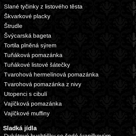
Slané tyčinky z listového těsta
Škvarkové placky
Štrudle
Švýcarská bageta
Tortila plněná sýrem
Tuňáková pomazánka
Tuňákové listové šátečky
Tvarohová hermelínová pomazánka
Tvarohová pomazánka z nivy
Utopenci s cibulí
Vajíčková pomazánka
Vajíčkové muffiny
Sladká jídla
Dukátové buchtičky se šodó (vanilkovým