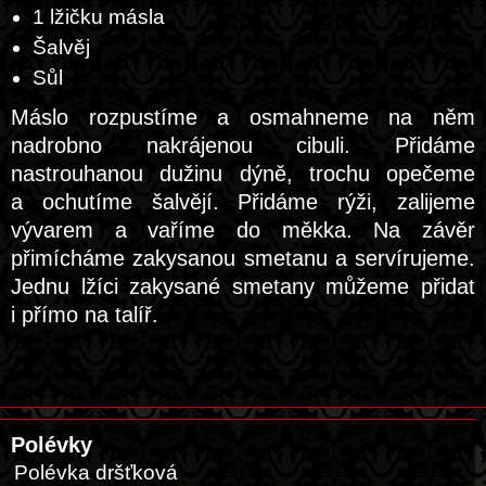
1 lžičku másla
Šalvěj
Sůl
Máslo rozpustíme a osmahneme na něm
nadrobno nakrájenou cibuli. Přidáme
nastrouhanou dužinu dýně, trochu opečeme
a ochutíme šalvějí. Přidáme rýži, zalijeme
vývarem a vaříme do měkka. Na závěr
přimícháme zakysanou smetanu a servírujeme.
Jednu lžíci zakysané smetany můžeme přidat
i přímo na talíř.
Polévky
Polévka dršťková