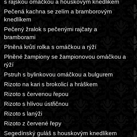
s rajskou omáčkou a houskovým knedlikem
Pečená kachna se zelím a bramborovým
knedlíkem
Pečený žralok s pečenými rajčaty a
bramborami
Plněná krůtí rolka s omáčkou a rýží
Plněné žampiony se žampionovou omáčkou a
rýží
Pstruh s bylinkovou omáčkou a bulgurem
Rizoto na kari s brokolicí a hráškem
Rizoto s červenou řepou
Rizoto s hlívou ústřičnou
Rizoto s lanýži
Rizoto z červené řepy
Segedínský guláš s houskovým knedlíkem