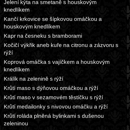
Jelení kýta na smetaně s houskovým
knedlíkem
Kančí krkovice se šípkovou omáčkou a
houskovým knedlíkem
Kapr na česneku s bramborami
Kočičí výkřik aneb kuře na citronu a zázvoru s
rýží
Koprová omáčka s vajíčkem a houskovým
knedlíkem
Králík na zelenině s rýží
Krůtí maso s dýňovou omáčkou a rýží
Krůtí maso v sezamovém těstíčku s rýží
Krůtí medailonky s nivovou omáčku a rýží
Krůtí roláda plněná bylinkami s dušenou
zeleninou