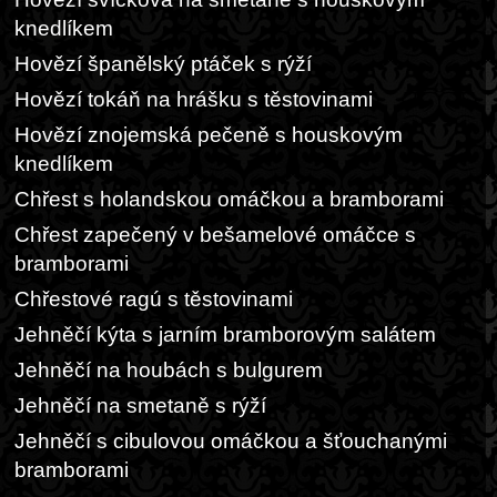
knedlíkem
Hovězí španělský ptáček s rýží
Hovězí tokáň na hrášku s těstovinami
Hovězí znojemská pečeně s houskovým
knedlíkem
Chřest s holandskou omáčkou a bramborami
Chřest zapečený v bešamelové omáčce s
bramborami
Chřestové ragú s těstovinami
Jehněčí kýta s jarním bramborovým salátem
Jehněčí na houbách s bulgurem
Jehněčí na smetaně s rýží
Jehněčí s cibulovou omáčkou a šťouchanými
bramborami