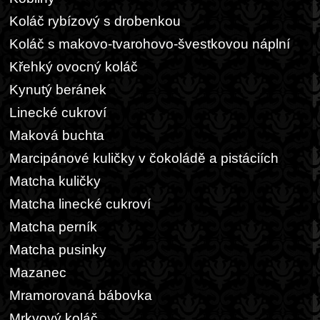
Koláč rybízový s drobenkou
Koláč s makovo-tvarohovo-švestkovou náplní
Křehký ovocný koláč
Kynutý beránek
Linecké cukroví
Maková buchta
Marcipánové kuličky v čokoládě a pistáciích
Matcha kuličky
Matcha linecké cukroví
Matcha perník
Matcha pusinky
Mazanec
Mramorovaná bábovka
Mrkvový koláč