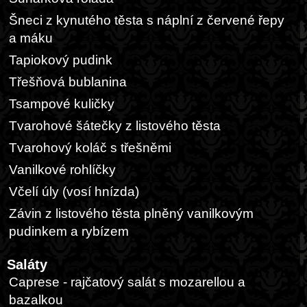
Šneci z kynutého těsta s náplní z červené řepy
a máku
Tapiokový pudink
Třešňová bublanina
Tsampové kuličky
Tvarohové šátečky z listového těsta
Tvarohový koláč s třešněmi
Vanilkové rohlíčky
Včelí úly (vosí hnízda)
Závin z listového těsta plněný vanilkovým
pudinkem a rybízem
Saláty
Caprese - rajčatový salát s mozarellou a
bazalkou