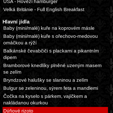
USA - Hovězí hamburger
Velká Británie - Full English Breakfast
Hlavní jídla
Baby (mini/malé) kuře na koprovém másle
Baby (mini/malé) kuře s ořechovo-medovou
omáčkou a rýží
Balkánské čevabčiči s plackami a pikantním
dipem
Bramborové knedlíky plněné uzeným masem
se zelím
Bryndzové halušky se slaninou a zelím
Bulgur se zeleninou, sýrem feta a mandlemi
Čočka na kyselo s párkem, vajíčkem a
nakládanou okurkou
Dýňové rizoto