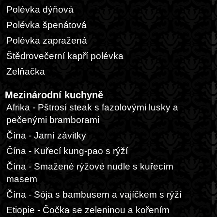
Polévka dýňová
Polévka špenátová
Polévka zapražená
Štědrovečerní kapří polévka
Zelňačka
Mezinárodní kuchyně
Afrika - Pštrosí steak s fazolovými lusky a
pečenými bramborami
Čína - Jarní závitky
Čína - Kuřecí kung-pao s rýží
Čína - Smažené rýžové nudle s kuřecím
masem
Čína - Sója s bambusem a vajíčkem s rýží
Etiopie - Čočka se zeleninou a kořením