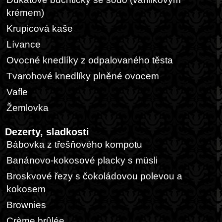
krémem)
Krupicová kaše
Lívance
Ovocné knedlíky z odpalovaného těsta
Tvarohové knedlíky plněné ovocem
Vafle
Žemlovka
Dezerty, sladkosti
Bábovka z třešňového kompotu
Banánovo-kokosové placky s müsli
Broskvové řezy s čokoládovou polevou a
kokosem
Brownies
Crème brûlée