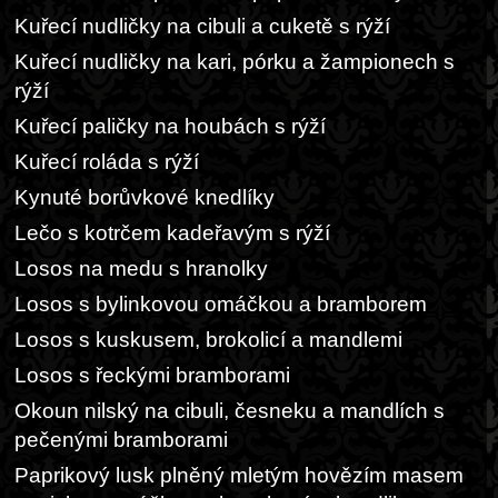
Kuřecí nudličky na cibuli a cuketě s rýží
Kuřecí nudličky na kari, pórku a žampionech s
rýží
Kuřecí paličky na houbách s rýží
Kuřecí roláda s rýží
Kynuté borůvkové knedlíky
Lečo s kotrčem kadeřavým s rýží
Losos na medu s hranolky
Losos s bylinkovou omáčkou a bramborem
Losos s kuskusem, brokolicí a mandlemi
Losos s řeckými bramborami
Okoun nilský na cibuli, česneku a mandlích s
pečenými bramborami
Paprikový lusk plněný mletým hovězím masem