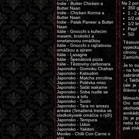
Na 2 por
Indie - Butter Chicken a
350 g
Butter Naan
Indie - Chicken Korma a
1 - 2
Butter Naan
1/2 c
Indie - Palak Paneer a Butter
1/2 l
Naan
Pepř
Itálie - Gnocchi s kuřecím
Sůl
masem, brokolicí a
smetanovou omáčkou
Těsto
Itálie - Gnocchi s rajčatovou
vypeck
omáčkou a sýrem
citronu
Itálie - Lasagne
Zamíchá
Itálie - Špenátová pizza
Itálie - Těstoviny carbonara
Je to s
Japonsko - Gomoku Chahan
- na fo
Japonsko - Katsudon
zabránit
Japonsko - Matcha zmrzlina
:-( Tak
Japonsko - Polévka miso
(ale je
Japonsko - Salát wakame
šťávou z
Japonsko - Soba nudle se
zeleninou a tofu
Mimocho
Japonsko - Sushi
Oni to
Japonsko - Tara no amazu
obchode
ankake (Smažená treska ve
avokádo
sladkokyselé omáčce s rýží)
(to je 
Japonsko - Tempura
nebo to
Japonsko - Udon
pak zís
Japonsko - Yakitori
Mexiko - Chilli Con Carne s
rýží