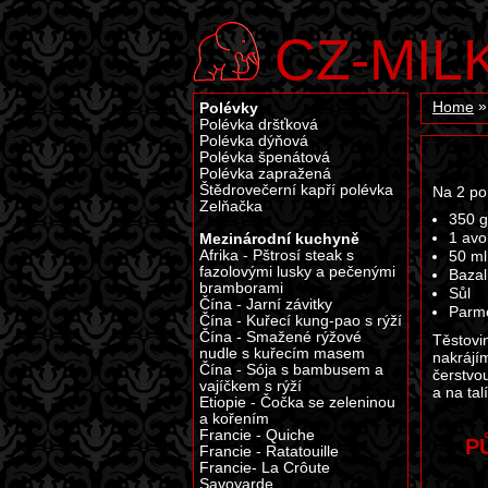
CZ-MIL
Polévky
Home
Polévka dršťková
Polévka dýňová
Polévka špenátová
Polévka zapražená
Štědrovečerní kapří polévka
Na 2 po
Zelňačka
350 g
Mezinárodní kuchyně
1 av
Afrika - Pštrosí steak s
50 ml
fazolovými lusky a pečenými
Bazal
bramborami
Sůl
Čína - Jarní závitky
Parm
Čína - Kuřecí kung-pao s rýží
Čína - Smažené rýžové
Těstov
nudle s kuřecím masem
nakrájí
Čína - Sója s bambusem a
čerstvo
vajíčkem s rýží
a na ta
Etiopie - Čočka se zeleninou
a kořením
Francie - Quiche
P
Francie - Ratatouille
Francie- La Crôute
Savoyarde