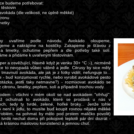
ce budeme potřebovat:
 těstovin
 avokáda (dle velikosti, ne úplně měkké)
itronu
imetky
viny uvaříme podle návodu. Avokádo oloupeme,
ujeme a nakrájíme na kostičky. Zakapeme je šťávou z
 a limetky, ochutíme pepřem a dle potřeby také solí.
me a přidáme k uvařeným těstovinám.
uper a osvěžující, hlavně když je venku 30+ °C :-), nicméně
tce to nevypadá vůbec vábně a jedle. Citrusy by sice měly
 tmavnutí avokáda, ale jak je z fotky vidět, nefunguje to...
že - buď konzumovat rychle, nebo vyrobit avokádové pesto
 otázka, jestli taky netmavne?) - rozmixovat avokádo se
 citronu, limetky, pepřem, solí a případně trochou vody.
dem - všichni v mém okolí se nad avokádem "ofrňují".
tiž ochutnali to avokádo, které se prodává u nás v
ch, tedy ty tvrdé, zelené, hořké broky... Jenže tohle
 není k jídlu, to musíte buď koupit rovnou nějaké měkké
problém, na pohmat by mělo pod prstem maličko povolit)
 tvrdé nechat doma při pokojové teplotě pár dní dozrát -
ká krásnou máslovou konzistenci a jemnou chuť.