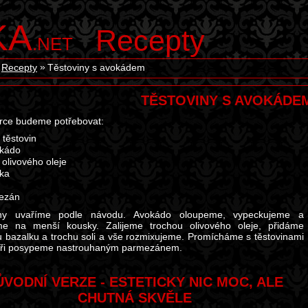
KA
Recepty
.NET
Recepty
Těstoviny s avokádem
TĚSTOVINY S AVOKÁDE
rce budeme potřebovat:
 těstovin
okádo
 olivového oleje
ka
ezán
iny uvaříme podle návodu. Avokádo oloupeme, vypeckujeme a
me na menší kousky. Zalijeme trochou olivového oleje, přidáme
u bazalku a trochu soli a vše rozmixujeme. Promícháme s těstovinami
líři posypeme nastrouhaným parmezánem.
ŮVODNÍ VERZE - ESTETICKY NIC MOC, ALE
CHUTNÁ SKVĚLE