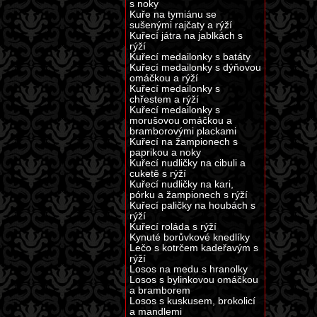
s noky
Kuře na tymiánu se
sušenými rajčaty a rýží
Kuřecí játra na jablkách s
rýží
Kuřecí medailonky s batáty
Kuřecí medailonky s dýňovou
omáčkou a rýží
Kuřecí medailonky s
chřestem a rýží
Kuřecí medailonky s
morušovou omáčkou a
bramborovými plackami
Kuřecí na žampionech s
paprikou a noky
Kuřecí nudličky na cibuli a
cuketě s rýží
Kuřecí nudličky na kari,
pórku a žampionech s rýží
Kuřecí paličky na houbách s
rýží
Kuřecí roláda s rýží
Kynuté borůvkové knedlíky
Lečo s kotrčem kadeřavým s
rýží
Losos na medu s hranolky
Losos s bylinkovou omáčkou
a bramborem
Losos s kuskusem, brokolicí
a mandlemi