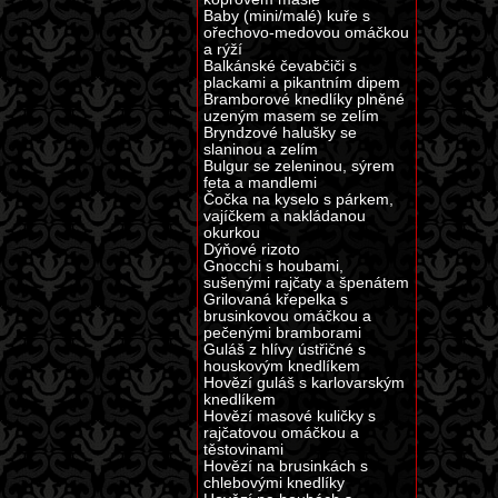
Baby (mini/malé) kuře s
ořechovo-medovou omáčkou
a rýží
Balkánské čevabčiči s
plackami a pikantním dipem
Bramborové knedlíky plněné
uzeným masem se zelím
Bryndzové halušky se
slaninou a zelím
Bulgur se zeleninou, sýrem
feta a mandlemi
Čočka na kyselo s párkem,
vajíčkem a nakládanou
okurkou
Dýňové rizoto
Gnocchi s houbami,
sušenými rajčaty a špenátem
Grilovaná křepelka s
brusinkovou omáčkou a
pečenými bramborami
Guláš z hlívy ústřičné s
houskovým knedlíkem
Hovězí guláš s karlovarským
knedlíkem
Hovězí masové kuličky s
rajčatovou omáčkou a
těstovinami
Hovězí na brusinkách s
chlebovými knedlíky