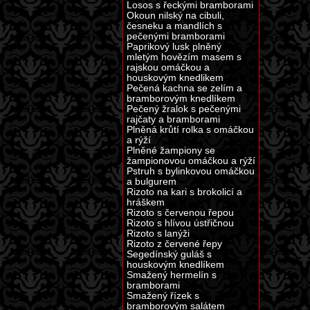
Losos s řeckými bramborami
Okoun nilský na cibuli,
česneku a mandlích s
pečenými bramborami
Paprikový lusk plněný
mletým hovězím masem s
rajskou omáčkou a
houskovým knedlikem
Pečená kachna se zelím a
bramborovým knedlíkem
Pečený žralok s pečenými
rajčaty a bramborami
Plněná krůtí rolka s omáčkou
a rýží
Plněné žampiony se
žampionovou omáčkou a rýží
Pstruh s bylinkovou omáčkou
a bulgurem
Rizoto na kari s brokolicí a
hráškem
Rizoto s červenou řepou
Rizoto s hlívou ústřičnou
Rizoto s lanýži
Rizoto z červené řepy
Segedínský guláš s
houskovým knedlíkem
Smažený hermelín s
bramborami
Smažený řízek s
bramborovým salátem