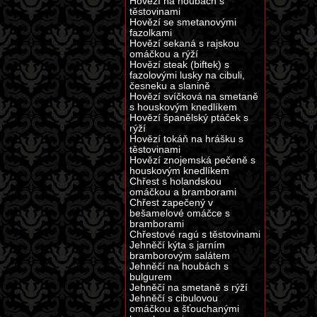
Hovězí na houbách s
těstovinami
Hovězí se smetanovými
fazolkami
Hovězí sekaná s rajskou
omáčkou a rýží
Hovězí steak (biftek) s
fazolovými lusky na cibuli,
česneku a slanině
Hovězí svíčková na smetaně
s houskovým knedlíkem
Hovězí španělský ptáček s
rýží
Hovězí tokáň na hrášku s
těstovinami
Hovězí znojemská pečeně s
houskovým knedlíkem
Chřest s holandskou
omáčkou a bramborami
Chřest zapečený v
bešamelové omáčce s
bramborami
Chřestové ragú s těstovinami
Jehněčí kýta s jarním
bramborovým salátem
Jehněčí na houbách s
bulgurem
Jehněčí na smetaně s rýží
Jehněčí s cibulovou
omáčkou a šťouchanými