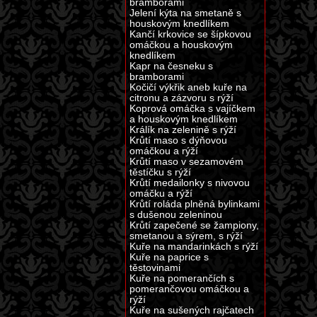
bramborami
Jelení kýta na smetaně s
houskovým knedlíkem
Kančí krkovice se šípkovou
omáčkou a houskovým
knedlíkem
Kapr na česneku s
bramborami
Kočičí výkřik aneb kuře na
citronu a zázvoru s rýží
Koprová omáčka s vajíčkem
a houskovým knedlíkem
Králík na zelenině s rýží
Krůtí maso s dýňovou
omáčkou a rýží
Krůtí maso v sezamovém
těstíčku s rýží
Krůtí medailonky s nivovou
omáčku a rýží
Krůtí roláda plněná bylinkami
s dušenou zeleninou
Krůtí zapečené se žampiony,
smetanou a sýrem, s rýží
Kuře na mandarinkách s rýží
Kuře na paprice s
těstovinami
Kuře na pomerančích s
pomerančovou omáčkou a
rýží
Kuře na sušených rajčatech