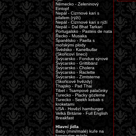
Německo - Zeleninový
Eintopf
Nepál - Cizrnové kari s
pilafem (rýží)
Nepál - Cizrnové kari s rýží
Nepál – Dal Bhat Tarkari
Portugalsko - Pastéis de nata
Řecko - Musaka
Španělsko - Paella s
mořskými plody
Švédsko - Kanelbullar
(Skořicoví šneci)
Švýcarsko - Fondue sýrové
Švýcarsko - Grittibänz
Švýcarsko - Cholera
Švýcarsko - Raclette
Švýcarsko - Zimtsterne
(Skořicové hvězdy)
Thajsko - Pad Thai
Tibet - Tsampové palačinky
Turecko - Placky gözleme
Turecko - Seekh kebab s
kroketami
USA - Hovězí hamburger
Velká Británie - Full English
Breakfast
Hlavní jídla
Baby (mini/malé) kuře na
koprovém másle