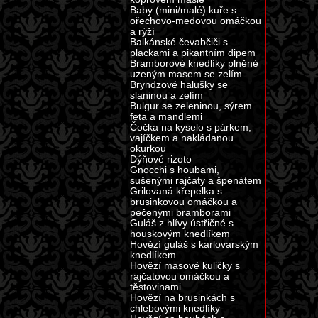
Baby (mini/malé) kuře s
ořechovo-medovou omáčkou
a rýží
Balkánské čevabčiči s
plackami a pikantním dipem
Bramborové knedlíky plněné
uzeným masem se zelím
Bryndzové halušky se
slaninou a zelím
Bulgur se zeleninou, sýrem
feta a mandlemi
Čočka na kyselo s párkem,
vajíčkem a nakládanou
okurkou
Dýňové rizoto
Gnocchi s houbami,
sušenými rajčaty a špenátem
Grilovaná křepelka s
brusinkovou omáčkou a
pečenými bramborami
Guláš z hlívy ústřičné s
houskovým knedlíkem
Hovězí guláš s karlovarským
knedlíkem
Hovězí masové kuličky s
rajčatovou omáčkou a
těstovinami
Hovězí na brusinkách s
chlebovými knedlíky