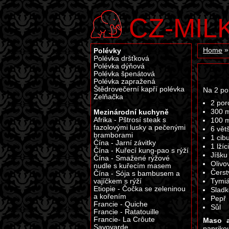
CZ-MIL
Polévky
Home
Polévka dršťková
Polévka dýňová
Polévka špenátová
Polévka zapražená
Štědrovečerní kapří polévka
Na 2 po
Zelňačka
2 por
Mezinárodní kuchyně
300 m
Afrika - Pštrosí steak s
100 m
fazolovými lusky a pečenými
6 vět
bramborami
1 cibu
Čína - Jarní závitky
1 lží
Čína - Kuřecí kung-pao s rýží
Jíšku
Čína - Smažené rýžové
Olivov
nudle s kuřecím masem
Čerst
Čína - Sója s bambusem a
vajíčkem s rýží
Tymi
Etiopie - Čočka se zeleninou
Sladk
a kořením
Pepř
Francie - Quiche
Sůl
Francie - Ratatouille
Francie- La Crôute
Maso 
Savoyarde
papriko