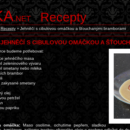
KA
Recepty
.NET
Recepty
Jehněčí s cibulovou omáčkou a šťouchanými bramborami
JEHNĚČÍ S CIBULOVOU OMÁČKOU A ŠŤOUC
rce budeme potřebovat:
ce jehněčího masa
l zeleninového vývaru
l smetany nebo mléka
ších brambor
li
ci zakysané smetany
ý olej
vou petržel
án
ou papriku
a omáčka:
Maso osolíme, ochutíme pepřem, sladkou
u, tymiánem, zalijeme trochou olivového oleje a nechme odležet do d