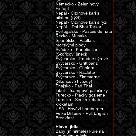
Německo - Zeleninový
Eintopf
Nepál - Cizrnové kari s
pilafem (rýží)
Nepál - Cizrnové kari s rýží
Nepál – Dal Bhat Tarkari
Portugalsko - Pastéis de nata
Řecko - Musaka
Španělsko - Paella s
mořskými plody
Švédsko - Kanelbullar
(Skořicoví šneci)
Švýcarsko - Fondue sýrové
Švýcarsko - Grittibänz
Švýcarsko - Cholera
Švýcarsko - Raclette
Švýcarsko - Zimtsterne
(Skořicové hvězdy)
Thajsko - Pad Thai
Tibet - Tsampové palačinky
Turecko - Placky gözleme
Turecko - Seekh kebab s
kroketami
USA - Hovězí hamburger
Velká Británie - Full English
Breakfast
Hlavní jídla
Baby (mini/malé) kuře na
koprovém másle