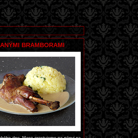
HANÝMI BRAMBORAMI
ruhého dne. Maso orestujeme na pánvi na