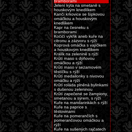
bramborami
Jelení kýta na smetaně s
houskovým knedlíkem
Kančí krkovice se šípkovou
omáčkou a houskovým
knedlíkem
Kapr na česneku s
bramborami
Kočičí výkřik aneb kuře na
citronu a zázvoru s rýží
Koprová omáčka s vajíčkem
a houskovým knedlíkem
Králík na zelenině s rýží
Krůtí maso s dýňovou
omáčkou a rýží
Krůtí maso v sezamovém
těstíčku s rýží
Krůtí medailonky s nivovou
omáčku a rýží
Krůtí roláda plněná bylinkami
s dušenou zeleninou
Krůtí zapečené se žampiony,
smetanou a sýrem, s rýží
Kuře na mandarinkách s rýží
Kuře na paprice s
těstovinami
Kuře na pomerančích s
pomerančovou omáčkou a
rýží
Kuře na sušených rajčatech