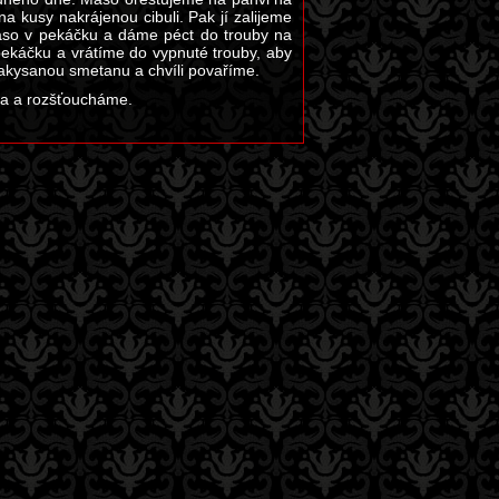
 kusy nakrájenou cibuli. Pak jí zalijeme
aso v pekáčku a dáme péct do trouby na
pekáčku a vrátíme do vypnuté trouby, aby
zakysanou smetanu a chvíli povaříme.
ka a rozšťoucháme.