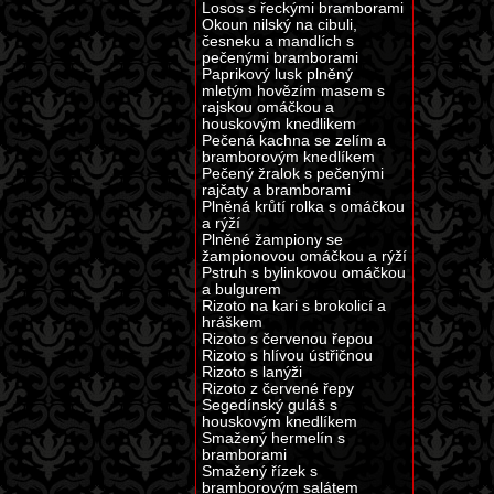
Losos s řeckými bramborami
Okoun nilský na cibuli,
česneku a mandlích s
pečenými bramborami
Paprikový lusk plněný
mletým hovězím masem s
rajskou omáčkou a
houskovým knedlikem
Pečená kachna se zelím a
bramborovým knedlíkem
Pečený žralok s pečenými
rajčaty a bramborami
Plněná krůtí rolka s omáčkou
a rýží
Plněné žampiony se
žampionovou omáčkou a rýží
Pstruh s bylinkovou omáčkou
a bulgurem
Rizoto na kari s brokolicí a
hráškem
Rizoto s červenou řepou
Rizoto s hlívou ústřičnou
Rizoto s lanýži
Rizoto z červené řepy
Segedínský guláš s
houskovým knedlíkem
Smažený hermelín s
bramborami
Smažený řízek s
bramborovým salátem