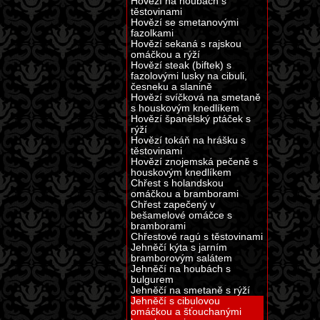
Hovězí na houbách s
těstovinami
Hovězí se smetanovými
fazolkami
Hovězí sekaná s rajskou
omáčkou a rýží
Hovězí steak (biftek) s
fazolovými lusky na cibuli,
česneku a slanině
Hovězí svíčková na smetaně
s houskovým knedlíkem
Hovězí španělský ptáček s
rýží
Hovězí tokáň na hrášku s
těstovinami
Hovězí znojemská pečeně s
houskovým knedlíkem
Chřest s holandskou
omáčkou a bramborami
Chřest zapečený v
bešamelové omáčce s
bramborami
Chřestové ragú s těstovinami
Jehněčí kýta s jarním
bramborovým salátem
Jehněčí na houbách s
bulgurem
Jehněčí na smetaně s rýží
Jehněčí s cibulovou
omáčkou a šťouchanými