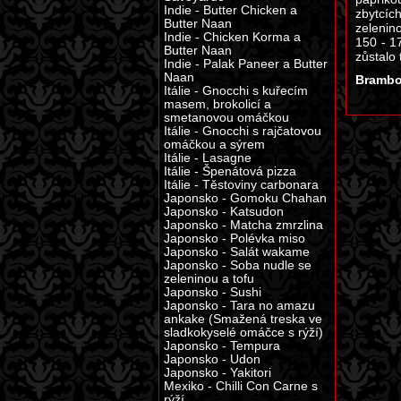
Indie - Butter Chicken a
zbytcíc
Butter Naan
zelenin
Indie - Chicken Korma a
150 - 1
Butter Naan
zůstalo
Indie - Palak Paneer a Butter
Naan
Brambo
Itálie - Gnocchi s kuřecím
masem, brokolicí a
smetanovou omáčkou
Itálie - Gnocchi s rajčatovou
omáčkou a sýrem
Itálie - Lasagne
Itálie - Špenátová pizza
Itálie - Těstoviny carbonara
Japonsko - Gomoku Chahan
Japonsko - Katsudon
Japonsko - Matcha zmrzlina
Japonsko - Polévka miso
Japonsko - Salát wakame
Japonsko - Soba nudle se
zeleninou a tofu
Japonsko - Sushi
Japonsko - Tara no amazu
ankake (Smažená treska ve
sladkokyselé omáčce s rýží)
Japonsko - Tempura
Japonsko - Udon
Japonsko - Yakitori
Mexiko - Chilli Con Carne s
rýží