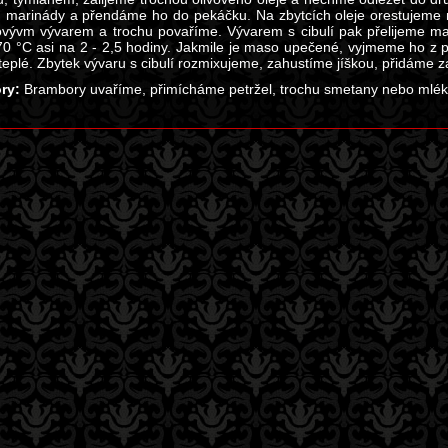
h marinády a přendáme ho do pekáčku. Na zbytcích oleje orestujeme na
ovývm vývarem a trochu povaříme. Vývarem s cibulí pak přelijeme m
70 °C asi na 2 - 2,5 hodiny. Jakmile je maso upečené, vyjmeme ho z 
 teplé. Zbytek vývaru s cibulí rozmixujeme, zahustíme jíškou, přidáme 
ry:
Brambory uvaříme, přimícháme petržel, trochu smetany nebo mlé