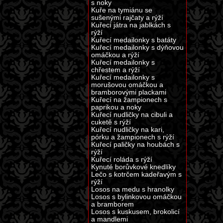
s noky
Kuře na tymiánu se
sušenými rajčaty a rýží
Kuřecí játra na jablkách s
rýží
Kuřecí medailonky s batáty
Kuřecí medailonky s dýňovou
omáčkou a rýží
Kuřecí medailonky s
chřestem a rýží
Kuřecí medailonky s
morušovou omáčkou a
bramborovými plackami
Kuřecí na žampionech s
paprikou a noky
Kuřecí nudličky na cibuli a
cuketě s rýží
Kuřecí nudličky na kari,
pórku a žampionech s rýží
Kuřecí paličky na houbách s
rýží
Kuřecí roláda s rýží
Kynuté borůvkové knedlíky
Lečo s kotrčem kadeřavým s
rýží
Losos na medu s hranolky
Losos s bylinkovou omáčkou
a bramborem
Losos s kuskusem, brokolicí
a mandlemi