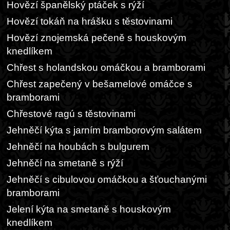
Hovězí španělský ptáček s rýží
Hovězí tokáň na hrášku s těstovinami
Hovězí znojemská pečeně s houskovým
knedlíkem
Chřest s holandskou omáčkou a bramborami
Chřest zapečený v bešamelové omáčce s
bramborami
Chřestové ragú s těstovinami
Jehněčí kýta s jarním bramborovým salátem
Jehněčí na houbách s bulgurem
Jehněčí na smetaně s rýží
Jehněčí s cibulovou omáčkou a šťouchanými
bramborami
Jelení kýta na smetaně s houskovým
knedlíkem