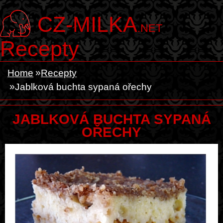
CZ-MILKA
.NET
Recepty
Home
Recepty
Jablková buchta sypaná ořechy
JABLKOVÁ BUCHTA SYPANÁ
OŘECHY