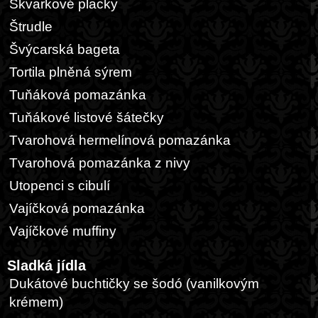
Škvarkové placky
Štrudle
Švýcarská bageta
Tortila plněná sýrem
Tuňáková pomazánka
Tuňákové listové šátečky
Tvarohová hermelínová pomazánka
Tvarohová pomazánka z nivy
Utopenci s cibulí
Vajíčková pomazánka
Vajíčkové muffiny
Sladká jídla
Dukátové buchtičky se šodó (vanilkovým
krémem)