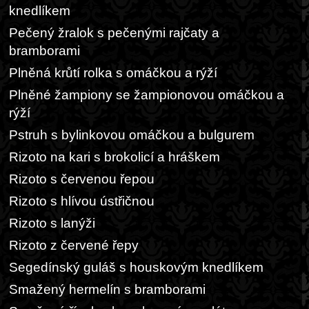
knedlíkem
Pečený žralok s pečenými rajčaty a
bramborami
Plněná krůtí rolka s omáčkou a rýží
Plněné žampiony se žampionovou omáčkou a
rýží
Pstruh s bylinkovou omáčkou a bulgurem
Rizoto na kari s brokolicí a hráškem
Rizoto s červenou řepou
Rizoto s hlívou ústřičnou
Rizoto s lanýži
Rizoto z červené řepy
Segedínský guláš s houskovým knedlíkem
Smažený hermelín s bramborami