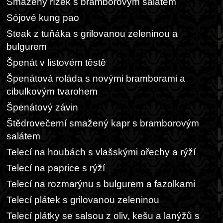
Smažený řízek s bramborovým salátem
Sójové kung pao
Steak z tuňáka s grilovanou zeleninou a
bulgurem
Špenát v listovém těstě
Špenátová roláda s novými bramborami a
cibulkovým tvarohem
Špenátový závin
Štědrovečerní smažený kapr s bramborovým
salátem
Telecí na houbách s vlašskými ořechy a rýží
Telecí na paprice s rýží
Telecí na rozmarýnu s bulgurem a fazolkami
Telecí plátek s grilovanou zeleninou
Telecí plátky se salsou z oliv, kešu a lanýžů s