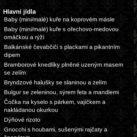
Hlavní jídla
Baby (mini/malé) kuře na koprovém másle
Baby (mini/malé) kuře s ořechovo-medovou
omáčkou a rýží
Balkánské čevabčiči s plackami a pikantním
dipem
Bramborové knedlíky plněné uzeným masem
se zelím
Bryndzové halušky se slaninou a zelím
Bulgur se zeleninou, sýrem feta a mandlemi
Čočka na kyselo s párkem, vajíčkem a
nakládanou okurkou
Dýňové rizoto
Gnocchi s houbami, sušenými rajčaty a