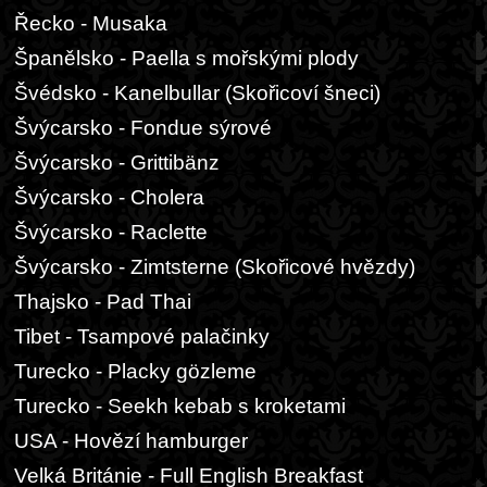
Řecko - Musaka
Španělsko - Paella s mořskými plody
Švédsko - Kanelbullar (Skořicoví šneci)
Švýcarsko - Fondue sýrové
Švýcarsko - Grittibänz
Švýcarsko - Cholera
Švýcarsko - Raclette
Švýcarsko - Zimtsterne (Skořicové hvězdy)
Thajsko - Pad Thai
Tibet - Tsampové palačinky
Turecko - Placky gözleme
Turecko - Seekh kebab s kroketami
USA - Hovězí hamburger
Velká Británie - Full English Breakfast