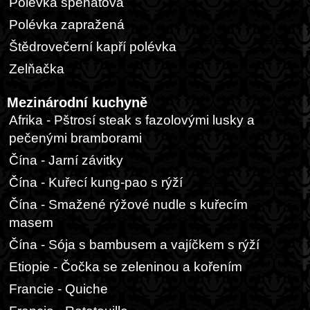
Polévka špenátová
Polévka zapražená
Štědrovečerní kapří polévka
Zelňačka
Mezinárodní kuchyně
Afrika - Pštrosí steak s fazolovými lusky a
pečenými bramborami
Čína - Jarní závitky
Čína - Kuřecí kung-pao s rýží
Čína - Smažené rýžové nudle s kuřecím
masem
Čína - Sója s bambusem a vajíčkem s rýží
Etiopie - Čočka se zeleninou a kořením
Francie - Quiche