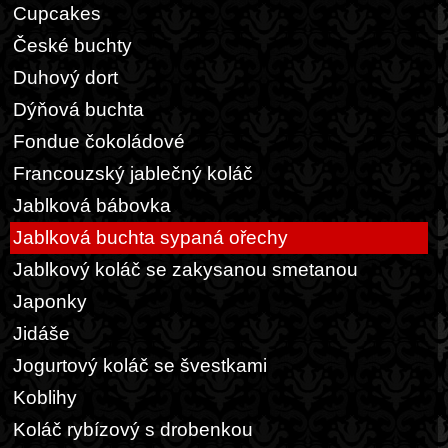
Cupcakes
České buchty
Duhový dort
Dýňová buchta
Fondue čokoládové
Francouzský jablečný koláč
Jablková bábovka
Jablková buchta sypaná ořechy
Jablkový koláč se zakysanou smetanou
Japonky
Jidáše
Jogurtový koláč se švestkami
Koblihy
Koláč rybízový s drobenkou