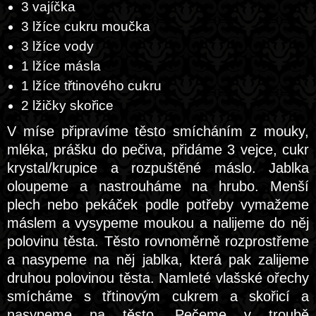
3 vajíčka
3 lžíce cukru moučka
3 lžíce vody
1 lžíce másla
1 lžíce třtinového cukru
2 lžičky skořice
V míse připravíme těsto smícháním z mouky,
mléka, prášku do pečiva, přidáme 3 vejce, cukr
krystal/krupice a rozpuštěné máslo. Jablka
oloupeme a nastrouháme na hrubo. Menší
plech nebo pekáček podle potřeby vymažeme
máslem a vysypeme moukou a nalijeme do něj
polovinu těsta. Těsto rovnoměrně rozprostřeme
a nasypeme na něj jablka, která pak zalijeme
druhou polovinou těsta. Namleté vlašské ořechy
smícháme s třtinovým cukrem a skořicí a
nasypeme na těsto. Pečeme v troubě