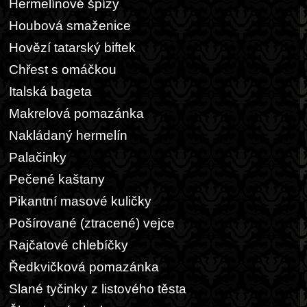
Hermelínové špízy
Houbová smaženice
Hovězí tatarský biftek
Chřest s omáčkou
Italská bageta
Makrelová pomazánka
Nakládaný hermelín
Palačinky
Pečené kaštany
Pikantní masové kuličky
Pošírované (ztracené) vejce
Rajčatové chlebíčky
Ředkvičková pomazánka
Slané tyčinky z listového těsta