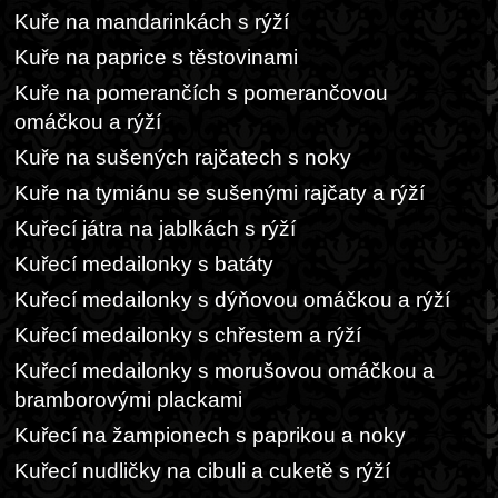
Kuře na mandarinkách s rýží
Kuře na paprice s těstovinami
Kuře na pomerančích s pomerančovou
omáčkou a rýží
Kuře na sušených rajčatech s noky
Kuře na tymiánu se sušenými rajčaty a rýží
Kuřecí játra na jablkách s rýží
Kuřecí medailonky s batáty
Kuřecí medailonky s dýňovou omáčkou a rýží
Kuřecí medailonky s chřestem a rýží
Kuřecí medailonky s morušovou omáčkou a
bramborovými plackami
Kuřecí na žampionech s paprikou a noky
Kuřecí nudličky na cibuli a cuketě s rýží