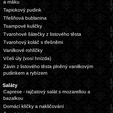
a máku
Tapiokový pudink
Třešňová bublanina
Tsampové kuličky
Tvarohové šátečky z listového těsta
Tvarohový koláč s třešněmi
Vanilkové rohlíčky
Včelí úly (vosí hnízda)
Závin z listového těsta plněný vanilkovým
pudinkem a rybízem
Saláty
Caprese - rajčatový salát s mozarellou a
bazalkou
Domácí klíčky a nakličování