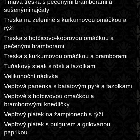
Tmavá treska s pečenými bramborami a
sušenými rajčaty
Treska na zelenině s kurkumovou omáčkou a
rýží
Treska s hořčicovo-koprovou omáčkou a
pečenými bramborami
Treska s kurkumovou omáčkou a bramborami
Tuňákový steak s rösti a fazolkami
Velikonoční nádivka
Vepřová panenka s batátovým pyré a fazolkami
Vepřové s hořcivovou omáčkou a
bramborovými knedlíčky
Vepřový plátek na žampionech s rýží
Vepřový plátek s bulgurem a grilovanou
paprikou