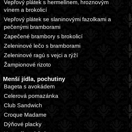
Vepřový plátek s hermelínem, hroznovým
vínem a brokolicí
Vepřový plátek se slaninovými fazolkami a
pečenými bramborami
Zapečené brambory s brokolicí
Zeleninové lečo s bramborami
Zeleninové ragú s vejci a rýží
Žampionové rizoto
Menší jídla, pochutiny
Bageta s avokádem
Celerová pomazánka
Club Sandwich
Croque Madame
Dýňové placky