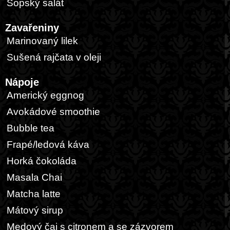
Šopský salát
Zavařeniny
Marinovaný lilek
Sušená rajčata v oleji
Nápoje
Americký eggnog
Avokádové smoothie
Bubble tea
Frapé/ledová káva
Horká čokoláda
Masala Chai
Matcha latte
Mátový sirup
Medový čaj s citronem a se zázvorem