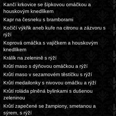
Kančí krkovice se šípkovou omáčkou a
houskovým knedlíkem
Kapr na česneku s bramborami
Kočičí výkřik aneb kuře na citronu a zázvoru s
rýží
Koprová omáčka s vajíčkem a houskovým
knedlíkem
Králík na zelenině s rýží
Krůtí maso s dýňovou omáčkou a rýží
Krůtí maso v sezamovém těstíčku s rýží
Krůtí medailonky s nivovou omáčku a rýží
Krůtí roláda plněná bylinkami s dušenou
zeleninou
Krůtí zapečené se žampiony, smetanou a
sýrem, s rýží