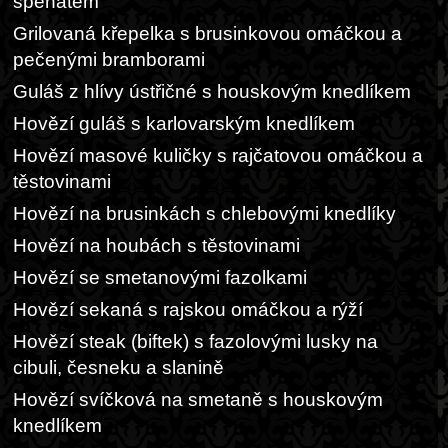
špenátem
Grilovaná křepelka s brusinkovou omáčkou a
pečenými bramborami
Guláš z hlívy ústřičné s houskovým knedlíkem
Hovězí guláš s karlovarským knedlíkem
Hovězí masové kuličky s rajčatovou omáčkou a
těstovinami
Hovězí na brusinkách s chlebovými knedlíky
Hovězí na houbách s těstovinami
Hovězí se smetanovými fazolkami
Hovězí sekaná s rajskou omáčkou a rýží
Hovězí steak (biftek) s fazolovými lusky na
cibuli, česneku a slanině
Hovězí svíčková na smetaně s houskovým
knedlíkem