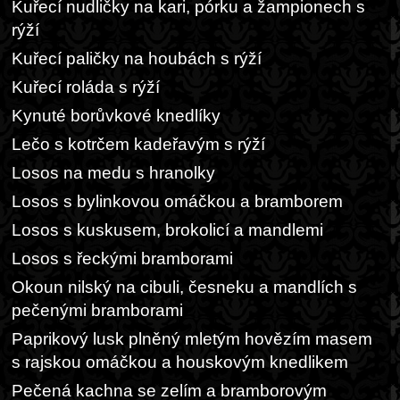
Kuřecí nudličky na kari, pórku a žampionech s
rýží
Kuřecí paličky na houbách s rýží
Kuřecí roláda s rýží
Kynuté borůvkové knedlíky
Lečo s kotrčem kadeřavým s rýží
Losos na medu s hranolky
Losos s bylinkovou omáčkou a bramborem
Losos s kuskusem, brokolicí a mandlemi
Losos s řeckými bramborami
Okoun nilský na cibuli, česneku a mandlích s
pečenými bramborami
Paprikový lusk plněný mletým hovězím masem
s rajskou omáčkou a houskovým knedlikem
Pečená kachna se zelím a bramborovým