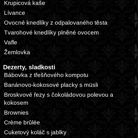
Krupicová kaše
Lívance
Ovocné knedlíky z odpalovaného těsta
Tvarohové knedlíky plněné ovocem
Vafle
Žemlovka
Dezerty, sladkosti
Bábovka z třešňového kompotu
Banánovo-kokosové placky s müsli
Broskvové řezy s čokoládovou polevou a
kokosem
Brownies
Crème brûlée
Cuketový koláč s jablky