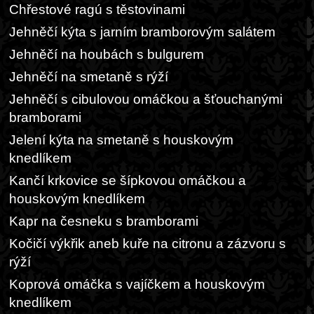
Chřestové ragú s těstovinami
Jehněčí kýta s jarním bramborovým salátem
Jehněčí na houbách s bulgurem
Jehněčí na smetaně s rýží
Jehněčí s cibulovou omáčkou a šťouchanými
bramborami
Jelení kýta na smetaně s houskovým
knedlíkem
Kančí krkovice se šípkovou omáčkou a
houskovým knedlíkem
Kapr na česneku s bramborami
Kočičí výkřik aneb kuře na citronu a zázvoru s
rýží
Koprová omáčka s vajíčkem a houskovým
knedlíkem