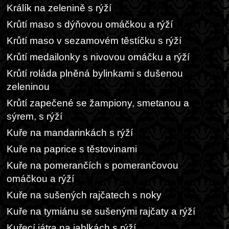
Králík na zelenině s rýží
Krůtí maso s dýňovou omáčkou a rýží
Krůtí maso v sezamovém těstíčku s rýží
Krůtí medailonky s nivovou omáčku a rýží
Krůtí roláda plněná bylinkami s dušenou
zeleninou
Krůtí zapečené se žampiony, smetanou a
sýrem, s rýží
Kuře na mandarinkách s rýží
Kuře na paprice s těstovinami
Kuře na pomerančích s pomerančovou
omáčkou a rýží
Kuře na sušených rajčatech s noky
Kuře na tymiánu se sušenými rajčaty a rýží
Kuřecí játra na jablkách s rýží