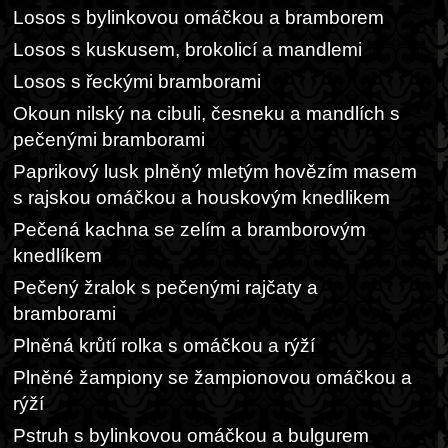
Losos s bylinkovou omáčkou a bramborem
Losos s kuskusem, brokolicí a mandlemi
Losos s řeckými bramborami
Okoun nilský na cibuli, česneku a mandlích s
pečenými bramborami
Paprikový lusk plněný mletým hovězím masem
s rajskou omáčkou a houskovým knedlikem
Pečená kachna se zelím a bramborovým
knedlíkem
Pečený žralok s pečenými rajčaty a
bramborami
Plněná krůtí rolka s omáčkou a rýží
Plněné žampiony se žampionovou omáčkou a
rýží
Pstruh s bylinkovou omáčkou a bulgurem