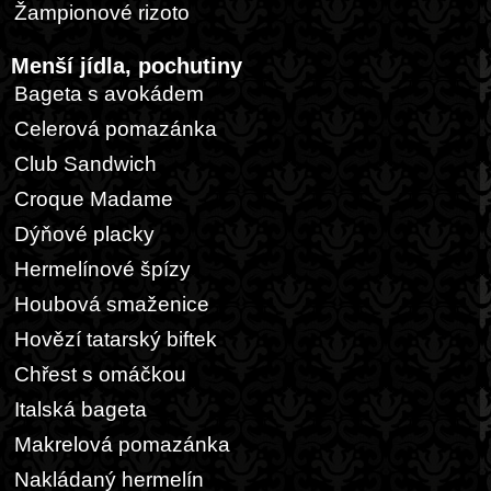
Žampionové rizoto
Menší jídla, pochutiny
Bageta s avokádem
Celerová pomazánka
Club Sandwich
Croque Madame
Dýňové placky
Hermelínové špízy
Houbová smaženice
Hovězí tatarský biftek
Chřest s omáčkou
Italská bageta
Makrelová pomazánka
Nakládaný hermelín