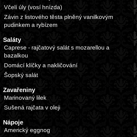
Včelí úly (vosí hnízda)
Závin z listového těsta plněný vanilkovým
pudinkem a rybízem
Saláty
Caprese - rajčatový salát s mozarellou a
bazalkou
Domácí klíčky a nakličování
Šopský salát
Zavařeniny
Marinovaný lilek
Sušená rajčata v oleji
Nápoje
Americký eggnog