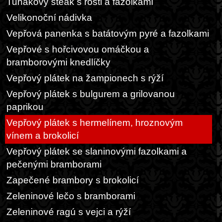
Tuňákový steak s rösti a fazolkami
Velikonoční nádivka
Vepřová panenka s batátovým pyré a fazolkami
Vepřové s hořcivovou omáčkou a
bramborovými knedlíčky
Vepřový plátek na žampionech s rýží
Vepřový plátek s bulgurem a grilovanou
paprikou
Vepřový plátek s hermelínem, hroznovým
vínem a brokolicí
Vepřový plátek se slaninovými fazolkami a
pečenými bramborami
Zapečené brambory s brokolicí
Zeleninové lečo s bramborami
Zeleninové ragú s vejci a rýží