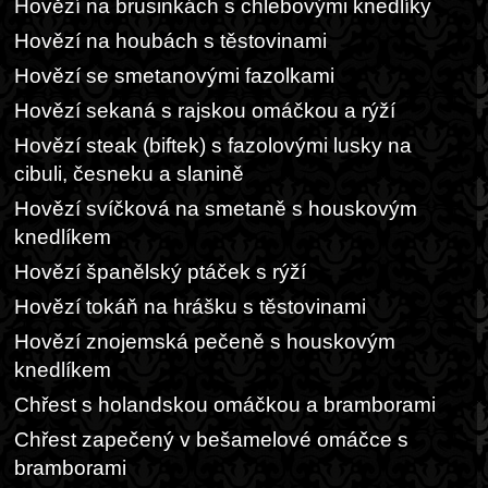
Hovězí na brusinkách s chlebovými knedlíky
Hovězí na houbách s těstovinami
Hovězí se smetanovými fazolkami
Hovězí sekaná s rajskou omáčkou a rýží
Hovězí steak (biftek) s fazolovými lusky na
cibuli, česneku a slanině
Hovězí svíčková na smetaně s houskovým
knedlíkem
Hovězí španělský ptáček s rýží
Hovězí tokáň na hrášku s těstovinami
Hovězí znojemská pečeně s houskovým
knedlíkem
Chřest s holandskou omáčkou a bramborami
Chřest zapečený v bešamelové omáčce s
bramborami