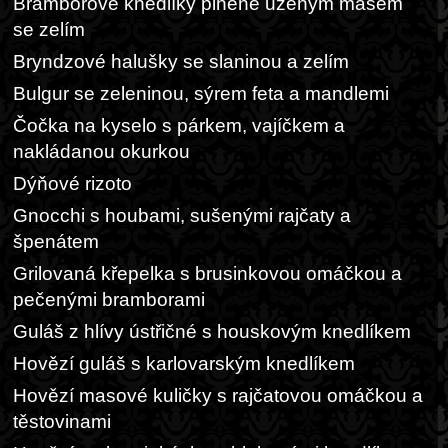
Bramborové knedlíky plněné uzeným masem
se zelím
Bryndzové halušky se slaninou a zelím
Bulgur se zeleninou, sýrem feta a mandlemi
Čočka na kyselo s párkem, vajíčkem a
nakládanou okurkou
Dýňové rizoto
Gnocchi s houbami, sušenými rajčaty a
špenátem
Grilovaná křepelka s brusinkovou omáčkou a
pečenými bramborami
Guláš z hlívy ústřičné s houskovým knedlíkem
Hovězí guláš s karlovarským knedlíkem
Hovězí masové kuličky s rajčatovou omáčkou a
těstovinami