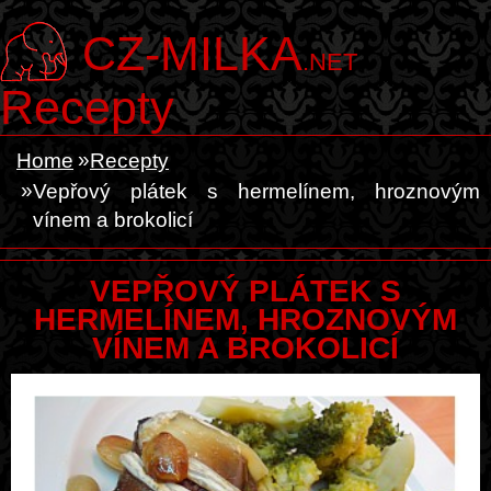
CZ-MILKA
.NET
Recepty
Home
Recepty
Vepřový plátek s hermelínem, hroznovým
vínem a brokolicí
VEPŘOVÝ PLÁTEK S
HERMELÍNEM, HROZNOVÝM
VÍNEM A BROKOLICÍ