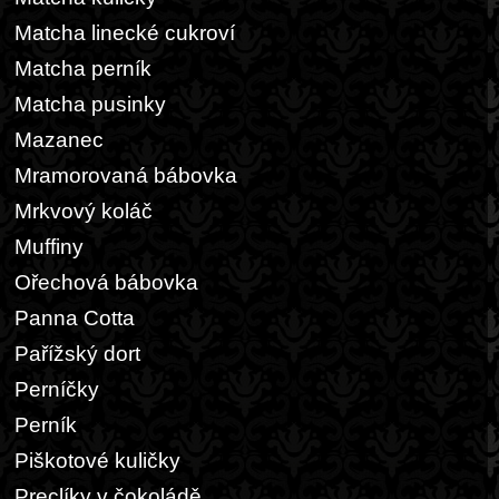
Matcha linecké cukroví
Matcha perník
Matcha pusinky
Mazanec
Mramorovaná bábovka
Mrkvový koláč
Muffiny
Ořechová bábovka
Panna Cotta
Pařížský dort
Perníčky
Perník
Piškotové kuličky
Preclíky v čokoládě