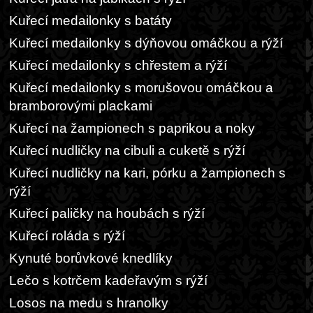
Kuřecí medailonky s batáty
Kuřecí medailonky s dýňovou omáčkou a rýží
Kuřecí medailonky s chřestem a rýží
Kuřecí medailonky s morušovou omáčkou a
bramborovými plackami
Kuřecí na žampionech s paprikou a noky
Kuřecí nudličky na cibuli a cuketě s rýží
Kuřecí nudličky na kari, pórku a žampionech s
rýží
Kuřecí paličky na houbách s rýží
Kuřecí roláda s rýží
Kynuté borůvkové knedlíky
Lečo s kotrčem kadeřavým s rýží
Losos na medu s hranolky