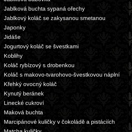
Jablková buchta sypaná ořechy
Jablkový koláč se zakysanou smetanou
Japonky
Jidáše
Jogurtový koláč se švestkami
Koblihy
Koláč rybízový s drobenkou
Koláč s makovo-tvarohovo-švestkovou náplní
Křehký ovocný koláč
Kynutý beránek
Linecké cukroví
Maková buchta
Marcipánové kuličky v čokoládě a pistáciích
Matcha kuličky