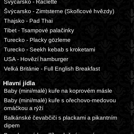
Švýcarsko - Raclette
Švýcarsko - Zimtsterne (Skořicové hvězdy)
Thajsko - Pad Thai
Tibet - Tsampové palačinky
Turecko - Placky gözleme
Turecko - Seekh kebab s kroketami
USA - Hovězí hamburger
Velká Británie - Full English Breakfast
Hlavní jídla
Baby (mini/malé) kuře na koprovém másle
Baby (mini/malé) kuře s ořechovo-medovou
omáčkou a rýží
Balkánské čevabčiči s plackami a pikantním
dipem