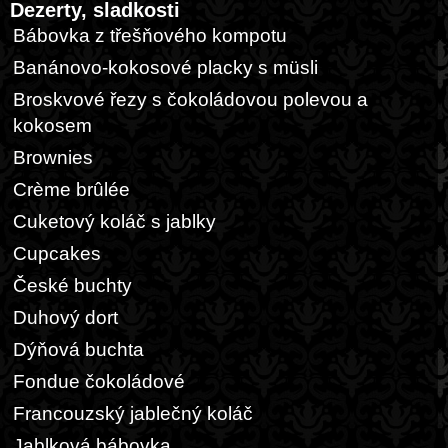
Dezerty, sladkosti
Bábovka z třešňového kompotu
Banánovo-kokosové placky s müsli
Broskvové řezy s čokoládovou polevou a
kokosem
Brownies
Crème brûlée
Cuketový koláč s jablky
Cupcakes
České buchty
Duhový dort
Dýňová buchta
Fondue čokoládové
Francouzský jablečný koláč
Jablková bábovka