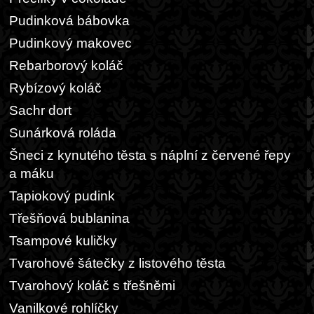
Pudinková bábovka
Pudinkový makovec
Rebarborový koláč
Rybízový koláč
Sachr dort
Sunárková roláda
Šneci z kynutého těsta s náplní z červené řepy
a máku
Tapiokový pudink
Třešňová bublanina
Tsampové kuličky
Tvarohové šátečky z listového těsta
Tvarohový koláč s třešněmi
Vanilkové rohlíčky