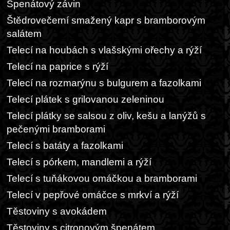
Špenátový závin
Štědrovečerní smažený kapr s bramborovým
salátem
Telecí na houbách s vlašskými ořechy a rýží
Telecí na paprice s rýží
Telecí na rozmarýnu s bulgurem a fazolkami
Telecí plátek s grilovanou zeleninou
Telecí plátky se salsou z oliv, kešu a lanýžů s
pečenými bramborami
Telecí s batáty a fazolkami
Telecí s pórkem, mandlemi a rýží
Telecí s tuňákovou omáčkou a bramborami
Telecí v pepřové omáčce s mrkví a rýží
Těstoviny s avokádem
Těstoviny s citronovým špenátem