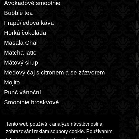
Avokádové smoothie
Bubble tea
Frapé/ledová káva
Horká čokoláda
Masala Chai
Matcha latte
Mátový sirup
Medový čaj s citronem a se zázvorem
Mojito
Punč vánoční
Smoothie broskvové
Ostatní
Tento web používá k analýze návštěvnosti a
Kaše a müsli
zobrazování reklam soubory cookie. Používáním
Pšenično-žitný chleba