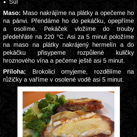
Sůl
Maso:
Maso nakrájíme na plátky a opečeme ho
na pánvi. Přendáme ho do pekáčku, opepříme
a osolíme. Pekáček vložíme do trouby
předehřáté na 220 °C. Asi za 5 minut položíme
na maso na plátky nakrájený hermelín a do
pekáčku přisypeme rozpůlené kuličky
hroznového vína a pečeme ještě asi 5 minut.
Příloha:
Brokolici omyjeme, rozdělíme na
růžičky a vaříme v osolené vodě asi 5 minut.