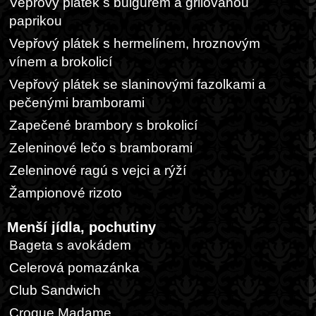
Vepřový plátek s bulgurem a grilovanou
paprikou
Vepřový plátek s hermelínem, hroznovým
vínem a brokolicí
Vepřový plátek se slaninovými fazolkami a
pečenými bramborami
Zapečené brambory s brokolicí
Zeleninové lečo s bramborami
Zeleninové ragú s vejci a rýží
Žampionové rizoto
Menší jídla, pochutiny
Bageta s avokádem
Celerová pomazánka
Club Sandwich
Croque Madame