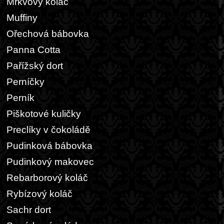
Mrkvový koláč
Muffiny
Ořechová bábovka
Panna Cotta
Pařížský dort
Perníčky
Perník
Piškotové kuličky
Preclíky v čokoládě
Pudinková bábovka
Pudinkový makovec
Rebarborový koláč
Rybízový koláč
Sachr dort