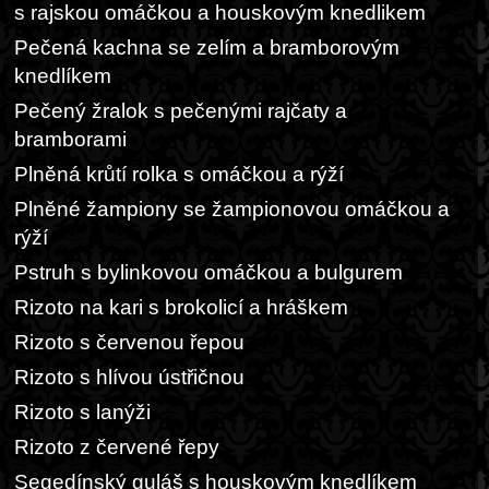
s rajskou omáčkou a houskovým knedlikem
Pečená kachna se zelím a bramborovým
knedlíkem
Pečený žralok s pečenými rajčaty a
bramborami
Plněná krůtí rolka s omáčkou a rýží
Plněné žampiony se žampionovou omáčkou a
rýží
Pstruh s bylinkovou omáčkou a bulgurem
Rizoto na kari s brokolicí a hráškem
Rizoto s červenou řepou
Rizoto s hlívou ústřičnou
Rizoto s lanýži
Rizoto z červené řepy
Segedínský guláš s houskovým knedlíkem