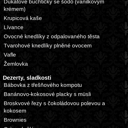
Dukátové buchtičky se šodó (vanilkovým
krémem)
Krupicová kaše
Lívance
Ovocné knedlíky z odpalovaného těsta
Tvarohové knedlíky plněné ovocem
Vafle
Žemlovka
Dezerty, sladkosti
Bábovka z třešňového kompotu
Banánovo-kokosové placky s müsli
Broskvové řezy s čokoládovou polevou a
kokosem
Brownies