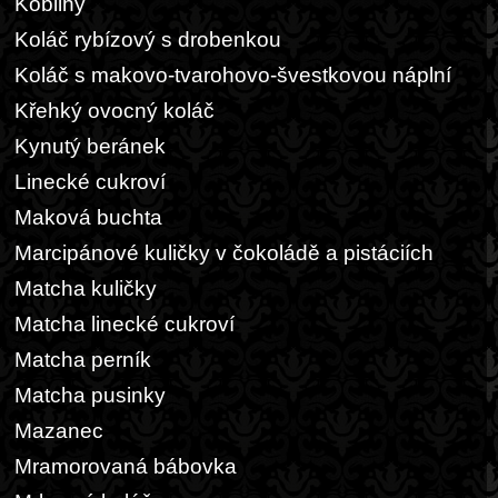
Koblihy
Koláč rybízový s drobenkou
Koláč s makovo-tvarohovo-švestkovou náplní
Křehký ovocný koláč
Kynutý beránek
Linecké cukroví
Maková buchta
Marcipánové kuličky v čokoládě a pistáciích
Matcha kuličky
Matcha linecké cukroví
Matcha perník
Matcha pusinky
Mazanec
Mramorovaná bábovka