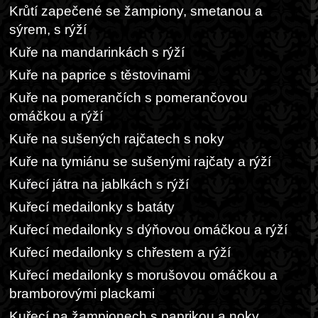
Krůtí zapečené se žampiony, smetanou a
sýrem, s rýží
Kuře na mandarinkách s rýží
Kuře na paprice s těstovinami
Kuře na pomerančích s pomerančovou
omáčkou a rýží
Kuře na sušených rajčatech s noky
Kuře na tymiánu se sušenými rajčaty a rýží
Kuřecí játra na jablkách s rýží
Kuřecí medailonky s batáty
Kuřecí medailonky s dýňovou omáčkou a rýží
Kuřecí medailonky s chřestem a rýží
Kuřecí medailonky s morušovou omáčkou a
bramborovými plackami
Kuřecí na žampionech s paprikou a noky