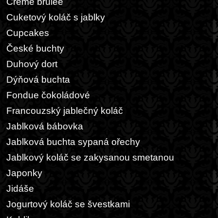
Crème brûlée
Cuketový koláč s jablky
Cupcakes
České buchty
Duhový dort
Dýňová buchta
Fondue čokoládové
Francouzský jablečný koláč
Jablková bábovka
Jablková buchta sypaná ořechy
Jablkový koláč se zakysanou smetanou
Japonky
Jidáše
Jogurtový koláč se švestkami