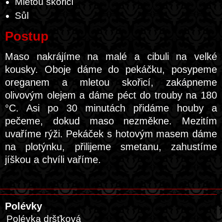
Mletou skořici
Sůl
Postup
Maso nakrájíme na malé a cibuli na velké
kousky. Oboje dáme do pekáčku, posypeme
oreganem a mletou skořicí, zakápneme
olivovým olejem a dáme péct do trouby na 180
°C. Asi po 30 minutách přidáme houby a
pečeme, dokud maso nezměkne. Mezitím
uvaříme rýži. Pekáček s hotovým masem dáme
na plotýnku, přilijeme smetanu, zahustíme
jíškou a chvíli vaříme.
Polévky
Polévka dršťková