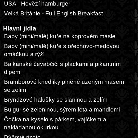
USA - Hovězí hamburger
Velká Británie - Full English Breakfast
Hlavní jídla
Baby (mini/malé) kuře na koprovém másle
Baby (mini/malé) kuře s ořechovo-medovou
omáčkou a rýží
Balkánské čevabčiči s plackami a pikantním
dipem
Bramborové knedlíky plněné uzeným masem
se zelím
Bryndzové halušky se slaninou a zelím
Bulgur se zeleninou, sýrem feta a mandlemi
Čočka na kyselo s párkem, vajíčkem a
nakládanou okurkou
Dýňové rizoto