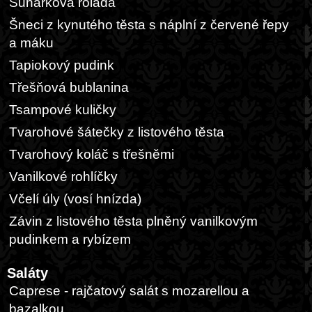
Sunárková roláda
Šneci z kynutého těsta s náplní z červené řepy
a máku
Tapiokový pudink
Třešňová bublanina
Tsampové kuličky
Tvarohové šátečky z listového těsta
Tvarohový koláč s třešněmi
Vanilkové rohlíčky
Včelí úly (vosí hnízda)
Závin z listového těsta plněný vanilkovým
pudinkem a rybízem
Saláty
Caprese - rajčatový salát s mozarellou a
bazalkou