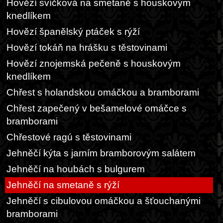
Hovězí svíčková na smetaně s houskovým
knedlíkem
Hovězí španělský ptáček s rýží
Hovězí tokáň na hrášku s těstovinami
Hovězí znojemská pečeně s houskovým
knedlíkem
Chřest s holandskou omáčkou a bramborami
Chřest zapečený v bešamelové omáčce s
bramborami
Chřestové ragú s těstovinami
Jehněčí kýta s jarním bramborovým salátem
Jehněčí na houbách s bulgurem
Jehněčí na smetaně s rýží
Jehněčí s cibulovou omáčkou a šťouchanými
bramborami