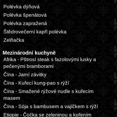
Polévka dýňová
Polévka špenátová
Polévka zapražená
Štědrovečerní kapří polévka
Zelňačka
Mezinárodní kuchyně
Afrika - Pštrosí steak s fazolovými lusky a
pečenými bramborami
Čína - Jarní závitky
Čína - Kuřecí kung-pao s rýží
Čína - Smažené rýžové nudle s kuřecím
masem
Čína - Sója s bambusem a vajíčkem s rýží
Etiopie - Čočka se zeleninou a kořením