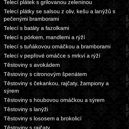
Telecí plátek s grilovanou zeleninou
Telecí plátky se salsou z oliv, kešu a lanýžů s
pečenými bramborami
Telecí s batáty a fazolkami
Telecí s pórkem, mandlemi a rýží
Telecí s tuňákovou omáčkou a bramborami
Telecí v pepřové omáčce s mrkví a rýží
Těstoviny s avokádem
Těstoviny s citronovým špenátem
Těstoviny s čekankou, rajčaty, žampiony a
sýrem
Těstoviny s houbovou omáčkou a sýrem
Těstoviny s lanýži
Těstoviny s lososem a brokolicí
Těstoviny s rajčaty