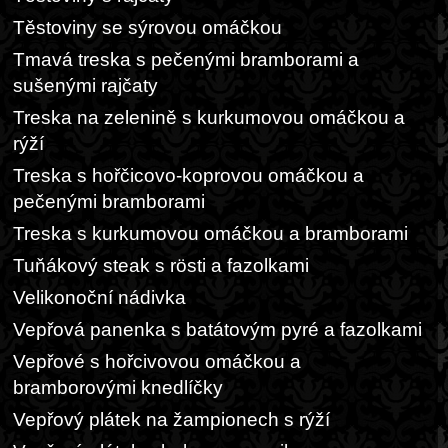
Těstoviny se sýrovou omáčkou
Tmavá treska s pečenými bramborami a
sušenými rajčaty
Treska na zelenině s kurkumovou omáčkou a
rýží
Treska s hořčicovo-koprovou omáčkou a
pečenými bramborami
Treska s kurkumovou omáčkou a bramborami
Tuňákový steak s rösti a fazolkami
Velikonoční nádivka
Vepřová panenka s batátovým pyré a fazolkami
Vepřové s hořcivovou omáčkou a
bramborovými knedlíčky
Vepřový plátek na žampionech s rýží