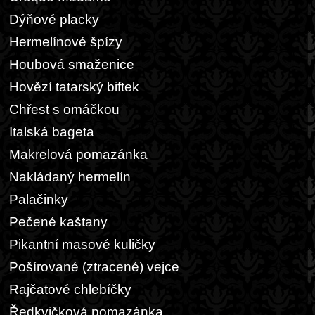
Dýňové placky
Hermelínové špízy
Houbová smaženice
Hovězí tatarský biftek
Chřest s omáčkou
Italská bageta
Makrelová pomazánka
Nakládaný hermelín
Palačinky
Pečené kaštany
Pikantní masové kuličky
Pošírované (ztracené) vejce
Rajčatové chlebíčky
Ředkvičková pomazánka