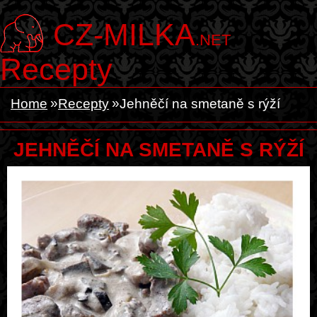
CZ-MILKA
.NET
Recepty
Home
Recepty
Jehněčí na smetaně s rýží
JEHNĚČÍ NA SMETANĚ S RÝŽÍ