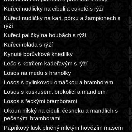
Kuřecí nudličky na cibuli a cuketě s rýží
Kuřecí nudličky na kari, pórku a žampionech s
rýží
Kuřecí paličky na houbách s rýží
Kuřecí roláda s rýží
Kynuté borůvkové knedlíky
Lečo s kotrčem kadeřavým s rýží
Losos na medu s hranolky
Losos s bylinkovou omáčkou a bramborem
Losos s kuskusem, brokolicí a mandlemi
Losos s řeckými bramborami
Okoun nilský na cibuli, česneku a mandlích s
pečenými bramborami
Paprikový lusk plněný mletým hovězím masem