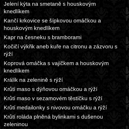
Jelení kýta na smetaně s houskovým
knedlíkem
Kančí krkovice se šípkovou omáčkou a
houskovým knedlíkem
Kapr na česneku s bramborami
Kočičí výkřik aneb kuře na citronu a zázvoru s
rýží
Koprová omáčka s vajíčkem a houskovým
knedlíkem
Králík na zelenině s rýží
Krůtí maso s dýňovou omáčkou a rýží
Krůtí maso v sezamovém těstíčku s rýží
Krůtí medailonky s nivovou omáčku a rýží
Krůtí roláda plněná bylinkami s dušenou
zeleninou