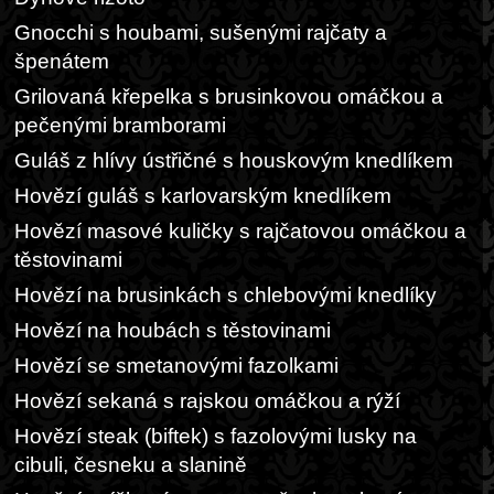
Gnocchi s houbami, sušenými rajčaty a
špenátem
Grilovaná křepelka s brusinkovou omáčkou a
pečenými bramborami
Guláš z hlívy ústřičné s houskovým knedlíkem
Hovězí guláš s karlovarským knedlíkem
Hovězí masové kuličky s rajčatovou omáčkou a
těstovinami
Hovězí na brusinkách s chlebovými knedlíky
Hovězí na houbách s těstovinami
Hovězí se smetanovými fazolkami
Hovězí sekaná s rajskou omáčkou a rýží
Hovězí steak (biftek) s fazolovými lusky na
cibuli, česneku a slanině