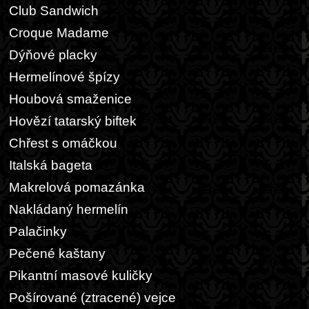
Club Sandwich
Croque Madame
Dýňové placky
Hermelínové špízy
Houbová smaženice
Hovězí tatarský biftek
Chřest s omáčkou
Italská bageta
Makrelová pomazánka
Nakládaný hermelín
Palačinky
Pečené kaštany
Pikantní masové kuličky
Pošírované (ztracené) vejce