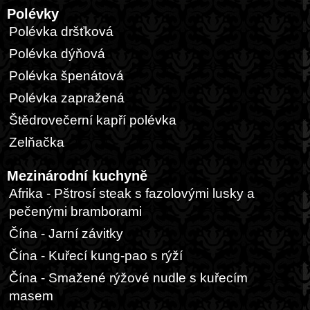
Polévky
Polévka dršťková
Polévka dýňová
Polévka špenátová
Polévka zapražená
Štědrovečerní kapří polévka
Zelňačka
Mezinárodní kuchyně
Afrika - Pštrosí steak s fazolovými lusky a
pečenými bramborami
Čína - Jarní závitky
Čína - Kuřecí kung-pao s rýží
Čína - Smažené rýžové nudle s kuřecím
masem