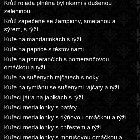
Krůtí roláda plněná bylinkami s dušenou
zeleninou
Krůtí zapečené se žampiony, smetanou a
sýrem, s rýží
Kuře na mandarinkách s rýží
Kuře na paprice s těstovinami
Kuře na pomerančích s pomerančovou
omáčkou a rýží
Kuře na sušených rajčatech s noky
Kuře na tymiánu se sušenými rajčaty a rýží
Kuřecí játra na jablkách s rýží
Kuřecí medailonky s batáty
Kuřecí medailonky s dýňovou omáčkou a rýží
Kuřecí medailonky s chřestem a rýží
Kuřecí medailonky s morušovou omáčkou a