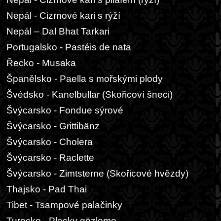
Nepál - Cizrnové kari s rýží
Nepál – Dal Bhat Tarkari
Portugalsko - Pastéis de nata
Řecko - Musaka
Španělsko - Paella s mořskými plody
Švédsko - Kanelbullar (Skořicoví šneci)
Švýcarsko - Fondue sýrové
Švýcarsko - Grittibänz
Švýcarsko - Cholera
Švýcarsko - Raclette
Švýcarsko - Zimtsterne (Skořicové hvězdy)
Thajsko - Pad Thai
Tibet - Tsampové palačinky
Turecko - Placky gözleme