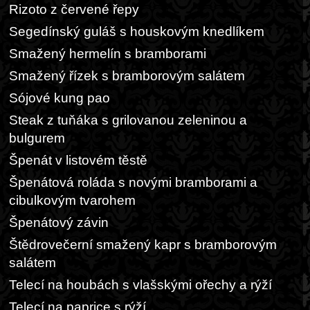
Rizoto z červené řepy
Segedínský guláš s houskovým knedlíkem
Smažený hermelín s bramborami
Smažený řízek s bramborovým salátem
Sójové kung pao
Steak z tuňáka s grilovanou zeleninou a
bulgurem
Špenát v listovém těstě
Špenátová roláda s novými bramborami a
cibulkovým tvarohem
Špenátový závin
Štědrovečerní smažený kapr s bramborovým
salátem
Telecí na houbách s vlašskými ořechy a rýží
Telecí na paprice s rýží