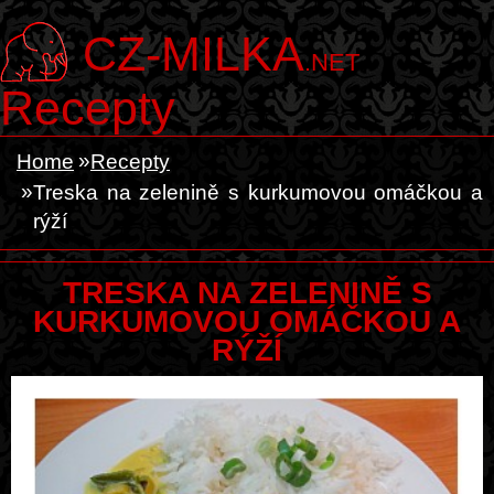
CZ-MILKA
.NET
Recepty
Home
Recepty
Treska na zelenině s kurkumovou omáčkou a
rýží
TRESKA NA ZELENINĚ S
KURKUMOVOU OMÁČKOU A
RÝŽÍ