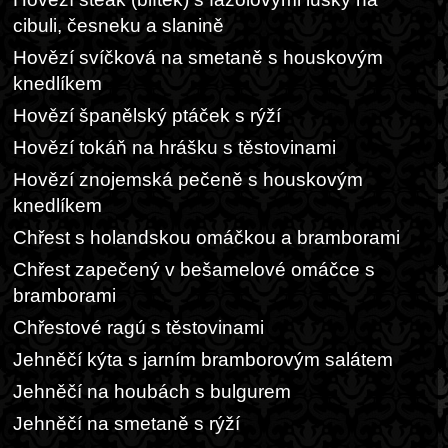
cibuli, česneku a slanině
Hovězí svíčková na smetaně s houskovým
knedlíkem
Hovězí španělský ptáček s rýží
Hovězí tokáň na hrášku s těstovinami
Hovězí znojemská pečeně s houskovým
knedlíkem
Chřest s holandskou omáčkou a bramborami
Chřest zapečený v bešamelové omáčce s
bramborami
Chřestové ragú s těstovinami
Jehněčí kýta s jarním bramborovým salátem
Jehněčí na houbách s bulgurem
Jehněčí na smetaně s rýží