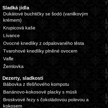
Sladká jídla
Dukátové buchtičky se šodó (vanilkovým
krémem)
Krupicová kaše
Lívance
Ovocné knedlíky z odpalovaného těsta
Tvarohové knedlíky plněné ovocem
Vafle
Žemlovka
Dezerty, sladkosti
Bábovka z třešňového kompotu
Banánovo-kokosové placky s müsli
Broskvové řezy s čokoládovou polevou a
kokosem