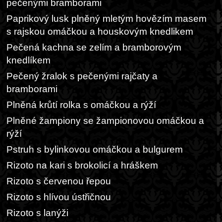
pečenými bramborami
Paprikový lusk plněný mletým hovězím masem
s rajskou omáčkou a houskovým knedlikem
Pečená kachna se zelím a bramborovým
knedlíkem
Pečený žralok s pečenými rajčaty a
bramborami
Plněná krůtí rolka s omáčkou a rýží
Plněné žampiony se žampionovou omáčkou a
rýží
Pstruh s bylinkovou omáčkou a bulgurem
Rizoto na kari s brokolicí a hráškem
Rizoto s červenou řepou
Rizoto s hlívou ústřičnou
Rizoto s lanýži