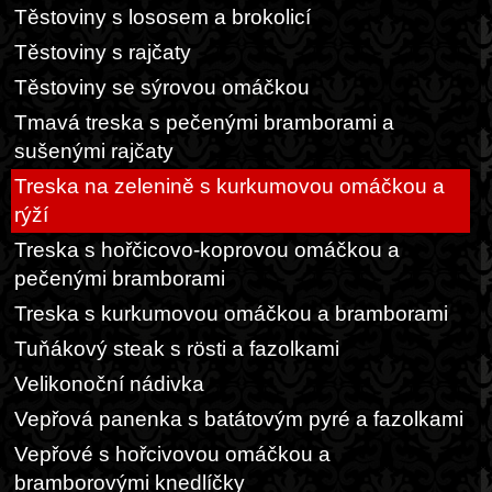
Těstoviny s lososem a brokolicí
Těstoviny s rajčaty
Těstoviny se sýrovou omáčkou
Tmavá treska s pečenými bramborami a
sušenými rajčaty
Treska na zelenině s kurkumovou omáčkou a
rýží
Treska s hořčicovo-koprovou omáčkou a
pečenými bramborami
Treska s kurkumovou omáčkou a bramborami
Tuňákový steak s rösti a fazolkami
Velikonoční nádivka
Vepřová panenka s batátovým pyré a fazolkami
Vepřové s hořcivovou omáčkou a
bramborovými knedlíčky