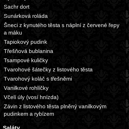
Sachr dort
Sunárková roláda
Šneci z kynutého těsta s náplní z červené řepy
a máku
Tapiokový pudink
Třešňová bublanina
Tsampové kuličky
Tvarohové šátečky z listového těsta
Tvarohový koláč s třešněmi
Vanilkové rohlíčky
Včelí úly (vosí hnízda)
Závin z listového těsta plněný vanilkovým
pudinkem a rybízem
Saláty