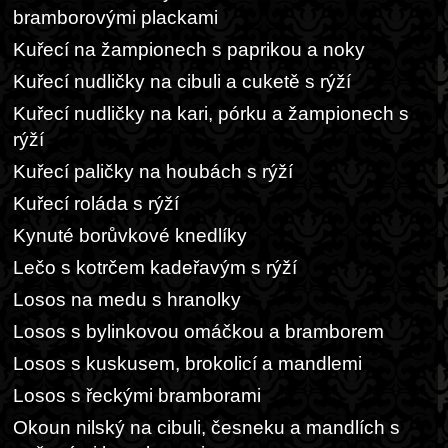
bramborovými plackami
Kuřecí na žampionech s paprikou a noky
Kuřecí nudličky na cibuli a cuketě s rýží
Kuřecí nudličky na kari, pórku a žampionech s
rýží
Kuřecí paličky na houbách s rýží
Kuřecí roláda s rýží
Kynuté borůvkové knedlíky
Lečo s kotrčem kadeřavým s rýží
Losos na medu s hranolky
Losos s bylinkovou omáčkou a bramborem
Losos s kuskusem, brokolicí a mandlemi
Losos s řeckými bramborami
Okoun nilský na cibuli, česneku a mandlích s