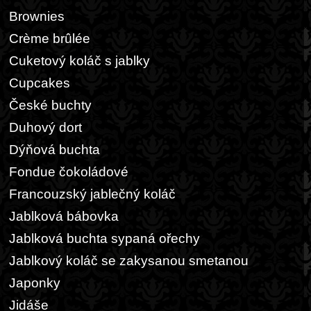
Brownies
Crème brûlée
Cuketový koláč s jablky
Cupcakes
České buchty
Duhový dort
Dýňová buchta
Fondue čokoládové
Francouzský jablečný koláč
Jablková bábovka
Jablková buchta sypaná ořechy
Jablkový koláč se zakysanou smetanou
Japonky
Jidáše