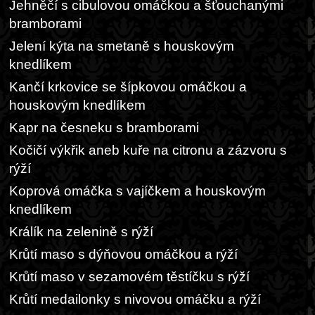
Jehněčí s cibulovou omáčkou a šťouchanými
bramborami
Jelení kýta na smetaně s houskovým
knedlíkem
Kančí krkovice se šípkovou omáčkou a
houskovým knedlíkem
Kapr na česneku s bramborami
Kočičí výkřik aneb kuře na citronu a zázvoru s
rýží
Koprová omáčka s vajíčkem a houskovým
knedlíkem
Králík na zelenině s rýží
Krůtí maso s dýňovou omáčkou a rýží
Krůtí maso v sezamovém těstíčku s rýží
Krůtí medailonky s nivovou omáčku a rýží