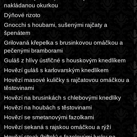
nakládanou okurkou
Dýňové rizoto
Gnocchi s houbami, sušenými rajčaty a
špenátem
Grilovaná křepelka s brusinkovou omáčkou a
pečenými bramborami
Guláš z hlívy ústřičné s houskovým knedlíkem
Hovězí guláš s karlovarským knedlíkem
Hovězí masové kuličky s rajčatovou omáčkou a
těstovinami
Hovězí na brusinkách s chlebovými knedlíky
Hovězí na houbách s těstovinami
Hovězí se smetanovými fazolkami
Hovězí sekaná s rajskou omáčkou a rýží
Hovězí steak (biftek) s fazolovými lusky na