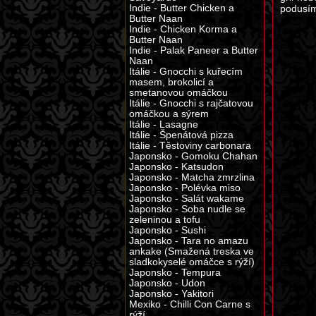
Indie - Butter Chicken a
podusím
Butter Naan
Indie - Chicken Korma a
Butter Naan
Indie - Palak Paneer a Butter
Naan
Itálie - Gnocchi s kuřecím
masem, brokolicí a
smetanovou omáčkou
Itálie - Gnocchi s rajčatovou
omáčkou a sýrem
Itálie - Lasagne
Itálie - Špenátová pizza
Itálie - Těstoviny carbonara
Japonsko - Gomoku Chahan
Japonsko - Katsudon
Japonsko - Matcha zmrzlina
Japonsko - Polévka miso
Japonsko - Salát wakame
Japonsko - Soba nudle se
zeleninou a tofu
Japonsko - Sushi
Japonsko - Tara no amazu
ankake (Smažená treska ve
sladkokyselé omáčce s rýží)
Japonsko - Tempura
Japonsko - Udon
Japonsko - Yakitori
Mexiko - Chilli Con Carne s
rýží