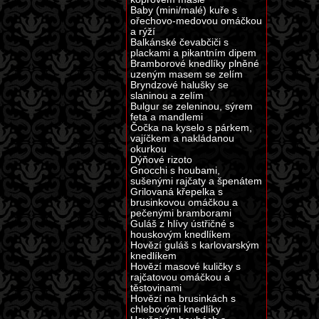
Baby (mini/malé) kuře s
ořechovo-medovou omáčkou
a rýží
Balkánské čevabčiči s
plackami a pikantním dipem
Bramborové knedlíky plněné
uzeným masem se zelím
Bryndzové halušky se
slaninou a zelím
Bulgur se zeleninou, sýrem
feta a mandlemi
Čočka na kyselo s párkem,
vajíčkem a nakládanou
okurkou
Dýňové rizoto
Gnocchi s houbami,
sušenými rajčaty a špenátem
Grilovaná křepelka s
brusinkovou omáčkou a
pečenými bramborami
Guláš z hlívy ústřičné s
houskovým knedlíkem
Hovězí guláš s karlovarským
knedlíkem
Hovězí masové kuličky s
rajčatovou omáčkou a
těstovinami
Hovězí na brusinkách s
chlebovými knedlíky