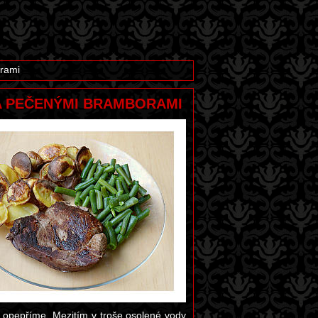
orami
 A PEČENÝMI BRAMBORAMI
 opepříme. Mezitím v troše osolené vody