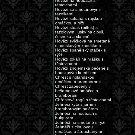
Hovězí na houbách s
těstovinami
Hovězí se smetanovými
fazolkami
Hovězí sekaná s rajskou
omáčkou a rýží
Hovězí steak (biftek) s
fazolovými lusky na cibuli,
česneku a slanině
Hovězí svíčková na smetaně
s houskovým knedlíkem
Hovězí španělský ptáček s
rýží
Hovězí tokáň na hrášku s
těstovinami
Hovězí znojemská pečeně s
houskovým knedlíkem
Chřest s holandskou
omáčkou a bramborami
Chřest zapečený v
bešamelové omáčce s
bramborami
Chřestové ragú s těstovinami
Jehněčí kýta s jarním
bramborovým salátem
Jehněčí na houbách s
bulgurem
Jehněčí na smetaně s rýží
Jehněčí s cibulovou
omáčkou a šťouchanými