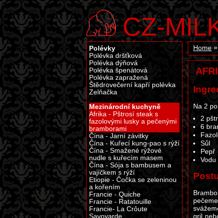
CZ-MIL
Polévky
Home
Polévka dršťková
Polévka dýňová
AFR
Polévka špenátová
Polévka zapražená
Štědrovečerní kapří polévka
Ingre
Zelňačka
Na 2 po
Mezinárodní kuchyně
Afrika - Pštrosí steak s
2 pšt
fazolovými lusky a pečenými
6 br
bramborami
Fazol
Čína - Jarní závitky
Čína - Kuřecí kung-pao s rýží
Sůl
Čína - Smažené rýžové
Pepř
nudle s kuřecím masem
Vodu
Čína - Sója s bambusem a
vajíčkem s rýží
Post
Etiopie - Čočka se zeleninou
a kořením
Brambo
Francie - Quiche
pečeme 
Francie - Ratatouille
svážeme
Francie- La Crôute
gril ne
Savoyarde