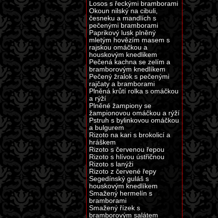
Losos s řeckými bramborami
Okoun nilský na cibuli,
česneku a mandlích s
pečenými bramborami
Paprikový lusk plněný
mletým hovězím masem s
rajskou omáčkou a
houskovým knedlikem
Pečená kachna se zelím a
bramborovým knedlíkem
Pečený žralok s pečenými
rajčaty a bramborami
Plněná krůtí rolka s omáčkou
a rýží
Plněné žampiony se
žampionovou omáčkou a rýží
Pstruh s bylinkovou omáčkou
a bulgurem
Rizoto na kari s brokolicí a
hráškem
Rizoto s červenou řepou
Rizoto s hlívou ústřičnou
Rizoto s lanýži
Rizoto z červené řepy
Segedínský guláš s
houskovým knedlíkem
Smažený hermelín s
bramborami
Smažený řízek s
bramborovým salátem