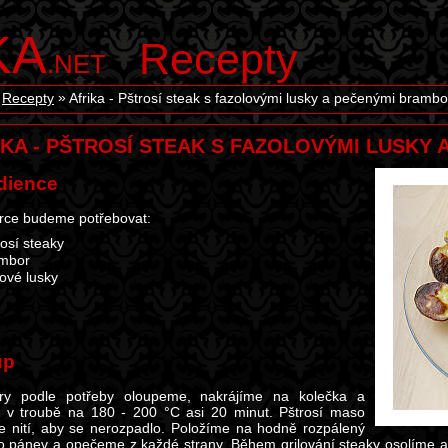
KA
Recepty
.NET
Recepty
Afrika - Pštrosí steak s fazolovými lusky a pečenými bramb
IKA - PŠTROSÍ STEAK S FAZOLOVÝMI LUSKY
dience
rce budeme potřebovat:
rosí steaky
ambor
ové lusky
up
ry podle potřeby oloupeme, nakrájíme na kolečka a
v troubě na 180 - 200 °C asi 20 minut. Pštrosí maso
 nití, aby se nerozpadlo. Položíme na hodně rozpálený
bo pánev a opečeme z každé strany. Během grilování steaky osolíme a