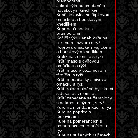
bramborami
Jelení kýta na smetaně s
houskovým knedlíkem
Kančí krkovice se šípkovou
omáčkou a houskovým
knedlíkem
Kapr na česneku s
bramborami
Kočičí výkřik aneb kuře na
citronu a zázvoru s rýží
Koprová omáčka s vajíčkem
a houskovým knedlíkem
Králík na zelenině s rýží
Krůtí maso s dýňovou
omáčkou a rýží
Krůtí maso v sezamovém
těstíčku s rýží
Krůtí medailonky s nivovou
omáčku a rýží
Krůtí roláda plněná bylinkami
s dušenou zeleninou
Krůtí zapečené se žampiony,
smetanou a sýrem, s rýží
Kuře na mandarinkách s rýží
Kuře na paprice s
těstovinami
Kuře na pomerančích s
pomerančovou omáčkou a
rýží
Kuře na sušených rajčatech