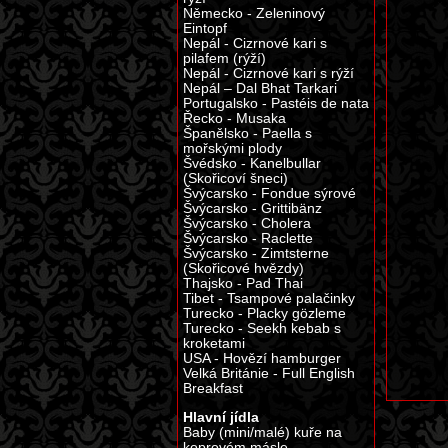
Německo - Zeleninový
Eintopf
Nepál - Cizrnové kari s
pilafem (rýží)
Nepál - Cizrnové kari s rýží
Nepál – Dal Bhat Tarkari
Portugalsko - Pastéis de nata
Řecko - Musaka
Španělsko - Paella s
mořskými plody
Švédsko - Kanelbullar
(Skořicoví šneci)
Švýcarsko - Fondue sýrové
Švýcarsko - Grittibänz
Švýcarsko - Cholera
Švýcarsko - Raclette
Švýcarsko - Zimtsterne
(Skořicové hvězdy)
Thajsko - Pad Thai
Tibet - Tsampové palačinky
Turecko - Placky gözleme
Turecko - Seekh kebab s
kroketami
USA - Hovězí hamburger
Velká Británie - Full English
Breakfast
Hlavní jídla
Baby (mini/malé) kuře na
koprovém másle