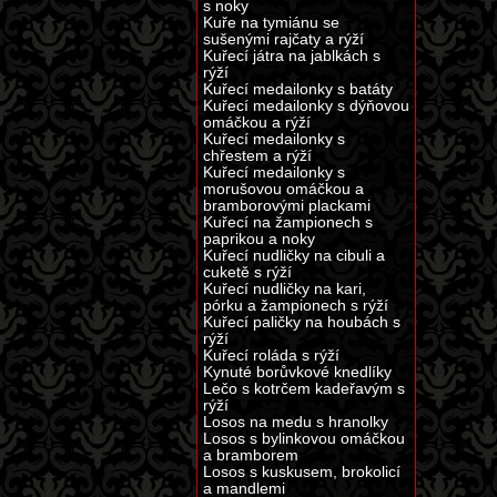
s noky
Kuře na tymiánu se
sušenými rajčaty a rýží
Kuřecí játra na jablkách s
rýží
Kuřecí medailonky s batáty
Kuřecí medailonky s dýňovou
omáčkou a rýží
Kuřecí medailonky s
chřestem a rýží
Kuřecí medailonky s
morušovou omáčkou a
bramborovými plackami
Kuřecí na žampionech s
paprikou a noky
Kuřecí nudličky na cibuli a
cuketě s rýží
Kuřecí nudličky na kari,
pórku a žampionech s rýží
Kuřecí paličky na houbách s
rýží
Kuřecí roláda s rýží
Kynuté borůvkové knedlíky
Lečo s kotrčem kadeřavým s
rýží
Losos na medu s hranolky
Losos s bylinkovou omáčkou
a bramborem
Losos s kuskusem, brokolicí
a mandlemi