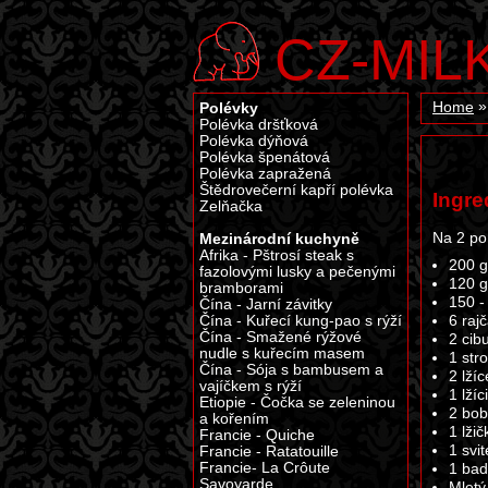
CZ-MIL
Polévky
Home
Polévka dršťková
Polévka dýňová
Polévka špenátová
Polévka zapražená
Štědrovečerní kapří polévka
Ingre
Zelňačka
Na 2 po
Mezinárodní kuchyně
Afrika - Pštrosí steak s
200 g
fazolovými lusky a pečenými
120 g
bramborami
150 -
Čína - Jarní závitky
Čína - Kuřecí kung-pao s rýží
6 rajč
Čína - Smažené rýžové
2 cib
nudle s kuřecím masem
1 str
Čína - Sója s bambusem a
2 lžíc
vajíčkem s rýží
1 lžíc
Etiopie - Čočka se zeleninou
2 bob
a kořením
1 lži
Francie - Quiche
1 svi
Francie - Ratatouille
Francie- La Crôute
1 ba
Savoyarde
Mletý