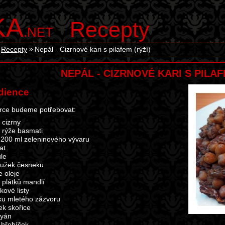
KA
Recepty
.NET
Recepty
Nepál - Cizrnové kari s pilafem (rýží)
NEPÁL - CIZRNOVÉ KARI S PILAF
dience
rce budeme potřebovat:
 cizrny
 rýže basmati
 200 ml zeleninového vývaru
at
ule
oužek česneku
e oleje
i plátků mandlí
kové listy
čku mletého zázvoru
tek skořice
dyán
 hřebíček