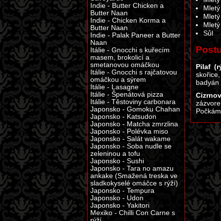
Indie - Butter Chicken a
Mletý
Butter Naan
Mletý
Indie - Chicken Korma a
Mletý
Butter Naan
Sůl
Indie - Palak Paneer a Butter
Naan
Post
Itálie - Gnocchi s kuřecím
masem, brokolicí a
smetanovou omáčkou
Pilaf (r
Itálie - Gnocchi s rajčatovou
skořice
omáčkou a sýrem
badyán 
Itálie - Lasagne
Itálie - Špenátová pizza
Cizrnov
Itálie - Těstoviny carbonara
zázvore
Japonsko - Gomoku Chahan
Počkáme
Japonsko - Katsudon
Japonsko - Matcha zmrzlina
Japonsko - Polévka miso
Japonsko - Salát wakame
Japonsko - Soba nudle se
zeleninou a tofu
Japonsko - Sushi
Japonsko - Tara no amazu
ankake (Smažená treska ve
sladkokyselé omáčce s rýží)
Japonsko - Tempura
Japonsko - Udon
Japonsko - Yakitori
Mexiko - Chilli Con Carne s
rýží