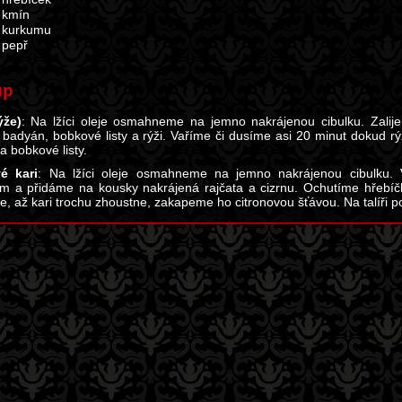
 kmín
 kurkumu
 pepř
up
ýže)
: Na lžíci oleje osmahneme na jemno nakrájenou cibulku. Zalij
, badyán, bobkové listy a rýži. Vaříme či dusíme asi 20 minut dokud 
a bobkové listy.
é kari
: Na lžíci oleje osmahneme na jemno nakrájenou cibulku.
m a přidáme na kousky nakrájená rajčata a cizrnu. Ochutíme hřebí
, až kari trochu zhoustne, zakapeme ho citronovou šťávou. Na talíři 