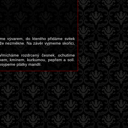
eme vývarem, do kterého přidáme svitek
rýže nezměkne. Na závěr vyjmeme skořici,
 Vmícháme rozdrcený česnek, ochutíme
čkem, kmínem, kurkumou, pepřem a solí.
posypeme plátky mandlí.