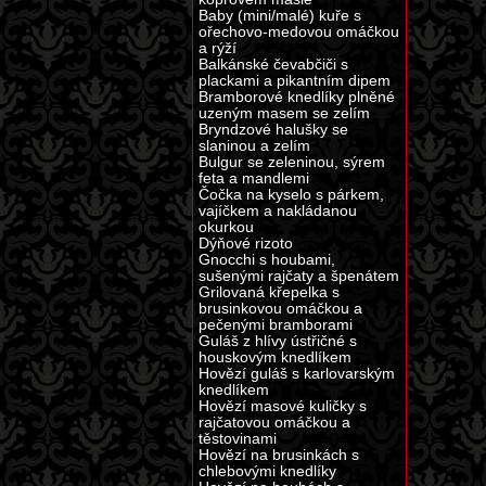
Baby (mini/malé) kuře s
ořechovo-medovou omáčkou
a rýží
Balkánské čevabčiči s
plackami a pikantním dipem
Bramborové knedlíky plněné
uzeným masem se zelím
Bryndzové halušky se
slaninou a zelím
Bulgur se zeleninou, sýrem
feta a mandlemi
Čočka na kyselo s párkem,
vajíčkem a nakládanou
okurkou
Dýňové rizoto
Gnocchi s houbami,
sušenými rajčaty a špenátem
Grilovaná křepelka s
brusinkovou omáčkou a
pečenými bramborami
Guláš z hlívy ústřičné s
houskovým knedlíkem
Hovězí guláš s karlovarským
knedlíkem
Hovězí masové kuličky s
rajčatovou omáčkou a
těstovinami
Hovězí na brusinkách s
chlebovými knedlíky