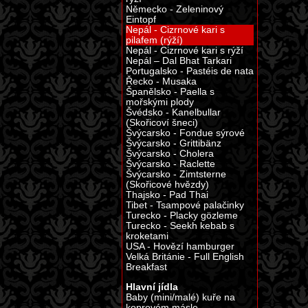
Německo - Zeleninový
Eintopf
Nepál - Cizrnové kari s
pilafem (rýží)
Nepál - Cizrnové kari s rýží
Nepál – Dal Bhat Tarkari
Portugalsko - Pastéis de nata
Řecko - Musaka
Španělsko - Paella s
mořskými plody
Švédsko - Kanelbullar
(Skořicoví šneci)
Švýcarsko - Fondue sýrové
Švýcarsko - Grittibänz
Švýcarsko - Cholera
Švýcarsko - Raclette
Švýcarsko - Zimtsterne
(Skořicové hvězdy)
Thajsko - Pad Thai
Tibet - Tsampové palačinky
Turecko - Placky gözleme
Turecko - Seekh kebab s
kroketami
USA - Hovězí hamburger
Velká Británie - Full English
Breakfast
Hlavní jídla
Baby (mini/malé) kuře na
koprovém másle