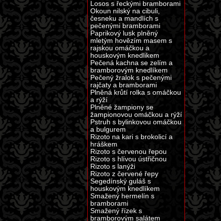
Losos s řeckými bramborami
Okoun nilský na cibuli,
česneku a mandlích s
pečenými bramborami
Paprikový lusk plněný
mletým hovězím masem s
rajskou omáčkou a
houskovým knedlikem
Pečená kachna se zelím a
bramborovým knedlíkem
Pečený žralok s pečenými
rajčaty a bramborami
Plněná krůtí rolka s omáčkou
a rýží
Plněné žampiony se
žampionovou omáčkou a rýží
Pstruh s bylinkovou omáčkou
a bulgurem
Rizoto na kari s brokolicí a
hráškem
Rizoto s červenou řepou
Rizoto s hlívou ústřičnou
Rizoto s lanýži
Rizoto z červené řepy
Segedínský guláš s
houskovým knedlíkem
Smažený hermelín s
bramborami
Smažený řízek s
bramborovým salátem