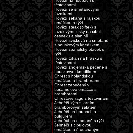
Hovězí na houbách s
těstovinami
Hovězí se smetanovými
fazolkami
Hovězí sekaná s rajskou
omáčkou a rýží
Hovězí steak (biftek) s
fazolovými lusky na cibuli,
česneku a slanině
Hovězí svíčková na smetaně
s houskovým knedlíkem
Hovězí španělský ptáček s
rýží
Hovězí tokáň na hrášku s
těstovinami
Hovězí znojemská pečeně s
houskovým knedlíkem
Chřest s holandskou
omáčkou a bramborami
Chřest zapečený v
bešamelové omáčce s
bramborami
Chřestové ragú s těstovinami
Jehněčí kýta s jarním
bramborovým salátem
Jehněčí na houbách s
bulgurem
Jehněčí na smetaně s rýží
Jehněčí s cibulovou
omáčkou a šťouchanými