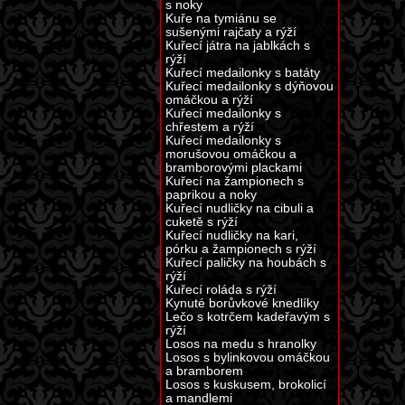
s noky
Kuře na tymiánu se
sušenými rajčaty a rýží
Kuřecí játra na jablkách s
rýží
Kuřecí medailonky s batáty
Kuřecí medailonky s dýňovou
omáčkou a rýží
Kuřecí medailonky s
chřestem a rýží
Kuřecí medailonky s
morušovou omáčkou a
bramborovými plackami
Kuřecí na žampionech s
paprikou a noky
Kuřecí nudličky na cibuli a
cuketě s rýží
Kuřecí nudličky na kari,
pórku a žampionech s rýží
Kuřecí paličky na houbách s
rýží
Kuřecí roláda s rýží
Kynuté borůvkové knedlíky
Lečo s kotrčem kadeřavým s
rýží
Losos na medu s hranolky
Losos s bylinkovou omáčkou
a bramborem
Losos s kuskusem, brokolicí
a mandlemi