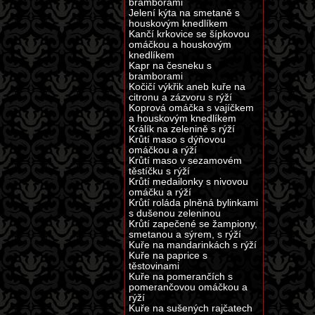
bramborami
Jelení kýta na smetaně s
houskovým knedlíkem
Kančí krkovice se šípkovou
omáčkou a houskovým
knedlíkem
Kapr na česneku s
bramborami
Kočičí výkřik aneb kuře na
citronu a zázvoru s rýží
Koprová omáčka s vajíčkem
a houskovým knedlíkem
Králík na zelenině s rýží
Krůtí maso s dýňovou
omáčkou a rýží
Krůtí maso v sezamovém
těstíčku s rýží
Krůtí medailonky s nivovou
omáčku a rýží
Krůtí roláda plněná bylinkami
s dušenou zeleninou
Krůtí zapečené se žampiony,
smetanou a sýrem, s rýží
Kuře na mandarinkách s rýží
Kuře na paprice s
těstovinami
Kuře na pomerančích s
pomerančovou omáčkou a
rýží
Kuře na sušených rajčatech