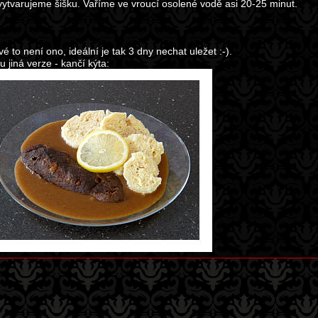
 vytvarujeme šišku. Vaříme ve vroucí osolené vodě asi 20-25 minut.
vé to není ono, ideální je tak 3 dny nechat uležet :-).
u jiná verze - kančí kýta: