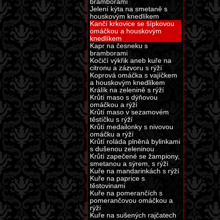
bramborami
Jelení kýta na smetaně s
houskovým knedlíkem
Kančí krkovice se šípkovou
omáčkou a houskovým
knedlíkem
Kapr na česneku s
bramborami
Kočičí výkřik aneb kuře na
citronu a zázvoru s rýží
Koprová omáčka s vajíčkem
a houskovým knedlíkem
Králík na zelenině s rýží
Krůtí maso s dýňovou
omáčkou a rýží
Krůtí maso v sezamovém
těstíčku s rýží
Krůtí medailonky s nivovou
omáčku a rýží
Krůtí roláda plněná bylinkami
s dušenou zeleninou
Krůtí zapečené se žampiony,
smetanou a sýrem, s rýží
Kuře na mandarinkách s rýží
Kuře na paprice s
těstovinami
Kuře na pomerančích s
pomerančovou omáčkou a
rýží
Kuře na sušených rajčatech