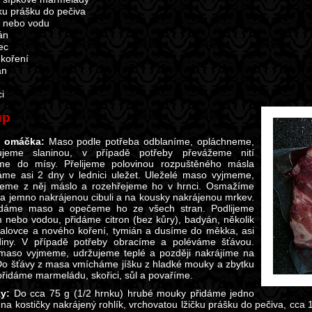
čku prášku do pečiva
 nebo vodu
án
ec
koření
án
i
up
 omáčka:
Maso podle potřeba odblaníme, opláchneme,
kujeme slaninou, v případě potřeby převážeme nití
íme do mísy. Přelijeme polovinou rozpuštěného másla
me asi 2 dny v lednici uležet. Uleželé maso vyjmeme,
beme z něj máslo a rozehřejeme ho v hrnci. Osmažíme
a jemno nakrájenou cibuli a na kousky nakrájenou mrkev.
idáme maso a opečeme ho ze všech stran. Podlijeme
 nebo vodou, přidáme citron (bez kůry), badyán, několik
 jalovce a nového koření, tymián a dusíme do měkka, asi
diny. V případě potřeby obracíme a poléváme šťávou.
aso vyjmeme, udržujeme teplé a později nakrájíme na
 Do šťávy z masa vmícháme jíšku z hladké mouky a zbytku
přidáme marmeládu, skořici, sůl a povaříme.
y:
Do cca 75 g (1/2 hrnku) hrubé mouky přidáme jedno
, na kostičky nakrájený rohlík, vrchovatou lžičku prášku do pečiva, cca