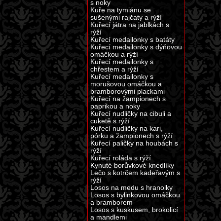
s noky
Kuře na tymiánu se
sušenými rajčaty a rýží
Kuřecí játra na jablkách s
rýží
Kuřecí medailonky s batáty
Kuřecí medailonky s dýňovou
omáčkou a rýží
Kuřecí medailonky s
chřestem a rýží
Kuřecí medailonky s
morušovou omáčkou a
bramborovými plackami
Kuřecí na žampionech s
paprikou a noky
Kuřecí nudličky na cibuli a
cuketě s rýží
Kuřecí nudličky na kari,
pórku a žampionech s rýží
Kuřecí paličky na houbách s
rýží
Kuřecí roláda s rýží
Kynuté borůvkové knedlíky
Lečo s kotrčem kadeřavým s
rýží
Losos na medu s hranolky
Losos s bylinkovou omáčkou
a bramborem
Losos s kuskusem, brokolicí
a mandlemi