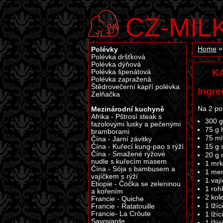
CZ-MIL
Polévky
Home
Polévka dršťková
Polévka dýňová
K
Polévka špenátová
Polévka zapražená
Štědrovečerní kapří polévka
Ingre
Zelňačka
Na 2 po
Mezinárodní kuchyně
Afrika - Pštrosí steak s
300 g
fazolovými lusky a pečenými
75 g 
bramborami
75 ml
Čína - Jarní závitky
Čína - Kuřecí kung-pao s rýží
15 g 
Čína - Smažené rýžové
20 g 
nudle s kuřecím masem
1 mr
Čína - Sója s bambusem a
1 men
vajíčkem s rýží
1 vaj
Etiopie - Čočka se zeleninou
1 rohl
a kořením
2 kol
Francie - Quiche
1 lžíc
Francie - Ratatouille
Francie- La Crôute
1 lží
Savoyarde
1 lží