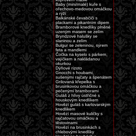
Baby (mini/malé) kuře s
ořechovo-medovou omáčkou
a rýží
Balkánské čevabčiči s
plackami a pikantním dipem
Bramborové knedlíky plněné
uzeným masem se zelím
Bryndzové halušky se
slaninou a zelím
Bulgur se zeleninou, sýrem
feta a mandlemi
Čočka na kyselo s párkem,
vajíčkem a nakládanou
okurkou
Dýňové rizoto
Gnocchi s houbami,
sušenými rajčaty a špenátem
Grilovaná křepelka s
brusinkovou omáčkou a
pečenými bramborami
Guláš z hlívy ústřičné s
houskovým knedlíkem
Hovězí guláš s karlovarským
knedlíkem
Hovězí masové kuličky s
rajčatovou omáčkou a
těstovinami
Hovězí na brusinkách s
chlebovými knedlíky