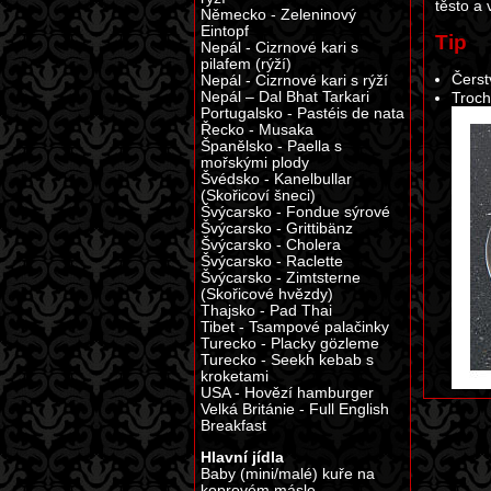
těsto a
Německo - Zeleninový
Eintopf
Tip
Nepál - Cizrnové kari s
pilafem (rýží)
Čerst
Nepál - Cizrnové kari s rýží
Nepál – Dal Bhat Tarkari
Troch
Portugalsko - Pastéis de nata
Řecko - Musaka
Španělsko - Paella s
mořskými plody
Švédsko - Kanelbullar
(Skořicoví šneci)
Švýcarsko - Fondue sýrové
Švýcarsko - Grittibänz
Švýcarsko - Cholera
Švýcarsko - Raclette
Švýcarsko - Zimtsterne
(Skořicové hvězdy)
Thajsko - Pad Thai
Tibet - Tsampové palačinky
Turecko - Placky gözleme
Turecko - Seekh kebab s
kroketami
USA - Hovězí hamburger
Velká Británie - Full English
Breakfast
Hlavní jídla
Baby (mini/malé) kuře na
koprovém másle