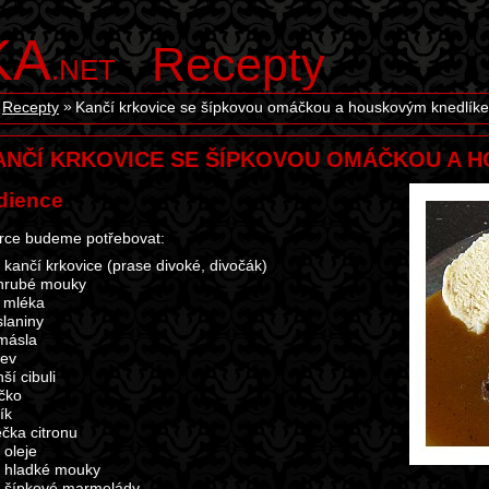
KA
Recepty
.NET
Recepty
Kančí krkovice se šípkovou omáčkou a houskovým knedlík
ANČÍ KRKOVICE SE ŠÍPKOVOU OMÁČKOU A 
dience
rce budeme potřebovat:
 kančí krkovice (prase divoké, divočák)
hrubé mouky
 mléka
slaniny
másla
kev
ší cibuli
íčko
ík
ečka citronu
i oleje
ci hladké mouky
ci šípkové marmelády