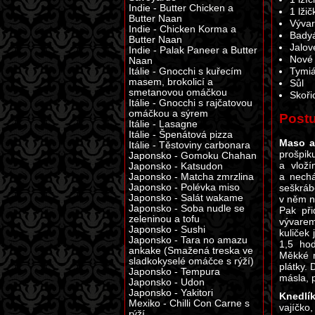
Indie - Butter Chicken a
1 lži
Butter Naan
Vývar
Indie - Chicken Korma a
Bady
Butter Naan
Jalov
Indie - Palak Paneer a Butter
Nové 
Naan
Itálie - Gnocchi s kuřecím
Tymi
masem, brokolicí a
Sůl
smetanovou omáčkou
Skořic
Itálie - Gnocchi s rajčatovou
omáčkou a sýrem
Post
Itálie - Lasagne
Itálie - Špenátová pizza
Maso a
Itálie - Těstoviny carbonara
prošpi
Japonsko - Gomoku Chahan
a vlož
Japonsko - Katsudon
a nechá
Japonsko - Matcha zmrzlina
Japonsko - Polévka miso
seškrá
Japonsko - Salát wakame
v něm n
Japonsko - Soba nudle se
Pak př
zeleninou a tofu
vývarem
Japonsko - Sushi
kuliček
Japonsko - Tara no amazu
1,5 ho
ankake (Smažená treska ve
Měkké m
sladkokyselé omáčce s rýží)
plátky.
Japonsko - Tempura
másla, 
Japonsko - Udon
Japonsko - Yakitori
Knedlík
Mexiko - Chilli Con Carne s
vajíčko
rýží