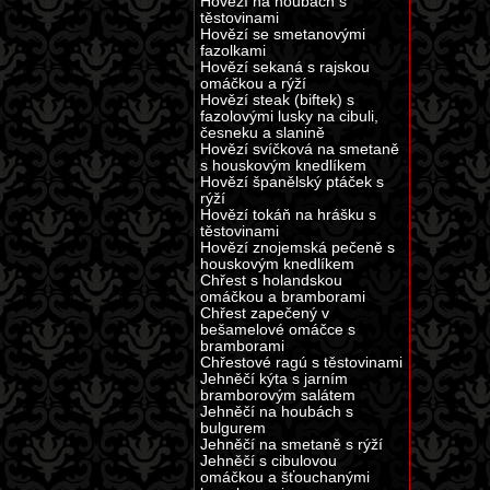
Hovězí na houbách s
těstovinami
Hovězí se smetanovými
fazolkami
Hovězí sekaná s rajskou
omáčkou a rýží
Hovězí steak (biftek) s
fazolovými lusky na cibuli,
česneku a slanině
Hovězí svíčková na smetaně
s houskovým knedlíkem
Hovězí španělský ptáček s
rýží
Hovězí tokáň na hrášku s
těstovinami
Hovězí znojemská pečeně s
houskovým knedlíkem
Chřest s holandskou
omáčkou a bramborami
Chřest zapečený v
bešamelové omáčce s
bramborami
Chřestové ragú s těstovinami
Jehněčí kýta s jarním
bramborovým salátem
Jehněčí na houbách s
bulgurem
Jehněčí na smetaně s rýží
Jehněčí s cibulovou
omáčkou a šťouchanými