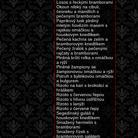
Losos s řeckými bramborami
Okoun nilský na cibuli,
česneku a mandlích s
pečenými bramborami
Paprikový lusk plněný
mletým hovězím masem s
rajskou omáčkou a
houskovým knedlikem
Pečená kachna se zelím a
bramborovým knedlíkem
Pečený žralok s pečenými
rajčaty a bramborami
Plněná krůtí rolka s omáčkou
a rýží
Plněné žampiony se
žampionovou omáčkou a rýží
Pstruh s bylinkovou omáčkou
a bulgurem
Rizoto na kari s brokolicí a
hráškem
Rizoto s červenou řepou
Rizoto s hlívou ústřičnou
Rizoto s lanýži
Rizoto z červené řepy
Segedínský guláš s
houskovým knedlíkem
Smažený hermelín s
bramborami
Smažený řízek s
bramborovým salátem