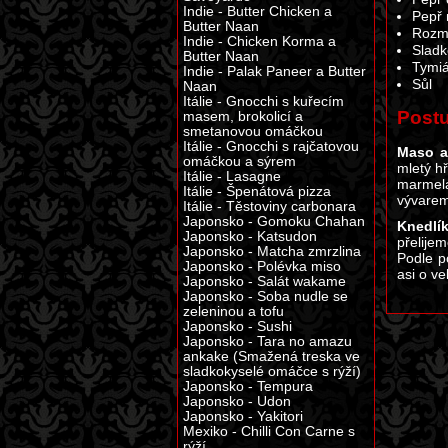
Indie - Butter Chicken a
Pepř 
Butter Naan
Rozm
Indie - Chicken Korma a
Sladk
Butter Naan
Tymi
Indie - Palak Paneer a Butter
Sůl
Naan
Itálie - Gnocchi s kuřecím
Post
masem, brokolicí a
smetanovou omáčkou
Itálie - Gnocchi s rajčatovou
Maso a
omáčkou a sýrem
mletý h
Itálie - Lasagne
marmel
Itálie - Špenátová pizza
vývarem
Itálie - Těstoviny carbonara
Japonsko - Gomoku Chahan
Knedlík
Japonsko - Katsudon
přelije
Japonsko - Matcha zmrzlina
Podle p
Japonsko - Polévka miso
asi o ve
Japonsko - Salát wakame
Japonsko - Soba nudle se
zeleninou a tofu
Japonsko - Sushi
Japonsko - Tara no amazu
ankake (Smažená treska ve
sladkokyselé omáčce s rýží)
Japonsko - Tempura
Japonsko - Udon
Japonsko - Yakitori
Mexiko - Chilli Con Carne s
rýží