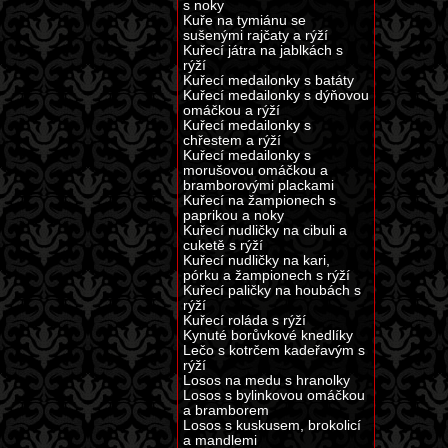
s noky
Kuře na tymiánu se
sušenými rajčaty a rýží
Kuřecí játra na jablkách s
rýží
Kuřecí medailonky s batáty
Kuřecí medailonky s dýňovou
omáčkou a rýží
Kuřecí medailonky s
chřestem a rýží
Kuřecí medailonky s
morušovou omáčkou a
bramborovými plackami
Kuřecí na žampionech s
paprikou a noky
Kuřecí nudličky na cibuli a
cuketě s rýží
Kuřecí nudličky na kari,
pórku a žampionech s rýží
Kuřecí paličky na houbách s
rýží
Kuřecí roláda s rýží
Kynuté borůvkové knedlíky
Lečo s kotrčem kadeřavým s
rýží
Losos na medu s hranolky
Losos s bylinkovou omáčkou
a bramborem
Losos s kuskusem, brokolicí
a mandlemi