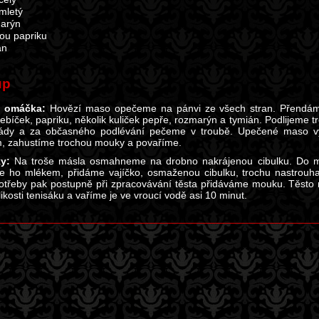
mletý
arýn
ou papriku
án
up
 omáčka:
Hovězí maso opečeme na pánvi ze všech stran. Přendáme
řebíček, papriku, několik kuliček pepře, rozmarýn a tymián. Podlijeme t
ády a za občasného podlévání pečeme v troubě. Upečené maso vy
, zahustíme trochou mouky a povaříme.
y:
Na troše másla osmahneme na drobno nakrájenou cibulku. Do mí
me ho mlékem, přidáme vajíčko, osmaženou cibulku, trochu nastrouh
otřeby pak postupně při zpracovávání těsta přidáváme mouku. Těsto r
likosti tenisáku a vaříme je ve vroucí vodě asi 10 minut.