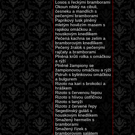
Losos s řeckými bramborami
Okoun nilský na cibuli,
česneku a mandlích s
pečenými bramborami
Paprikový lusk plněný
mletým hovězím masem s
rajskou omáčkou a
houskovým knedlikem
Pečená kachna se zelím a
bramborovým knedlíkem
Pečený žralok s pečenými
rajčaty a bramborami
Plněná krůtí rolka s omáčkou
a rýží
Plněné žampiony se
žampionovou omáčkou a rýží
Pstruh s bylinkovou omáčkou
a bulgurem
Rizoto na kari s brokolicí a
hráškem
Rizoto s červenou řepou
Rizoto s hlívou ústřičnou
Rizoto s lanýži
Rizoto z červené řepy
Segedínský guláš s
houskovým knedlíkem
Smažený hermelín s
bramborami
Smažený řízek s
bramborovým salátem