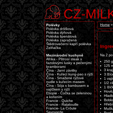
CZ-MIL
Polévky
Home
Polévka dršťková
Polévka dýňová
Polévka špenátová
Polévka zapražená
Štědrovečerní kapří polévka
Ingre
Zelňačka
Na 2 po
Mezinárodní kuchyně
Afrika - Pštrosí steak s
250 g
fazolovými lusky a pečenými
125 m
bramborami
3 kra
Čína - Jarní závitky
Čína - Kuřecí kung-pao s rýží
3 lží
Čína - Smažené rýžové
1 vaj
nudle s kuřecím masem
1/2 c
Čína - Sója s bambusem a
1 lži
vajíčkem s rýží
Hověz
Etiopie - Čočka se zeleninou
Hlad
a kořením
Bobko
Francie - Quiche
Hřebí
Francie - Ratatouille
Francie- La Crôute
Mušká
Savoyarde
Pepř 