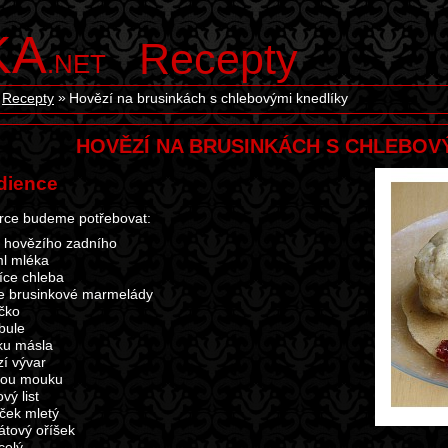
KA
Recepty
.NET
Recepty
Hovězí na brusinkách s chlebovými knedlíky
HOVĚZÍ NA BRUSINKÁCH S CHLEBOV
dience
rce budeme potřebovat:
 hovězího zadního
l mléka
jíce chleba
ce brusinkové marmelády
íčko
ibule
čku másla
í vývar
kou mouku
vý list
ček mletý
tový oříšek
celý