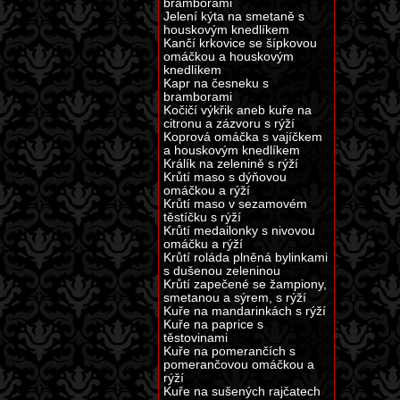
bramborami
Jelení kýta na smetaně s
houskovým knedlíkem
Kančí krkovice se šípkovou
omáčkou a houskovým
knedlíkem
Kapr na česneku s
bramborami
Kočičí výkřik aneb kuře na
citronu a zázvoru s rýží
Koprová omáčka s vajíčkem
a houskovým knedlíkem
Králík na zelenině s rýží
Krůtí maso s dýňovou
omáčkou a rýží
Krůtí maso v sezamovém
těstíčku s rýží
Krůtí medailonky s nivovou
omáčku a rýží
Krůtí roláda plněná bylinkami
s dušenou zeleninou
Krůtí zapečené se žampiony,
smetanou a sýrem, s rýží
Kuře na mandarinkách s rýží
Kuře na paprice s
těstovinami
Kuře na pomerančích s
pomerančovou omáčkou a
rýží
Kuře na sušených rajčatech