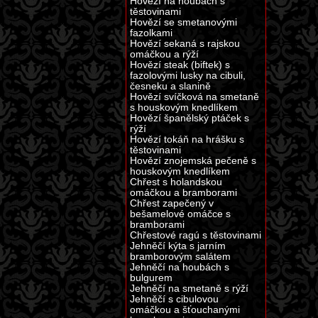
Hovězí na houbách s
těstovinami
Hovězí se smetanovými
fazolkami
Hovězí sekaná s rajskou
omáčkou a rýží
Hovězí steak (biftek) s
fazolovými lusky na cibuli,
česneku a slanině
Hovězí svíčková na smetaně
s houskovým knedlíkem
Hovězí španělský ptáček s
rýží
Hovězí tokáň na hrášku s
těstovinami
Hovězí znojemská pečeně s
houskovým knedlíkem
Chřest s holandskou
omáčkou a bramborami
Chřest zapečený v
bešamelové omáčce s
bramborami
Chřestové ragú s těstovinami
Jehněčí kýta s jarním
bramborovým salátem
Jehněčí na houbách s
bulgurem
Jehněčí na smetaně s rýží
Jehněčí s cibulovou
omáčkou a šťouchanými