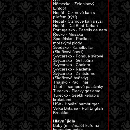
Německo - Zeleninový
Eintopf
Nepál - Cizrnové kari s
pilafem (rýží)
Nepál - Cizrnové kari s rýží
Nepál – Dal Bhat Tarkari
Portugalsko - Pastéis de nata
Řecko - Musaka
Španělsko - Paella s
mořskými plody
Švédsko - Kanelbullar
(Skořicoví šneci)
Švýcarsko - Fondue sýrové
Švýcarsko - Grittibänz
Švýcarsko - Cholera
Švýcarsko - Raclette
Švýcarsko - Zimtsterne
(Skořicové hvězdy)
Thajsko - Pad Thai
Tibet - Tsampové palačinky
Turecko - Placky gözleme
Turecko - Seekh kebab s
kroketami
USA - Hovězí hamburger
Velká Británie - Full English
Breakfast
Hlavní jídla
Baby (mini/malé) kuře na
koprovém másle