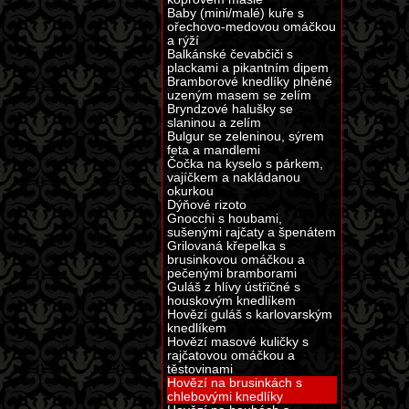
Baby (mini/malé) kuře s
ořechovo-medovou omáčkou
a rýží
Balkánské čevabčiči s
plackami a pikantním dipem
Bramborové knedlíky plněné
uzeným masem se zelím
Bryndzové halušky se
slaninou a zelím
Bulgur se zeleninou, sýrem
feta a mandlemi
Čočka na kyselo s párkem,
vajíčkem a nakládanou
okurkou
Dýňové rizoto
Gnocchi s houbami,
sušenými rajčaty a špenátem
Grilovaná křepelka s
brusinkovou omáčkou a
pečenými bramborami
Guláš z hlívy ústřičné s
houskovým knedlíkem
Hovězí guláš s karlovarským
knedlíkem
Hovězí masové kuličky s
rajčatovou omáčkou a
těstovinami
Hovězí na brusinkách s
chlebovými knedlíky