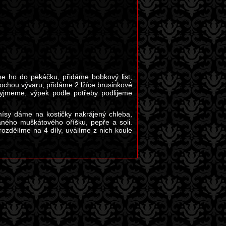
 ho do pekáčku, přidáme bobkový list,
rochou vývaru, přidáme 2 lžíce brusinkové
jmeme, výpek podle potřeby podlijeme
sy dáme na kostičky nakrájený chleba,
aného muškátového oříšku, pepře a soli.
ozdělíme na 4 díly, uválíme z nich koule