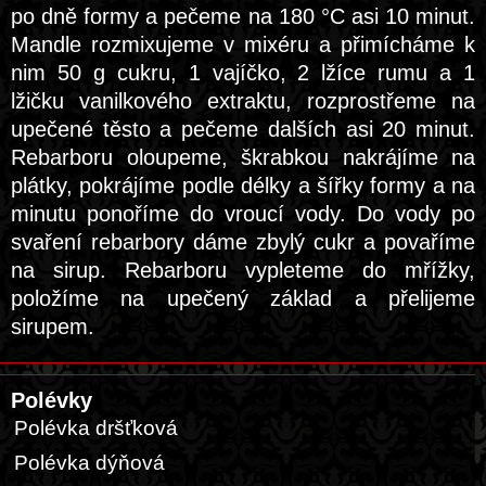
po dně formy a pečeme na 180 °C asi 10 minut.
Mandle rozmixujeme v mixéru a přimícháme k
nim 50 g cukru, 1 vajíčko, 2 lžíce rumu a 1
lžičku vanilkového extraktu, rozprostřeme na
upečené těsto a pečeme dalších asi 20 minut.
Rebarboru oloupeme, škrabkou nakrájíme na
plátky, pokrájíme podle délky a šířky formy a na
minutu ponoříme do vroucí vody. Do vody po
svaření rebarbory dáme zbylý cukr a povaříme
na sirup. Rebarboru vypleteme do mřížky,
položíme na upečený základ a přelijeme
sirupem.
Polévky
Polévka dršťková
Polévka dýňová