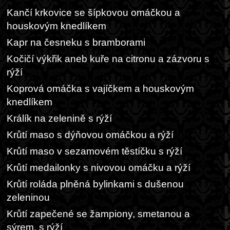
Kančí krkovice se šípkovou omáčkou a
houskovým knedlíkem
Kapr na česneku s bramborami
Kočičí výkřik aneb kuře na citronu a zázvoru s
rýží
Koprová omáčka s vajíčkem a houskovým
knedlíkem
Králík na zelenině s rýží
Krůtí maso s dýňovou omáčkou a rýží
Krůtí maso v sezamovém těstíčku s rýží
Krůtí medailonky s nivovou omáčku a rýží
Krůtí roláda plněná bylinkami s dušenou
zeleninou
Krůtí zapečené se žampiony, smetanou a
sýrem, s rýží