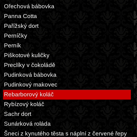
Ořechová bábovka
Panna Cotta
Pařížský dort
Perníčky
Perník
Piškotové kuličky
Preclíky v čokoládě
Pudinková bábovka
Pudinkový makovec
Rebarborový koláč
Rybízový koláč
Sachr dort
Sunárková roláda
Šneci z kynutého těsta s náplní z červené řepy