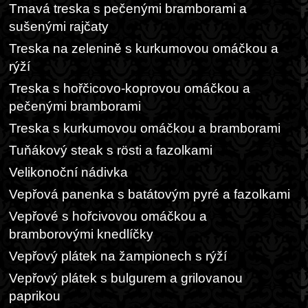
Tmavá treska s pečenými bramborami a
sušenými rajčaty
Treska na zelenině s kurkumovou omáčkou a
rýží
Treska s hořčicovo-koprovou omáčkou a
pečenými bramborami
Treska s kurkumovou omáčkou a bramborami
Tuňákový steak s rösti a fazolkami
Velikonoční nádivka
Vepřová panenka s batátovým pyré a fazolkami
Vepřové s hořcivovou omáčkou a
bramborovými knedlíčky
Vepřový plátek na žampionech s rýží
Vepřový plátek s bulgurem a grilovanou
paprikou