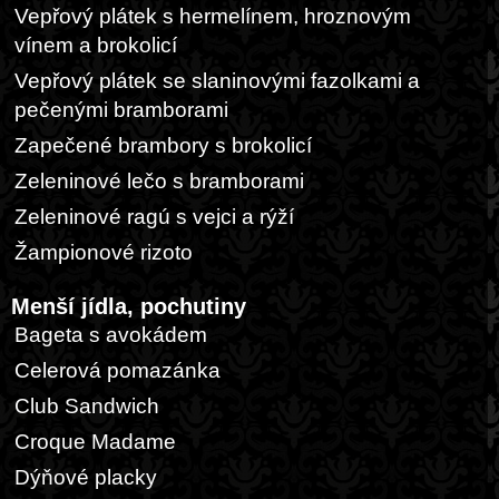
Vepřový plátek s hermelínem, hroznovým
vínem a brokolicí
Vepřový plátek se slaninovými fazolkami a
pečenými bramborami
Zapečené brambory s brokolicí
Zeleninové lečo s bramborami
Zeleninové ragú s vejci a rýží
Žampionové rizoto
Menší jídla, pochutiny
Bageta s avokádem
Celerová pomazánka
Club Sandwich
Croque Madame
Dýňové placky