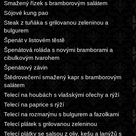
Smažený řízek s bramborovým salátem
Sójové kung pao
Steak z tuňáka s grilovanou zeleninou a
bulgurem
Špenát v listovém těstě
Špenátová roláda s novými bramborami a
cibulkovým tvarohem
Špenátový závin
Štědrovečerní smažený kapr s bramborovým
salátem
Telecí na houbách s vlašskými ořechy a rýží
Telecí na paprice s rýží
Telecí na rozmarýnu s bulgurem a fazolkami
Telecí plátek s grilovanou zeleninou
Telecí plátky se salsou z oliv, kešu a lanýžů s