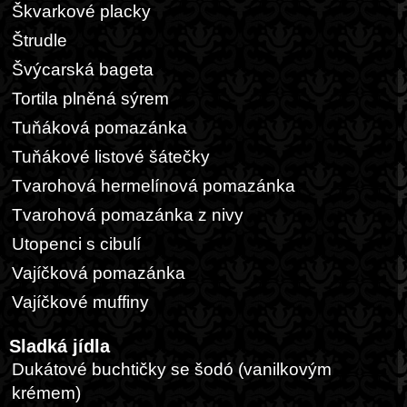
Škvarkové placky
Štrudle
Švýcarská bageta
Tortila plněná sýrem
Tuňáková pomazánka
Tuňákové listové šátečky
Tvarohová hermelínová pomazánka
Tvarohová pomazánka z nivy
Utopenci s cibulí
Vajíčková pomazánka
Vajíčkové muffiny
Sladká jídla
Dukátové buchtičky se šodó (vanilkovým
krémem)