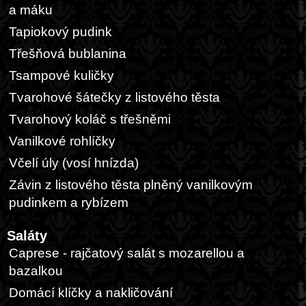
a máku
Tapiokový pudink
Třešňová bublanina
Tsampové kuličky
Tvarohové šátečky z listového těsta
Tvarohový koláč s třešněmi
Vanilkové rohlíčky
Včelí úly (vosí hnízda)
Závin z listového těsta plněný vanilkovým
pudinkem a rybízem
Saláty
Caprese - rajčatový salát s mozarellou a
bazalkou
Domácí klíčky a nakličování