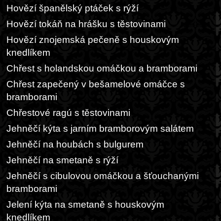
Hovězí španělský ptáček s rýží
Hovězí tokáň na hrášku s těstovinami
Hovězí znojemská pečeně s houskovým
knedlíkem
Chřest s holandskou omáčkou a bramborami
Chřest zapečený v bešamelové omáčce s
bramborami
Chřestové ragú s těstovinami
Jehněčí kýta s jarním bramborovým salátem
Jehněčí na houbách s bulgurem
Jehněčí na smetaně s rýží
Jehněčí s cibulovou omáčkou a šťouchanými
bramborami
Jelení kýta na smetaně s houskovým
knedlíkem