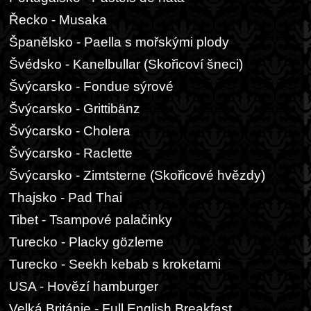
Řecko - Musaka
Španělsko - Paella s mořskými plody
Švédsko - Kanelbullar (Skořicoví šneci)
Švýcarsko - Fondue sýrové
Švýcarsko - Grittibänz
Švýcarsko - Cholera
Švýcarsko - Raclette
Švýcarsko - Zimtsterne (Skořicové hvězdy)
Thajsko - Pad Thai
Tibet - Tsampové palačinky
Turecko - Placky gözleme
Turecko - Seekh kebab s kroketami
USA - Hovězí hamburger
Velká Británie - Full English Breakfast