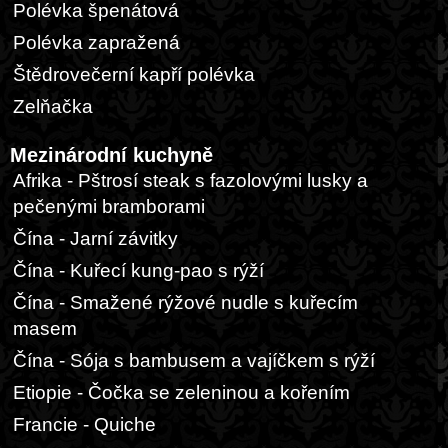
Polévka špenátová
Polévka zapražená
Štědrovečerní kapří polévka
Zelňačka
Mezinárodní kuchyně
Afrika - Pštrosí steak s fazolovými lusky a
pečenými bramborami
Čína - Jarní závitky
Čína - Kuřecí kung-pao s rýží
Čína - Smažené rýžové nudle s kuřecím
masem
Čína - Sója s bambusem a vajíčkem s rýží
Etiopie - Čočka se zeleninou a kořením
Francie - Quiche