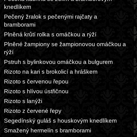
knedlíkem
Pečený žralok s pečenými rajčaty a
bramborami
Plněná krůtí rolka s omáčkou a rýží
Plněné žampiony se žampionovou omáčkou a
rýží
Pstruh s bylinkovou omáčkou a bulgurem
Rizoto na kari s brokolicí a hráškem
Rizoto s červenou řepou
Rizoto s hlívou ústřičnou
Rizoto s lanýži
Rizoto z červené řepy
Segedínský guláš s houskovým knedlíkem
Smažený hermelín s bramborami