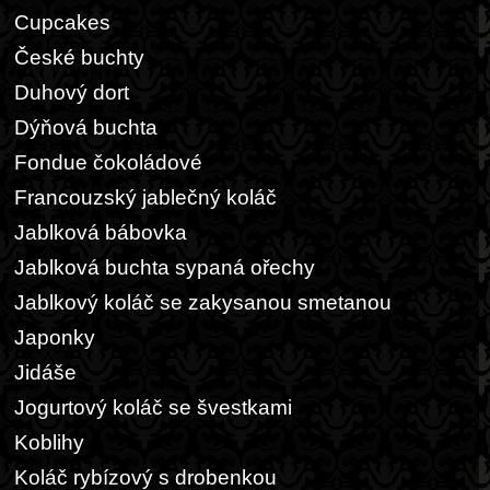
Cupcakes
České buchty
Duhový dort
Dýňová buchta
Fondue čokoládové
Francouzský jablečný koláč
Jablková bábovka
Jablková buchta sypaná ořechy
Jablkový koláč se zakysanou smetanou
Japonky
Jidáše
Jogurtový koláč se švestkami
Koblihy
Koláč rybízový s drobenkou