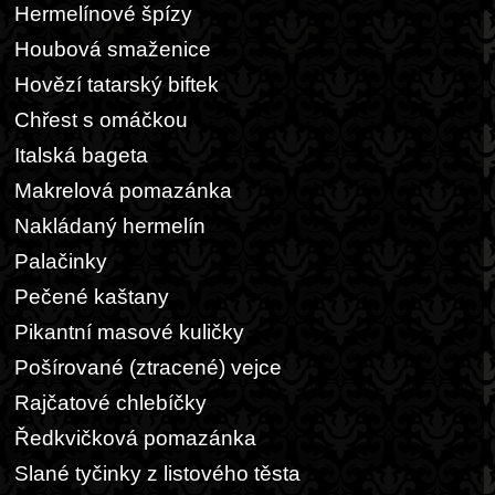
Hermelínové špízy
Houbová smaženice
Hovězí tatarský biftek
Chřest s omáčkou
Italská bageta
Makrelová pomazánka
Nakládaný hermelín
Palačinky
Pečené kaštany
Pikantní masové kuličky
Pošírované (ztracené) vejce
Rajčatové chlebíčky
Ředkvičková pomazánka
Slané tyčinky z listového těsta