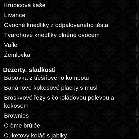
Krupicová kaše
Lívance
Ovocné knedlíky z odpalovaného těsta
Tvarohové knedlíky plněné ovocem
Vafle
Žemlovka
Dezerty, sladkosti
Bábovka z třešňového kompotu
Banánovo-kokosové placky s müsli
Broskvové řezy s čokoládovou polevou a
kokosem
Brownies
Crème brûlée
Cuketový koláč s jablky