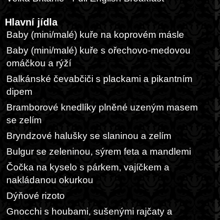
Hlavní jídla
Baby (mini/malé) kuře na koprovém másle
Baby (mini/malé) kuře s ořechovo-medovou
omáčkou a rýží
Balkánské čevabčiči s plackami a pikantním
dipem
Bramborové knedlíky plněné uzeným masem
se zelím
Bryndzové halušky se slaninou a zelím
Bulgur se zeleninou, sýrem feta a mandlemi
Čočka na kyselo s párkem, vajíčkem a
nakládanou okurkou
Dýňové rizoto
Gnocchi s houbami, sušenými rajčaty a