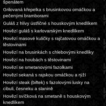
špenátem
Grilovaná křepelka s brusinkovou omáčkou a
pečenými bramborami
Guláš z hlívy ústřičné s houskovým knedlíkem
Hovězí guláš s karlovarským knedlíkem
Hovězí masové kuličky s rajčatovou omáčkou a
těstovinami
Hovězí na brusinkách s chlebovými knedlíky
Hovězí na houbách s těstovinami
Hovězí se smetanovými fazolkami
Hovězí sekaná s rajskou omáčkou a rýží
Hovězí steak (biftek) s fazolovými lusky na
cibuli, česneku a slanině
Hovězí svíčková na smetaně s houskovým
knedlíkem