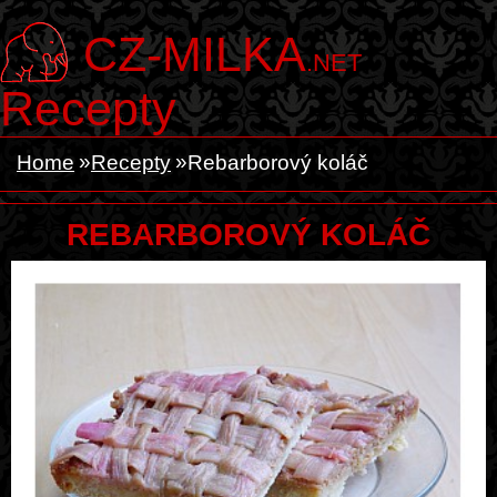
CZ-MILKA
.NET
Recepty
Home
Recepty
Rebarborový koláč
REBARBOROVÝ KOLÁČ