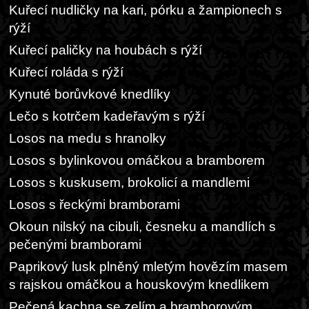
Kuřecí nudličky na kari, pórku a žampionech s
rýží
Kuřecí paličky na houbách s rýží
Kuřecí roláda s rýží
Kynuté borůvkové knedlíky
Lečo s kotrčem kadeřavým s rýží
Losos na medu s hranolky
Losos s bylinkovou omáčkou a bramborem
Losos s kuskusem, brokolicí a mandlemi
Losos s řeckými bramborami
Okoun nilský na cibuli, česneku a mandlích s
pečenými bramborami
Paprikový lusk plněný mletým hovězím masem
s rajskou omáčkou a houskovým knedlikem
Pečená kachna se zelím a bramborovým