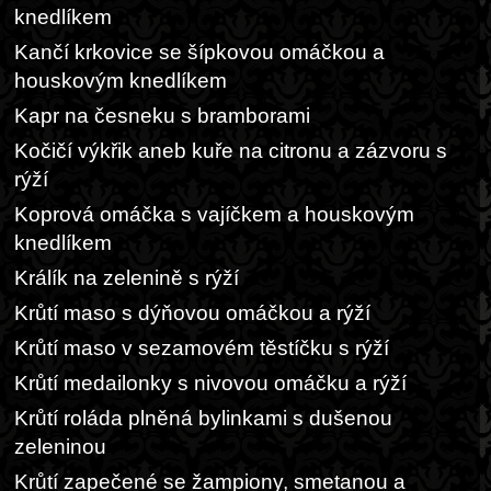
knedlíkem
Kančí krkovice se šípkovou omáčkou a
houskovým knedlíkem
Kapr na česneku s bramborami
Kočičí výkřik aneb kuře na citronu a zázvoru s
rýží
Koprová omáčka s vajíčkem a houskovým
knedlíkem
Králík na zelenině s rýží
Krůtí maso s dýňovou omáčkou a rýží
Krůtí maso v sezamovém těstíčku s rýží
Krůtí medailonky s nivovou omáčku a rýží
Krůtí roláda plněná bylinkami s dušenou
zeleninou
Krůtí zapečené se žampiony, smetanou a