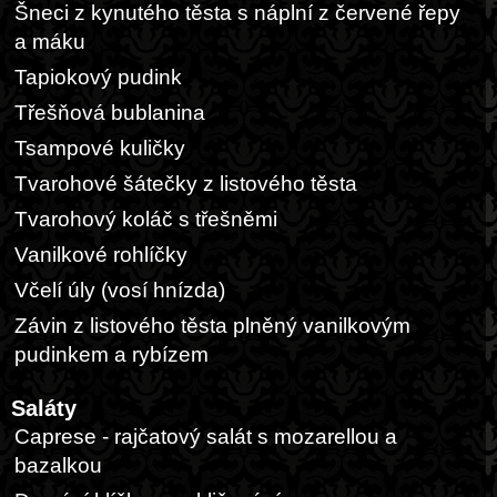
Šneci z kynutého těsta s náplní z červené řepy
a máku
Tapiokový pudink
Třešňová bublanina
Tsampové kuličky
Tvarohové šátečky z listového těsta
Tvarohový koláč s třešněmi
Vanilkové rohlíčky
Včelí úly (vosí hnízda)
Závin z listového těsta plněný vanilkovým
pudinkem a rybízem
Saláty
Caprese - rajčatový salát s mozarellou a
bazalkou