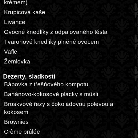
krémem)
Krupicová kaše
Lívance
Ovocné knedlíky z odpalovaného těsta
Tvarohové knedlíky plněné ovocem
Vafle
Žemlovka
Dezerty, sladkosti
Bábovka z třešňového kompotu
Banánovo-kokosové placky s müsli
Broskvové řezy s čokoládovou polevou a
kokosem
Brownies
Crème brûlée