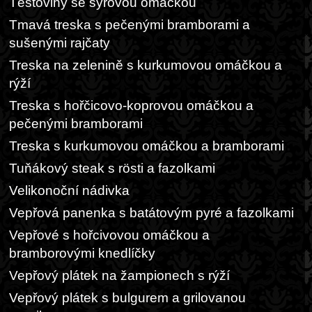
Těstoviny se sýrovou omáčkou
Tmavá treska s pečenými bramborami a
sušenými rajčaty
Treska na zelenině s kurkumovou omáčkou a
rýží
Treska s hořčicovo-koprovou omáčkou a
pečenými bramborami
Treska s kurkumovou omáčkou a bramborami
Tuňákový steak s rösti a fazolkami
Velikonoční nádivka
Vepřová panenka s batátovým pyré a fazolkami
Vepřové s hořcivovou omáčkou a
bramborovými knedlíčky
Vepřový plátek na žampionech s rýží
Vepřový plátek s bulgurem a grilovanou