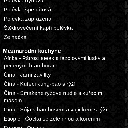
Polévka dýňová
Polévka špenátová
Polévka zapražená
Štědrovečerní kapří polévka
Zelňačka
Mezinárodní kuchyně
Afrika - Pštrosí steak s fazolovými lusky a
pečenými bramborami
Čína - Jarní závitky
Čína - Kuřecí kung-pao s rýží
Čína - Smažené rýžové nudle s kuřecím
masem
Čína - Sója s bambusem a vajíčkem s rýží
Etiopie - Čočka se zeleninou a kořením
Francie - Quiche