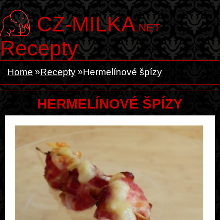
CZ-MILKA
.NET
Recepty
Home
Recepty
Hermelínové špízy
HERMELÍNOVÉ ŠPÍZY