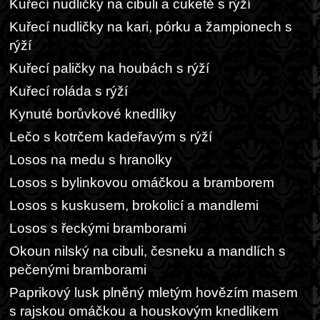
Kuřecí nudličky na cibuli a cuketě s rýží
Kuřecí nudličky na kari, pórku a žampionech s
rýží
Kuřecí paličky na houbách s rýží
Kuřecí roláda s rýží
Kynuté borůvkové knedlíky
Lečo s kotrčem kadeřavým s rýží
Losos na medu s hranolky
Losos s bylinkovou omáčkou a bramborem
Losos s kuskusem, brokolicí a mandlemi
Losos s řeckými bramborami
Okoun nilský na cibuli, česneku a mandlích s
pečenými bramborami
Paprikový lusk plněný mletým hovězím masem
s rajskou omáčkou a houskovým knedlikem