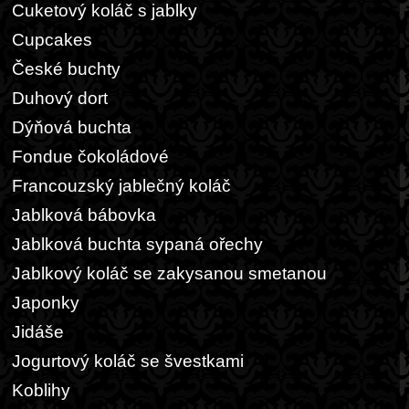
Cuketový koláč s jablky
Cupcakes
České buchty
Duhový dort
Dýňová buchta
Fondue čokoládové
Francouzský jablečný koláč
Jablková bábovka
Jablková buchta sypaná ořechy
Jablkový koláč se zakysanou smetanou
Japonky
Jidáše
Jogurtový koláč se švestkami
Koblihy