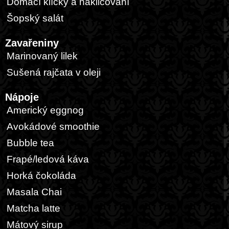
Domácí klíčky a nakličování
Šopský salát
Zavařeniny
Marinovaný lilek
Sušená rajčata v oleji
Nápoje
Americký eggnog
Avokádové smoothie
Bubble tea
Frapé/ledová káva
Horká čokoláda
Masala Chai
Matcha latte
Mátový sirup