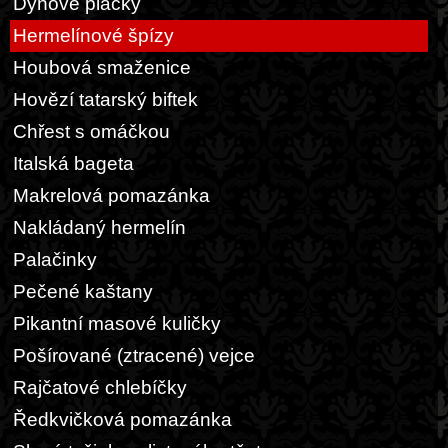
Dýňové placky
Hermelínové špízy
Houbová smaženice
Hovězí tatarský biftek
Chřest s omáčkou
Italská bageta
Makrelová pomazánka
Nakládaný hermelín
Palačinky
Pečené kaštany
Pikantní masové kuličky
Pošírované (ztracené) vejce
Rajčatové chlebíčky
Ředkvičková pomazánka