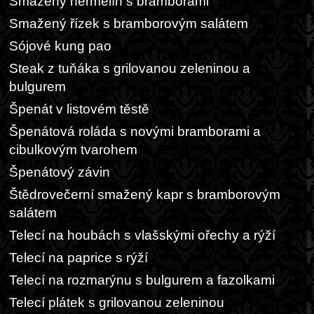
Smažený hermelín s bramborami
Smažený řízek s bramborovým salátem
Sójové kung pao
Steak z tuňáka s grilovanou zeleninou a
bulgurem
Špenát v listovém těstě
Špenátová roláda s novými bramborami a
cibulkovým tvarohem
Špenátový závin
Štědrovečerní smažený kapr s bramborovým
salátem
Telecí na houbách s vlašskými ořechy a rýží
Telecí na paprice s rýží
Telecí na rozmarýnu s bulgurem a fazolkami
Telecí plátek s grilovanou zeleninou