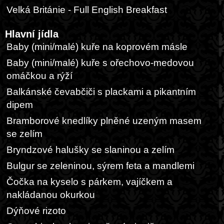
Velká Británie - Full English Breakfast
Hlavní jídla
Baby (mini/malé) kuře na koprovém másle
Baby (mini/malé) kuře s ořechovo-medovou
omáčkou a rýží
Balkánské čevabčiči s plackami a pikantním
dipem
Bramborové knedlíky plněné uzeným masem
se zelím
Bryndzové halušky se slaninou a zelím
Bulgur se zeleninou, sýrem feta a mandlemi
Čočka na kyselo s párkem, vajíčkem a
nakládanou okurkou
Dýňové rizoto