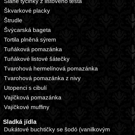
Slané tyčinky z listového těsta
Škvarkové placky
Štrudle
Švýcarská bageta
Tortila plněná sýrem
Tuňáková pomazánka
Tuňákové listové šátečky
Tvarohová hermelínová pomazánka
Tvarohová pomazánka z nivy
Utopenci s cibulí
Vajíčková pomazánka
Vajíčkové muffiny
Sladká jídla
Dukátové buchtičky se šodó (vanilkovým