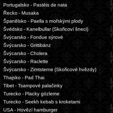
Portugalsko - Pastéis de nata
Řecko - Musaka
Španělsko - Paella s mořskými plody
Švédsko - Kanelbullar (Skořicoví šneci)
Švýcarsko - Fondue sýrové
Švýcarsko - Grittibänz
Švýcarsko - Cholera
Švýcarsko - Raclette
Švýcarsko - Zimtsterne (Skořicové hvězdy)
Thajsko - Pad Thai
Tibet - Tsampové palačinky
Turecko - Placky gözleme
Turecko - Seekh kebab s kroketami
USA - Hovězí hamburger