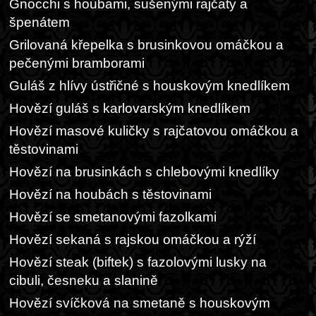
Gnocchi s houbami, sušenými rajčaty a
špenátem
Grilovaná křepelka s brusinkovou omáčkou a
pečenými bramborami
Guláš z hlívy ústřičné s houskovým knedlíkem
Hovězí guláš s karlovarským knedlíkem
Hovězí masové kuličky s rajčatovou omáčkou a
těstovinami
Hovězí na brusinkách s chlebovými knedlíky
Hovězí na houbách s těstovinami
Hovězí se smetanovými fazolkami
Hovězí sekaná s rajskou omáčkou a rýží
Hovězí steak (biftek) s fazolovými lusky na
cibuli, česneku a slanině
Hovězí svíčková na smetaně s houskovým