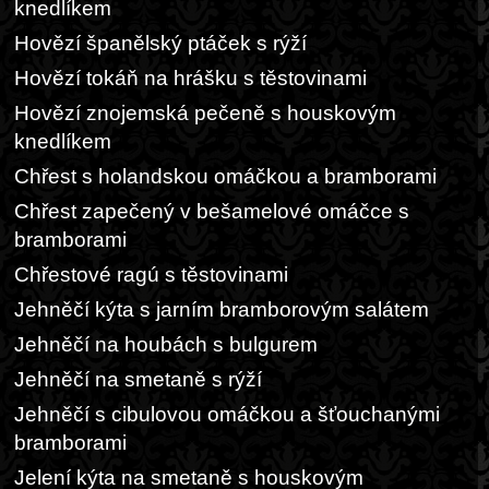
knedlíkem
Hovězí španělský ptáček s rýží
Hovězí tokáň na hrášku s těstovinami
Hovězí znojemská pečeně s houskovým
knedlíkem
Chřest s holandskou omáčkou a bramborami
Chřest zapečený v bešamelové omáčce s
bramborami
Chřestové ragú s těstovinami
Jehněčí kýta s jarním bramborovým salátem
Jehněčí na houbách s bulgurem
Jehněčí na smetaně s rýží
Jehněčí s cibulovou omáčkou a šťouchanými
bramborami
Jelení kýta na smetaně s houskovým