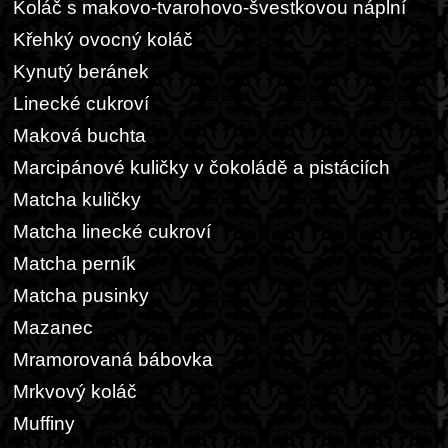
Koláč s makovo-tvarohovo-švestkovou náplní
Křehký ovocný koláč
Kynutý beránek
Linecké cukroví
Maková buchta
Marcipánové kuličky v čokoládě a pistáciích
Matcha kuličky
Matcha linecké cukroví
Matcha perník
Matcha pusinky
Mazanec
Mramorovaná bábovka
Mrkvový koláč
Muffiny