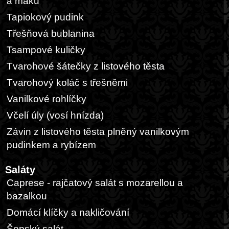
a máku
Tapiokový pudink
Třešňová bublanina
Tsampové kuličky
Tvarohové šátečky z listového těsta
Tvarohový koláč s třešněmi
Vanilkové rohlíčky
Včelí úly (vosí hnízda)
Závin z listového těsta plněný vanilkovým
pudinkem a rybízem
Saláty
Caprese - rajčatový salát s mozarellou a
bazalkou
Domácí klíčky a nakličování
Šopský salát