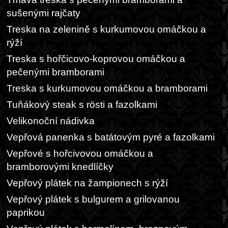
sušenými rajčaty
Treska na zelenině s kurkumovou omáčkou a
rýží
Treska s hořčicovo-koprovou omáčkou a
pečenými bramborami
Treska s kurkumovou omáčkou a bramborami
Tuňákový steak s rösti a fazolkami
Velikonoční nádivka
Vepřová panenka s batátovým pyré a fazolkami
Vepřové s hořcivovou omáčkou a
bramborovými knedlíčky
Vepřový plátek na žampionech s rýží
Vepřový plátek s bulgurem a grilovanou
paprikou