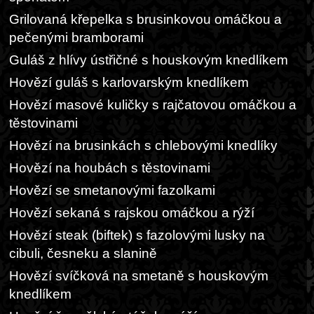
Grilovaná křepelka s brusinkovou omáčkou a
pečenými bramborami
Guláš z hlívy ústřičné s houskovým knedlíkem
Hovězí guláš s karlovarským knedlíkem
Hovězí masové kuličky s rajčatovou omáčkou a
těstovinami
Hovězí na brusinkách s chlebovými knedlíky
Hovězí na houbách s těstovinami
Hovězí se smetanovými fazolkami
Hovězí sekaná s rajskou omáčkou a rýží
Hovězí steak (biftek) s fazolovými lusky na
cibuli, česneku a slanině
Hovězí svíčková na smetaně s houskovým
knedlíkem