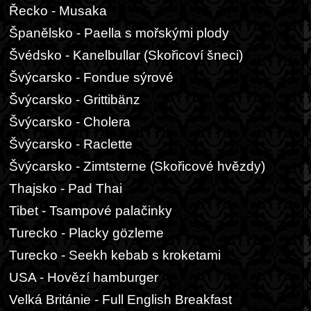
Řecko - Musaka
Španělsko - Paella s mořskými plody
Švédsko - Kanelbullar (Skořicoví šneci)
Švýcarsko - Fondue sýrové
Švýcarsko - Grittibänz
Švýcarsko - Cholera
Švýcarsko - Raclette
Švýcarsko - Zimtsterne (Skořicové hvězdy)
Thajsko - Pad Thai
Tibet - Tsampové palačinky
Turecko - Placky gözleme
Turecko - Seekh kebab s kroketami
USA - Hovězí hamburger
Velká Británie - Full English Breakfast