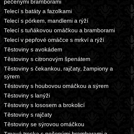
pečenými bramborami
Telecí s batáty a fazolkami
Telecí s pórkem, mandlemi a rýží
Telecí s tuňákovou omáčkou a bramborami
Telecí v pepřové omáčce s mrkví a rýží
Těstoviny s avokádem
Těstoviny s citronovým špenátem
Těstoviny s čekankou, rajčaty, žampiony a
sýrem
Těstoviny s houbovou omáčkou a sýrem
Těstoviny s lanýži
Těstoviny s lososem a brokolicí
Těstoviny s rajčaty
Těstoviny se sýrovou omáčkou
Tmavá treska s pečenými bramborami a