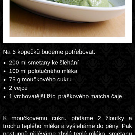
Na 6 kopečků budeme potřebovat:
200 ml smetany ke šlehání
100 ml polotučného mléka
75 g moučkového cukru
2 vejce
1 vrchovatější lžíci práškového matcha čaje
K moučkovému cukru přidáme 2 žloutky a
trochu teplého mléka a vyšleháme do pěny. Pak
postupně přiléváme zbylé teplé mléko, smetanu