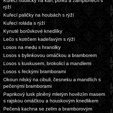
Kuřecí nudličky na kari, pórku a žampionech s
rýží
Kuřecí paličky na houbách s rýží
Kuřecí roláda s rýží
Kynuté borůvkové knedlíky
Lečo s kotrčem kadeřavým s rýží
Losos na medu s hranolky
Losos s bylinkovou omáčkou a bramborem
Losos s kuskusem, brokolicí a mandlemi
Losos s řeckými bramborami
Okoun nilský na cibuli, česneku a mandlích s
pečenými bramborami
Paprikový lusk plněný mletým hovězím masem
s rajskou omáčkou a houskovým knedlikem
Pečená kachna se zelím a bramborovým