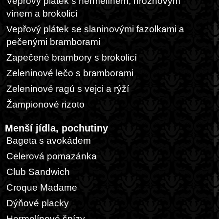
Vepřový plátek s hermelínem, hroznovým
vínem a brokolicí
Vepřový plátek se slaninovými fazolkami a
pečenými bramborami
Zapečené brambory s brokolicí
Zeleninové lečo s bramborami
Zeleninové ragú s vejci a rýží
Žampionové rizoto
Menší jídla, pochutiny
Bageta s avokádem
Celerová pomazánka
Club Sandwich
Croque Madame
Dýňové placky
Hermelínové špízy