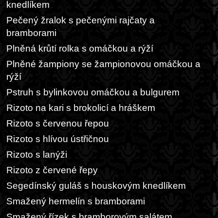
knedlíkem
Pečený žralok s pečenými rajčaty a
bramborami
Plněná krůtí rolka s omáčkou a rýží
Plněné žampiony se žampionovou omáčkou a
rýží
Pstruh s bylinkovou omáčkou a bulgurem
Rizoto na kari s brokolicí a hráškem
Rizoto s červenou řepou
Rizoto s hlívou ústřičnou
Rizoto s lanýži
Rizoto z červené řepy
Segedínský guláš s houskovým knedlíkem
Smažený hermelín s bramborami
Smažený řízek s bramborovým salátem