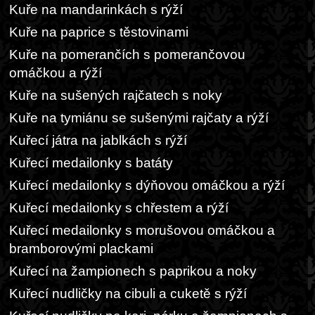
Kuře na mandarinkách s rýží
Kuře na paprice s těstovinami
Kuře na pomerančích s pomerančovou
omáčkou a rýží
Kuře na sušených rajčatech s noky
Kuře na tymiánu se sušenými rajčaty a rýží
Kuřecí játra na jablkách s rýží
Kuřecí medailonky s batáty
Kuřecí medailonky s dýňovou omáčkou a rýží
Kuřecí medailonky s chřestem a rýží
Kuřecí medailonky s morušovou omáčkou a
bramborovými plackami
Kuřecí na žampionech s paprikou a noky
Kuřecí nudličky na cibuli a cuketě s rýží