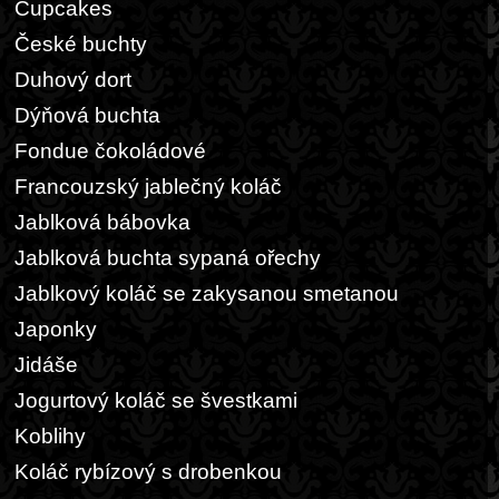
Cupcakes
České buchty
Duhový dort
Dýňová buchta
Fondue čokoládové
Francouzský jablečný koláč
Jablková bábovka
Jablková buchta sypaná ořechy
Jablkový koláč se zakysanou smetanou
Japonky
Jidáše
Jogurtový koláč se švestkami
Koblihy
Koláč rybízový s drobenkou