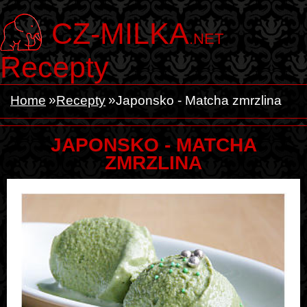
CZ-MILKA
.NET
Recepty
Home
Recepty
Japonsko - Matcha zmrzlina
JAPONSKO - MATCHA
ZMRZLINA