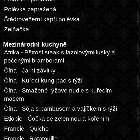
Polévka zapražená
Štědrovečerní kapří polévka
Zelňačka
Mezinárodní kuchyně
Afrika - Pštrosí steak s fazolovými lusky a
pečenými bramborami
Čína - Jarní závitky
Čína - Kuřecí kung-pao s rýží
Čína - Smažené rýžové nudle s kuřecím
masem
Čína - Sója s bambusem a vajíčkem s rýží
Etiopie - Čočka se zeleninou a kořením
Francie - Quiche
Francie - Ratatouille