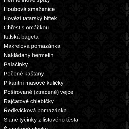
Houbová smaženice
Hovězí tatarský biftek
Chřest s omáčkou
Italská bageta
Makrelová pomazánka
Nakládaný hermelín
Palačinky
Pečené kaštany
Pikantní masové kuličky
Pošírované (ztracené) vejce
Rajčatové chlebíčky
Ředkvičková pomazánka
Slané tyčinky z listového těsta
Škvarkové placky