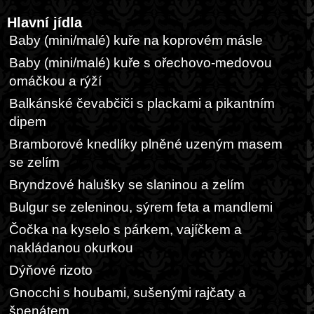
Hlavní jídla
Baby (mini/malé) kuře na koprovém másle
Baby (mini/malé) kuře s ořechovo-medovou
omáčkou a rýží
Balkánské čevabčiči s plackami a pikantním
dipem
Bramborové knedlíky plněné uzeným masem
se zelím
Bryndzové halušky se slaninou a zelím
Bulgur se zeleninou, sýrem feta a mandlemi
Čočka na kyselo s párkem, vajíčkem a
nakládanou okurkou
Dýňové rizoto
Gnocchi s houbami, sušenými rajčaty a
špenátem