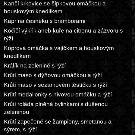
Kančí krkovice se šípkovou omáčkou a
houskovým knedlíkem
Kapr na česneku s bramborami
Kočičí výkřik aneb kuře na citronu a zázvoru s
rýží
Koprová omáčka s vajíčkem a houskovým
knedlíkem
Králík na zelenině s rýží
Krůtí maso s dýňovou omáčkou a rýží
Krůtí maso v sezamovém těstíčku s rýží
Krůtí medailonky s nivovou omáčku a rýží
Krůtí roláda plněná bylinkami s dušenou
zeleninou
Krůtí zapečené se žampiony, smetanou a
sýrem, s rýží