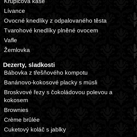
Krupicová kaše
Lívance
Ovocné knedlíky z odpalovaného těsta
Tvarohové knedlíky plněné ovocem
Vafle
Žemlovka
Dezerty, sladkosti
Bábovka z třešňového kompotu
Banánovo-kokosové placky s müsli
Broskvové řezy s čokoládovou polevou a
kokosem
Brownies
Crème brûlée
Cuketový koláč s jablky