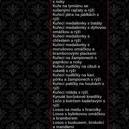
s noky
Kuře na tymiánu se
sušenými rajčaty a rýží
Kuřecí játra na jablkách s
rýží
Kuřecí medailonky s batáty
Kuřecí medailonky s dýňovou
omáčkou a rýží
Kuřecí medailonky s
chřestem a rýží
Kuřecí medailonky s
morušovou omáčkou a
bramborovými plackami
Kuřecí na žampionech s
paprikou a noky
Kuřecí nudličky na cibuli a
cuketě s rýží
Kuřecí nudličky na kari,
pórku a žampionech s rýží
Kuřecí paličky na houbách s
rýží
Kuřecí roláda s rýží
Kynuté borůvkové knedlíky
Lečo s kotrčem kadeřavým s
rýží
Losos na medu s hranolky
Losos s bylinkovou omáčkou
a bramborem
Losos s kuskusem, brokolicí
a mandlemi