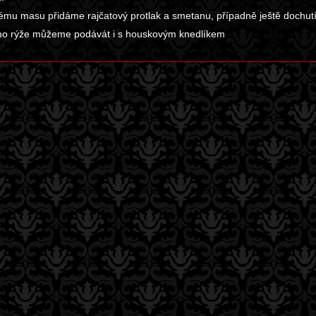
ému masu přidáme rajčatový protlak a smetanu, případně ještě dochut
mo rýže můžeme podávát i s houskovým knedlíkem