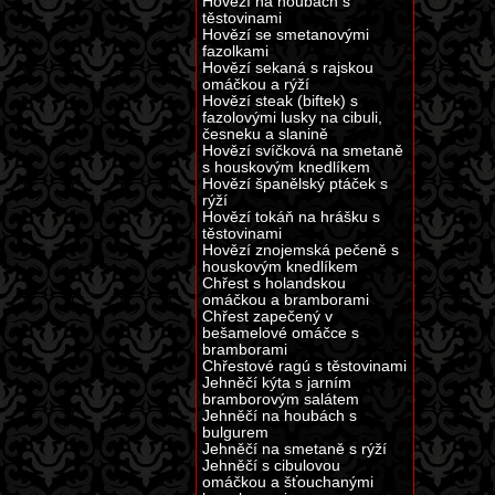
Hovězí na houbách s
těstovinami
Hovězí se smetanovými
fazolkami
Hovězí sekaná s rajskou
omáčkou a rýží
Hovězí steak (biftek) s
fazolovými lusky na cibuli,
česneku a slanině
Hovězí svíčková na smetaně
s houskovým knedlíkem
Hovězí španělský ptáček s
rýží
Hovězí tokáň na hrášku s
těstovinami
Hovězí znojemská pečeně s
houskovým knedlíkem
Chřest s holandskou
omáčkou a bramborami
Chřest zapečený v
bešamelové omáčce s
bramborami
Chřestové ragú s těstovinami
Jehněčí kýta s jarním
bramborovým salátem
Jehněčí na houbách s
bulgurem
Jehněčí na smetaně s rýží
Jehněčí s cibulovou
omáčkou a šťouchanými