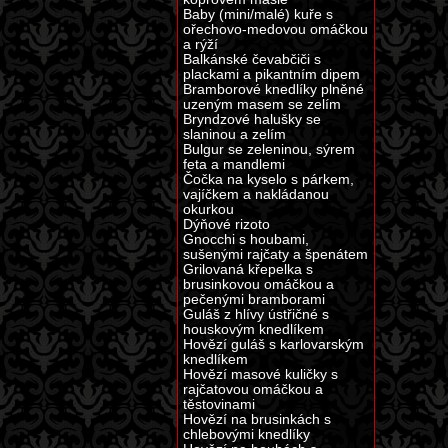
Baby (mini/malé) kuře s
ořechovo-medovou omáčkou
a rýží
Balkánské čevabčiči s
plackami a pikantním dipem
Bramborové knedlíky plněné
uzeným masem se zelím
Bryndzové halušky se
slaninou a zelím
Bulgur se zeleninou, sýrem
feta a mandlemi
Čočka na kyselo s párkem,
vajíčkem a nakládanou
okurkou
Dýňové rizoto
Gnocchi s houbami,
sušenými rajčaty a špenátem
Grilovaná křepelka s
brusinkovou omáčkou a
pečenými bramborami
Guláš z hlívy ústřičné s
houskovým knedlíkem
Hovězí guláš s karlovarským
knedlíkem
Hovězí masové kuličky s
rajčatovou omáčkou a
těstovinami
Hovězí na brusinkách s
chlebovými knedlíky