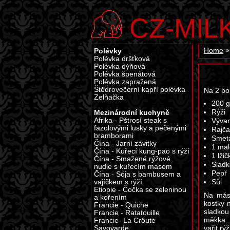
CZ-MIL
Polévky
Home
Polévka dršťková
Polévka dýňová
Polévka špenátová
Polévka zapražená
Štědrovečerní kapří polévka
Na 2 po
Zelňačka
200 g
Mezinárodní kuchyně
Rýži
Afrika - Pštrosí steak s
Vývar
fazolovými lusky a pečenými
Rajča
bramborami
Smet
Čína - Jarní závitky
1 mal
Čína - Kuřecí kung-pao s rýží
1 lži
Čína - Smažené rýžové
Sladk
nudle s kuřecím masem
Pepř
Čína - Sója s bambusem a
vajíčkem s rýží
Sůl
Etiopie - Čočka se zeleninou
Na más
a kořením
kostky 
Francie - Quiche
sladkou
Francie - Ratatouille
měkka.
Francie- La Crôute
vařit rýž
Savoyarde