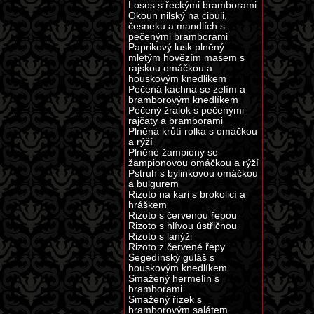
Losos s řeckými bramborami
Okoun nilský na cibuli,
česneku a mandlích s
pečenými bramborami
Paprikový lusk plněný
mletým hovězím masem s
rajskou omáčkou a
houskovým knedlikem
Pečená kachna se zelím a
bramborovým knedlíkem
Pečený žralok s pečenými
rajčaty a bramborami
Plněná krůtí rolka s omáčkou
a rýží
Plněné žampiony se
žampionovou omáčkou a rýží
Pstruh s bylinkovou omáčkou
a bulgurem
Rizoto na kari s brokolicí a
hráškem
Rizoto s červenou řepou
Rizoto s hlívou ústřičnou
Rizoto s lanýži
Rizoto z červené řepy
Segedínský guláš s
houskovým knedlíkem
Smažený hermelín s
bramborami
Smažený řízek s
bramborovým salátem