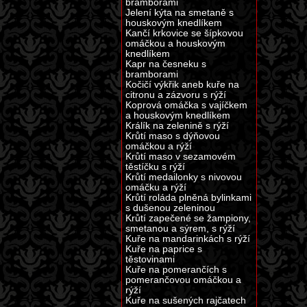
bramborami
Jelení kýta na smetaně s
houskovým knedlíkem
Kančí krkovice se šípkovou
omáčkou a houskovým
knedlíkem
Kapr na česneku s
bramborami
Kočičí výkřik aneb kuře na
citronu a zázvoru s rýží
Koprová omáčka s vajíčkem
a houskovým knedlíkem
Králík na zelenině s rýží
Krůtí maso s dýňovou
omáčkou a rýží
Krůtí maso v sezamovém
těstíčku s rýží
Krůtí medailonky s nivovou
omáčku a rýží
Krůtí roláda plněná bylinkami
s dušenou zeleninou
Krůtí zapečené se žampiony,
smetanou a sýrem, s rýží
Kuře na mandarinkách s rýží
Kuře na paprice s
těstovinami
Kuře na pomerančích s
pomerančovou omáčkou a
rýží
Kuře na sušených rajčatech