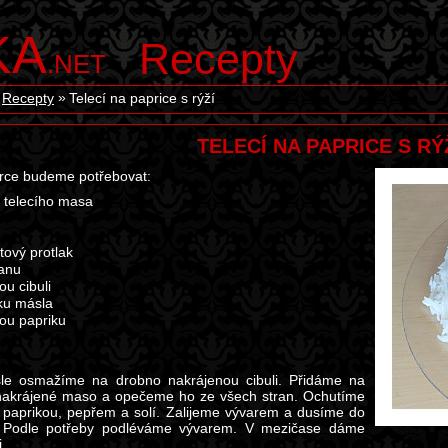
KA
Recepty
.NET
Recepty
Telecí na paprice s rýží
TELECÍ NA PAPRICE S RÝ
rce budeme potřebovat:
 telecího masa
tový protlak
anu
ou cibuli
čku másla
ou papriku
le osmažíme na drobno nakrájenou cibuli. Přidáme na
nakrájené maso a opečeme ho ze všech stran. Ochutíme
 paprikou, pepřem a solí. Zalijeme vývarem a dusíme do
 Podle potřeby podléváme vývarem. V mezičase dáme
i.