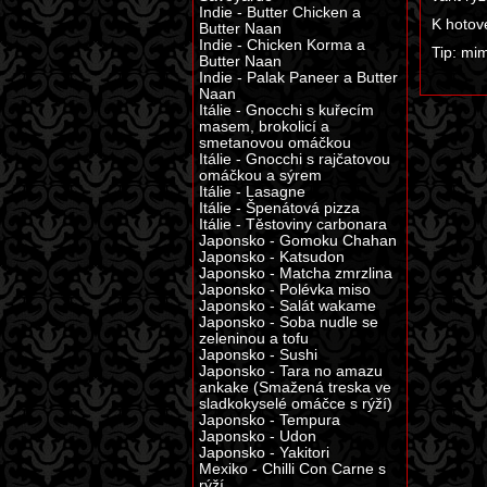
Indie - Butter Chicken a
K hotov
Butter Naan
Indie - Chicken Korma a
Tip: mi
Butter Naan
Indie - Palak Paneer a Butter
Naan
Itálie - Gnocchi s kuřecím
masem, brokolicí a
smetanovou omáčkou
Itálie - Gnocchi s rajčatovou
omáčkou a sýrem
Itálie - Lasagne
Itálie - Špenátová pizza
Itálie - Těstoviny carbonara
Japonsko - Gomoku Chahan
Japonsko - Katsudon
Japonsko - Matcha zmrzlina
Japonsko - Polévka miso
Japonsko - Salát wakame
Japonsko - Soba nudle se
zeleninou a tofu
Japonsko - Sushi
Japonsko - Tara no amazu
ankake (Smažená treska ve
sladkokyselé omáčce s rýží)
Japonsko - Tempura
Japonsko - Udon
Japonsko - Yakitori
Mexiko - Chilli Con Carne s
rýží