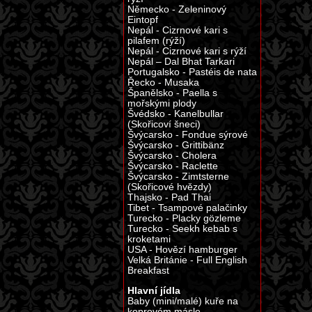
Německo - Zeleninový
Eintopf
Nepál - Cizrnové kari s
pilafem (rýží)
Nepál - Cizrnové kari s rýží
Nepál – Dal Bhat Tarkari
Portugalsko - Pastéis de nata
Řecko - Musaka
Španělsko - Paella s
mořskými plody
Švédsko - Kanelbullar
(Skořicoví šneci)
Švýcarsko - Fondue sýrové
Švýcarsko - Grittibänz
Švýcarsko - Cholera
Švýcarsko - Raclette
Švýcarsko - Zimtsterne
(Skořicové hvězdy)
Thajsko - Pad Thai
Tibet - Tsampové palačinky
Turecko - Placky gözleme
Turecko - Seekh kebab s
kroketami
USA - Hovězí hamburger
Velká Británie - Full English
Breakfast
Hlavní jídla
Baby (mini/malé) kuře na
koprovém másle