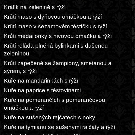
Králík na zelenině s rýží
Krůtí maso s dýňovou omáčkou a rýží
Krůtí maso v sezamovém těstíčku s rýží
Krůtí medailonky s nivovou omáčku a rýží
Krůtí roláda plněná bylinkami s dušenou
zeleninou
Krůtí zapečené se žampiony, smetanou a
sýrem, s rýží
Kuře na mandarinkách s rýží
Kuře na paprice s těstovinami
Kuře na pomerančích s pomerančovou
omáčkou a rýží
Kuře na sušených rajčatech s noky
Kuře na tymiánu se sušenými rajčaty a rýží