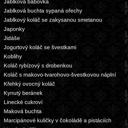
Jablková bábovka
Jablková buchta sypaná ořechy
Jablkový koláč se zakysanou smetanou
Japonky
Jidáše
Jogurtový koláč se švestkami
Koblihy
Koláč rybízový s drobenkou
Koláč s makovo-tvarohovo-švestkovou náplní
Křehký ovocný koláč
Kynutý beránek
Linecké cukroví
Maková buchta
Marcipánové kuličky v čokoládě a pistáciích