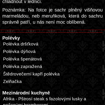
chladnout v lednici.
Poznámka: Na fotce je sachr plněný višňovou
marmeládou, neb meruňková, která do sachru
správně patří, u nás není moc oblíbená.
Polévky
Polévka dršťková
Polévka dýňová
Polévka špenátová
Polévka zapražená
Štědrovečerní kapří polévka
Zelňačka
Mezinárodní kuchyně
Afrika - Pštrosí steak s fazolovými lusky a
pečenými bramborami