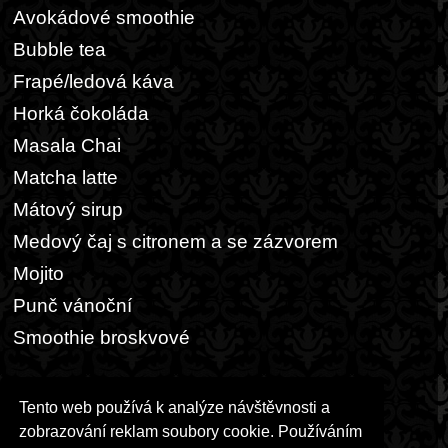
Avokádové smoothie
Bubble tea
Frapé/ledová káva
Horká čokoláda
Masala Chai
Matcha latte
Mátový sirup
Medový čaj s citronem a se zázvorem
Mojito
Punč vánoční
Smoothie broskvové
Ostatní
Tento web používá k analýze návštěvnosti a
Kaše a müsli
zobrazování reklam soubory cookie. Používáním
Pšenično-žitný chleba