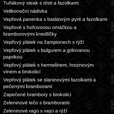
Tuňákový steak s rösti a fazolkami
Velikonoční nádivka
Vepřová panenka s batátovým pyré a fazolkami
Vepřové s hořcivovou omáčkou a
bramborovými knedlíčky
Vepřový plátek na žampionech s rýží
Vepřový plátek s bulgurem a grilovanou
paprikou
Vepřový plátek s hermelínem, hroznovým
vínem a brokolicí
Vepřový plátek se slaninovými fazolkami a
pečenými bramborami
Zapečené brambory s brokolicí
Zeleninové lečo s bramborami
Zeleninové ragú s vejci a rýží