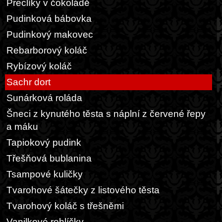
Preclíky v čokoládě
Pudinková bábovka
Pudinkový makovec
Rebarborový koláč
Rybízový koláč
Sachr dort
Sunárková roláda
Šneci z kynutého těsta s náplní z červené řepy
a máku
Tapiokový pudink
Třešňová bublanina
Tsampové kuličky
Tvarohové šátečky z listového těsta
Tvarohový koláč s třešněmi
Vanilkové rohlíčky