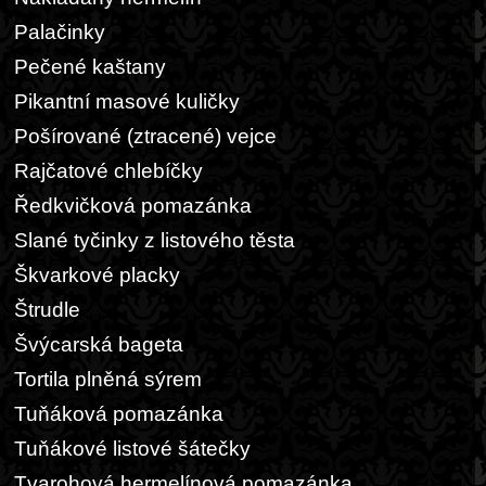
Palačinky
Pečené kaštany
Pikantní masové kuličky
Pošírované (ztracené) vejce
Rajčatové chlebíčky
Ředkvičková pomazánka
Slané tyčinky z listového těsta
Škvarkové placky
Štrudle
Švýcarská bageta
Tortila plněná sýrem
Tuňáková pomazánka
Tuňákové listové šátečky
Tvarohová hermelínová pomazánka