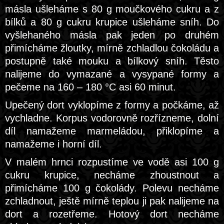
másla ušleháme s 80 g moučkového cukru a z
bílků a 80 g cukru krupice ušleháme sníh. Do
vyšlehaného másla pak jeden po druhém
přimícháme žloutky, mírně zchladlou čokoládu a
postupně také mouku a bílkový sníh. Těsto
nalijeme do vymazané a vysypané formy a
pečeme na 160 – 180 °C asi 60 minut.
Upečený dort vyklopíme z formy a počkáme, až
vychladne. Korpus vodorovně rozřízneme, dolní
díl namažeme marmeládou, přiklopíme a
namažeme i horní díl.
V malém hrnci rozpustíme ve vodě asi 100 g
cukru krupice, necháme zhoustnout a
přimícháme 100 g čokolády. Polevu necháme
zchladnout, ještě mírně teplou ji pak nalijeme na
dort a rozetřeme. Hotový dort necháme