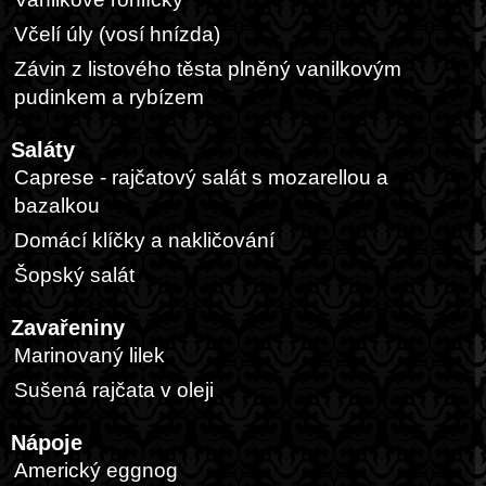
Včelí úly (vosí hnízda)
Závin z listového těsta plněný vanilkovým
pudinkem a rybízem
Saláty
Caprese - rajčatový salát s mozarellou a
bazalkou
Domácí klíčky a nakličování
Šopský salát
Zavařeniny
Marinovaný lilek
Sušená rajčata v oleji
Nápoje
Americký eggnog