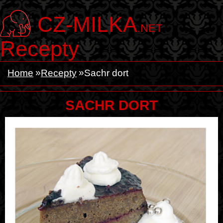
CZ-MILKA
.NET
Recepty
Home
Recepty
Sachr dort
SACHR DORT