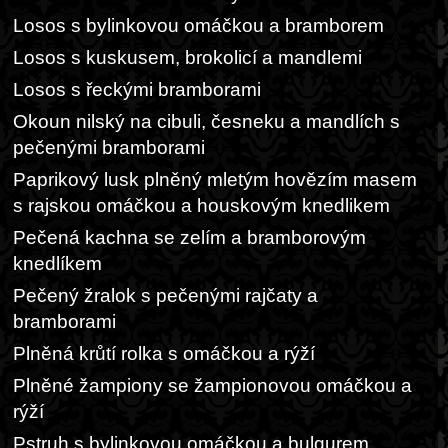
Losos s bylinkovou omáčkou a bramborem
Losos s kuskusem, brokolicí a mandlemi
Losos s řeckými bramborami
Okoun nilský na cibuli, česneku a mandlích s
pečenými bramborami
Paprikový lusk plněný mletým hovězím masem
s rajskou omáčkou a houskovým knedlikem
Pečená kachna se zelím a bramborovým
knedlíkem
Pečený žralok s pečenými rajčaty a
bramborami
Plněná krůtí rolka s omáčkou a rýží
Plněné žampiony se žampionovou omáčkou a
rýží
Pstruh s bylinkovou omáčkou a bulgurem