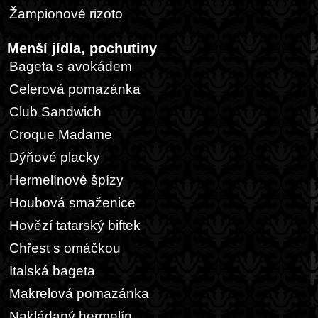
Žampionové rizoto
Menší jídla, pochutiny
Bageta s avokádem
Celerová pomazánka
Club Sandwich
Croque Madame
Dýňové placky
Hermelínové špízy
Houbová smaženice
Hovězí tatarský biftek
Chřest s omáčkou
Italská bageta
Makrelová pomazánka
Nakládaný hermelín