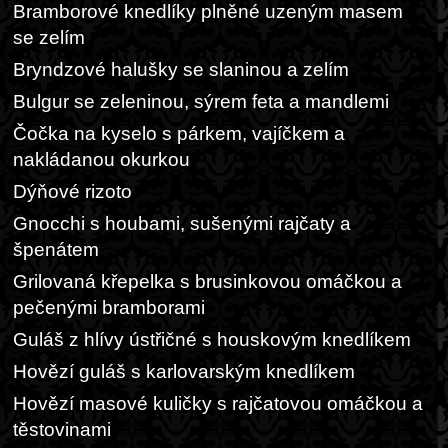
Bramborové knedlíky plněné uzeným masem
se zelím
Bryndzové halušky se slaninou a zelím
Bulgur se zeleninou, sýrem feta a mandlemi
Čočka na kyselo s párkem, vajíčkem a
nakládanou okurkou
Dýňové rizoto
Gnocchi s houbami, sušenými rajčaty a
špenátem
Grilovaná křepelka s brusinkovou omáčkou a
pečenými bramborami
Guláš z hlívy ústřičné s houskovým knedlíkem
Hovězí guláš s karlovarským knedlíkem
Hovězí masové kuličky s rajčatovou omáčkou a
těstovinami