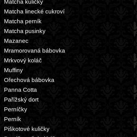
Matcha kuličky
Matcha linecké cukroví
Matcha perník
Matcha pusinky
Mazanec
Mramorovaná bábovka
Mrkvový koláč
Muffiny
Ořechová bábovka
Panna Cotta
Pařížský dort
Perníčky
Perník
Piškotové kuličky