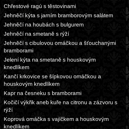
Chřestové ragú s těstovinami
Jehněčí kýta s jarním bramborovým salátem
Jehněčí na houbách s bulgurem
Jehněčí na smetaně s rýží
Jehněčí s cibulovou omáčkou a šťouchanými
bramborami
Jelení kýta na smetaně s houskovým
knedlíkem
Kančí krkovice se šípkovou omáčkou a
houskovým knedlíkem
Kapr na česneku s bramborami
Kočičí výkřik aneb kuře na citronu a zázvoru s
rýží
Koprová omáčka s vajíčkem a houskovým
knedlíkem