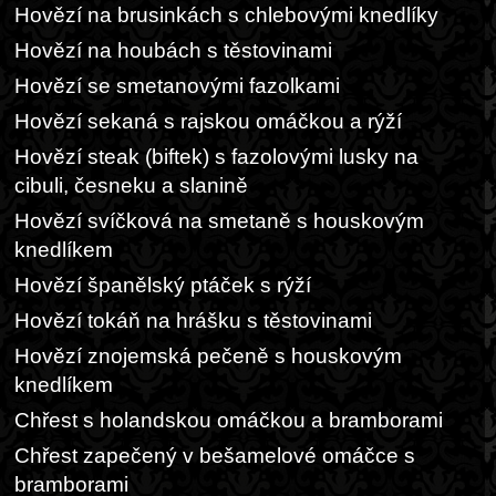
Hovězí na brusinkách s chlebovými knedlíky
Hovězí na houbách s těstovinami
Hovězí se smetanovými fazolkami
Hovězí sekaná s rajskou omáčkou a rýží
Hovězí steak (biftek) s fazolovými lusky na
cibuli, česneku a slanině
Hovězí svíčková na smetaně s houskovým
knedlíkem
Hovězí španělský ptáček s rýží
Hovězí tokáň na hrášku s těstovinami
Hovězí znojemská pečeně s houskovým
knedlíkem
Chřest s holandskou omáčkou a bramborami
Chřest zapečený v bešamelové omáčce s
bramborami