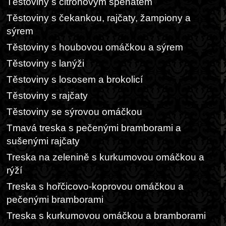
Těstoviny s citronovým špenátem
Těstoviny s čekankou, rajčaty, žampiony a
sýrem
Těstoviny s houbovou omáčkou a sýrem
Těstoviny s lanýži
Těstoviny s lososem a brokolicí
Těstoviny s rajčaty
Těstoviny se sýrovou omáčkou
Tmavá treska s pečenými bramborami a
sušenými rajčaty
Treska na zelenině s kurkumovou omáčkou a
rýží
Treska s hořčicovo-koprovou omáčkou a
pečenými bramborami
Treska s kurkumovou omáčkou a bramborami