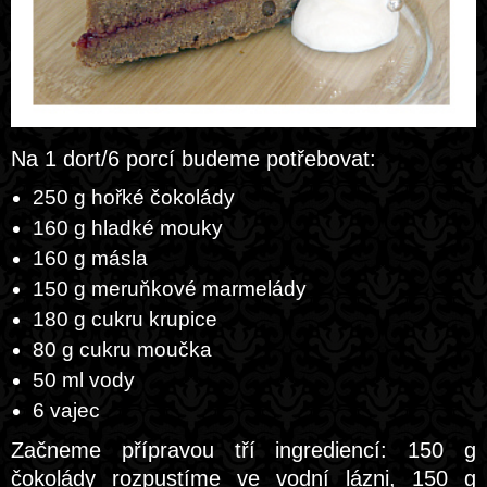
Na 1 dort/6 porcí budeme potřebovat:
250 g hořké čokolády
160 g hladké mouky
160 g másla
150 g meruňkové marmelády
180 g cukru krupice
80 g cukru moučka
50 ml vody
6 vajec
Začneme přípravou tří ingrediencí: 150 g
čokolády rozpustíme ve vodní lázni, 150 g