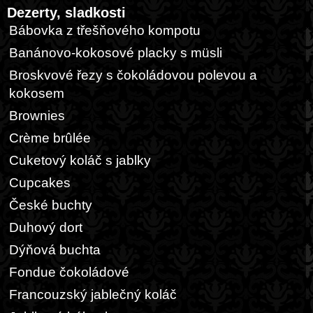
Dezerty, sladkosti
Bábovka z třešňového kompotu
Banánovo-kokosové placky s müsli
Broskvové řezy s čokoládovou polevou a
kokosem
Brownies
Crème brûlée
Cuketový koláč s jablky
Cupcakes
České buchty
Duhový dort
Dýňová buchta
Fondue čokoládové
Francouzský jablečný koláč