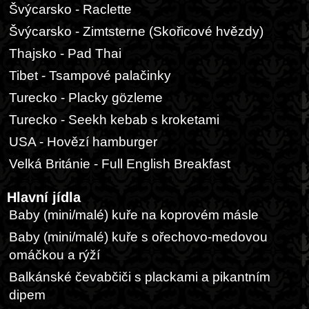
Švýcarsko - Raclette
Švýcarsko - Zimtsterne (Skořicové hvězdy)
Thajsko - Pad Thai
Tibet - Tsampové palačinky
Turecko - Placky gözleme
Turecko - Seekh kebab s kroketami
USA - Hovězí hamburger
Velká Británie - Full English Breakfast
Hlavní jídla
Baby (mini/malé) kuře na koprovém másle
Baby (mini/malé) kuře s ořechovo-medovou
omáčkou a rýží
Balkánské čevabčiči s plackami a pikantním
dipem