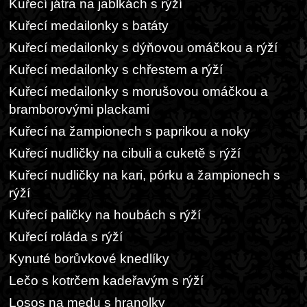
Kuřecí játra na jablkách s rýží
Kuřecí medailonky s batáty
Kuřecí medailonky s dýňovou omáčkou a rýží
Kuřecí medailonky s chřestem a rýží
Kuřecí medailonky s morušovou omáčkou a
bramborovými plackami
Kuřecí na žampionech s paprikou a noky
Kuřecí nudličky na cibuli a cuketě s rýží
Kuřecí nudličky na kari, pórku a žampionech s
rýží
Kuřecí paličky na houbách s rýží
Kuřecí roláda s rýží
Kynuté borůvkové knedlíky
Lečo s kotrčem kadeřavým s rýží
Losos na medu s hranolky