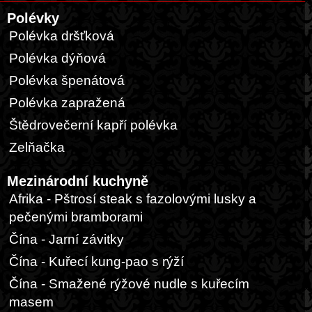
Polévky
Polévka dršťková
Polévka dýňová
Polévka špenátová
Polévka zapražená
Štědrovečerní kapří polévka
Zelňačka
Mezinárodní kuchyně
Afrika - Pštrosí steak s fazolovými lusky a
pečenými bramborami
Čína - Jarní závitky
Čína - Kuřecí kung-pao s rýží
Čína - Smažené rýžové nudle s kuřecím
masem