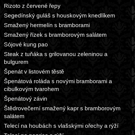
Rizoto z červené řepy
Segedínský guláš s houskovým knedlíkem
Smažený hermelín s bramborami
Smažený řízek s bramborovým salátem
Sójové kung pao
Steak z tuňáka s grilovanou zeleninou a
bulgurem
Špenát v listovém těstě
Špenátová roláda s novými bramborami a
cibulkovým tvarohem
Špenátový závin
Štědrovečerní smažený kapr s bramborovým
salátem
Telecí na houbách s vlašskými ořechy a rýží