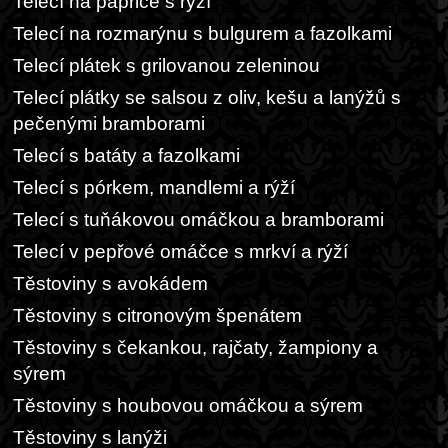
Telecí na paprice s rýží
Telecí na rozmarýnu s bulgurem a fazolkami
Telecí plátek s grilovanou zeleninou
Telecí plátky se salsou z oliv, kešu a lanýžů s
pečenými bramborami
Telecí s batáty a fazolkami
Telecí s pórkem, mandlemi a rýží
Telecí s tuňákovou omáčkou a bramborami
Telecí v pepřové omáčce s mrkví a rýží
Těstoviny s avokádem
Těstoviny s citronovým špenátem
Těstoviny s čekankou, rajčaty, žampiony a
sýrem
Těstoviny s houbovou omáčkou a sýrem
Těstoviny s lanýži