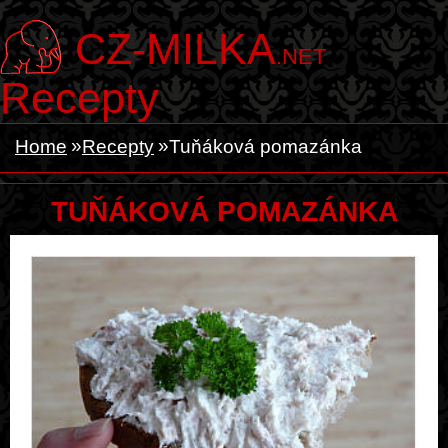
CZ-MILKA
.NET
Recepty
Home
Recepty
Tuňáková pomazánka
TUŇÁKOVÁ POMAZÁNKA