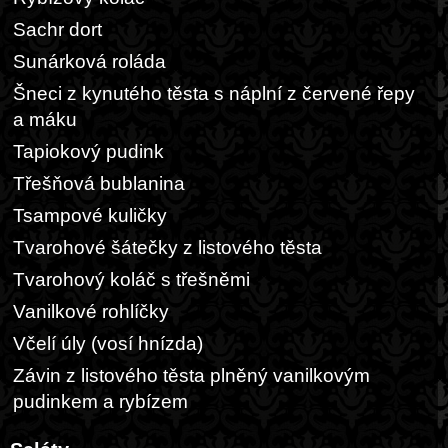
Sachr dort
Sunárková roláda
Šneci z kynutého těsta s náplní z červené řepy
a máku
Tapiokový pudink
Třešňová bublanina
Tsampové kuličky
Tvarohové šátečky z listového těsta
Tvarohový koláč s třešněmi
Vanilkové rohlíčky
Včelí úly (vosí hnízda)
Závin z listového těsta plněný vanilkovým
pudinkem a rybízem