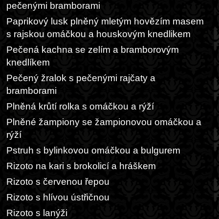
pečenými bramborami
Paprikový lusk plněný mletým hovězím masem
s rajskou omáčkou a houskovým knedlikem
Pečená kachna se zelím a bramborovým
knedlíkem
Pečený žralok s pečenými rajčaty a
bramborami
Plněná krůtí rolka s omáčkou a rýží
Plněné žampiony se žampionovou omáčkou a
rýží
Pstruh s bylinkovou omáčkou a bulgurem
Rizoto na kari s brokolicí a hráškem
Rizoto s červenou řepou
Rizoto s hlívou ústřičnou
Rizoto s lanýži