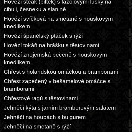
Hovězí steak (biftek) s fazolovými lusky na
cibuli, česneku a slanině
Hovězí svíčková na smetaně s houskovým
knedlíkem
Hovězí španělský ptáček s rýží
Hovězí tokáň na hrášku s těstovinami
Hovězí znojemská pečeně s houskovým
knedlíkem
Chřest s holandskou omáčkou a bramborami
Chřest zapečený v bešamelové omáčce s
bramborami
Chřestové ragú s těstovinami
Jehněčí kýta s jarním bramborovým salátem
Jehněčí na houbách s bulgurem
Jehněčí na smetaně s rýží