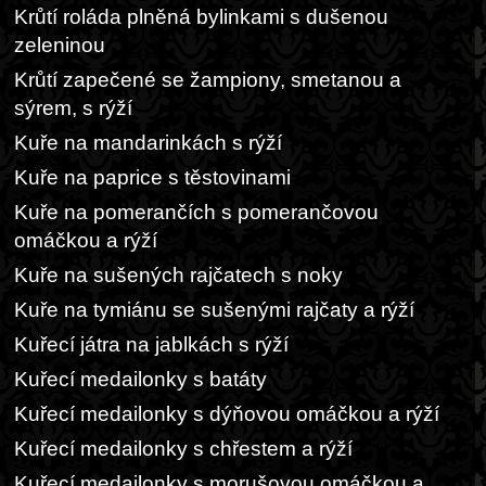
Krůtí roláda plněná bylinkami s dušenou
zeleninou
Krůtí zapečené se žampiony, smetanou a
sýrem, s rýží
Kuře na mandarinkách s rýží
Kuře na paprice s těstovinami
Kuře na pomerančích s pomerančovou
omáčkou a rýží
Kuře na sušených rajčatech s noky
Kuře na tymiánu se sušenými rajčaty a rýží
Kuřecí játra na jablkách s rýží
Kuřecí medailonky s batáty
Kuřecí medailonky s dýňovou omáčkou a rýží
Kuřecí medailonky s chřestem a rýží
Kuřecí medailonky s morušovou omáčkou a