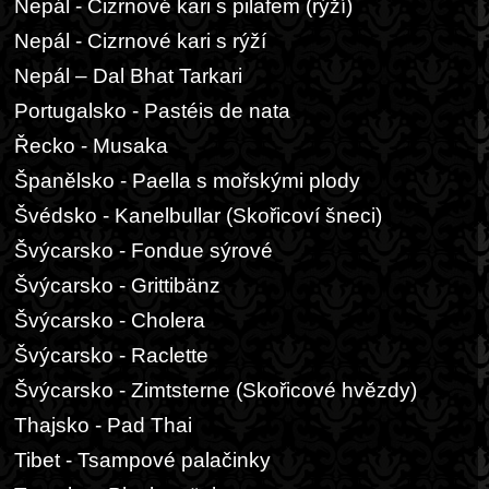
Nepál - Cizrnové kari s pilafem (rýží)
Nepál - Cizrnové kari s rýží
Nepál – Dal Bhat Tarkari
Portugalsko - Pastéis de nata
Řecko - Musaka
Španělsko - Paella s mořskými plody
Švédsko - Kanelbullar (Skořicoví šneci)
Švýcarsko - Fondue sýrové
Švýcarsko - Grittibänz
Švýcarsko - Cholera
Švýcarsko - Raclette
Švýcarsko - Zimtsterne (Skořicové hvězdy)
Thajsko - Pad Thai
Tibet - Tsampové palačinky