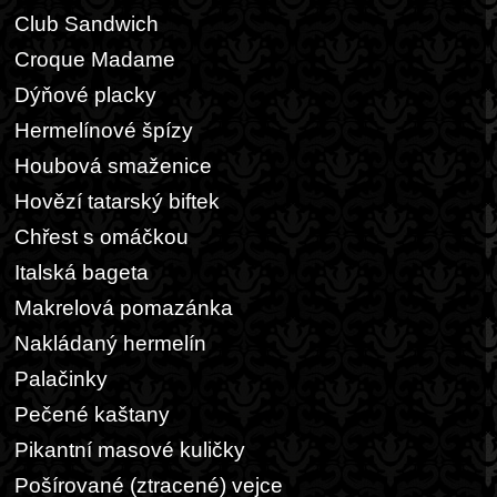
Club Sandwich
Croque Madame
Dýňové placky
Hermelínové špízy
Houbová smaženice
Hovězí tatarský biftek
Chřest s omáčkou
Italská bageta
Makrelová pomazánka
Nakládaný hermelín
Palačinky
Pečené kaštany
Pikantní masové kuličky
Pošírované (ztracené) vejce