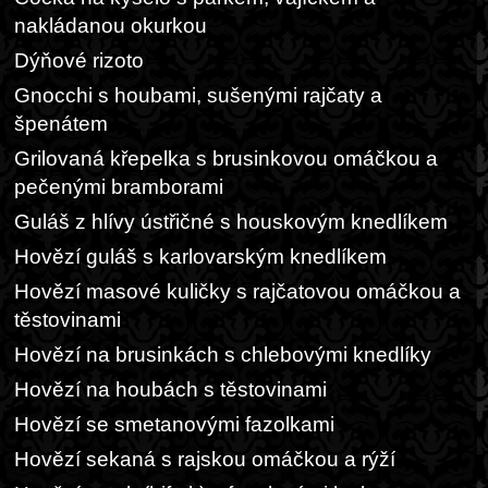
nakládanou okurkou
Dýňové rizoto
Gnocchi s houbami, sušenými rajčaty a
špenátem
Grilovaná křepelka s brusinkovou omáčkou a
pečenými bramborami
Guláš z hlívy ústřičné s houskovým knedlíkem
Hovězí guláš s karlovarským knedlíkem
Hovězí masové kuličky s rajčatovou omáčkou a
těstovinami
Hovězí na brusinkách s chlebovými knedlíky
Hovězí na houbách s těstovinami
Hovězí se smetanovými fazolkami
Hovězí sekaná s rajskou omáčkou a rýží