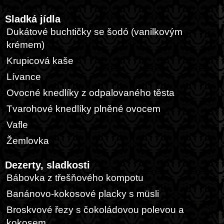
Sladká jídla
Dukátové buchtičky se šodó (vanilkovým
krémem)
Krupicová kaše
Lívance
Ovocné knedlíky z odpalovaného těsta
Tvarohové knedlíky plněné ovocem
Vafle
Žemlovka
Dezerty, sladkosti
Bábovka z třešňového kompotu
Banánovo-kokosové placky s müsli
Broskvové řezy s čokoládovou polevou a
kokosem