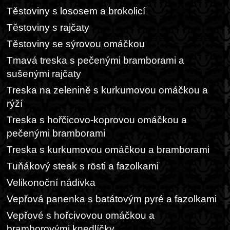
Těstoviny s lososem a brokolicí
Těstoviny s rajčaty
Těstoviny se sýrovou omáčkou
Tmavá treska s pečenými bramborami a
sušenými rajčaty
Treska na zelenině s kurkumovou omáčkou a
rýží
Treska s hořčicovo-koprovou omáčkou a
pečenými bramborami
Treska s kurkumovou omáčkou a bramborami
Tuňákový steak s rösti a fazolkami
Velikonoční nádivka
Vepřová panenka s batátovým pyré a fazolkami
Vepřové s hořcivovou omáčkou a
bramborovými knedlíčky