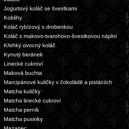
Jogurtový koláč se švestkami
Koblihy
Koláč rybízový s drobenkou
Koláč s makovo-tvarohovo-švestkovou náplní
Křehký ovocný koláč
Kynutý beránek
Linecké cukroví
Maková buchta
Marcipánové kuličky v čokoládě a pistáciích
Matcha kuličky
Matcha linecké cukroví
Matcha perník
Matcha pusinky
Mazanec