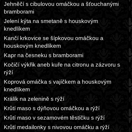
Jehněčí s cibulovou omáčkou a šťouchanými
bramborami
Jelení kýta na smetaně s houskovým
knedlíkem
Kančí krkovice se šípkovou omáčkou a
houskovým knedlíkem
Kapr na česneku s bramborami
Kočičí výkřik aneb kuře na citronu a zázvoru s
rýží
Koprová omáčka s vajíčkem a houskovým
knedlíkem
Králík na zelenině s rýží
Krůtí maso s dýňovou omáčkou a rýží
Krůtí maso v sezamovém těstíčku s rýží
Krůtí medailonky s nivovou omáčku a rýží