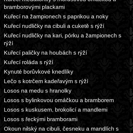
bramborovými plackami
Kuřecí na žampionech s paprikou a noky
Kuřecí nudličky na cibuli a cuketě s rýží
Kuřecí nudličky na kari, pórku a žampionech s
rýží
Kuřecí paličky na houbách s rýží
Kuřecí roláda s rýží
Kynuté borůvkové knedlíky
Lečo s kotrčem kadeřavým s rýží
Losos na medu s hranolky
Losos s bylinkovou omáčkou a bramborem
Losos s kuskusem, brokolicí a mandlemi
Losos s řeckými bramborami
Okoun nilský na cibuli, česneku a mandlích s