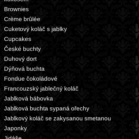
Brownies
Crème brûlée
Cuketový koláč s jablky
Cupcakes
České buchty
Duhový dort
Dýňová buchta
Fondue čokoládové
Francouzský jablečný koláč
Jablková bábovka
Jablková buchta sypaná ořechy
Jablkový koláč se zakysanou smetanou
Japonky
Jidáše