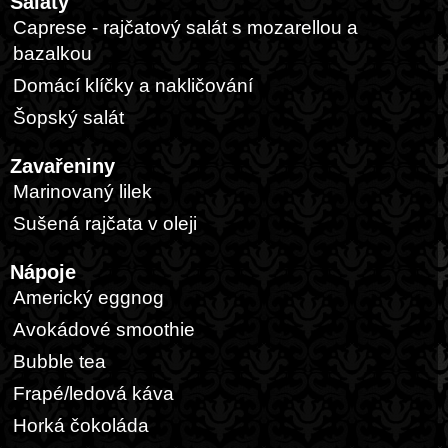
Saláty
Caprese - rajčatový salát s mozarellou a
bazalkou
Domácí klíčky a nakličování
Šopský salát
Zavařeniny
Marinovaný lilek
Sušená rajčata v oleji
Nápoje
Americký eggnog
Avokádové smoothie
Bubble tea
Frapé/ledová káva
Horká čokoláda