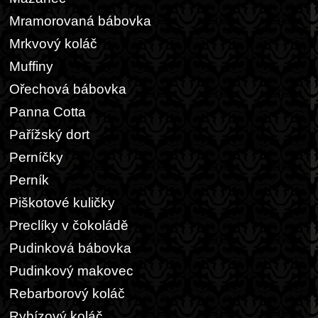
Mramorovaná bábovka
Mrkvový koláč
Muffiny
Ořechová bábovka
Panna Cotta
Pařížský dort
Perníčky
Perník
Piškotové kuličky
Preclíky v čokoládě
Pudinková bábovka
Pudinkový makovec
Rebarborový koláč
Rybízový koláč