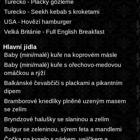
Turecko - Placky gözleme
Turecko - Seekh kebab s kroketami
USA - Hovězí hamburger
Velká Británie - Full English Breakfast
Hlavní jídla
Baby (mini/malé) kuře na koprovém másle
Baby (mini/malé) kuře s ořechovo-medovou
omáčkou a rýží
Balkánské čevabčiči s plackami a pikantním
dipem
Bramborové knedlíky plněné uzeným masem
se zelím
Bryndzové halušky se slaninou a zelím
Bulgur se zeleninou, sýrem feta a mandlemi
Čočka na kyselo s párkem, vajíčkem a