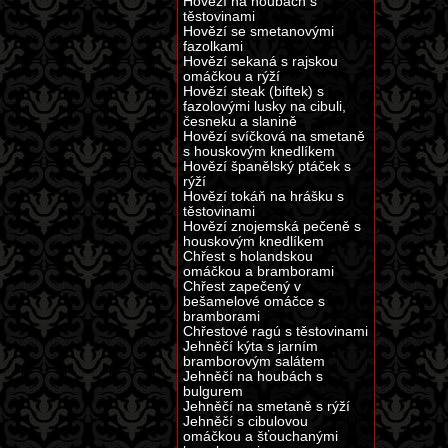
Hovězí na houbách s
těstovinami
Hovězí se smetanovými
fazolkami
Hovězí sekaná s rajskou
omáčkou a rýží
Hovězí steak (biftek) s
fazolovými lusky na cibuli,
česneku a slanině
Hovězí svíčková na smetaně
s houskovým knedlíkem
Hovězí španělský ptáček s
rýží
Hovězí tokáň na hrášku s
těstovinami
Hovězí znojemská pečeně s
houskovým knedlíkem
Chřest s holandskou
omáčkou a bramborami
Chřest zapečený v
bešamelové omáčce s
bramborami
Chřestové ragú s těstovinami
Jehněčí kýta s jarním
bramborovým salátem
Jehněčí na houbách s
bulgurem
Jehněčí na smetaně s rýží
Jehněčí s cibulovou
omáčkou a šťouchanými