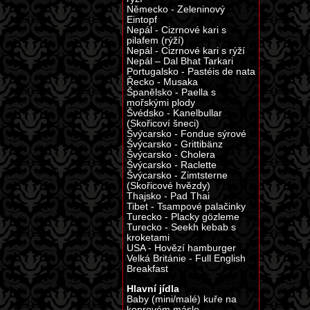
Německo - Zeleninový
Eintopf
Nepál - Cizrnové kari s
pilafem (rýží)
Nepál - Cizrnové kari s rýží
Nepál – Dal Bhat Tarkari
Portugalsko - Pastéis de nata
Řecko - Musaka
Španělsko - Paella s
mořskými plody
Švédsko - Kanelbullar
(Skořicoví šneci)
Švýcarsko - Fondue sýrové
Švýcarsko - Grittibänz
Švýcarsko - Cholera
Švýcarsko - Raclette
Švýcarsko - Zimtsterne
(Skořicové hvězdy)
Thajsko - Pad Thai
Tibet - Tsampové palačinky
Turecko - Placky gözleme
Turecko - Seekh kebab s
kroketami
USA - Hovězí hamburger
Velká Británie - Full English
Breakfast
Hlavní jídla
Baby (mini/malé) kuře na
koprovém másle