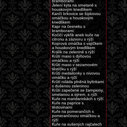
bramborami
Jelení kýta na smetaně s
houskovým knedlíkem
Kančí krkovice se šípkovou
omáčkou a houskovým
knedlíkem
Kapr na česneku s
bramborami
Kočičí výkřik aneb kuře na
citronu a zázvoru s rýží
Koprová omáčka s vajíčkem
a houskovým knedlíkem
Králík na zelenině s rýží
Krůtí maso s dýňovou
omáčkou a rýží
Krůtí maso v sezamovém
těstíčku s rýží
Krůtí medailonky s nivovou
omáčku a rýží
Krůtí roláda plněná bylinkami
s dušenou zeleninou
Krůtí zapečené se žampiony,
smetanou a sýrem, s rýží
Kuře na mandarinkách s rýží
Kuře na paprice s
těstovinami
Kuře na pomerančích s
pomerančovou omáčkou a
rýží
Kuře na sušených rajčatech