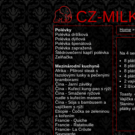
CZ-MIL
Polévky
Home
Polévka dršťková
Polévka dýňová
Polévka špenátová
Polévka zapražená
Štědrovečerní kapří polévka
Na 4 se
Zelňačka
8 plá
Mezinárodní kuchyně
8 plá
Afrika - Pštrosí steak s
8 plá
fazolovými lusky a pečenými
4 plá
bramborami
2 vaj
Čína - Jarní závitky
2 lží
Čína - Kuřecí kung-pao s rýží
Čína - Smažené rýžové
Toasty
nudle s kuřecím masem
Vajíčka
Čína - Sója s bambusem a
Slaninu
vajíčkem s rýží
plátky 
Etiopie - Čočka se zeleninou
a kořením
Francie - Quiche
Francie - Ratatouille
Francie- La Crôute
Savoyarde