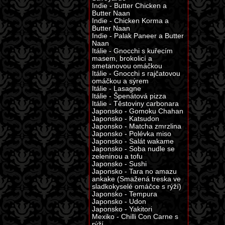
Indie - Butter Chicken a
Butter Naan
Indie - Chicken Korma a
Butter Naan
Indie - Palak Paneer a Butter
Naan
Itálie - Gnocchi s kuřecím
masem, brokolicí a
smetanovou omáčkou
Itálie - Gnocchi s rajčatovou
omáčkou a sýrem
Itálie - Lasagne
Itálie - Špenátová pizza
Itálie - Těstoviny carbonara
Japonsko - Gomoku Chahan
Japonsko - Katsudon
Japonsko - Matcha zmrzlina
Japonsko - Polévka miso
Japonsko - Salát wakame
Japonsko - Soba nudle se
zeleninou a tofu
Japonsko - Sushi
Japonsko - Tara no amazu
ankake (Smažená treska ve
sladkokyselé omáčce s rýží)
Japonsko - Tempura
Japonsko - Udon
Japonsko - Yakitori
Mexiko - Chilli Con Carne s
rýží