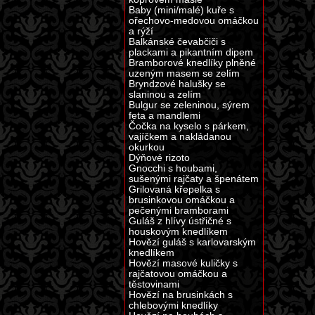
Baby (mini/malé) kuře s
ořechovo-medovou omáčkou
a rýží
Balkánské čevabčiči s
plackami a pikantním dipem
Bramborové knedlíky plněné
uzeným masem se zelím
Bryndzové halušky se
slaninou a zelím
Bulgur se zeleninou, sýrem
feta a mandlemi
Čočka na kyselo s párkem,
vajíčkem a nakládanou
okurkou
Dýňové rizoto
Gnocchi s houbami,
sušenými rajčaty a špenátem
Grilovaná křepelka s
brusinkovou omáčkou a
pečenými bramborami
Guláš z hlívy ústřičné s
houskovým knedlíkem
Hovězí guláš s karlovarským
knedlíkem
Hovězí masové kuličky s
rajčatovou omáčkou a
těstovinami
Hovězí na brusinkách s
chlebovými knedlíky