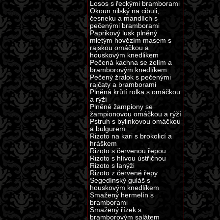
Losos s řeckými bramborami
Okoun nilský na cibuli,
česneku a mandlích s
pečenými bramborami
Paprikový lusk plněný
mletým hovězím masem s
rajskou omáčkou a
houskovým knedlikem
Pečená kachna se zelím a
bramborovým knedlíkem
Pečený žralok s pečenými
rajčaty a bramborami
Plněná krůtí rolka s omáčkou
a rýží
Plněné žampiony se
žampionovou omáčkou a rýží
Pstruh s bylinkovou omáčkou
a bulgurem
Rizoto na kari s brokolicí a
hráškem
Rizoto s červenou řepou
Rizoto s hlívou ústřičnou
Rizoto s lanýži
Rizoto z červené řepy
Segedínský guláš s
houskovým knedlíkem
Smažený hermelín s
bramborami
Smažený řízek s
bramborovým salátem