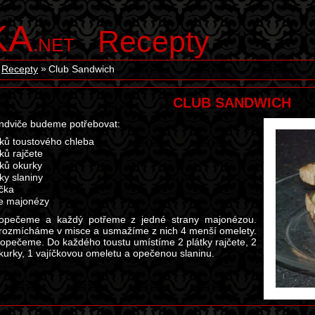
KA
Recepty
.NET
Recepty
Club Sandwich
CLUB SANDWICH
ndviče budeme potřebovat:
tků toustového chleba
tků rajčete
tků okurky
tky slaniny
íčka
ce majonézy
 opečeme a každý potřeme z jedné strany majonézou.
 rozmícháme v misce a usmažíme z nich 4 menší omelety.
 opečeme. Do každého toustu umístíme 2 plátky rajčete, 2
okurky, 1 vajíčkovou omeletu a opečenou slaninu.