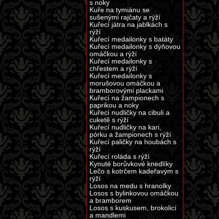
s noky
Kuře na tymiánu se
sušenými rajčaty a rýží
Kuřecí játra na jablkách s
rýží
Kuřecí medailonky s batáty
Kuřecí medailonky s dýňovou
omáčkou a rýží
Kuřecí medailonky s
chřestem a rýží
Kuřecí medailonky s
morušovou omáčkou a
bramborovými plackami
Kuřecí na žampionech s
paprikou a noky
Kuřecí nudličky na cibuli a
cuketě s rýží
Kuřecí nudličky na kari,
pórku a žampionech s rýží
Kuřecí paličky na houbách s
rýží
Kuřecí roláda s rýží
Kynuté borůvkové knedlíky
Lečo s kotrčem kadeřavým s
rýží
Losos na medu s hranolky
Losos s bylinkovou omáčkou
a bramborem
Losos s kuskusem, brokolicí
a mandlemi