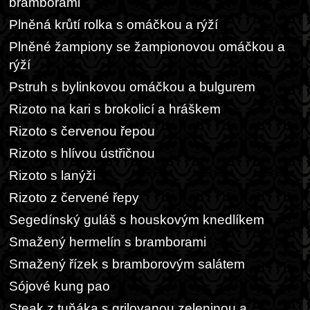
bramborami
Plněná krůtí rolka s omáčkou a rýží
Plněné žampiony se žampionovou omáčkou a
rýží
Pstruh s bylinkovou omáčkou a bulgurem
Rizoto na kari s brokolicí a hráškem
Rizoto s červenou řepou
Rizoto s hlívou ústřičnou
Rizoto s lanýži
Rizoto z červené řepy
Segedínský guláš s houskovým knedlíkem
Smažený hermelín s bramborami
Smažený řízek s bramborovým salátem
Sójové kung pao
Steak z tuňáka s grilovanou zeleninou a