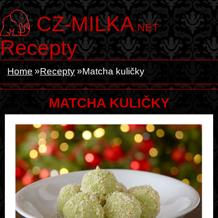
CZ-MILKA
.NET
Recepty
Home
Recepty
Matcha kuličky
MATCHA KULIČKY