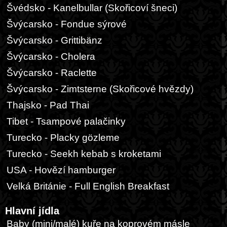
Švédsko - Kanelbullar (Skořicoví šneci)
Švýcarsko - Fondue sýrové
Švýcarsko - Grittibänz
Švýcarsko - Cholera
Švýcarsko - Raclette
Švýcarsko - Zimtsterne (Skořicové hvězdy)
Thajsko - Pad Thai
Tibet - Tsampové palačinky
Turecko - Placky gözleme
Turecko - Seekh kebab s kroketami
USA - Hovězí hamburger
Velká Británie - Full English Breakfast
Hlavní jídla
Baby (mini/malé) kuře na koprovém másle