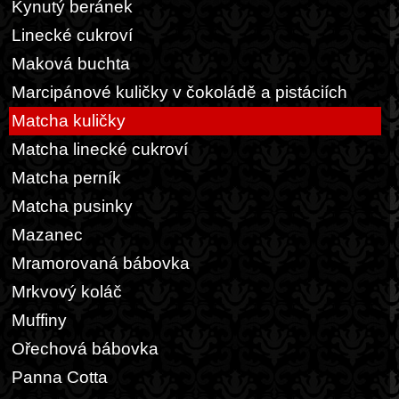
Kynutý beránek
Linecké cukroví
Maková buchta
Marcipánové kuličky v čokoládě a pistáciích
Matcha kuličky
Matcha linecké cukroví
Matcha perník
Matcha pusinky
Mazanec
Mramorovaná bábovka
Mrkvový koláč
Muffiny
Ořechová bábovka
Panna Cotta