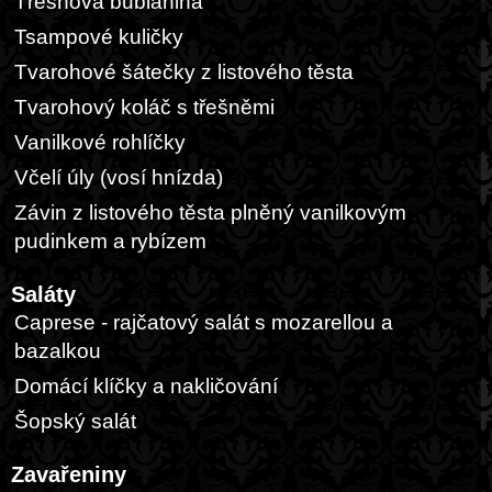
Třešňová bublanina
Tsampové kuličky
Tvarohové šátečky z listového těsta
Tvarohový koláč s třešněmi
Vanilkové rohlíčky
Včelí úly (vosí hnízda)
Závin z listového těsta plněný vanilkovým
pudinkem a rybízem
Saláty
Caprese - rajčatový salát s mozarellou a
bazalkou
Domácí klíčky a nakličování
Šopský salát
Zavařeniny