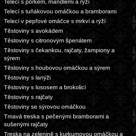
Telecí s pórkem, mandlemi a rýží
Telecí s tuňákovou omáčkou a bramborami
Telecí v pepřové omáčce s mrkví a rýží
Těstoviny s avokádem
Těstoviny s citronovým špenátem
Těstoviny s čekankou, rajčaty, žampiony a
sýrem
Těstoviny s houbovou omáčkou a sýrem
Těstoviny s lanýži
Těstoviny s lososem a brokolicí
Těstoviny s rajčaty
Těstoviny se sýrovou omáčkou
Tmavá treska s pečenými bramborami a
sušenými rajčaty
Treska na zelenině s kurkumovou omáčkou a