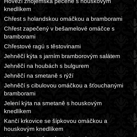
Hovězí znojemská pečeně s houskovým
knedlíkem
Chřest s holandskou omáčkou a bramborami
Chřest zapečený v bešamelové omáčce s
bramborami
Chřestové ragú s těstovinami
Jehněčí kýta s jarním bramborovým salátem
Jehněčí na houbách s bulgurem
Jehněčí na smetaně s rýží
Jehněčí s cibulovou omáčkou a šťouchanými
bramborami
Jelení kýta na smetaně s houskovým
knedlíkem
Kančí krkovice se šípkovou omáčkou a
houskovým knedlíkem