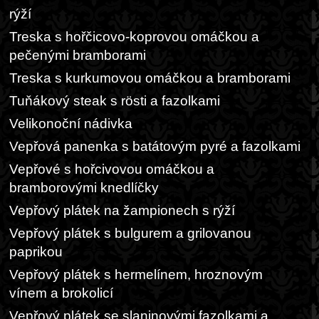
rýží
Treska s hořčicovo-koprovou omáčkou a
pečenými bramborami
Treska s kurkumovou omáčkou a bramborami
Tuňákový steak s rösti a fazolkami
Velikonoční nádivka
Vepřová panenka s batátovým pyré a fazolkami
Vepřové s hořcivovou omáčkou a
bramborovými knedlíčky
Vepřový plátek na žampionech s rýží
Vepřový plátek s bulgurem a grilovanou
paprikou
Vepřový plátek s hermelínem, hroznovým
vínem a brokolicí
Vepřový plátek se slaninovými fazolkami a