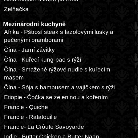
Zelňačka
Mezinárodní kuchyně
Afrika - Pštrosí steak s fazolovými lusky a
pečenými bramborami
Čína - Jarní závitky
Čína - Kuřecí kung-pao s rýží
Čína - Smažené rýžové nudle s kuřecím
masem
Čína - Sója s bambusem a vajíčkem s rýží
Etiopie - Čočka se zeleninou a kořením
Francie - Quiche
Francie - Ratatouille
Francie- La Crôute Savoyarde
Indie - Butter Chicken a Butter Naan