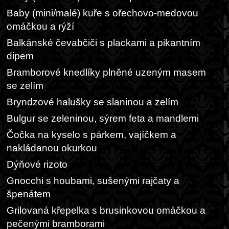
Baby (mini/malé) kuře s ořechovo-medovou
omáčkou a rýží
Balkánské čevabčiči s plackami a pikantním
dipem
Bramborové knedlíky plněné uzeným masem
se zelím
Bryndzové halušky se slaninou a zelím
Bulgur se zeleninou, sýrem feta a mandlemi
Čočka na kyselo s párkem, vajíčkem a
nakládanou okurkou
Dýňové rizoto
Gnocchi s houbami, sušenými rajčaty a
špenátem
Grilovaná křepelka s brusinkovou omáčkou a
pečenými bramborami