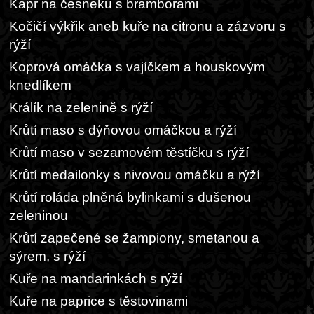
Kapr na česneku s bramborami
Kočičí výkřik aneb kuře na citronu a zázvoru s
rýží
Koprová omáčka s vajíčkem a houskovým
knedlíkem
Králík na zelenině s rýží
Krůtí maso s dýňovou omáčkou a rýží
Krůtí maso v sezamovém těstíčku s rýží
Krůtí medailonky s nivovou omáčku a rýží
Krůtí roláda plněná bylinkami s dušenou
zeleninou
Krůtí zapečené se žampiony, smetanou a
sýrem, s rýží
Kuře na mandarinkách s rýží
Kuře na paprice s těstovinami