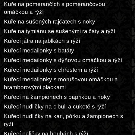
Kuře na pomerančích s pomerančovou
omáčkou a rýží
Kuře na sušených rajčatech s noky
Kuře na tymiánu se sušenými rajčaty a rýží
Kuřecí játra na jablkách s rýží
Kuřecí medailonky s batáty
Kuřecí medailonky s dýňovou omáčkou a rýží
Kuřecí medailonky s chřestem a rýží
Kuřecí medailonky s morušovou omáčkou a
bramborovými plackami
Kuřecí na žampionech s paprikou a noky
Kuřecí nudličky na cibuli a cuketě s rýží
Kuřecí nudličky na kari, pórku a žampionech s
rýží
Kuřecí paličky na houbách s rýží