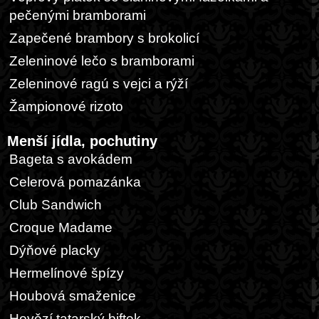
pečenými bramborami
Zapečené brambory s brokolicí
Zeleninové lečo s bramborami
Zeleninové ragú s vejci a rýží
Žampionové rizoto
Menší jídla, pochutiny
Bageta s avokádem
Celerová pomazánka
Club Sandwich
Croque Madame
Dýňové placky
Hermelínové špízy
Houbová smaženice
Hovězí tatarský biftek