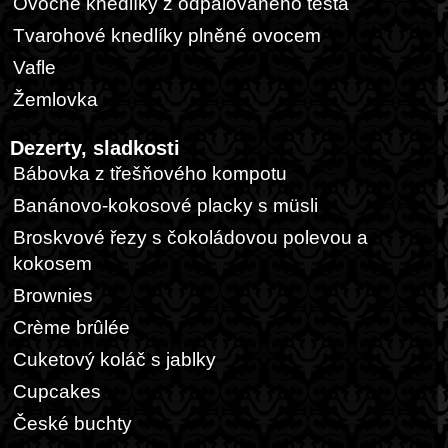
Ovocné knedlíky z odpalovaného těsta
Tvarohové knedlíky plněné ovocem
Vafle
Žemlovka
Dezerty, sladkosti
Bábovka z třešňového kompotu
Banánovo-kokosové placky s müsli
Broskvové řezy s čokoládovou polevou a
kokosem
Brownies
Crème brûlée
Cuketový koláč s jablky
Cupcakes
České buchty