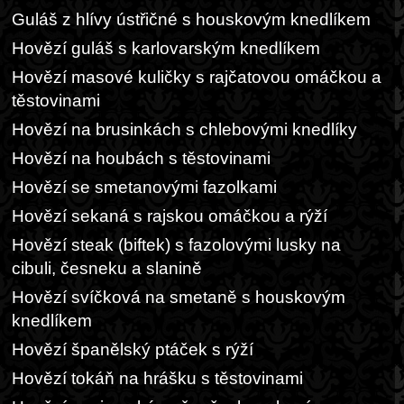
Guláš z hlívy ústřičné s houskovým knedlíkem
Hovězí guláš s karlovarským knedlíkem
Hovězí masové kuličky s rajčatovou omáčkou a
těstovinami
Hovězí na brusinkách s chlebovými knedlíky
Hovězí na houbách s těstovinami
Hovězí se smetanovými fazolkami
Hovězí sekaná s rajskou omáčkou a rýží
Hovězí steak (biftek) s fazolovými lusky na
cibuli, česneku a slanině
Hovězí svíčková na smetaně s houskovým
knedlíkem
Hovězí španělský ptáček s rýží
Hovězí tokáň na hrášku s těstovinami