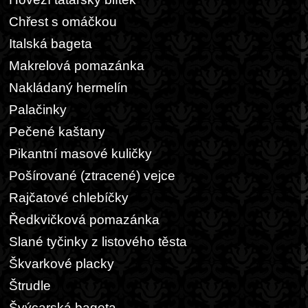
Chřest s omáčkou
Italská bageta
Makrelová pomazánka
Nakládaný hermelín
Palačinky
Pečené kaštany
Pikantní masové kuličky
Pošírované (ztracené) vejce
Rajčatové chlebíčky
Ředkvičková pomazánka
Slané tyčinky z listového těsta
Škvarkové placky
Štrudle
Švýcarská bageta