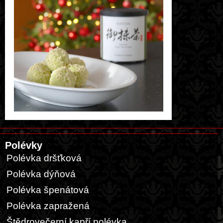
Polévky
Polévka dršťková
Polévka dýňová
Polévka špenátová
Polévka zapražená
Štědrovečerní kapří polévka