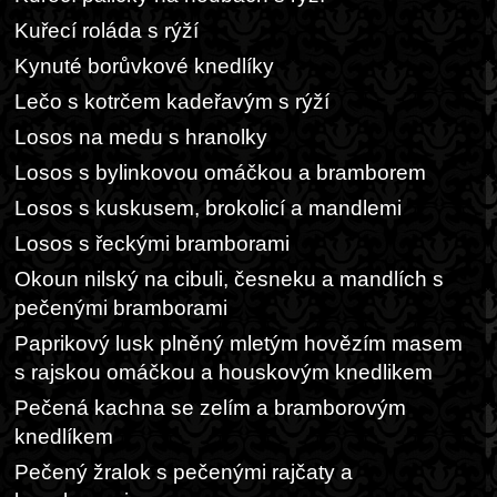
Kuřecí roláda s rýží
Kynuté borůvkové knedlíky
Lečo s kotrčem kadeřavým s rýží
Losos na medu s hranolky
Losos s bylinkovou omáčkou a bramborem
Losos s kuskusem, brokolicí a mandlemi
Losos s řeckými bramborami
Okoun nilský na cibuli, česneku a mandlích s
pečenými bramborami
Paprikový lusk plněný mletým hovězím masem
s rajskou omáčkou a houskovým knedlikem
Pečená kachna se zelím a bramborovým
knedlíkem
Pečený žralok s pečenými rajčaty a