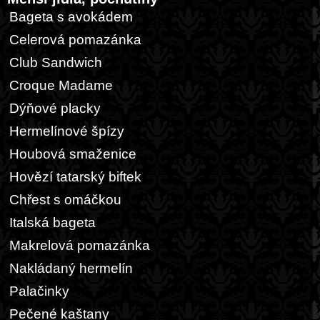
Bageta s avokádem
Celerová pomazánka
Club Sandwich
Croque Madame
Dýňové placky
Hermelínové špízy
Houbová smaženice
Hovězí tatarský biftek
Chřest s omáčkou
Italská bageta
Makrelová pomazánka
Nakládaný hermelín
Palačinky
Pečené kaštany