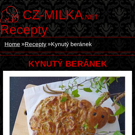
CZ-MILKA
.NET
Recepty
Home
Recepty
Kynutý beránek
KYNUTÝ BERÁNEK