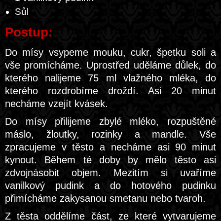
Sůl
Postup:
Do mísy vsypeme mouku, cukr, špetku soli a
vše promícháme. Uprostřed uděláme důlek, do
kterého nalijeme 75 ml vlažného mléka, do
kterého rozdrobíme droždí. Asi 20 minut
necháme vzejít kvásek.
Do mísy přilijeme zbylé mléko, rozpuštěné
máslo, žloutky, rozinky a mandle. Vše
zpracujeme v těsto a necháme asi 90 minut
kynout. Během té doby by mělo těsto asi
zdvojnásobit objem. Mezitím si uvaříme
vanilkový pudink a do hotového pudinku
přimícháme zakysanou smetanu nebo tvaroh.
Z těsta oddělíme část, ze které vytvarujeme