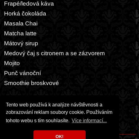
Frapé/ledová káva
Horká čokoláda
Masala Chai
Matcha latte
Mátový sirup
Medový čaj s citronem a se zázvorem
Mojito
Punč vánoční
Smoothie broskvové
Ostatní
Tento web používá k analýze návštěvnosti a
Kaše a müsli
zobrazování reklam soubory cookie. Používáním
Pšenično-žitný chleba
tohoto webu s tím souhlasíte.
Více informací...
Steaková omáčka
OK!