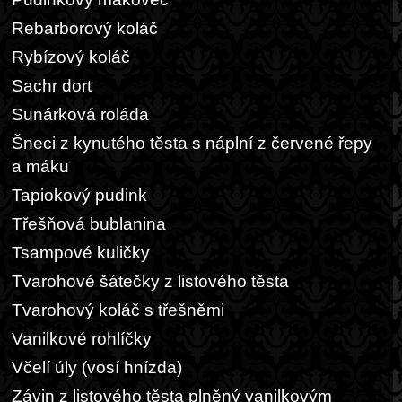
Rebarborový koláč
Rybízový koláč
Sachr dort
Sunárková roláda
Šneci z kynutého těsta s náplní z červené řepy
a máku
Tapiokový pudink
Třešňová bublanina
Tsampové kuličky
Tvarohové šátečky z listového těsta
Tvarohový koláč s třešněmi
Vanilkové rohlíčky
Včelí úly (vosí hnízda)
Závin z listového těsta plněný vanilkovým