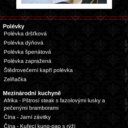
Polévky
Polévka dršťková
Polévka dýňová
Polévka špenátová
Polévka zapražená
Štědrovečerní kapří polévka
Zelňačka
Mezinárodní kuchyně
Afrika - Pštrosí steak s fazolovými lusky a
pečenými bramborami
Čína - Jarní závitky
Čína - Kuřecí kung-pao s rýží