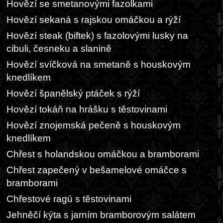
Hovězí se smetanovými fazolkami
Hovězí sekaná s rajskou omáčkou a rýží
Hovězí steak (biftek) s fazolovými lusky na
cibuli, česneku a slanině
Hovězí svíčková na smetaně s houskovým
knedlíkem
Hovězí španělský ptáček s rýží
Hovězí tokáň na hrášku s těstovinami
Hovězí znojemská pečeně s houskovým
knedlíkem
Chřest s holandskou omáčkou a bramborami
Chřest zapečený v bešamelové omáčce s
bramborami
Chřestové ragú s těstovinami
Jehněčí kýta s jarním bramborovým salátem