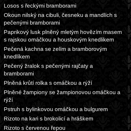
Losos s řeckými bramborami
Okoun nilský na cibuli, česneku a mandlích s
pečenými bramborami
Paprikový lusk plněný mletým hovězím masem
s rajskou omáčkou a houskovým knedlikem
Pečená kachna se zelím a bramborovým
knedlíkem
Pečený žralok s pečenými rajčaty a
bramborami
Plněná krůtí rolka s omáčkou a rýží
Plněné žampiony se žampionovou omáčkou a
rýží
Pstruh s bylinkovou omáčkou a bulgurem
Rizoto na kari s brokolicí a hráškem
Rizoto s červenou řepou