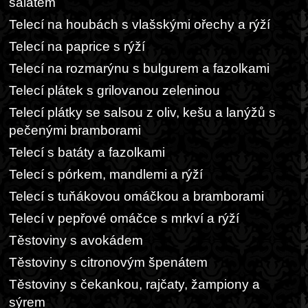
salátem
Telecí na houbách s vlašskými ořechy a rýží
Telecí na paprice s rýží
Telecí na rozmarýnu s bulgurem a fazolkami
Telecí plátek s grilovanou zeleninou
Telecí plátky se salsou z oliv, kešu a lanýžů s
pečenými bramborami
Telecí s batáty a fazolkami
Telecí s pórkem, mandlemi a rýží
Telecí s tuňákovou omáčkou a bramborami
Telecí v pepřové omáčce s mrkví a rýží
Těstoviny s avokádem
Těstoviny s citronovým špenátem
Těstoviny s čekankou, rajčaty, žampiony a
sýrem