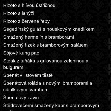
Rizoto s hlívou ústřičnou
Rizoto s lanýži
Rizoto z červené řepy
Segedínský guláš s houskovým knedlíkem
Smažený hermelín s bramborami
Smažený řízek s bramborovým salátem
Sójové kung pao
Steak z tuňáka s grilovanou zeleninou a
bulgurem
Špenát v listovém těstě
Špenátová roláda s novými bramborami a
cibulkovým tvarohem
Špenátový závin
Štědrovečerní smažený kapr s bramborovým