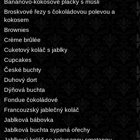
Banánovo-kokosové placky s müsli
Broskvové řezy s čokoládovou polevou a
kokosem
Brownies
Crème brûlée
Cuketový koláč s jablky
Cupcakes
České buchty
Duhový dort
Dýňová buchta
Fondue čokoládové
Francouzský jablečný koláč
Jablková bábovka
Jablková buchta sypaná ořechy
Jablkový koláč se zakysanou smetanou