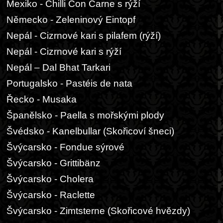
Mexiko - Chilli Con Carne s rýží
Německo - Zeleninový Eintopf
Nepál - Cizrnové kari s pilafem (rýží)
Nepál - Cizrnové kari s rýží
Nepál – Dal Bhat Tarkari
Portugalsko - Pastéis de nata
Řecko - Musaka
Španělsko - Paella s mořskými plody
Švédsko - Kanelbullar (Skořicoví šneci)
Švýcarsko - Fondue sýrové
Švýcarsko - Grittibänz
Švýcarsko - Cholera
Švýcarsko - Raclette
Švýcarsko - Zimtsterne (Skořicové hvězdy)