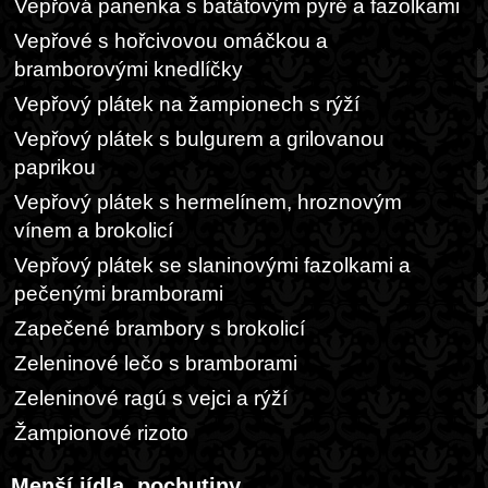
Vepřová panenka s batátovým pyré a fazolkami
Vepřové s hořcivovou omáčkou a
bramborovými knedlíčky
Vepřový plátek na žampionech s rýží
Vepřový plátek s bulgurem a grilovanou
paprikou
Vepřový plátek s hermelínem, hroznovým
vínem a brokolicí
Vepřový plátek se slaninovými fazolkami a
pečenými bramborami
Zapečené brambory s brokolicí
Zeleninové lečo s bramborami
Zeleninové ragú s vejci a rýží
Žampionové rizoto
Menší jídla, pochutiny