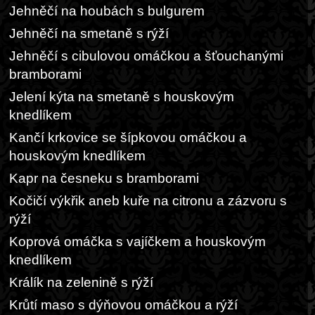
Jehněčí na houbách s bulgurem
Jehněčí na smetaně s rýží
Jehněčí s cibulovou omáčkou a šťouchanými
bramborami
Jelení kýta na smetaně s houskovým
knedlíkem
Kančí krkovice se šípkovou omáčkou a
houskovým knedlíkem
Kapr na česneku s bramborami
Kočičí výkřik aneb kuře na citronu a zázvoru s
rýží
Koprová omáčka s vajíčkem a houskovým
knedlíkem
Králík na zelenině s rýží
Krůtí maso s dýňovou omáčkou a rýží