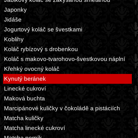
Japonky
Jidáše
Jogurtový koláč se švestkami
Koblihy
Koláč rybízový s drobenkou
Koláč s makovo-tvarohovo-švestkovou náplní
Křehký ovocný koláč
Kynutý beránek
Linecké cukroví
Maková buchta
Marcipánové kuličky v čokoládě a pistáciích
Matcha kuličky
Matcha linecké cukroví
Matcha perník