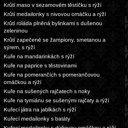
Krůtí maso v sezamovém těstíčku s rýží
Krůtí medailonky s nivovou omáčku a rýží
Krůtí roláda plněná bylinkami s dušenou
zeleninou
Krůtí zapečené se žampiony, smetanou a
sýrem, s rýží
Kuře na mandarinkách s rýží
Kuře na paprice s těstovinami
Kuře na pomerančích s pomerančovou
omáčkou a rýží
Kuře na sušených rajčatech s noky
Kuře na tymiánu se sušenými rajčaty a rýží
Kuřecí játra na jablkách s rýží
Kuřecí medailonky s batáty
Kuřecí medailonky s dýňovou omáčkou a rýží