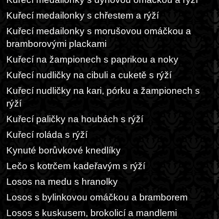
Kuřecí medailonky s chřestem a rýží
Kuřecí medailonky s morušovou omáčkou a
bramborovými plackami
Kuřecí na žampionech s paprikou a noky
Kuřecí nudličky na cibuli a cuketě s rýží
Kuřecí nudličky na kari, pórku a žampionech s
rýží
Kuřecí paličky na houbách s rýží
Kuřecí roláda s rýží
Kynuté borůvkové knedlíky
Lečo s kotrčem kadeřavým s rýží
Losos na medu s hranolky
Losos s bylinkovou omáčkou a bramborem
Losos s kuskusem, brokolicí a mandlemi