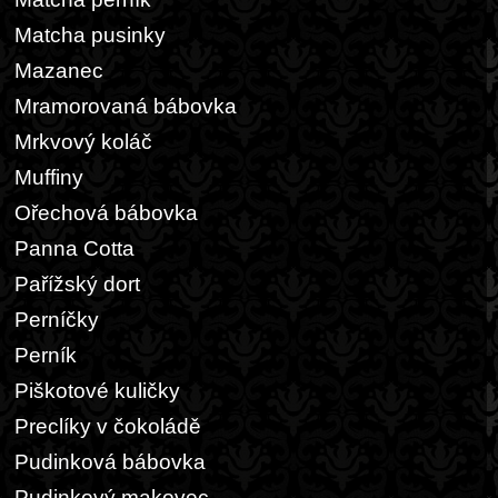
Matcha pusinky
Mazanec
Mramorovaná bábovka
Mrkvový koláč
Muffiny
Ořechová bábovka
Panna Cotta
Pařížský dort
Perníčky
Perník
Piškotové kuličky
Preclíky v čokoládě
Pudinková bábovka
Pudinkový makovec