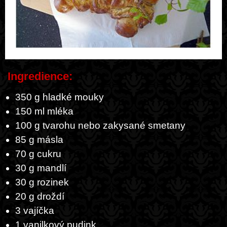
Ingredience:
350 g hladké mouky
150 ml mléka
100 g tvarohu nebo zakysané smetany
85 g másla
70 g cukru
30 g mandlí
30 g rozinek
20 g droždí
3 vajíčka
1 vanilkový pudink