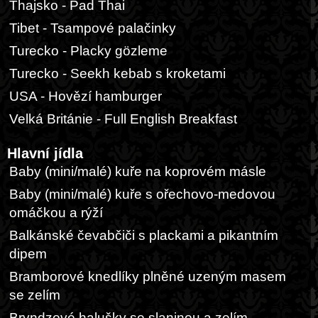
Thajsko - Pad Thai
Tibet - Tsampové palačinky
Turecko - Placky gözleme
Turecko - Seekh kebab s kroketami
USA - Hovězí hamburger
Velká Británie - Full English Breakfast
Hlavní jídla
Baby (mini/malé) kuře na koprovém másle
Baby (mini/malé) kuře s ořechovo-medovou
omáčkou a rýží
Balkánské čevabčiči s plackami a pikantním
dipem
Bramborové knedlíky plněné uzeným masem
se zelím
Bryndzové halušky se slaninou a zelím