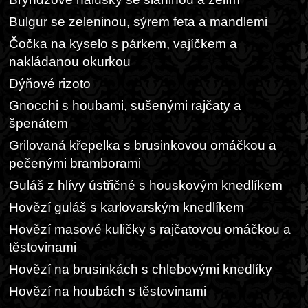
Bulgur se zeleninou, sýrem feta a mandlemi
Čočka na kyselo s párkem, vajíčkem a
nakládanou okurkou
Dýňové rizoto
Gnocchi s houbami, sušenými rajčaty a
špenátem
Grilovaná křepelka s brusinkovou omáčkou a
pečenými bramborami
Guláš z hlívy ústřičné s houskovým knedlíkem
Hovězí guláš s karlovarským knedlíkem
Hovězí masové kuličky s rajčatovou omáčkou a
těstovinami
Hovězí na brusinkách s chlebovými knedlíky
Hovězí na houbách s těstovinami