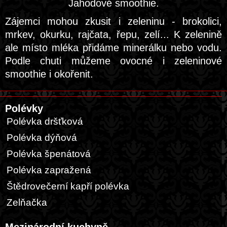
Jahodové smoothie.
Zájemci mohou zkusit i zeleninu - brokolici,
mrkev, okurku, rajčata, řepu, zelí... K zelenině
ale místo mléka přidáme minerálku nebo vodu.
Podle chuti můžeme ovocné i zeleninové
smoothie i okořenit.
Polévky
Polévka dršťková
Polévka dýňová
Polévka špenátová
Polévka zapražená
Štědrovečerní kapří polévka
Zelňačka
Mezinárodní kuchyně