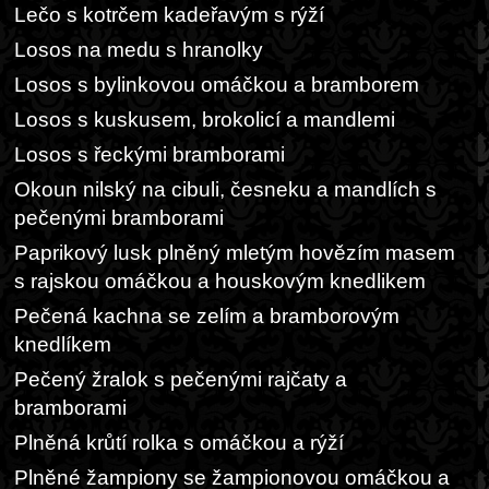
Lečo s kotrčem kadeřavým s rýží
Losos na medu s hranolky
Losos s bylinkovou omáčkou a bramborem
Losos s kuskusem, brokolicí a mandlemi
Losos s řeckými bramborami
Okoun nilský na cibuli, česneku a mandlích s
pečenými bramborami
Paprikový lusk plněný mletým hovězím masem
s rajskou omáčkou a houskovým knedlikem
Pečená kachna se zelím a bramborovým
knedlíkem
Pečený žralok s pečenými rajčaty a
bramborami
Plněná krůtí rolka s omáčkou a rýží
Plněné žampiony se žampionovou omáčkou a