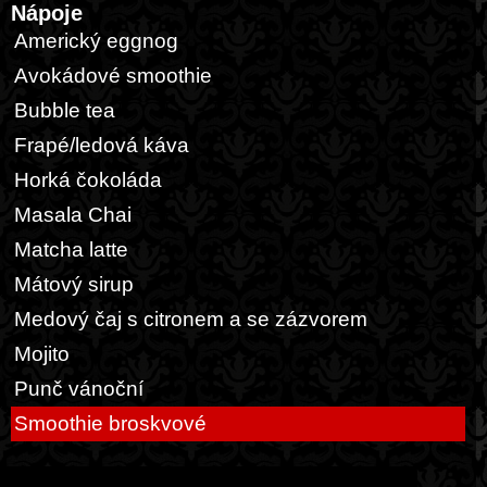
Nápoje
Americký eggnog
Avokádové smoothie
Bubble tea
Frapé/ledová káva
Horká čokoláda
Masala Chai
Matcha latte
Mátový sirup
Medový čaj s citronem a se zázvorem
Mojito
Punč vánoční
Smoothie broskvové
Ostatní