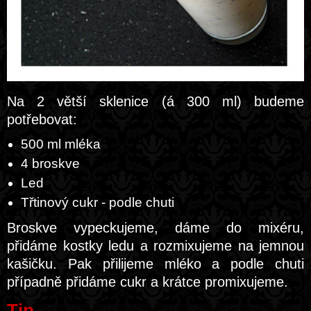
Na 2 větší sklenice (á 300 ml) budeme
potřebovat:
500 ml mléka
4 broskve
Led
Třtinový cukr - podle chuti
Broskve vypeckujeme, dáme do mixéru,
přidáme kostky ledu a rozmixujeme na jemnou
kašičku. Pak přilijeme mléko a podle chuti
případně přidáme cukr a krátce promixujeme.
Tip