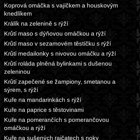
Koprová omáčka s vajíčkem a houskovým
knedlíkem
Králík na zelenině s rýží
Krůtí maso s dýňovou omáčkou a rýží
Krůtí maso v sezamovém těstíčku s rýží
Krůtí medailonky s nivovou omáčku a rýží
Krůtí roláda plněná bylinkami s dušenou
zeleninou
Krůtí zapečené se žampiony, smetanou a
sýrem, s rýží
Kuře na mandarinkách s rýží
Kuře na paprice s těstovinami
Kuře na pomerančích s pomerančovou
omáčkou a rýží
Kuře na sušených rajčatech s noky