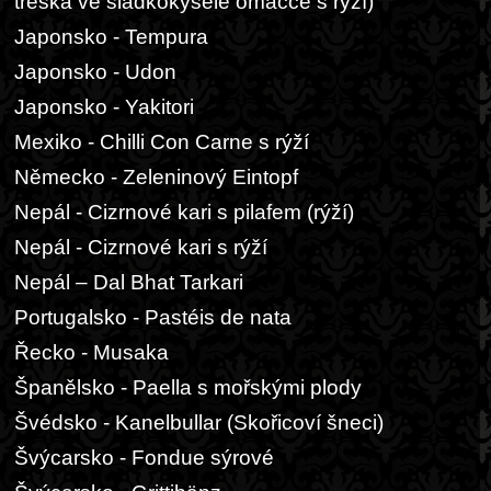
treska ve sladkokyselé omáčce s rýží)
Japonsko - Tempura
Japonsko - Udon
Japonsko - Yakitori
Mexiko - Chilli Con Carne s rýží
Německo - Zeleninový Eintopf
Nepál - Cizrnové kari s pilafem (rýží)
Nepál - Cizrnové kari s rýží
Nepál – Dal Bhat Tarkari
Portugalsko - Pastéis de nata
Řecko - Musaka
Španělsko - Paella s mořskými plody
Švédsko - Kanelbullar (Skořicoví šneci)
Švýcarsko - Fondue sýrové