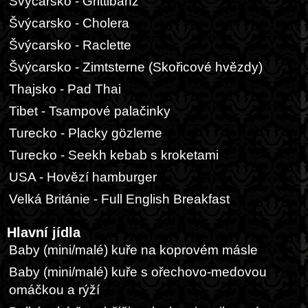
Švýcarsko - Grittibänz
Švýcarsko - Cholera
Švýcarsko - Raclette
Švýcarsko - Zimtsterne (Skořicové hvězdy)
Thajsko - Pad Thai
Tibet - Tsampové palačinky
Turecko - Placky gözleme
Turecko - Seekh kebab s kroketami
USA - Hovězí hamburger
Velká Británie - Full English Breakfast
Hlavní jídla
Baby (mini/malé) kuře na koprovém másle
Baby (mini/malé) kuře s ořechovo-medovou
omáčkou a rýží