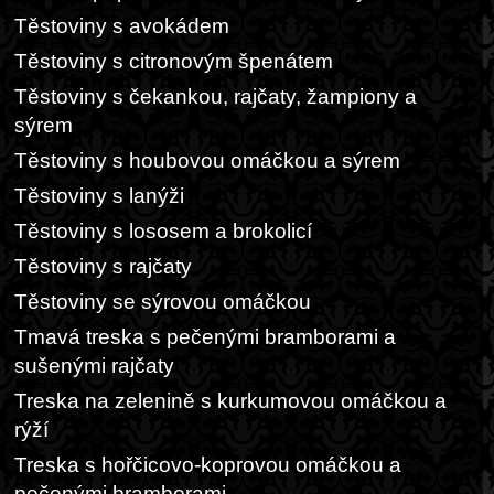
Těstoviny s avokádem
Těstoviny s citronovým špenátem
Těstoviny s čekankou, rajčaty, žampiony a
sýrem
Těstoviny s houbovou omáčkou a sýrem
Těstoviny s lanýži
Těstoviny s lososem a brokolicí
Těstoviny s rajčaty
Těstoviny se sýrovou omáčkou
Tmavá treska s pečenými bramborami a
sušenými rajčaty
Treska na zelenině s kurkumovou omáčkou a
rýží
Treska s hořčicovo-koprovou omáčkou a
pečenými bramborami