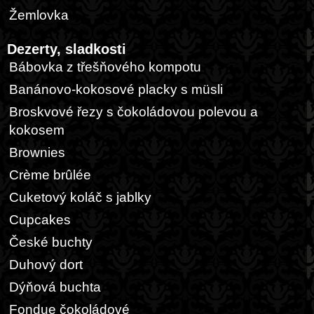
Žemlovka
Dezerty, sladkosti
Bábovka z třešňového kompotu
Banánovo-kokosové placky s müsli
Broskvové řezy s čokoládovou polevou a
kokosem
Brownies
Crème brûlée
Cuketový koláč s jablky
Cupcakes
České buchty
Duhový dort
Dýňová buchta
Fondue čokoládové