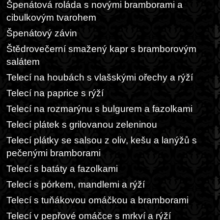
Špenátová roláda s novými bramborami a
cibulkovým tvarohem
Špenátový závin
Štědrovečerní smažený kapr s bramborovým
salátem
Telecí na houbách s vlašskými ořechy a rýží
Telecí na paprice s rýží
Telecí na rozmarýnu s bulgurem a fazolkami
Telecí plátek s grilovanou zeleninou
Telecí plátky se salsou z oliv, kešu a lanýžů s
pečenými bramborami
Telecí s batáty a fazolkami
Telecí s pórkem, mandlemi a rýží
Telecí s tuňákovou omáčkou a bramborami
Telecí v pepřové omáčce s mrkví a rýží