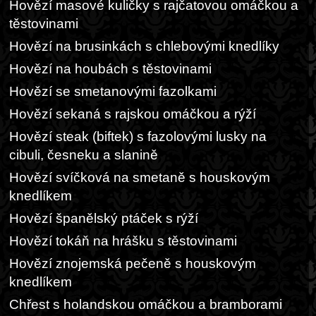
Hovězí masové kuličky s rajčatovou omáčkou a
těstovinami
Hovězí na brusinkách s chlebovými knedlíky
Hovězí na houbách s těstovinami
Hovězí se smetanovými fazolkami
Hovězí sekaná s rajskou omáčkou a rýží
Hovězí steak (biftek) s fazolovými lusky na
cibuli, česneku a slanině
Hovězí svíčková na smetaně s houskovým
knedlíkem
Hovězí španělský ptáček s rýží
Hovězí tokáň na hrášku s těstovinami
Hovězí znojemská pečeně s houskovým
knedlíkem
Chřest s holandskou omáčkou a bramborami