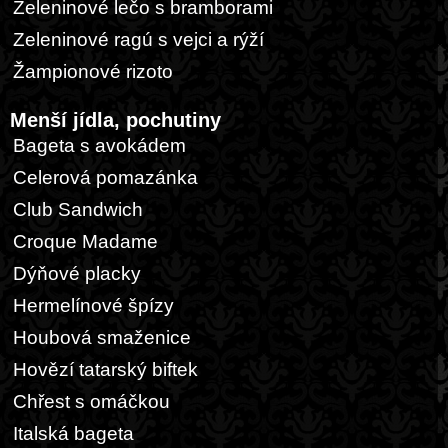
Zeleninové lečo s bramborami
Zeleninové ragú s vejci a rýží
Žampionové rizoto
Menší jídla, pochutiny
Bageta s avokádem
Celerová pomazánka
Club Sandwich
Croque Madame
Dýňové placky
Hermelínové špízy
Houbová smaženice
Hovězí tatarský biftek
Chřest s omáčkou
Italská bageta