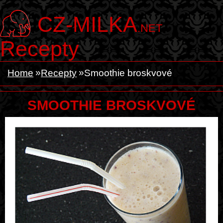
CZ-MILKA
.NET
Recepty
Home
Recepty
Smoothie broskvové
SMOOTHIE BROSKVOVÉ