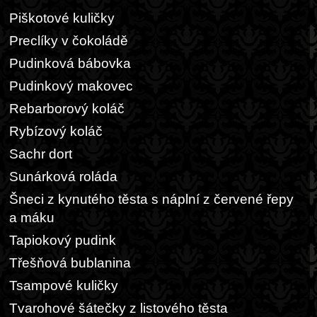
Piškotové kuličky
Preclíky v čokoládě
Pudinková bábovka
Pudinkový makovec
Rebarborový koláč
Rybízový koláč
Sachr dort
Sunárková roláda
Šneci z kynutého těsta s náplní z červené řepy
a máku
Tapiokový pudink
Třešňová bublanina
Tsampové kuličky
Tvarohové šátečky z listového těsta