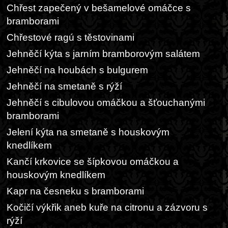
Chřest zapečený v bešamelové omáčce s
bramborami
Chřestové ragú s těstovinami
Jehněčí kýta s jarním bramborovým salátem
Jehněčí na houbách s bulgurem
Jehněčí na smetaně s rýží
Jehněčí s cibulovou omáčkou a šťouchanými
bramborami
Jelení kýta na smetaně s houskovým
knedlíkem
Kančí krkovice se šípkovou omáčkou a
houskovým knedlíkem
Kapr na česneku s bramborami
Kočičí výkřik aneb kuře na citronu a zázvoru s
rýží