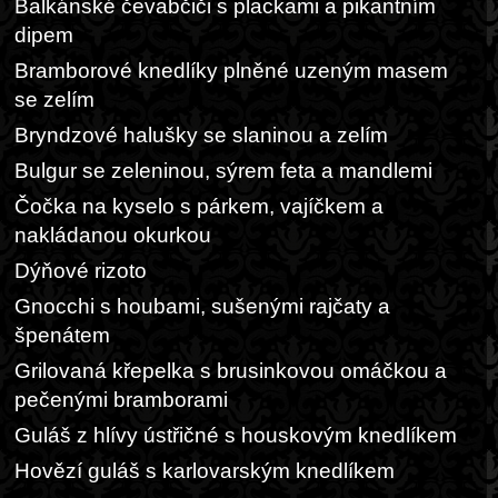
Balkánské čevabčiči s plackami a pikantním
dipem
Bramborové knedlíky plněné uzeným masem
se zelím
Bryndzové halušky se slaninou a zelím
Bulgur se zeleninou, sýrem feta a mandlemi
Čočka na kyselo s párkem, vajíčkem a
nakládanou okurkou
Dýňové rizoto
Gnocchi s houbami, sušenými rajčaty a
špenátem
Grilovaná křepelka s brusinkovou omáčkou a
pečenými bramborami
Guláš z hlívy ústřičné s houskovým knedlíkem
Hovězí guláš s karlovarským knedlíkem