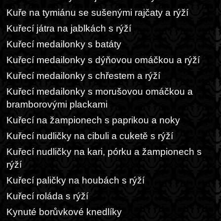
Kuře na tymiánu se sušenými rajčaty a rýží
Kuřecí játra na jablkách s rýží
Kuřecí medailonky s batáty
Kuřecí medailonky s dýňovou omáčkou a rýží
Kuřecí medailonky s chřestem a rýží
Kuřecí medailonky s morušovou omáčkou a
bramborovými plackami
Kuřecí na žampionech s paprikou a noky
Kuřecí nudličky na cibuli a cuketě s rýží
Kuřecí nudličky na kari, pórku a žampionech s
rýží
Kuřecí paličky na houbách s rýží
Kuřecí roláda s rýží
Kynuté borůvkové knedlíky