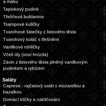
a máku
Tapiokový pudink
Třešňová bublanina
Tsampové kuličky
Tvarohové šátečky z listového těsta
Tvarohový koláč s třešněmi
Vanilkové rohlíčky
Včelí úly (vosí hnízda)
Závin z listového těsta plněný vanilkovým
pudinkem a rybízem
Saláty
Caprese - rajčatový salát s mozarellou a
bazalkou
Domácí klíčky a nakličování