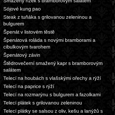
Smažený řízek s bramborovým salátem
Sójové kung pao
Steak z tuňáka s grilovanou zeleninou a
bulgurem
Špenát v listovém těstě
Špenátová roláda s novými bramborami a
cibulkovým tvarohem
Špenátový závin
Štědrovečerní smažený kapr s bramborovým
salátem
Telecí na houbách s vlašskými ořechy a rýží
Telecí na paprice s rýží
Telecí na rozmarýnu s bulgurem a fazolkami
Telecí plátek s grilovanou zeleninou
Telecí plátky se salsou z oliv, kešu a lanýžů s