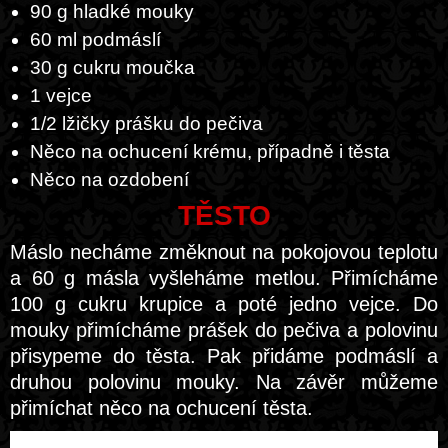
90 g hladké mouky
60 ml podmáslí
30 g cukru moučka
1 vejce
1/2 lžičky prášku do pečiva
Něco na ochucení krému, případně i těsta
Něco na ozdobení
TĚSTO
Máslo necháme změknout na pokojovou teplotu
a 60 g másla vyšleháme metlou. Přimícháme
100 g cukru krupice a poté jedno vejce. Do
mouky přimícháme prášek do pečiva a polovinu
přisypeme do těsta. Pak přidáme podmáslí a
druhou polovinu mouky. Na závěr můžeme
přimíchat něco na ochucení těsta.