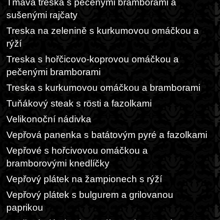
Tmavá treska s pečenými bramborami a
sušenými rajčaty
Treska na zelenině s kurkumovou omáčkou a
rýží
Treska s hořčicovo-koprovou omáčkou a
pečenými bramborami
Treska s kurkumovou omáčkou a bramborami
Tuňákový steak s rösti a fazolkami
Velikonoční nádivka
Vepřová panenka s batátovým pyré a fazolkami
Vepřové s hořcivovou omáčkou a
bramborovými knedlíčky
Vepřový plátek na žampionech s rýží
Vepřový plátek s bulgurem a grilovanou
paprikou