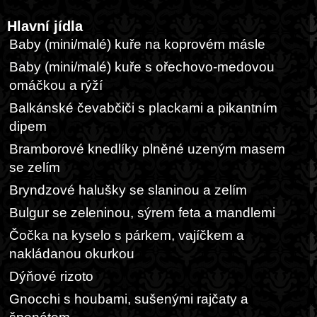
Hlavní jídla
Baby (mini/malé) kuře na koprovém másle
Baby (mini/malé) kuře s ořechovo-medovou
omáčkou a rýží
Balkánské čevabčiči s plackami a pikantním
dipem
Bramborové knedlíky plněné uzeným masem
se zelím
Bryndzové halušky se slaninou a zelím
Bulgur se zeleninou, sýrem feta a mandlemi
Čočka na kyselo s párkem, vajíčkem a
nakládanou okurkou
Dýňové rizoto
Gnocchi s houbami, sušenými rajčaty a