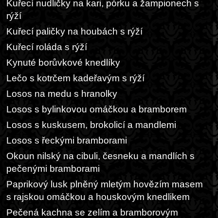
Kuřecí nudličky na kari, pórku a žampionech s
rýží
Kuřecí paličky na houbách s rýží
Kuřecí roláda s rýží
Kynuté borůvkové knedlíky
Lečo s kotrčem kadeřavým s rýží
Losos na medu s hranolky
Losos s bylinkovou omáčkou a bramborem
Losos s kuskusem, brokolicí a mandlemi
Losos s řeckými bramborami
Okoun nilský na cibuli, česneku a mandlích s
pečenými bramborami
Paprikový lusk plněný mletým hovězím masem
s rajskou omáčkou a houskovým knedlikem
Pečená kachna se zelím a bramborovým