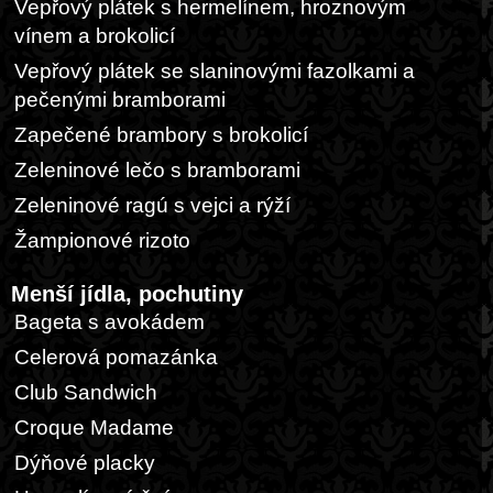
Vepřový plátek s hermelínem, hroznovým
vínem a brokolicí
Vepřový plátek se slaninovými fazolkami a
pečenými bramborami
Zapečené brambory s brokolicí
Zeleninové lečo s bramborami
Zeleninové ragú s vejci a rýží
Žampionové rizoto
Menší jídla, pochutiny
Bageta s avokádem
Celerová pomazánka
Club Sandwich
Croque Madame
Dýňové placky