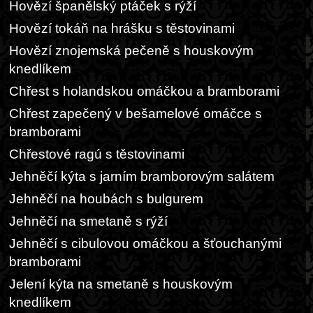
Hovězí španělský ptáček s rýží
Hovězí tokáň na hrášku s těstovinami
Hovězí znojemská pečeně s houskovým
knedlíkem
Chřest s holandskou omáčkou a bramborami
Chřest zapečený v bešamelové omáčce s
bramborami
Chřestové ragú s těstovinami
Jehněčí kýta s jarním bramborovým salátem
Jehněčí na houbách s bulgurem
Jehněčí na smetaně s rýží
Jehněčí s cibulovou omáčkou a šťouchanými
bramborami
Jelení kýta na smetaně s houskovým
knedlíkem