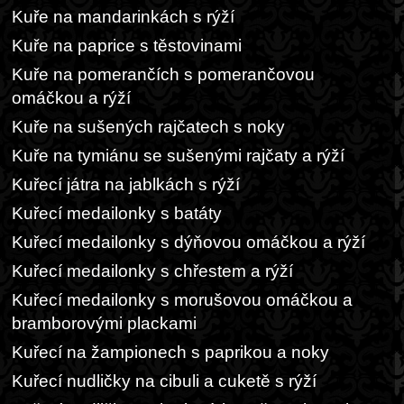
Kuře na mandarinkách s rýží
Kuře na paprice s těstovinami
Kuře na pomerančích s pomerančovou
omáčkou a rýží
Kuře na sušených rajčatech s noky
Kuře na tymiánu se sušenými rajčaty a rýží
Kuřecí játra na jablkách s rýží
Kuřecí medailonky s batáty
Kuřecí medailonky s dýňovou omáčkou a rýží
Kuřecí medailonky s chřestem a rýží
Kuřecí medailonky s morušovou omáčkou a
bramborovými plackami
Kuřecí na žampionech s paprikou a noky
Kuřecí nudličky na cibuli a cuketě s rýží