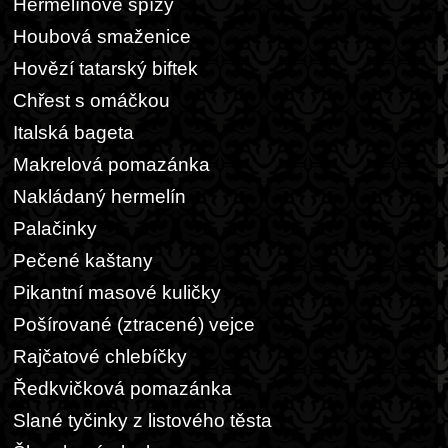
Hermelínové špízy
Houbová smaženice
Hovězí tatarský biftek
Chřest s omáčkou
Italská bageta
Makrelová pomazánka
Nakládaný hermelín
Palačinky
Pečené kaštany
Pikantní masové kuličky
Pošírované (ztracené) vejce
Rajčatové chlebíčky
Ředkvičková pomazánka
Slané tyčinky z listového těsta