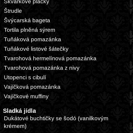
Škvarkové placky
Štrudle
Švýcarská bageta
Tortila plněná sýrem
Tuňáková pomazánka
Tuňákové listové šátečky
Tvarohová hermelínová pomazánka
Tvarohová pomazánka z nivy
Utopenci s cibulí
Vajíčková pomazánka
Vajíčkové muffiny
Sladká jídla
Dukátové buchtičky se šodó (vanilkovým
krémem)