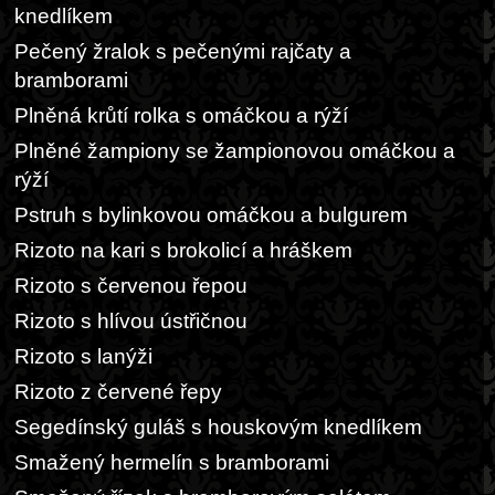
knedlíkem
Pečený žralok s pečenými rajčaty a
bramborami
Plněná krůtí rolka s omáčkou a rýží
Plněné žampiony se žampionovou omáčkou a
rýží
Pstruh s bylinkovou omáčkou a bulgurem
Rizoto na kari s brokolicí a hráškem
Rizoto s červenou řepou
Rizoto s hlívou ústřičnou
Rizoto s lanýži
Rizoto z červené řepy
Segedínský guláš s houskovým knedlíkem
Smažený hermelín s bramborami