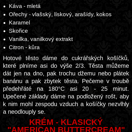
Káva - mletá
Ořechy - vlašský, lískový, arašídy, kokos
Karamel
Skořice
Vanilka, vanilkový extrakt
Citron - kůra
Hotové těsto dáme do cukrářských košíčků,
které plníme asi do výše 2/3. Těsta můžeme
dát jen na dno, pak trochu džemu nebo plátek
banánu a pak zbytek těsta. Pečeme v troubě
předehřáté na 180°C asi 20 - 25 minut.
Upečené základy dáme na podložený rošt, aby
k nim mohl zespodu vzduch a košíčky nezvlhly
a neodlouply se.
KRÉM - KLASICKÝ
"AMERICAN BUTTERCREAM"