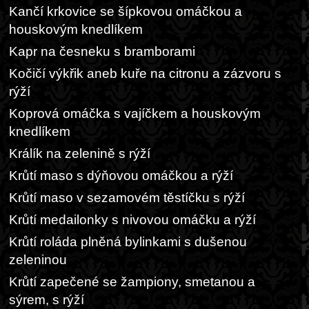
Kančí krkovice se šípkovou omáčkou a
houskovým knedlíkem
Kapr na česneku s bramborami
Kočičí výkřik aneb kuře na citronu a zázvoru s
rýží
Koprová omáčka s vajíčkem a houskovým
knedlíkem
Králík na zelenině s rýží
Krůtí maso s dýňovou omáčkou a rýží
Krůtí maso v sezamovém těstíčku s rýží
Krůtí medailonky s nivovou omáčku a rýží
Krůtí roláda plněná bylinkami s dušenou
zeleninou
Krůtí zapečené se žampiony, smetanou a
sýrem, s rýží