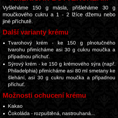
Vyšleháme 150 g másla, přišleháme 30 g
moučkového cukru a 1 - 2 lžíce džemu nebo
jiné příchutě.
Další varianty krému
Tvarohový krém - ke 150 g plnotučného
tvarohu přimícháme asi 30 g cukru moučka a
případnou příchuť.
Sýrový krém - ke 150 g krémového sýra (např.
Philadelphia) přimícháme asi 80 ml smetany ke
šlehání, asi 30 g cukru moučka a případnou
příchuť.
Možnosti ochucení krému
Kakao
Čokoláda - rozpuštěná, nastrouhaná...