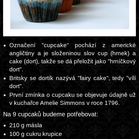
Označení "cupcake" pochází z americké
angličtiny a je složeninou slov cup (hrnek) a
cake (dort), takže se dá přeložit jako "hrníčkový
dort".
Britsky se dortík nazývá "fairy cake", tedy "vílí
dort".
První zmínka o cupcaku se objevuje údajně už
v kuchařce Amelie Simmons v roce 1796.
Na 9 cupcaků budeme potřebovat:
210 g másla
100 g cukru krupice