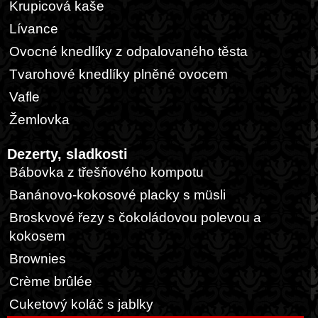
Krupicová kaše
Lívance
Ovocné knedlíky z odpalovaného těsta
Tvarohové knedlíky plněné ovocem
Vafle
Žemlovka
Dezerty, sladkosti
Bábovka z třešňového kompotu
Banánovo-kokosové placky s müsli
Broskvové řezy s čokoládovou polevou a
kokosem
Brownies
Crème brûlée
Cuketový koláč s jablky