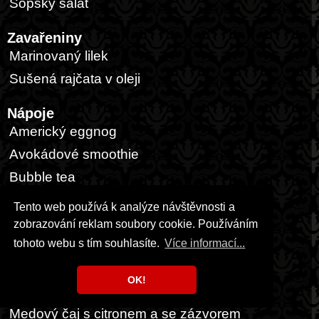
Šopský salát
Zavařeniny
Marinovaný lilek
Sušená rajčata v oleji
Nápoje
Americký eggnog
Avokádové smoothie
Bubble tea
Frapé/ledová káva
Tento web používá k analýze návštěvnosti a
Horká čokoláda
zobrazování reklam soubory cookie. Používáním
tohoto webu s tím souhlasíte.
Více informací...
Masala Chai
Matcha latte
OK!
Mátový sirup
Medový čaj s citronem a se zázvorem