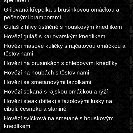
špenátem
Grilovaná křepelka s brusinkovou omáčkou a
pečenými bramborami
Guláš z hlívy ústřičné s houskovým knedlíkem
Hovězí guláš s karlovarským knedlíkem
Hovězí masové kuličky s rajčatovou omáčkou a
těstovinami
Hovězí na brusinkách s chlebovými knedlíky
Hovězí na houbách s těstovinami
Hovězí se smetanovými fazolkami
Hovězí sekaná s rajskou omáčkou a rýží
Hovězí steak (biftek) s fazolovými lusky na
cibuli, česneku a slanině
Hovězí svíčková na smetaně s houskovým
knedlíkem