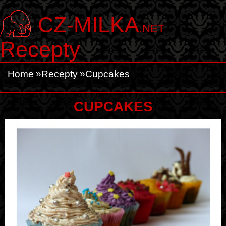
CZ-MILKA
.NET
Recepty
Home
Recepty
Cupcakes
CUPCAKES