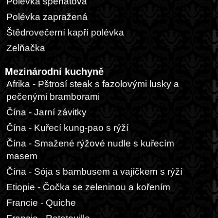
Polévka špenátová
Polévka zapražená
Štědrovečerní kapří polévka
Zelňačka
Mezinárodní kuchyně
Afrika - Pštrosí steak s fazolovými lusky a
pečenými bramborami
Čína - Jarní závitky
Čína - Kuřecí kung-pao s rýží
Čína - Smažené rýžové nudle s kuřecím
masem
Čína - Sója s bambusem a vajíčkem s rýží
Etiopie - Čočka se zeleninou a kořením
Francie - Quiche