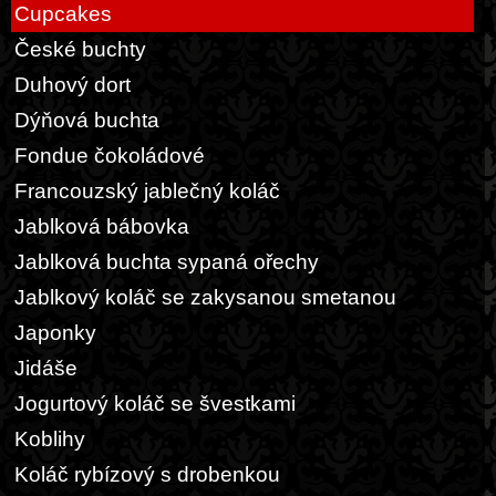
Cupcakes
České buchty
Duhový dort
Dýňová buchta
Fondue čokoládové
Francouzský jablečný koláč
Jablková bábovka
Jablková buchta sypaná ořechy
Jablkový koláč se zakysanou smetanou
Japonky
Jidáše
Jogurtový koláč se švestkami
Koblihy
Koláč rybízový s drobenkou