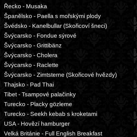
Řecko - Musaka
Španělsko - Paella s mořskými plody
Švédsko - Kanelbullar (Skořicoví šneci)
Švýcarsko - Fondue sýrové
Švýcarsko - Grittibänz
Švýcarsko - Cholera
Švýcarsko - Raclette
Švýcarsko - Zimtsterne (Skořicové hvězdy)
Thajsko - Pad Thai
Tibet - Tsampové palačinky
Turecko - Placky gözleme
Turecko - Seekh kebab s kroketami
USA - Hovězí hamburger
Velká Británie - Full English Breakfast