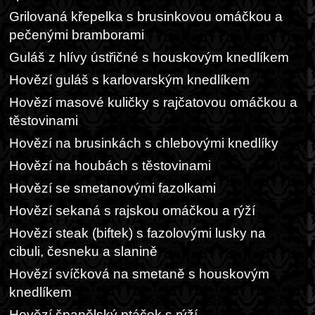
Grilovaná křepelka s brusinkovou omáčkou a
pečenými bramborami
Guláš z hlívy ústřičné s houskovým knedlíkem
Hovězí guláš s karlovarským knedlíkem
Hovězí masové kuličky s rajčatovou omáčkou a
těstovinami
Hovězí na brusinkách s chlebovými knedlíky
Hovězí na houbách s těstovinami
Hovězí se smetanovými fazolkami
Hovězí sekaná s rajskou omáčkou a rýží
Hovězí steak (biftek) s fazolovými lusky na
cibuli, česneku a slanině
Hovězí svíčková na smetaně s houskovým
knedlíkem
Hovězí španělský ptáček s rýží