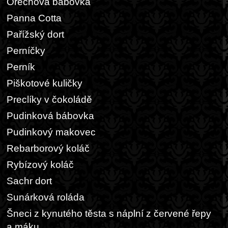
Ořechová bábovka
Panna Cotta
Pařížský dort
Perníčky
Perník
Piškotové kuličky
Preclíky v čokoládě
Pudinková bábovka
Pudinkový makovec
Rebarborový koláč
Rybízový koláč
Sachr dort
Sunárková roláda
Šneci z kynutého těsta s náplní z červené řepy
a máku