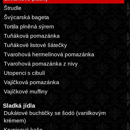
Štrudle
Švýcarská bageta
Tortila plněná sýrem
Tuňáková pomazánka
Tuňákové listové šátečky
Tvarohová hermelínová pomazánka
Tvarohová pomazánka z nivy
Utopenci s cibulí
Vajíčková pomazánka
Vajíčkové muffiny
Sladká jídla
Dukátové buchtičky se šodó (vanilkovým
krémem)
Krupicová kaše