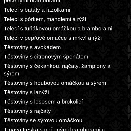
pečenými bramborami
Telecí s batáty a fazolkami
Telecí s pórkem, mandlemi a rýží
Telecí s tuňákovou omáčkou a bramborami
Telecí v pepřové omáčce s mrkví a rýží
Těstoviny s avokádem
Těstoviny s citronovým špenátem
Těstoviny s čekankou, rajčaty, žampiony a
sýrem
Těstoviny s houbovou omáčkou a sýrem
Těstoviny s lanýži
Těstoviny s lososem a brokolicí
Těstoviny s rajčaty
Těstoviny se sýrovou omáčkou
Tmavá treska s pečenými bramborami a