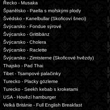
Řecko - Musaka
Španělsko - Paella s mořskými plody
Švédsko - Kanelbullar (Skořicoví šneci)
Švýcarsko - Fondue sýrové
Švýcarsko - Grittibänz
Švýcarsko - Cholera
Švýcarsko - Raclette
Švýcarsko - Zimtsterne (Skořicové hvězdy)
Thajsko - Pad Thai
Tibet - Tsampové palačinky
Turecko - Placky gözleme
Turecko - Seekh kebab s kroketami
USA - Hovězí hamburger
Velká Británie - Full English Breakfast