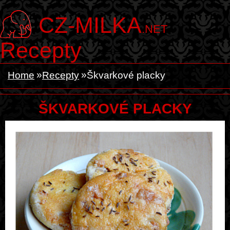
CZ-MILKA
.NET
Recepty
Home
Recepty
Škvarkové placky
ŠKVARKOVÉ PLACKY