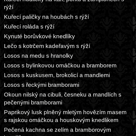
rýží
Kuřecí paličky na houbách s rýží
Kuřecí roláda s rýží
Kynuté borůvkové knedlíky
Lečo s kotrčem kadeřavým s rýží
Losos na medu s hranolky
Losos s bylinkovou omáčkou a bramborem
Losos s kuskusem, brokolicí a mandlemi
Losos s řeckými bramborami
Okoun nilský na cibuli, česneku a mandlích s
pečenými bramborami
Paprikový lusk plněný mletým hovězím masem
s rajskou omáčkou a houskovým knedlikem
Pečená kachna se zelím a bramborovým