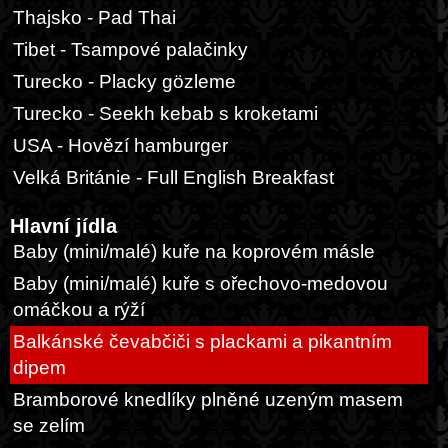
Thajsko - Pad Thai
Tibet - Tsampové palačinky
Turecko - Placky gözleme
Turecko - Seekh kebab s kroketami
USA - Hovězí hamburger
Velká Británie - Full English Breakfast
Hlavní jídla
Baby (mini/malé) kuře na koprovém másle
Baby (mini/malé) kuře s ořechovo-medovou
omáčkou a rýží
Balkánské čevabčiči s plackami a pikantním
dipem
Bramborové knedlíky plněné uzeným masem
se zelím