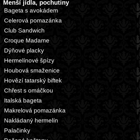
Menší jídla, pochutiny
Bageta s avokádem
Celerová pomazánka
Club Sandwich
Croque Madame
Dýňové placky
Hermelínové špízy
Houbová smaženice
Hovězí tatarský biftek
Chřest s omáčkou
Italská bageta
Makrelová pomazánka
Nakládaný hermelín
Palačinky