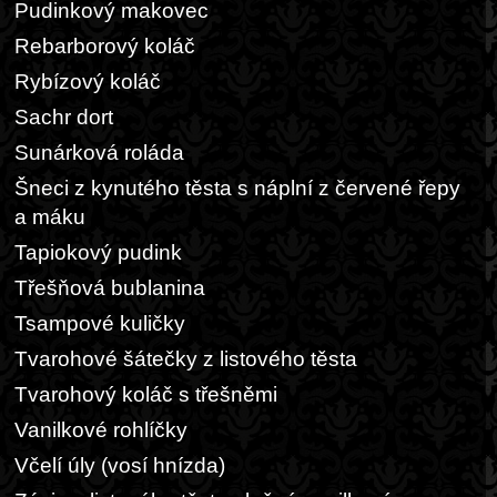
Pudinkový makovec
Rebarborový koláč
Rybízový koláč
Sachr dort
Sunárková roláda
Šneci z kynutého těsta s náplní z červené řepy
a máku
Tapiokový pudink
Třešňová bublanina
Tsampové kuličky
Tvarohové šátečky z listového těsta
Tvarohový koláč s třešněmi
Vanilkové rohlíčky
Včelí úly (vosí hnízda)