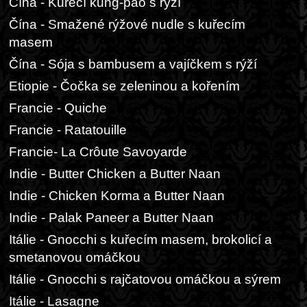
Čína - Kuřecí kung-pao s rýží
Čína - Smažené rýžové nudle s kuřecím
masem
Čína - Sója s bambusem a vajíčkem s rýží
Etiopie - Čočka se zeleninou a kořením
Francie - Quiche
Francie - Ratatouille
Francie- La Crôute Savoyarde
Indie - Butter Chicken a Butter Naan
Indie - Chicken Korma a Butter Naan
Indie - Palak Paneer a Butter Naan
Itálie - Gnocchi s kuřecím masem, brokolicí a
smetanovou omáčkou
Itálie - Gnocchi s rajčatovou omáčkou a sýrem
Itálie - Lasagne