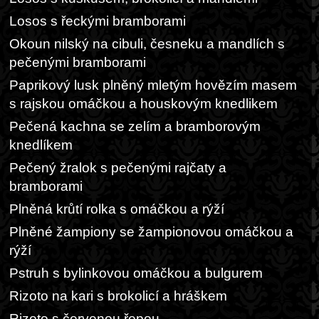
Losos s řeckými bramborami
Okoun nilský na cibuli, česneku a mandlích s
pečenými bramborami
Paprikový lusk plněný mletým hovězím masem
s rajskou omáčkou a houskovým knedlikem
Pečená kachna se zelím a bramborovým
knedlíkem
Pečený žralok s pečenými rajčaty a
bramborami
Plněná krůtí rolka s omáčkou a rýží
Plněné žampiony se žampionovou omáčkou a
rýží
Pstruh s bylinkovou omáčkou a bulgurem
Rizoto na kari s brokolicí a hráškem
Rizoto s červenou řepou