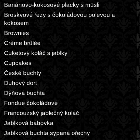
Banánovo-kokosové placky s müsli
Broskvové řezy s čokoládovou polevou a
kokosem
Brownies
Crème brûlée
Cuketový koláč s jablky
Cupcakes
České buchty
Duhový dort
Dýňová buchta
Fondue čokoládové
Francouzský jablečný koláč
Jablková bábovka
Jablková buchta sypaná ořechy