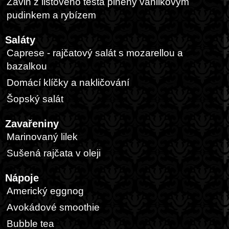
Závin z listového těsta plněný vanilkovým
pudinkem a rybízem
Saláty
Caprese - rajčatový salát s mozarellou a
bazalkou
Domácí klíčky a nakličování
Šopský salát
Zavařeniny
Marinovaný lilek
Sušená rajčata v oleji
Nápoje
Americký eggnog
Avokádové smoothie
Bubble tea