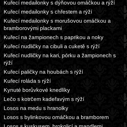
Kuřecí medailonky s dýňovou omáčkou a rýží
Kuřecí medailonky s chřestem a rýží
Kuřecí medailonky s morušovou omáčkou a
bramborovými plackami
Kuřecí na žampionech s paprikou a noky
Kuřecí nudličky na cibuli a cuketě s rýží
Kuřecí nudličky na kari, pórku a žampionech s
rýží
Kuřecí paličky na houbách s rýží
Kuřecí roláda s rýží
Kynuté borůvkové knedlíky
Lečo s kotrčem kadeřavým s rýží
Losos na medu s hranolky
Losos s bylinkovou omáčkou a bramborem
Losos s kuskusem, brokolicí a mandlemi