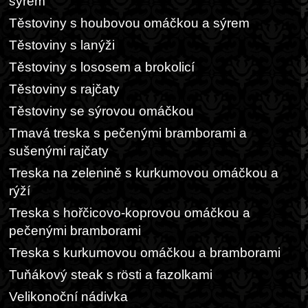
sýrem
Těstoviny s houbovou omáčkou a sýrem
Těstoviny s lanýži
Těstoviny s lososem a brokolicí
Těstoviny s rajčaty
Těstoviny se sýrovou omáčkou
Tmavá treska s pečenými bramborami a
sušenými rajčaty
Treska na zelenině s kurkumovou omáčkou a
rýží
Treska s hořčicovo-koprovou omáčkou a
pečenými bramborami
Treska s kurkumovou omáčkou a bramborami
Tuňákový steak s rösti a fazolkami
Velikonoční nádivka