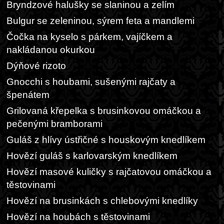
Bryndzové halušky se slaninou a zelím
Bulgur se zeleninou, sýrem feta a mandlemi
Čočka na kyselo s párkem, vajíčkem a
nakládanou okurkou
Dýňové rizoto
Gnocchi s houbami, sušenými rajčaty a
špenátem
Grilovaná křepelka s brusinkovou omáčkou a
pečenými bramborami
Guláš z hlívy ústřičné s houskovým knedlíkem
Hovězí guláš s karlovarským knedlíkem
Hovězí masové kuličky s rajčatovou omáčkou a
těstovinami
Hovězí na brusinkách s chlebovými knedlíky
Hovězí na houbách s těstovinami