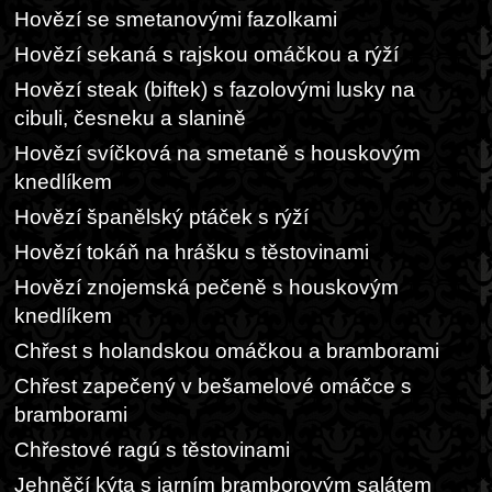
Hovězí se smetanovými fazolkami
Hovězí sekaná s rajskou omáčkou a rýží
Hovězí steak (biftek) s fazolovými lusky na
cibuli, česneku a slanině
Hovězí svíčková na smetaně s houskovým
knedlíkem
Hovězí španělský ptáček s rýží
Hovězí tokáň na hrášku s těstovinami
Hovězí znojemská pečeně s houskovým
knedlíkem
Chřest s holandskou omáčkou a bramborami
Chřest zapečený v bešamelové omáčce s
bramborami
Chřestové ragú s těstovinami
Jehněčí kýta s jarním bramborovým salátem