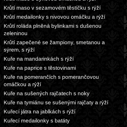
Krůtí maso v sezamovém těstíčku s rýží
Krůtí medailonky s nivovou omáčku a rýží
Krůtí roláda plněná bylinkami s dušenou
zeleninou
Krůtí zapečené se žampiony, smetanou a
sýrem, s rýží
Kuře na mandarinkách s rýží
Kuře na paprice s těstovinami
Kuře na pomerančích s pomerančovou
omáčkou a rýží
Kuře na sušených rajčatech s noky
Kuře na tymiánu se sušenými rajčaty a rýží
Kuřecí játra na jablkách s rýží
Kuřecí medailonky s batáty