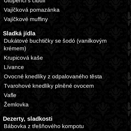
Utopenci s cibulí
Vajíčková pomazánka
Vajíčkové muffiny
Sladká jídla
Dukátové buchtičky se šodó (vanilkovým
krémem)
Krupicová kaše
Lívance
Ovocné knedlíky z odpalovaného těsta
Tvarohové knedlíky plněné ovocem
Vafle
Žemlovka
Dezerty, sladkosti
Bábovka z třešňového kompotu