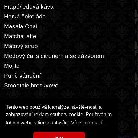
Frapé/ledová káva
Horká čokoláda
Masala Chai
Matcha latte
Mátový sirup
Medový čaj s citronem a se zázvorem
Mojito
Punč vánoční
Smoothie broskvové
Ostatní
Tento web používá k analýze návštěvnosti a
Kaše a müsli
zobrazování reklam soubory cookie. Používáním
Pšenično-žitný chleba
tohoto webu s tím souhlasíte.
Více informací...
Steaková omáčka