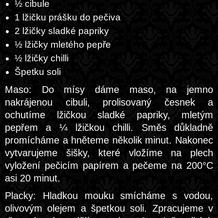
½ cibule
1 lžičku prášku do pečiva
2 lžičky sladké papriky
½ lžičky mletého pepře
½ lžičky chilli
Špetku soli
Maso: Do mísy dáme maso, na jemno
nakrájenou cibuli, prolisovaný česnek a
ochutíme lžičkou sladké papriky, mletým
pepřem a ¼ lžičkou chilli. Směs důkladně
promícháme a hněteme několik minut. Nakonec
vytvarujeme šišky, které vložíme na plech
vyložení pečicím papírem a pečeme na 200°C
asi 20 minut.
Placky: Hladkou mouku smícháme s vodou,
olivovým olejem a špetkou soli. Zpracujeme v