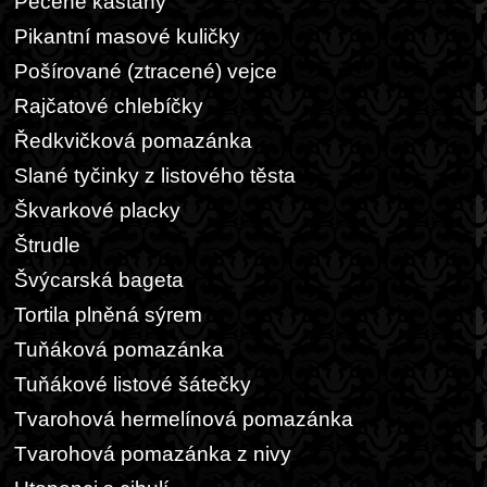
Pečené kaštany
Pikantní masové kuličky
Pošírované (ztracené) vejce
Rajčatové chlebíčky
Ředkvičková pomazánka
Slané tyčinky z listového těsta
Škvarkové placky
Štrudle
Švýcarská bageta
Tortila plněná sýrem
Tuňáková pomazánka
Tuňákové listové šátečky
Tvarohová hermelínová pomazánka
Tvarohová pomazánka z nivy