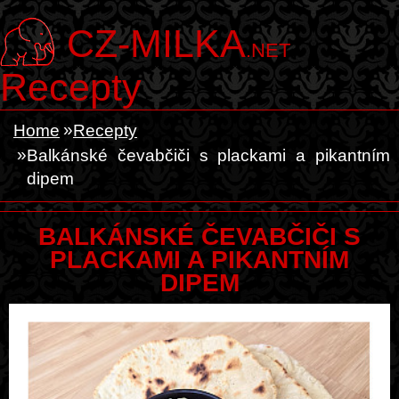
CZ-MILKA
.NET
Recepty
Home
Recepty
Balkánské čevabčiči s plackami a pikantním
dipem
BALKÁNSKÉ ČEVABČIČI S
PLACKAMI A PIKANTNÍM
DIPEM