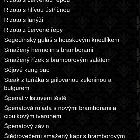
Rizoto s hlívou ústřičnou
Rizoto s lanýži
Rizoto z červené řepy
Segedínský guláš s houskovým knedlíkem
Smažený hermelín s bramborami
Smažený řízek s bramborovým salátem
Sójové kung pao
Steak z tuňáka s grilovanou zeleninou a
bulgurem
Špenát v listovém těstě
Špenátová roláda s novými bramborami a
cibulkovým tvarohem
Špenátový závin
Štědrovečerní smažený kapr s bramborovým