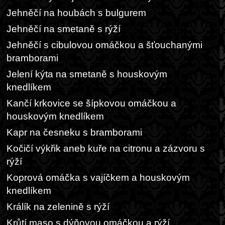
Jehněčí na houbách s bulgurem
Jehněčí na smetaně s rýží
Jehněčí s cibulovou omáčkou a šťouchanými
bramborami
Jelení kýta na smetaně s houskovým
knedlíkem
Kančí krkovice se šípkovou omáčkou a
houskovým knedlíkem
Kapr na česneku s bramborami
Kočičí výkřik aneb kuře na citronu a zázvoru s
rýží
Koprová omáčka s vajíčkem a houskovým
knedlíkem
Králík na zelenině s rýží
Krůtí maso s dýňovou omáčkou a rýží