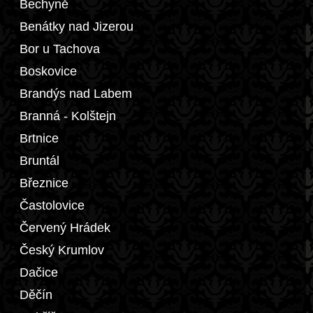
Bechyně
Benátky nad Jizerou
Bor u Tachova
Boskovice
Brandýs nad Labem
Branná - Kolštejn
Brtnice
Bruntál
Březnice
Častolovice
Červený Hrádek
Český Krumlov
Dačice
Děčín