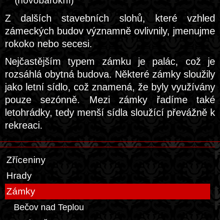
(novobarokní)
Z dalších stavebních slohů, které vzhled
zámeckých budov významně ovlivnily, jmenujme
rokoko nebo secesi.
Nejčastějším typem zámku je palác, což je
rozsáhlá obytná budova. Některé zámky sloužily
jako letní sídlo, což znamená, že byly využívány
pouze sezónně. Mezi zámky řadíme také
letohrádky, tedy menší sídla sloužící převážně k
rekreaci.
Zříceniny
Hrady
Zámky
Bečov nad Teplou