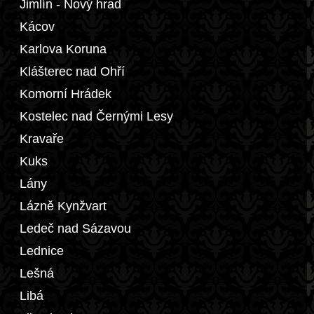
Jimlín - Nový hrad
Kácov
Karlova Koruna
Klášterec nad Ohří
Komorní Hrádek
Kostelec nad Černými Lesy
Kravaře
Kuks
Lány
Lázně Kynžvart
Ledeč nad Sázavou
Lednice
Lešná
Libá