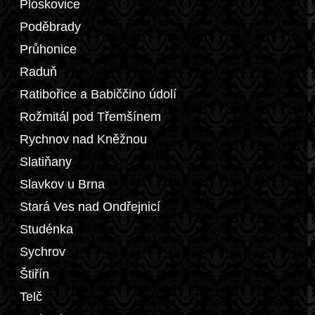
Ploskovice
Poděbrady
Průhonice
Raduň
Ratibořice a Babiččino údolí
Rožmitál pod Třemšínem
Rychnov nad Kněžnou
Slatiňany
Slavkov u Brna
Stará Ves nad Ondřejnicí
Studénka
Sychrov
Štiřín
Telč