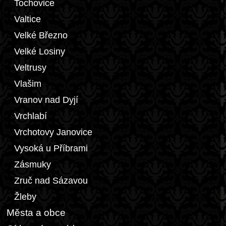
Tochovice
Valtice
Velké Březno
Velké Losiny
Veltrusy
Vlašim
Vranov nad Dyjí
Vrchlabí
Vrchotovy Janovice
Vysoká u Příbrami
Zásmuky
Zruč nad Sázavou
Žleby
Města a obce