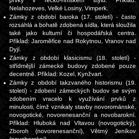
prvky v řecko-římském stylu. Příklad:
Nelahozeves, Velké Losiny, Vimperk.
Zámky z období baroka (17. století) - často
rozsáhlá a bohatě zdobená sídla, která sloužila
také jako kulturní či hospodářská centra.
Příklad: Jaroměřice nad Rokytnou, Vranov nad
Dyjí.
Zámky z období klasicismu (18. století) -
střídmější zámecké budovy zdobené pouze
decentně. Příklad: Kozel, Kynžvart.
Zámky z období takzvaného historismu (19.
století) - zdobení zámeckých budov se svým
zdobením vracelo k využívání prvků z
minulosti, čímž vznikaly stavby novorománské,
novogotické, novorenesanční a novobarokní.
Příklad: Hluboká nad Vltavou (novogotický),
Zboroh (novorenesanční), Větrný Jeníkov