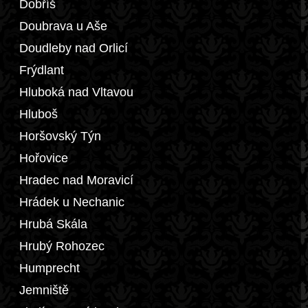
Dobříš
Doubrava u Aše
Doudleby nad Orlicí
Frýdlant
Hluboká nad Vltavou
Hluboš
Horšovský Týn
Hořovice
Hradec nad Moravicí
Hrádek u Nechanic
Hrubá Skála
Hrubý Rohozec
Humprecht
Jemniště