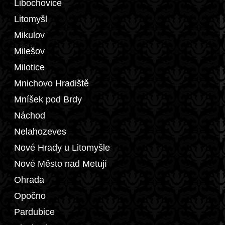
Libochovice
Litomyšl
Mikulov
Milešov
Milotice
Mnichovo Hradiště
Mníšek pod Brdy
Náchod
Nelahozeves
Nové Hrady u Litomyšle
Nové Město nad Metují
Ohrada
Opočno
Pardubice