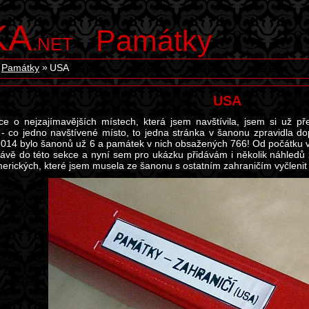
KA
Památky
.NET
Památky
USA
USA
ce o nejzajímavějších místech, která jsem navštívila, jsem si už 
- co jedno navštívené místo, to jedna stránka v šanonu zpravidla d
014 bylo šanonů už 6 a památek v nich obsažených 766! Od počátku vk
právě do této sekce a nyní sem pro ukázku přidávám i několik náhled
merických, které jsem musela ze šanonu s ostatním zahraničím vyčlenit 