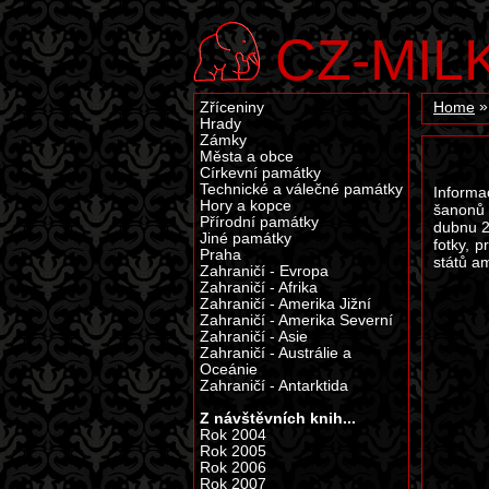
CZ-MIL
Zříceniny
Home
Hrady
Zámky
Města a obce
Církevní památky
Technické a válečné památky
Informa
Hory a kopce
šanonů 
Přírodní památky
dubnu 2
Jiné památky
fotky, 
Praha
států a
Zahraničí - Evropa
Zahraničí - Afrika
Zahraničí - Amerika Jižní
Zahraničí - Amerika Severní
Zahraničí - Asie
Zahraničí - Austrálie a
Oceánie
Zahraničí - Antarktida
Z návštěvních knih...
Rok 2004
Rok 2005
Rok 2006
Rok 2007