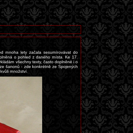
před mnoha lety začala sesumírovávat do
oplněná o pohled z daného místa. Ke 17.
ládám všechny texty, často doplněné i o
ů ze šanonů - zde konkrétně ze Spojených
kvůli množství.