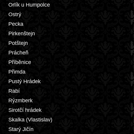
Orlík u Humpolce
Ostrý
Pecka
Pirkenštejn
Potštejn
Prácheň
Příběnice
Přimda
Pustý Hrádek
Rabí
Rýzmberk
Sirotčí hrádek
Skalka (Vlastislav)
Starý Jičín