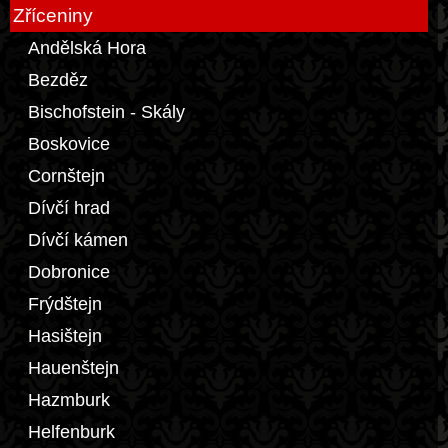
Zříceniny
Andělská Hora
Bezděz
Bischofstein - Skály
Boskovice
Cornštejn
Dívčí hrad
Dívčí kámen
Dobronice
Frýdštejn
Hasištejn
Hauenštejn
Hazmburk
Helfenburk