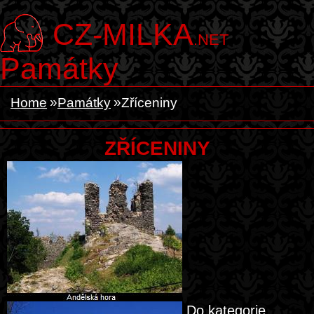
CZ-MILKA
.NET
Památky
Home
Památky
Zříceniny
ZŘÍCENINY
Do kategorie