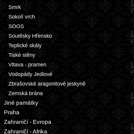
Smrk
Sokolí vrch
SOOS
Soutěsky Hřensko
Teplické skály
Tiské stěny
Vltava - pramen
Vodopády Jedlové
Zbrašovské aragonitové jeskyně
Zemská brána
Jiné památky
Praha
Zahraničí - Evropa
Zahraničí - Afrika