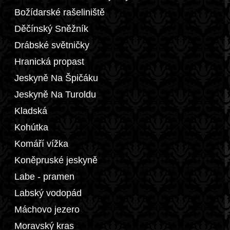
Božídarské rašeliniště
Děčínský Sněžník
Drábské světničky
Hranická propast
Jeskyně Na Špičáku
Jeskyně Na Turoldu
Kladská
Kohútka
Komáří vížka
Koněpruské jeskyně
Labe - pramen
Labský vodopád
Máchovo jezero
Moravský kras