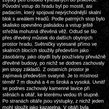
Původní vstup do hradu byl po mostě, asi
padacím, který spojoval nejvýchodnější skalní
blok s areálem Hradů. Podle patrných stop bylo
skalisko opevněno palisádou a vstup ještě
střežila mohutná dřevěná věž. Odtud se šlo
přes dřevěný můstek do dalších obytných
prostor hradu. Světničky vytesané přímo ve
skalních blocích sloužily především jako
zásobárny, jako obydlí byly používány převážně
dřevěné budovy, po nichž se dodnes zachovaly
jen stopy základů. Z ostatních prostor je
zajímavá především svatyně. Je to místnost
téměř 7 m dlouhá a 4 m široká a vysoká. Uvnitř
se podnes zachovaly kamenné lavice při
stěnách a oltář, ke kterému vedou tři stupně.
Po stranách oltáře jsou výstupky, z nichž jeden
mohl sloužit jako kazatelna. V oltáři byla