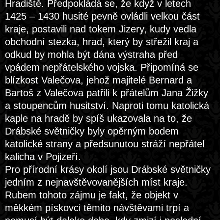
Hradiště. Předpokládá se, že když v letech
1425 – 1430 husité pevně ovládli velkou část
kraje, postavili nad tokem Jizery, kudy vedla
obchodní stezka, hrad, který by střežil kraj a
odkud by mohla být dána výstraha před
vpádem nepřátelského vojska. Připomíná se
blízkost Valečova, jehož majitelé Bernard a
Bartoš z Valečova patřili k přátelům Jana Žižky
a stoupencům husitství. Naproti tomu katolická
kaple na hradě by spíš ukazovala na to, že
Drábské světničky byly opěrným bodem
katolické strany a předsunutou stráží nepřátel
kalicha v Pojizeří.
Pro přírodní krásy okolí jsou Drábské světničky
jedním z nejnavštěvovanějších míst kraje.
Rubem tohoto zájmu je fakt, že objekt v
měkkém pískovci těmito návštěvami trpí a