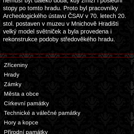
nemusí být daleko doba, kdy zmizí i poslední
stopy po tomto hradu. Proto byl pracovníky
Archeologického ústavu ČSAV v 70. letech 20.
stol. postaven v muzeu v Mnichově Hradišti
velký model světniček a byla provedena i
rekonstrukce podoby středověkého hradu.
Zříceniny
Hrady
Zámky
Města a obce
Církevní památky
Technické a válečné památky
Hory a kopce
Přírodní památky