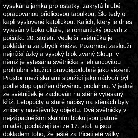
vysekána jamka pro ostatky, zakrytá hrubě
opracovanou břidlicovou tabulkou. Šlo tedy o
kapli vysloveně katolickou. Kalich, který je dnes
vytesán v boku oltáře, je romantický podvrh z
počátku 20. století. Vedlejší světnička je
pokládána za obydlí kněze. Pozornost zaslouží i
nejnižší úzký a vysoký blok zvaný Sloup, v
němž je vytesána světnička s jehlancovitou
prohlubní sloužící pravděpodobně jako vězení.
Prostor mezi skalami sloužící jako nádvoří byl
podle stop opatřen dřevěnou podlahou. V jedné
ze světniček je zachován na stěně vytesaný
kříž. Letopočty a staré nápisy na stěnách byly
zničeny návštěvníky objektu. Dvě světničky v
nejzápadnějším skalním bloku jsou patrně
mladší, pocházejí asi ze 17. stol. a jsou
dokladem toho, že ještě za třicetileté války