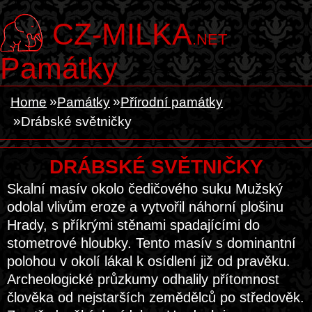
CZ-MILKA
.NET
Památky
Home
Památky
Přírodní památky
Drábské světničky
DRÁBSKÉ SVĚTNIČKY
Skalní masív okolo čedičového suku Mužský
odolal vlivům eroze a vytvořil náhorní plošinu
Hrady, s příkrými stěnami spadajícími do
stometrové hloubky. Tento masív s dominantní
polohou v okolí lákal k osídlení již od pravěku.
Archeologické průzkumy odhalily přítomnost
člověka od nejstarších zemědělců po středověk.