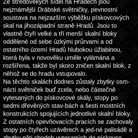
Ze středověkých sídel na Hradech jsou
nejznámější Drábské světničky, pevnostní
soustava na nejzazším výběžku pískovcových
skal na jihozápadní straně Hradů. Jsou to
vlastně čtyři velké a tři menší skalní bloky
oddělené od sebe úzkými průrvami a od
ostatního území Hradů hlubokou úžlabinou,
která byla v novověku uměle vylámána a
rozšířena, takže byl skoro zničen skalní blok, z
něhož se do hradu vstupovalo.
Na těchto skalách dodnes zůstaly zbytky osm-
nácti světniček buď zcela, nebo částečně
vytesaných do pískovcové skály, stopy po
sedmi dřevěných stav-bách a šesti mostních
konstrukcích spojujících jednotlivé skalní bloky.
Z ostatních opevňovacích pracích se zachovaly
stopy po čtyřech uzávěrech a jed-né palisádě a
zbytky pěti chodeb vytesaných do pískovce.