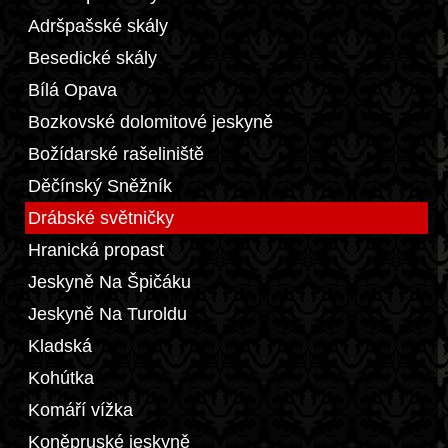
Adršpašské skály
Besedické skály
Bílá Opava
Bozkovské dolomitové jeskyně
Božídarské rašeliniště
Děčínský Sněžník
Drábské světničky
Hranická propast
Jeskyně Na Špičáku
Jeskyně Na Turoldu
Kladská
Kohútka
Komáří vížka
Koněpruské jeskyně