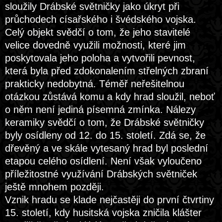
sloužily Drábské světničky jako úkryt při
průchodech císařského i švédského vojska.
Celý objekt svědčí o tom, že jeho stavitelé
velice dovedně využili možnosti, které jim
poskytovala jeho poloha a vytvořili pevnost,
která byla před zdokonalením střelných zbraní
prakticky nedobytná. Téměř neřešitelnou
otázkou zůstává komu a kdy hrad sloužil, neboť
o něm není jediná písemná zmínka. Nálezy
keramiky svědčí o tom, že Drábské světničky
byly osídleny od 12. do 15. století. Zdá se, že
dřevěný a ve skále vytesaný hrad byl poslední
etapou celého osídlení. Není však vyloučeno
příležitostné využívání Drábských světniček
ještě mnohem později.
Vznik hradu se klade nejčastěji do první čtvrtiny
15. století, kdy husitská vojska zničila klášter