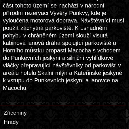
část tohoto území se nachází v národní
přírodní rezervaci Vývěry Punkvy, kde je
vyloučena motorová doprava. Návštěvníci musí
použít záchytná parkoviště. K usnadnění
pohybu v chráněném území slouží visutá
kabinová lanová dráha spojující parkoviště u
Horního můstku propasti Macocha s vchodem
do Punkevních jeskyní a silniční vyhlídkové
vláčky přepravující návštěvníky od parkovišť v
areálu hotelu Skalní mlýn a Kateřinské jeskyně
k vstupu do Punkevních jeskyní a lanovce na
Macochu.
Zříceniny
Hrady