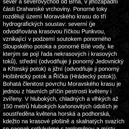
sever a severovýchod od Brna, v jihozápadní
části Drahanské vrchoviny. Ponorné toky
rozdělují území Moravského krasu do tří
hydrografických soustav: severní (je
odvodňována krasovou říčkou Punkvou,
vznikající v podzemí soutokem ponorného
Sloupského potoka a ponorné Bílé vody, ke
kterým se pojí řada nekrasových i krasových
toků), střední (odvodňuje ji ponorný Jedovnický
a Křtinský potok) a jižní (odvodňuje ji ponorný
Hoštěnický potok a Říčka (Hrádecký potok)).
Bohatá členitost povrchu Moravského krasu je
jednou z hlavních příčin pestrosti květeny i
zvířeny. V hlubokých, chladných a vlhkých až
150 metrů hlubokých kaňonovitých údolích je
soustředěna květena horská a podhorská,
kdežto na krasové plošině a skalnatých svazích
se naopak setkáváme s teplomilnou a místy