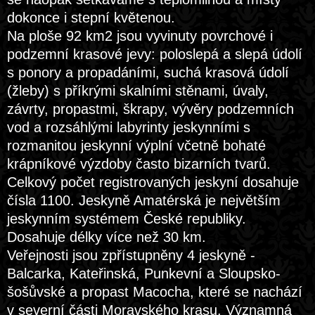
dokonce i stepní květenou.
Na ploše 92 km2 jsou vyvinuty povrchové i
podzemní krasové jevy: poloslepá a slepá údolí
s ponory a propadáními, suchá krasová údolí
(žleby) s příkrými skalními stěnami, úvaly,
závrty, propastmi, škrapy, vývěry podzemních
vod a rozsáhlými labyrinty jeskynními s
rozmanitou jeskynní výplní včetně bohaté
krápníkové výzdoby často bizarních tvarů.
Celkový počet registrovaných jeskyní dosahuje
čísla 1100. Jeskyně Amatérská je největším
jeskynním systémem České republiky.
Dosahuje délky více než 30 km.
Veřejnosti jsou zpřístupněny 4 jeskyně -
Balcarka, Kateřinská, Punkevní a Sloupsko-
šošůvské a propast Macocha, které se nachází
v severní části Moravského krasu. Významná