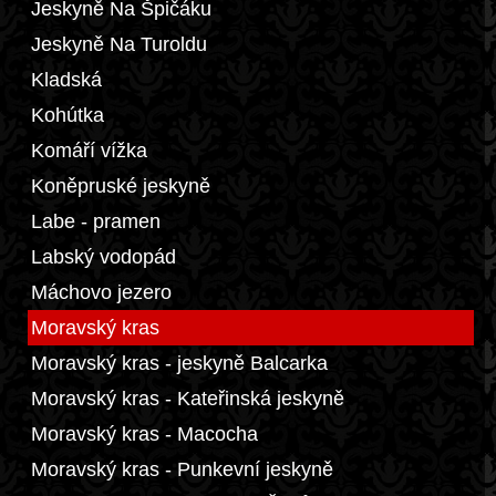
Jeskyně Na Špičáku
Jeskyně Na Turoldu
Kladská
Kohútka
Komáří vížka
Koněpruské jeskyně
Labe - pramen
Labský vodopád
Máchovo jezero
Moravský kras
Moravský kras - jeskyně Balcarka
Moravský kras - Kateřinská jeskyně
Moravský kras - Macocha
Moravský kras - Punkevní jeskyně