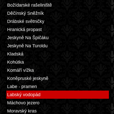
Božídarské rašeliniště
Děčínský Sněžník
Drábské světničky
Hranická propast
Jeskyně Na Špičáku
Jeskyně Na Turoldu
Kladská
Kohútka
Komáří vížka
Koněpruské jeskyně
Labe - pramen
Labský vodopád
Máchovo jezero
Moravský kras