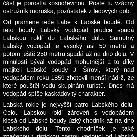
část je porostlá kosodřevinou. Roste tu vzácný
ostružník moruška, pozůstatek z ledových dob.
Od pramene teče Labe k Labské boudě. Od
této boudy Labský vodopád prudce spadá
Labskou roklí do Labského dolu. Samotný
Labský vodopád je vysoký asi 50 metrů a
potom ještě 250 metrů spadá až na dno dolu. V
minulosti býval vodopád mohutnější a to díky
majiteli Labské boudy J. Šírovi, který nad
vodopádem roku 1859 zhotovil menší nádrž, ze
které pouštěl vodu skupinám turistů. Dnes má
vodopád spíše kaskádovitý charakter.
Labská rokle je nejvyšší patro Labského dolu.
Celou Labskou roklí zároveň s vodopádem
klesá od Labské boudy úzký chodník až na dno
Labského dolu. Tento chodníček je také
značenou turistickou cestou vedoucí od Labské