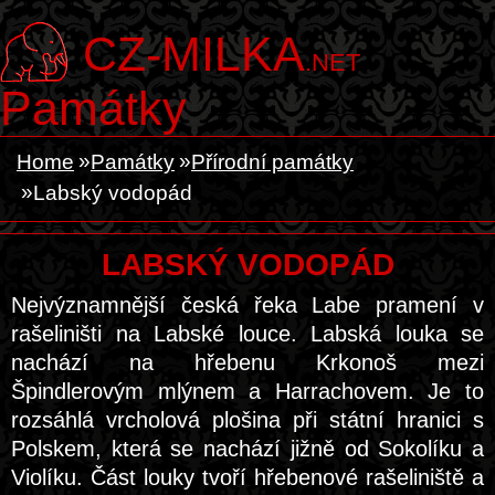
CZ-MILKA
.NET
Památky
Home
Památky
Přírodní památky
Labský vodopád
LABSKÝ VODOPÁD
Nejvýznamnější česká řeka Labe pramení v
rašeliništi na Labské louce. Labská louka se
nachází na hřebenu Krkonoš mezi
Špindlerovým mlýnem a Harrachovem. Je to
rozsáhlá vrcholová plošina při státní hranici s
Polskem, která se nachází jižně od Sokolíku a
Violíku. Část louky tvoří hřebenové rašeliniště a