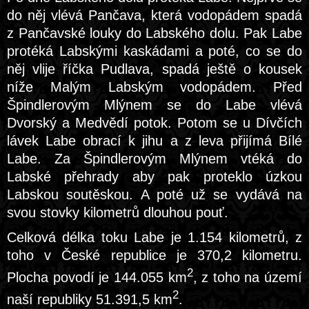
do něj vlévá Pančava, která vodopádem spadá
z Pančavské louky do Labského dolu. Pak Labe
protéká Labskými kaskádami a poté, co se do
něj vlije říčka Pudlava, spadá ještě o kousek
níže Malým Labským vodopádem. Před
Špindlerovým Mlýnem se do Labe vlévá
Dvorský a Medvědí potok. Potom se u Dívčích
lávek Labe obrací k jihu a z leva přijímá Bílé
Labe. Za Špindlerovým Mlýnem vtéká do
Labské přehrady aby pak proteklo úzkou
Labskou soutěskou. A poté už se vydává na
svou stovky kilometrů dlouhou pouť.
Celková délka toku Labe je 1.154 kilometrů, z
toho v České republice je 370,2 kilometru.
2
Plocha povodí je 144.055 km
, z toho na území
2
naší republiky 51.391,5 km
.