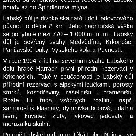
boudy až do Špindlerova mlýna.
Labský důl je divoké skalnaté údolí ledovcového
původu o délce 8 km. Jeho nadmořská výška
se pohybuje mezi 770 – 1.000 m. n. m.. Labský
důl je sevřený svahy Medvědína, Krkonoše,
Pančavské louky, Vysokého kola a Pevnosti.
V roce 1904 zřídil na severním svahu Labského
dolu hrabě Harrach první přírodní rezervaci v
Krkonoších. Také v současnosti je Labský důl
přírodní rezervací s alpskými loučkami, porosty
smrků, kosodřeviny, rašeliništi i prameništi.
Roste tu řada vzácných rostlin, např,
samorostlík klasnatý, dymnivka bobová, udatna
lesní, křivatec žlutý, lýkovec jedovatý a
meruzalka skalní.
Po dně Labského dolu protéká Labe. Nejprve se