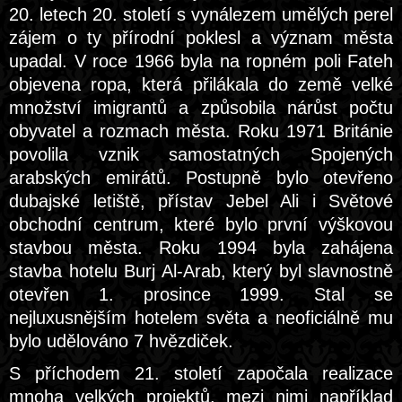
20. letech 20. století s vynálezem umělých perel
zájem o ty přírodní poklesl a význam města
upadal. V roce 1966 byla na ropném poli Fateh
objevena ropa, která přilákala do země velké
množství imigrantů a způsobila nárůst počtu
obyvatel a rozmach města. Roku 1971 Británie
povolila vznik samostatných Spojených
arabských emirátů. Postupně bylo otevřeno
dubajské letiště, přístav Jebel Ali i Světové
obchodní centrum, které bylo první výškovou
stavbou města. Roku 1994 byla zahájena
stavba hotelu Burj Al-Arab, který byl slavnostně
otevřen 1. prosince 1999. Stal se
nejluxusnějším hotelem světa a neoficiálně mu
bylo udělováno 7 hvězdiček.
S příchodem 21. století započala realizace
mnoha velkých projektů, mezi nimi například