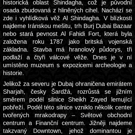
historická oblast Shindagha, což je původní
osada zbudovaná z hliněných cihel. Nachází se
zde i vyhlídková věž Al Shindagha. V blízkosti
najdeme Iránskou mešitu, trh Burj Dubai Bazaar
nebo stará pevnost Al Fahidi Fort, která byla
založena roku 1787 jako britská vojenská
základna. Stavba má hranolový půdorys, tři
podlaží a čtyři válcové věže. Dnes je v ní
umístěno muzeum s expozicemi archeologie a
historie.
Jelikož za severu je Dubaj ohraničena emirátem
Sharjah, česky Šardžá, rozrůstá se jižním
směrem podél silnice Sheikh Zayed lemující
pobřeží. Podél této silnice vzniklo několik center
tvořených mrakodrapy – Světové obchodní
centrum a Finanční centrum. Jižněji najdeme
takzvaný Downtown, jehož dominantou je