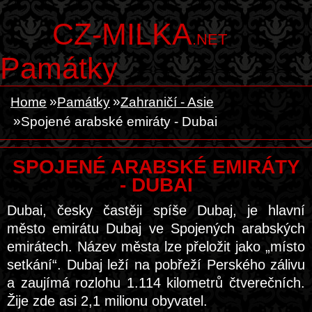
CZ-MILKA
.NET
Památky
Home
Památky
Zahraničí - Asie
Spojené arabské emiráty - Dubai
SPOJENÉ ARABSKÉ EMIRÁTY
- DUBAI
Dubai, česky častěji spíše Dubaj, je hlavní
město emirátu Dubaj ve Spojených arabských
emirátech. Název města lze přeložit jako „místo
setkání“. Dubaj leží na pobřeží Perského zálivu
a zaujímá rozlohu 1.114 kilometrů čtverečních.
Žije zde asi 2,1 milionu obyvatel.