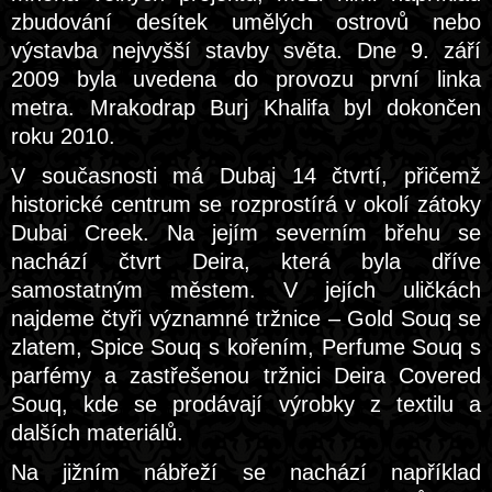
zbudování desítek umělých ostrovů nebo
výstavba nejvyšší stavby světa. Dne 9. září
2009 byla uvedena do provozu první linka
metra. Mrakodrap Burj Khalifa byl dokončen
roku 2010.
V současnosti má Dubaj 14 čtvrtí, přičemž
historické centrum se rozprostírá v okolí zátoky
Dubai Creek. Na jejím severním břehu se
nachází čtvrt Deira, která byla dříve
samostatným městem. V jejích uličkách
najdeme čtyři významné tržnice – Gold Souq se
zlatem, Spice Souq s kořením, Perfume Souq s
parfémy a zastřešenou tržnici Deira Covered
Souq, kde se prodávají výrobky z textilu a
dalších materiálů.
Na jižním nábřeží se nachází například