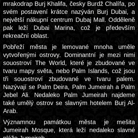
mrakodrap Burj Khalifa, česky Burdž Chalífa, po
svém postavení krátce nazýván Burj Dubai, a
největší nákupní centrum Dubaj Mall. Odděleně
pak leží Dubai Marina, což je především
rekreační oblast.
Pobřeží města je lemované mnoha uměle
vytvořenými ostrovy. Dominantní je mezi nimi
souostroví The World, které je zbudované ve
tvaru mapy světa, nebo Palm Islands, což jsou
tři souostroví zbudované ve tvaru palem.
Nazývají se Palm Deira, Palm Jumeirah a Palm
Jebel Ali. Nedaleko Palm Jumeirah najdeme
také umělý ostrov se slavným hotelem Burj Al-
Arab.
Významnou památkou města je mešita
Jumeirah Mosque, která leží nedaleko slavné