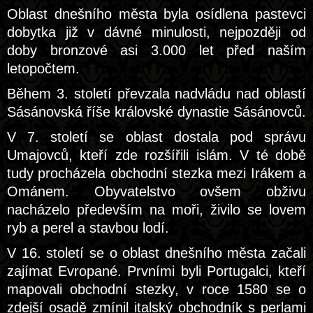
Oblast dnešního města byla osídlena pastevci
dobytka již v dávné minulosti, nejpozději od
doby bronzové asi 3.000 let před naším
letopočtem.
Během 3. století převzala nadvládu nad oblastí
Sásánovská říše královské dynastie Sásánovců.
V 7. století se oblast dostala pod správu
Umajovců, kteří zde rozšířili islám. V té době
tudy procházela obchodní stezka mezi Irákem a
Ománem. Obyvatelstvo ovšem obživu
nacházelo především na moři, živilo se lovem
ryb a perel a stavbou lodí.
V 16. století se o oblast dnešního města začali
zajímat Evropané. Prvními byli Portugalci, kteří
mapovali obchodní stezky, v roce 1580 se o
zdejší osadě zmínil italský obchodník s perlami