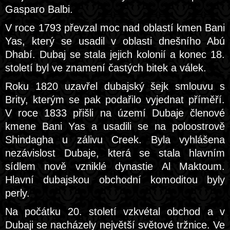
Gasparo Balbi.
V roce 1793 převzal moc nad oblastí kmen Bani
Yas, který se usadil v oblasti dnešního Abú
Dhabí. Dubaj se stala jejich kolonií a konec 18.
století byl ve znamení častých bitek a válek.
Roku 1820 uzavřel dubajský šejk smlouvu s
Brity, kterým se pak podařilo vyjednat příměří.
V roce 1833 přišli na území Dubaje členové
kmene Bani Yas a usadili se na poloostrově
Shindagha u zálivu Creek. Byla vyhlášena
nezávislost Dubaje, která se stala hlavním
sídlem nově vzniklé dynastie Al Maktoum.
Hlavní dubajskou obchodní komoditou byly
perly.
Na počátku 20. století vzkvétal obchod a v
Dubaji se nacházely největší světové tržnice. Ve