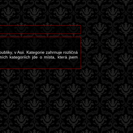
liky, v Asii. Kategorie zahrnuje rozličná
ích kategoriích jde o místa, která jsem