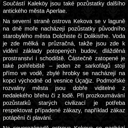
Součástí Kaleköy jsou také pozůstatky dalšího
antického města Aperlae.
Na severní straně ostrova Kekova se v laguně
na dně moře nacházejí pozůstatky původního
starobylého města Dolchiste či Dolikisthe. Voda
je zde mělká a průzračná, takže jsou zde k
vidění základy potopených budov, dlážděná
prostranství i schodiště. Částečně zatopené je
také pohřebiště – jeden ze sarkofágů stojí
přímo ve vodě, zbylé hrobky se nacházejí na
kopci východně od vesnice Üçağiz. Podmořské
rozvaliny města jsou dobře viditelné z
nedalekého břehu či z lodě. Při prozkoumávání
pozůstatků starých civilizací je potřeba
respektovat případené zákazy, například zákaz
potápění či plavání.