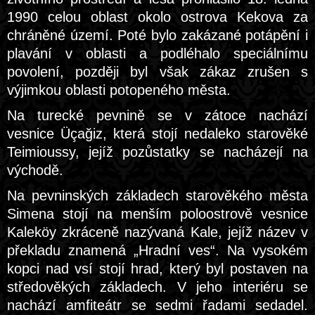
1990 celou oblast okolo ostrova Kekova za
chráněné území. Poté bylo zakázané potápění i
plavání v oblasti a podléhalo speciálnímu
povolení, později byl však zákaz zrušen s
výjimkou oblasti potopeného města.
Na turecké pevnině se v zátoce nachází
vesnice Üçağiz, která stojí nedaleko starověké
Teimioussy, jejíž pozůstatky se nacházejí na
východě.
Na pevninských základech starověkého města
Simena stojí na menším poloostrově vesnice
Kaleköy zkráceně nazývaná Kale, jejíž název v
překladu znamená „Hradní ves“. Na vysokém
kopci nad vsí stojí hrad, který byl postaven na
středověkých základech. V jeho interiéru se
nachází amfiteátr se sedmi řadami sedadel.