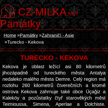
CZ-MILKA
.NET
Památky
Home
Památky
Zahraničí - Asie
Turecko - Kekova
TURECKO - KEKOVA
Kekova je oblast ležící asi 80 kilometrů
jihozápadně od tureckého města Antalya
nedaleko malého města Demre. Celý region má
rozlohu 260 kilometrů čtverečních a kromě
ostrova Kekova zahrnuje také obce Üçağiz a
Kaleköy a pozůstatky čtyř starověkých měst
Teimioussa, Simena, Aperlae a Dolchiste.