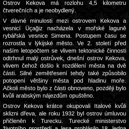
Ostrov Kekova má rozlohu 4,5 kilometru
čtverečních a je neobydlený.
V dávné minulosti mezi ostrovem Kekova a
vesnicí Üçağiz nacházela v mořské laguně
rybářská vesnice Simena. Postupem času se
rozrostla v lýkijské město. Ve 2. století před
naším letopočtem se vlivem tektonické činnosti
odtrhnul malý ostrůvek, dnešní ostrov Kekova,
vlivem čehož došlo k rozdělení města na dvě
části. Silné zemětřesení tehdy také způsobilo
potopení většiny města pod hladinu moře.
Ačkoli město bylo z části obnoveno, později bylo
kvůli arabským nájezdům opuštěno.
Ostrov Kekova krátce okupovali Italové kvůli
sklizni dřeva, ale roku 1932 byl ostrov úmluvou
přičleněn k Turecku. Turecké ministerstvo
životního prostředí a lesa prohlásilo 18. ledna