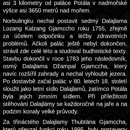
asi 3 kilometry od paláce Potála v nadmořské
výšce asi 3650 metrů nad mořem.
Norbulingku nechal postavit sedmý Dalajlama
Lozang Kalzang Gjamccho roku 1755, zřejmě
za účelem odpočinku a léčby zdravotních
problémů. Ačkoli palác ještě nebyl dokončen,
strávil zde celé léto a studoval budhistické texty.
Stavbu dokončil v roce 1783 jeho následovník,
osmý Dalajlama Džampal Gjamccha, který
navíc rozšířil zahrady a nechal vyhloubit jezera.
Po dostavbě začal palác v 80. letech 18. století
sloužit jako letní sídlo Dalajlamů, zatímco Potála
byla jejich zimním sídlem. Při příležitosti
stěhování Dalajlámy se každoročně na jaře a na
podzim konaly velké průvody.
Za třináctého Dalajlamy Thubtäna Gjamccha,
který převzal funkci roku 1895, byly postaveny