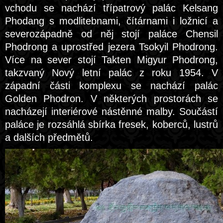
vchodu se nachází třípatrový palác Kelsang
Phodang s modlitebnami, čítárnami i ložnicí a
severozápadně od něj stojí paláce Chensil
Phodrong a uprostřed jezera Tsokyil Phodrong.
Více na sever stojí Takten Migyur Phodrong,
takzvaný Nový letní palác z roku 1954. V
západní části komplexu se nachází palác
Golden Phodron. V některých prostorách se
nacházejí interiérové nástěnné malby. Součástí
paláce je rozsáhlá sbírka fresek, koberců, lustrů
a dalších předmětů.