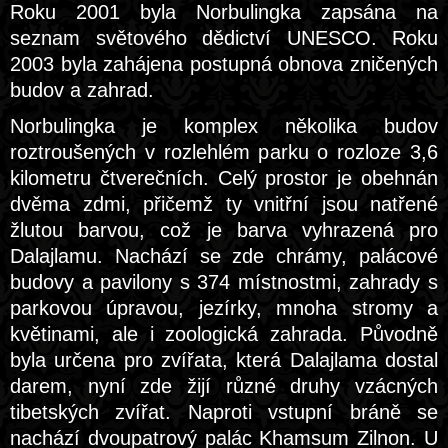
Roku 2001 byla Norbulingka zapsána na
seznam světového dědictví UNESCO. Roku
2003 byla zahájena postupná obnova zničených
budov a zahrad.
Norbulingka je komplex několika budov
roztroušených v rozlehlém parku o rozloze 3,6
kilometru čtverečních. Celý prostor je obehnán
dvěma zdmi, přičemž ty vnitřní jsou natřené
žlutou barvou, což je barva vyhrazená pro
Dalajlamu. Nachází se zde chrámy, palácové
budovy a pavilony s 374 místnostmi, zahrady s
parkovou úpravou, jezírky, mnoha stromy a
květinami, ale i zoologická zahrada. Původně
byla určena pro zvířata, která Dalajlama dostal
darem, nyní zde žijí různé druhy vzácných
tibetských zvířat. Naproti vstupní bráně se
nachází dvoupatrový palác Khamsum Zilnon. U