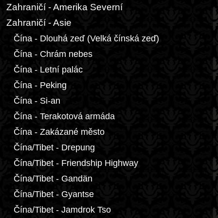
Zahraničí - Amerika Severní
Zahraničí - Asie
Čína - Dlouhá zeď (Velká čínská zeď)
Čína - Chrám nebes
Čína - Letní palác
Čína - Peking
Čína - Si-an
Čína - Terakotová armáda
Čína - Zakázané město
Čína/Tibet - Drepung
Čína/Tibet - Friendship Highway
Čína/Tibet - Gandän
Čína/Tibet - Gyantse
Čína/Tibet - Jamdrok Tso