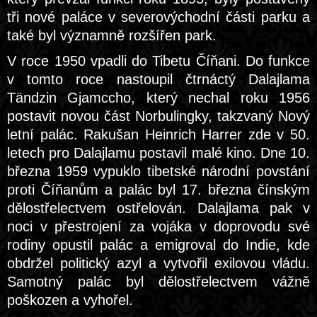
tři nové paláce v severovýchodní části parku a
také byl významně rozšířen park.
V roce 1950 vpadli do Tibetu Číňani. Do funkce
v tomto roce nastoupil čtrnáctý Dalajlama
Tändzin Gjamccho, který nechal roku 1956
postavit novou část Norbulingky, takzvaný Nový
letní palác. Rakušan Heinrich Harrer zde v 50.
letech pro Dalajlamu postavil malé kino. Dne 10.
března 1959 vypuklo tibetské národní povstání
proti Číňanům a palác byl 17. března čínským
dělostřelectvem ostřelován. Dalajlama pak v
noci v přestrojení za vojáka v doprovodu své
rodiny opustil palác a emigroval do Indie, kde
obdržel politický azyl a vytvořil exilovou vládu.
Samotný palác byl dělostřelectvem vážně
poškozen a vyhořel.