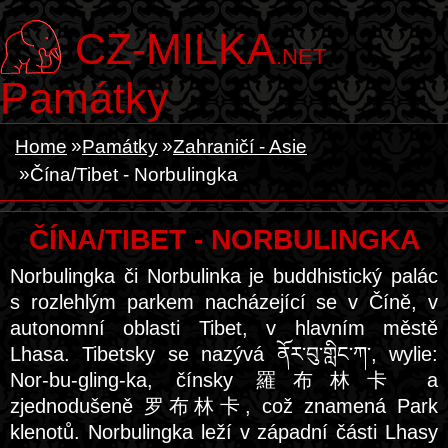
CZ-MILKA
.NET
Památky
Home
Památky
Zahraničí - Asie
Čína/Tibet - Norbulingka
ČÍNA/TIBET - NORBULINGKA
Norbulingka či Norbulinka je buddhistický palác
s rozlehlým parkem nacházející se v Číně, v
autonomní oblasti Tibet, v hlavním městě
Lhasa. Tibetsky se nazývá ནོར་བུ་གླིང་ཀ་, wylie:
Nor-bu-gling-ka, čínsky 羅布林卡 a
zjednodušeně 罗布林卡, což znamená Park
klenotů. Norbulingka leží v západní části Lhasy