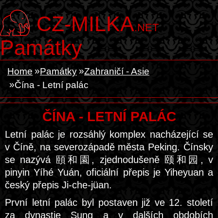
CZ-MILKA
.NET
Památky
Home
Památky
Zahraničí - Asie
Čína - Letní palác
ČÍNA - LETNÍ PALÁC
Letní palác je rozsáhlý komplex nacházející se
v Číně, na severozápadě města Peking. Čínsky
se nazývá 頤和園, zjednodušeně 颐和园, v
pinyin Yíhé Yuán, oficiální přepis je Yiheyuan a
český přepis Ji-che-jüan.
První letní palác byl postaven již ve 12. století
za dynastie Sung a v dalších obdobích