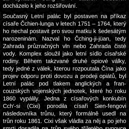
docházelo k jeho rozšiřování.
Současný Letní palác byl postaven na příkaz
císaře Čchien-lunga v letech 1751 – 1764, který
ho nechal postavit pro svou matku k šedesátým
narozeninám. Nazval ho Čching-ji-jüan, tedy
Zahrada průzračných vln nebo Zahrada čisté
vody. Komplex sloužil jako letní sídlo císařské
rodiny. Během takzvané druhé opiové války,
tedy jedné z válek, kterou rozpoutala Čína jako
projev odporu proti dovozu a prodeji opiátů, byl
Letní palác pod tlakem anglických a fran-
couzských vojenských jednotek, které ho roku
1860 vypálily. Jedna z císařových konkubín
Cch‘-si (Cixi) porodila císaři Sien-fengovi
následovníka trůnu, který formálně usedl na
trůn roku 1861. Cixi však vládla za něj a po jeho
smrti dosadila na trůn svého tříletého synovce