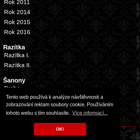
Rok 2011
Rok 2014
Rok 2015
Rok 2016
Razítka
Razítka I.
Razítka II.
Šanony
Praha
Tento web používá k analýze návštěvnosti a
Česká republika
zobrazování reklam soubory cookie. Používáním
Zahraničí
tohoto webu s tím souhlasíte.
Více informací...
USA
OK!
Copyright © 1999 - 2026 Milka