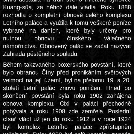
Kuang-süa, za něhož dále vládla. Roku 1888
rozhodla o kompletní obnově celého komplexu
Letního paláce a využila k tomu veškeré peníze
vybrané na daních, které byly určeny pro
nutnou obnovu čínského válečného
námořnictva. Obnovený palác se začal nazývat
Zahrada pěstěného souladu.
Během takzvaného boxerského povstání, které
bylo obranou Číny před pronikáním světových
velmocí na její území, byl na přelomu 19. a 20.
století Letní palác znovu poničen. Hned po
skončení povstání byla roku 1902 zahájena
obnova komplexu. Cixi v paláci přechodně
pobývala a roku 1908 zde zemřela. Poslední
císař vládl už jen do roku 1912 a v roce 1924
byl komplex Letního paláce zpřístupněn