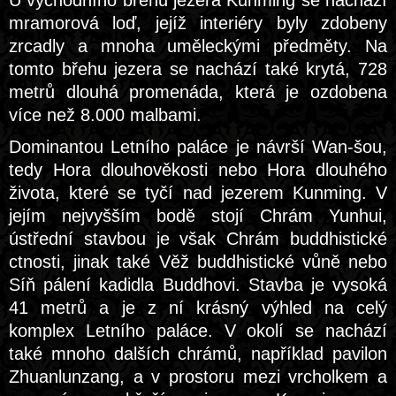
U východního břehu jezera Kunming se nachází
mramorová loď, jejíž interiéry byly zdobeny
zrcadly a mnoha uměleckými předměty. Na
tomto břehu jezera se nachází také krytá, 728
metrů dlouhá promenáda, která je ozdobena
více než 8.000 malbami.
Dominantou Letního paláce je návrší Wan-šou,
tedy Hora dlouhověkosti nebo Hora dlouhého
života, které se tyčí nad jezerem Kunming. V
jejím nejvyšším bodě stojí Chrám Yunhui,
ústřední stavbou je však Chrám buddhistické
ctnosti, jinak také Věž buddhistické vůně nebo
Síň pálení kadidla Buddhovi. Stavba je vysoká
41 metrů a je z ní krásný výhled na celý
komplex Letního paláce. V okolí se nachází
také mnoho dalších chrámů, například pavilon
Zhuanlunzang, a v prostoru mezi vrcholkem a