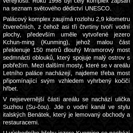
veřejnosti. Roku 1998 byl celý komplex zapsán
na seznam světového dědictví UNESCO.
Palácový komplex zaujímá rozlohu 2,9 kilometru
čtverečních, z čehož asi tři čtvrtiny tvoří vodní
plochy, především uměle vytvořené jezero
Kchun-ming (Kunming), jehož malou část
překlenuje 150 metrů dlouhý Mramorový most
sedmnácti oblouků, který spojuje malý ostrov s
pobřežím. Mezi dalšími mosty, které se v areálu
Letního paláce nacházejí, najdeme třeba most
připomínající svým vzhledem vyhrbený kočičí
hřbet.
V nejsevernější části areálu se nachází ulička
Suzhou (Su-čou). Jde o vodní kanál ve stylu
italských Benátek, který je lemovaný obchody a
restauracemi.