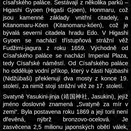
císařského paláce. Sestávají z několika parků –
Higashi Gyoen (Higaši Gjoen), Honmaru, což
jsou kamenné základy vnitřní citadely, a
Kitanomaru-Kōen (Kitanomaru-kóen), což je
bývalá severní citadela hradu Edo. V Higashi
Gyoen se nachází třístupňová strážní věž
Fudžimi-jagura z roku 1659. Východně od
Císařského paláce se nachází Imperial Plaza,
tedy Císařské náměstí. Od Císařského paláce
ho odděluje vodní příkop, který v části Nijūbashi
(Nidžúbaši) překlenují dva mosty z konce 19.
století, za nimiž stojí strážní věž ze 17. století.
Svatyně Yasukini-jinja (靖国神社, Jasukini), jejíž
jméno doslovně znamená „Svatyně za mír v
zemi“. Byla postavena roku 1869 a její torii není
dřevěná, nýbrž bronzovo-ocelová. Je
zasvěcena 2,5 milionu japonských obětí válek,