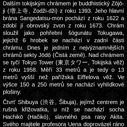
Dalším tokijským chrámem je buddhistický Zōjō-
ji (増上寺, Zodži-dži) z roku 1393. Jeho hlavní
brána Sangedatsu-mon pochází z roku 1622 a
zdobí jí obrovský zvon z roku 1673. Chrám
sloužil jako pohřební šógunátu Tokugawa,
jejichž 6 hrobek se nachází v zadní části
chrámu. Dnes je jedním z nejvýznamnějších
chrámů sekty Jōdō (Čistá země). Nad chrámem
se tyčí Tokyo Tower (東京タワー, Tokijská věž)
z roku 1958. Měří 33 metrů a je tedy o 13
metrů vyšší než pařížská Eiffelova věž. Ve
výšce 150 a 250 metrů se nachází vyhlídkové
plošiny.
Čtvrť Shibuya (渋谷, Šibuja), jejímž centrem je
rušná křižovatka, u níž se nachází socha
Hachikō (Hačikó), slavného psa rasy Akita.
Svého majitele profesora Uena doprovázel ráno