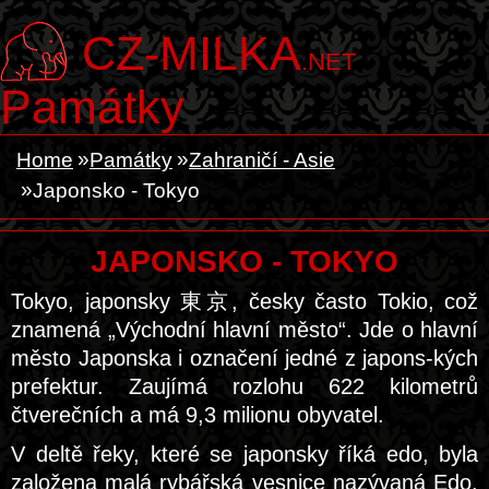
CZ-MILKA
.NET
Památky
Home
Památky
Zahraničí - Asie
Japonsko - Tokyo
JAPONSKO - TOKYO
Tokyo, japonsky 東京, česky často Tokio, což
znamená „Východní hlavní město“. Jde o hlavní
město Japonska i označení jedné z japons-kých
prefektur. Zaujímá rozlohu 622 kilometrů
čtverečních a má 9,3 milionu obyvatel.
V deltě řeky, které se japonsky říká edo, byla
založena malá rybářská vesnice nazývaná Edo.