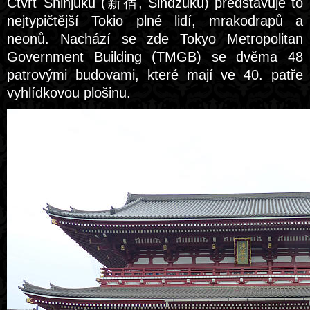
Čtvrť Shinjuku (新宿, Šindžuku) představuje to
nejtypičtější Tokio plné lidí, mrakodrapů a
neonů. Nachází se zde Tokyo Metropolitan
Government Building (TMGB) se dvěma 48
patrovými budovami, které mají ve 40. patře
vyhlídkovou plošinu.