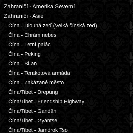
Zahraničí - Amerika Severní
Zahraničí - Asie
Čína - Dlouhá zeď (Velká čínská zeď)
Čína - Chrám nebes
Čína - Letní palác
Čína - Peking
Čína - Si-an
Čína - Terakotová armáda
Čína - Zakázané město
Čína/Tibet - Drepung
Čína/Tibet - Friendship Highway
Čína/Tibet - Gandän
Čína/Tibet - Gyantse
Čína/Tibet - Jamdrok Tso