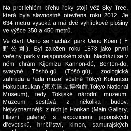
Na protilehlém břehu řeky stojí věž Sky Tree,
která byla slavnostně otevřena roku 2012. Je
634 metrů vysoká a má dvě vyhlídkové plošiny
ve výšce 350 a 450 metrů.
Ve čtvrti Ueno se nachází park Ueno Kóen (上
野公園). Byl založen roku 1873 jako první
veřejný park v nejaponském stylu. Nachází se v
něm chrám Kijomizu Kannon-dó, Benten-dō,
svatyně Tōshō-gū (Tóšó-gú), zoologická
zahrada a řada muzeí včetně Tōkyō Kokuritsu
Hakubutsukan (東京国立博物館,Tokyo National
Museum), tedy Tokijské národní muzeum.
Muzeum sestává z několika budov.
Nejvýznamnější z nich je Honkan (Main Gallery,
Hlavní galerie) s expozicemi japonských
dřevotisků, hrnčířství, kimon, samurajských