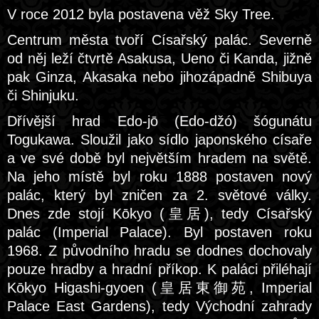
V roce 2012 byla postavena věž Sky Tree.
Centrum města tvoří Císařský palác. Severně
od něj leží čtvrtě Asakusa, Ueno či Kanda, jižně
pak Ginza, Akasaka nebo jihozápadně Shibuya
či Shinjuku.
Dřívější hrad Edo-jō (Edo-džó) šógunátu
Togukawa. Sloužil jako sídlo japonského císaře
a ve své době byl největším hradem na světě.
Na jeho místě byl roku 1888 postaven nový
palác, který byl zničen za 2. světové války.
Dnes zde stojí Kōkyo (皇居), tedy Císařský
palác (Imperial Palace). Byl postaven roku
1968. Z původního hradu se dodnes dochovaly
pouze hradby a hradní příkop. K paláci přiléhají
Kōkyo Higashi-gyoen (皇居東御苑, Imperial
Palace East Gardens), tedy Východní zahrady