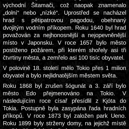
východní Šitamači, což naopak znamenalo
„dolní“ nebo „nízké“. Uprostřed se nacházel
hrad s pětipatrovou pagodou, obehnaný
dvojitým vodním příkopem. Roku 1640 byl hrad
považován za nejhonosnější a nejopevněnější
místo v Japonsku. V roce 1657 bylo město
postiženo požárem, při kterém shořely asi tři
čtvrtiny města, a zemřelo asi 100 tisíc obyvatel.
V polovině 18. století mělo Tokio přes 1 milion
obyvatel a bylo nejlidnatějším městem světa.
Roku 1868 byl zrušen šógunát a 3. září bylo
město Edo přejmenováno na Tokio. V
následujícím roce císař přesídlil z Kjóta do
Tokia. Postupně byla zasypána řada hradních
příkopů. V roce 1873 byl založen park Ueno.
Roku 1899 byly strženy domy, na jejichž místě