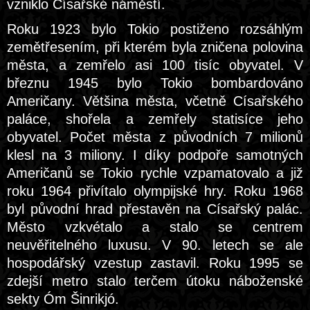
vzniklo Císařské náměstí.
Roku 1923 bylo Tokio postiženo rozsáhlým
zemětřesením, při kterém byla zničena polovina
města, a zemřelo asi 100 tisíc obyvatel. V
březnu 1945 bylo Tokio bombardováno
Američany. Většina města, včetně Císařského
paláce, shořela a zemřely statisíce jeho
obyvatel. Počet města z původních 7 milionů
klesl na 3 miliony. I díky podpoře samotných
Američanů se Tokio rychle vzpamatovalo a již
roku 1964 přivítalo olympijské hry. Roku 1968
byl původní hrad přestavěn na Císařský palác.
Město vzkvétalo a stalo se centrem
neuvěřitelného luxusu. V 90. letech se ale
hospodářský vzestup zastavil. Roku 1995 se
zdejší metro stalo terčem útoku náboženské
sekty Óm Šinrikjó.