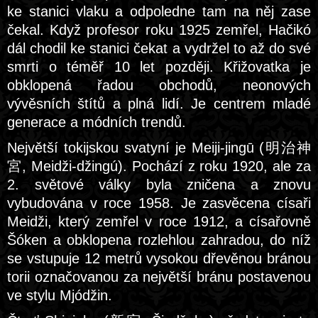
ke stanici vlaku a odpoledne tam na něj zase
čekal. Když profesor roku 1925 zemřel, Hačikó
dál chodil ke stanici čekat a vydržel to až do své
smrti o téměř 10 let později. Křižovatka je
obklopená řadou obchodů, neonových
vývěsních štítů a plná lidí. Je centrem mladé
generace a módních trendů.
Největší tokijskou svatyní je Meiji-jingū (明治神
宮, Meidži-džingú). Pochází z roku 1920, ale za
2. světové války byla zničena a znovu
vybudována v roce 1958. Je zasvěcena císaři
Meidži, který zemřel v roce 1912, a císařovně
Šóken a obklopena rozlehlou zahradou, do níž
se vstupuje 12 metrů vysokou dřevěnou bránou
torii označovanou za největší bránu postavenou
ve stylu Mjódžin.