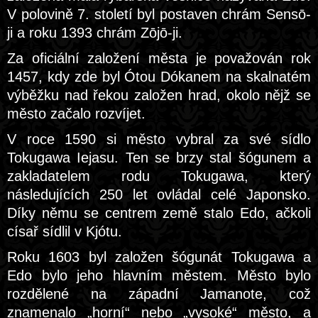
V polovině 7. století byl postaven chrám Sensō-
ji a roku 1393 chrám Zōjō-ji.
Za oficiální založení města je považován rok
1457, kdy zde byl Ótou Dókanem na skalnatém
výběžku nad řekou založen hrad, okolo nějž se
město začalo rozvíjet.
V roce 1590 si město vybral za své sídlo
Tokugawa Iejasu. Ten se brzy stal šógunem a
zakladatelem rodu Tokugawa, který
následujících 250 let ovládal celé Japonsko.
Díky němu se centrem země stalo Edo, ačkoli
císař sídlil v Kjótu.
Roku 1603 byl založen šógunát Tokugawa a
Edo bylo jeho hlavním městem. Město bylo
rozdělené na západní Jamanote, což
znamenalo „horní“ nebo „vysoké“ město, a