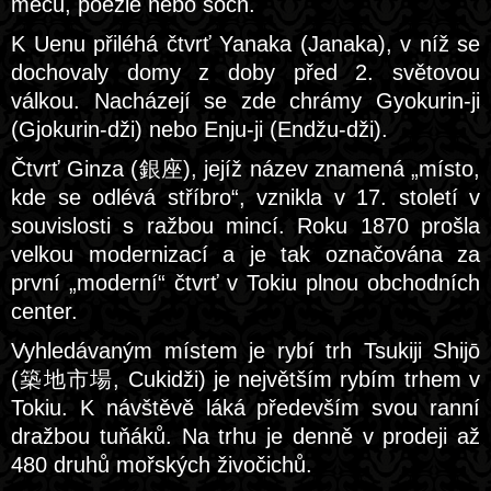
mečů, poezie nebo soch.
K Uenu přiléhá čtvrť Yanaka (Janaka), v níž se
dochovaly domy z doby před 2. světovou
válkou. Nacházejí se zde chrámy Gyokurin-ji
(Gjokurin-dži) nebo Enju-ji (Endžu-dži).
Čtvrť Ginza (銀座), jejíž název znamená „místo,
kde se odlévá stříbro“, vznikla v 17. století v
souvislosti s ražbou mincí. Roku 1870 prošla
velkou modernizací a je tak označována za
první „moderní“ čtvrť v Tokiu plnou obchodních
center.
Vyhledávaným místem je rybí trh Tsukiji Shijō
(築地市場, Cukidži) je největším rybím trhem v
Tokiu. K návštěvě láká především svou ranní
dražbou tuňáků. Na trhu je denně v prodeji až
480 druhů mořských živočichů.