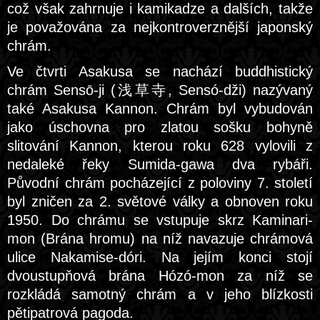
což však zahrnuje i kamikadze a dalších, takže
je považována za nejkontroverznější japonský
chrám.
Ve čtvrti Asakusa se nachází buddhistický
chrám Sensō-ji (浅草寺, Sensó-dži) nazývaný
také Asakusa Kannon. Chrám byl vybudován
jako úschovna pro zlatou sošku bohyně
slitování Kannon, kterou roku 628 vylovili z
nedaleké řeky Sumida-gawa dva rybáři.
Původní chrám pocházející z poloviny 7. století
byl zničen za 2. světové války a obnoven roku
1950. Do chrámu se vstupuje skrz Kaminari-
mon (Brána hromu) na níž navazuje chrámová
ulice Nakamise-dóri. Na jejím konci stojí
dvoustupňová brána Hózó-mon za níž se
rozkládá samotný chrám a v jeho blízkosti
pětipatrová pagoda.