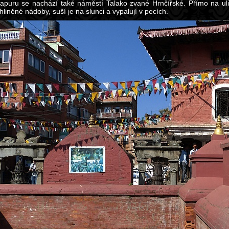
apuru se nachází také náměstí Talako zvané Hrnčířské. Přímo na ulici 
hliněné nádoby, suší je na slunci a vypalují v pecích.