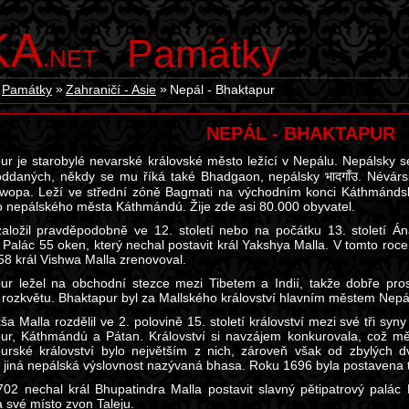
KA
Památky
.NET
Památky
Zahraničí - Asie
Nepál - Bhaktapur
NEPÁL - BHAKTAPUR
ur je starobylé nevarské královské město ležící v Nepálu. Nepálsky 
ddaných, někdy se mu říká také Bhadgaon, nepálsky भादगाँउ. Névárs
wopa. Leží ve střední zóně Bagmati na východním konci Káthmándsk
o nepálského města Káthmándú. Žije zde asi 80.000 obyvatel.
aložil pravděpodobně ve 12. století nebo na počátku 13. století Á
 Palác 55 oken, který nechal postavit král Yakshya Malla. V tomto roce 
58 král Vishwa Malla zrenovoval.
ur ležel na obchodní stezce mezi Tibetem a Indií, takže dobře pros
 rozkvětu. Bhaktapur byl za Mallského království hlavním městem Nepá
ša Malla rozdělil ve 2. polovině 15. století království mezi své tři syny
ur, Káthmándú a Pátan. Království si navzájem konkurovala, což mě
urské království bylo největším z nich, zároveň však od zbylých d
a jiná nepálská výslovnost nazývaná bhasa. Roku 1696 byla postavena 
02 nechal král Bhupatindra Malla postavit slavný pětipatrový palác 
a své místo zvon Taleju.