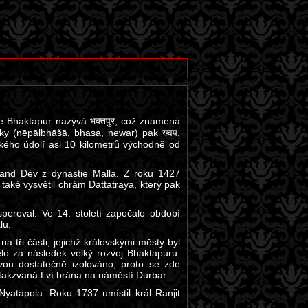
se Bhaktapur nazývá भक्तपुर, což znamená
ky (nēpālbhāšā, bhasa, newar) pak ख्वप,
ého údolí asi 10 kilometrů východně od
nand Dév z dynastie Malla. Z roku 1427
také vysvětil chrám Dattatraya, který pak
peroval. Ve 14. století započalo období
lu.
 na tři části, jejichž královskými městy byl
lo za následek velký rozvoj Bhaktapuru.
vou dostatečně izolováno, proto se zde
takzvaná Lví brána na náměstí Durbar.
Nyatapola. Roku 1737 umístil král Ranjit