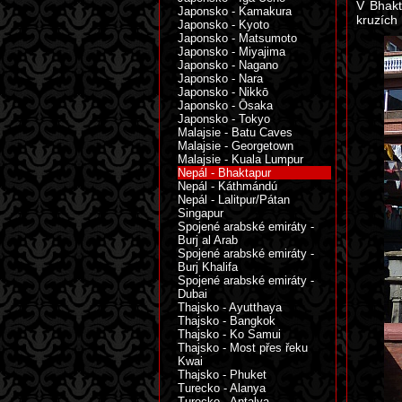
V Bhakt
Japonsko - Kamakura
kruzích 
Japonsko - Kyoto
Japonsko - Matsumoto
Japonsko - Miyajima
Japonsko - Nagano
Japonsko - Nara
Japonsko - Nikkō
Japonsko - Ōsaka
Japonsko - Tokyo
Malajsie - Batu Caves
Malajsie - Georgetown
Malajsie - Kuala Lumpur
Nepál - Bhaktapur
Nepál - Káthmándú
Nepál - Lalitpur/Pátan
Singapur
Spojené arabské emiráty -
Burj al Arab
Spojené arabské emiráty -
Burj Khalifa
Spojené arabské emiráty -
Dubai
Thajsko - Ayutthaya
Thajsko - Bangkok
Thajsko - Ko Samui
Thajsko - Most přes řeku
Kwai
Thajsko - Phuket
Turecko - Alanya
Turecko - Antalya