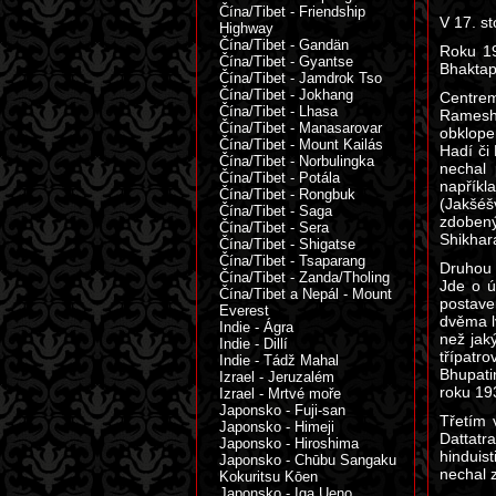
Čína/Tibet - Friendship
V 17. st
Highway
Čína/Tibet - Gandän
Roku 19
Čína/Tibet - Gyantse
Bhaktap
Čína/Tibet - Jamdrok Tso
Čína/Tibet - Jokhang
Centre
Čína/Tibet - Lhasa
Rameshv
Čína/Tibet - Manasarovar
obklope
Čína/Tibet - Mount Kailás
Hadí či
Čína/Tibet - Norbulingka
nechal 
Čína/Tibet - Potála
napříkl
Čína/Tibet - Rongbuk
(Jakšéš
Čína/Tibet - Saga
zdobený
Čína/Tibet - Sera
Shikhar
Čína/Tibet - Shigatse
Čína/Tibet - Tsaparang
Druhou 
Čína/Tibet - Zanda/Tholing
Jde o ú
Čína/Tibet a Nepál - Mount
postave
Everest
dvěma lv
Indie - Ágra
než jak
Indie - Dillí
třípatro
Indie - Tádž Mahal
Bhupati
Izrael - Jeruzalém
roku 19
Izrael - Mrtvé moře
Japonsko - Fuji-san
Třetím 
Japonsko - Himeji
Dattatr
Japonsko - Hiroshima
hinduist
Japonsko - Chūbu Sangaku
nechal 
Kokuritsu Kōen
Japonsko - Iga Ueno