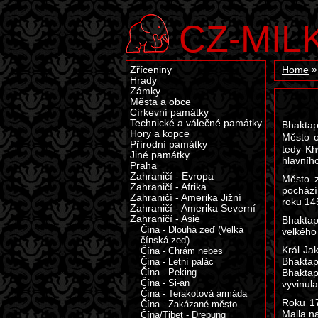
CZ-MIL
Zříceniny
Home
Hrady
Zámky
Města a obce
Církevní památky
Technické a válečné památky
Bhaktap
Hory a kopce
Město o
Přírodní památky
tedy Kh
Jiné památky
hlavníh
Praha
Zahraničí - Evropa
Město z
Zahraničí - Afrika
pochází
Zahraničí - Amerika Jižní
roku 14
Zahraničí - Amerika Severní
Zahraničí - Asie
Bhaktap
Čína - Dlouhá zeď (Velká
velkého
čínská zeď)
Král Jak
Čína - Chrám nebes
Bhaktap
Čína - Letní palác
Čína - Peking
Bhaktap
Čína - Si-an
vyvinul
Čína - Terakotová armáda
Roku 17
Čína - Zakázané město
Malla n
Čína/Tibet - Drepung