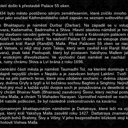
oletí došlo k přestavbě Paláce 55 oken.
34 bylo město postiženo silným zemětřesením, které zničilo mnoho 
ur jako součást Káthmándského údolí zapsán na seznam světového d
m Bhaktapuru je náměstí Durbar (Darbar). Na západě se u vstu
ara, Kadamatha, Badrinatha a Shiva. Hlavní stavbou náměstí je hindu
ný stavbami národní galerie, Palácem 55 oken a Královským palácem 
 Kobří bazén nebo nádrž. Na nádvoří Paláce 55 oken se vstupuje zla
postavit král Ranjit (Randžit) Malla. Před Palácem 55 oken se nac
ad Vatsala, u nějž stojí zvon Taleju, který sem zavěsil král Ranjit
vara), jinak také Pashupati, který byl postaven Yakshyou Mallem j
 erotickými dřevořezbami. Ve východní části náměstí se nachází 
a, ruiny chrámu Shiva a Lví brána z roku 1696.
centrální částí města je náměstí Taumadhi Tol, na kterém dominuje c
dajně nejvyšší chrám v Nepálu a je zasvěcen bohyni Lakšmí. Tvoří
ná na pěti patrech teras, které jsou zdobené sochami – dvěma zápasn
y, dvěma Gryfy a tygří a lví božskou sochou Baghini a Singhiny. Nejniž
ýkoli jiný muž a každá vyšší dvojice soch je považována za desetkrát s
vý chrám Bhairav Nath (Bhairava) zasvěcený Šivovi, který nechal postav
ndra Malla, a chrám Til Mahadev Narayan. Uprostřed náměstí se nachá
34 natolik poškozen, že byl následně zrekonstruován na kavárnu.
významným bhaktapurským náměstím je Dattatraya, které leží na vý
aya, který král Yakshya Malla zasvětil roku 1427. Dattatraya znamená 
ických bohů Brahmy, Šivy a Višny. V jeho bezprostřední blízkosti stojí
zhotovit Vishwa Malla.