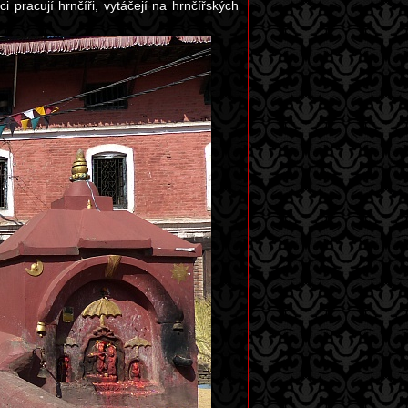
pracují hrnčíři, vytáčejí na hrnčířských