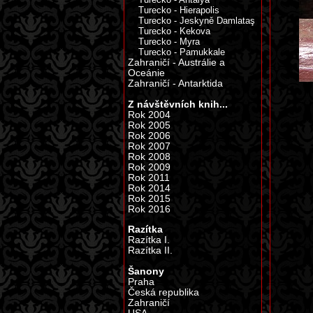
Turecko - Hierapolis
Turecko - Jeskyně Damlataş
Turecko - Kekova
Turecko - Myra
Turecko - Pamukkale
Zahraničí - Austrálie a
Oceánie
Zahraničí - Antarktida
Z návštěvních knih...
Rok 2004
Rok 2005
Rok 2006
Rok 2007
Rok 2008
Rok 2009
Rok 2011
Rok 2014
Rok 2015
Rok 2016
Razítka
Razítka I.
Razítka II.
Šanony
Praha
Česká republika
Zahraničí