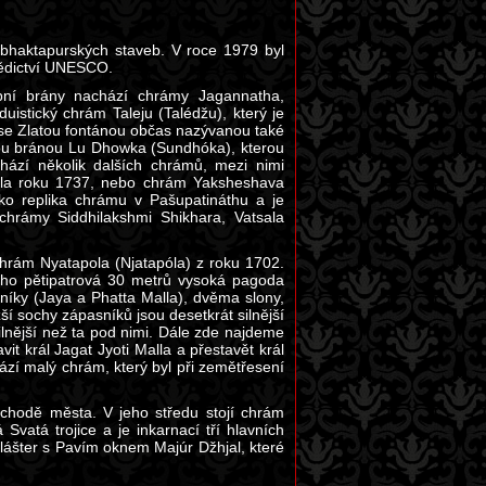
bhaktapurských staveb. V roce 1979 byl
ědictví UNESCO.
pní brány nachází chrámy Jagannatha,
istický chrám Taleju (Talédžu), který je
se Zlatou fontánou občas nazývanou také
tou bránou Lu Dhowka (Sundhóka), kterou
hází několik dalších chrámů, mezi nimi
 Malla roku 1737, nebo chrám Yaksheshava
ako replika chrámu v Pašupatináthu a je
chrámy Siddhilakshmi Shikhara, Vatsala
hrám Nyatapola (Njatapóla) z roku 1702.
 ho pětipatrová 30 metrů vysoká pagoda
íky (Jaya a Phatta Malla), dvěma slony,
ší sochy zápasníků jsou desetkrát silnější
ilnější než ta pod nimi. Dále zde najdeme
it král Jagat Jyoti Malla a přestavět král
zí malý chrám, který byl při zemětřesení
chodě města. V jeho středu stojí chrám
Svatá trojice a je inkarnací tří hlavních
 klášter s Pavím oknem Majúr Džhjal, které