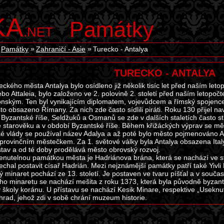
KA
Památky
.NET
Památky
Zahraničí - Asie
Turecko - Antalya
TURECKO - ANTALYA
reckého města Antalya bylo osídleno již několik tisíc let před naším l
nebo Attaleia, bylo založeno ve 2. polovině 2. století před naším letopo
ským. Ten byl vynikajícím diplomatem, vojevůdcem a římský spojencem.
to obsazeno Římany. Za nich zde často sídlili piráti. Roku 130 přijel na
Byzantské říše, Seldžuků a Osmanů se zde v dalších staletích často stř
 starověku a v období Byzantské říše. Během křižáckých výprav se mě
 vlády se používal název Adalya a až poté bylo město pojmenováno An
rovinčním městečkem. Za 1. světové války byla Antalya obsazena Italy. V
stav a od té doby prodělává město obrovský rozvoj.
utelnou památkou města je Hadriánova brána, která se nachází ve st
echal postavit císař Hadrián. Mezi nejznámější památky patří také Yivli
ý minaret pochází ze 13. století. Je postaven ve tvaru píšťal a v souč
ho minaretu se nachází mešita z roku 1373, která byla původně byza
y školy koránu. U přístavu se nachází Kesik Minare, respektive „Usekn
hrad, jehož zdi v sobě chrání muzeum historie.