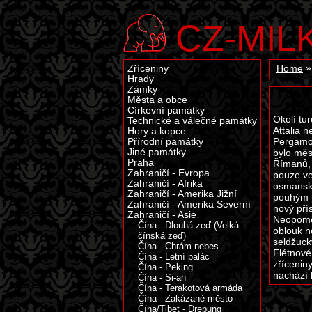
CZ-MIL
Zříceniny
Home
Hrady
Zámky
Města a obce
Církevní památky
Okolí tu
Technické a válečné památky
Attalia 
Hory a kopce
Pergamon
Přírodní památky
Jiné památky
bylo měs
Praha
Římanů, 
Zahraničí - Evropa
pouze ve
Zahraničí - Afrika
osmanské
Zahraničí - Amerika Jižní
pouhým p
Zahraničí - Amerika Severní
nový pří
Zahraničí - Asie
Neopomen
Čína - Dlouhá zeď (Velká
oblouk n
čínská zeď)
seldžuck
Čína - Chrám nebes
Flétnové
Čína - Letní palác
zřícenin
Čína - Peking
nachází 
Čína - Si-an
Čína - Terakotová armáda
Čína - Zakázané město
Čína/Tibet - Drepung