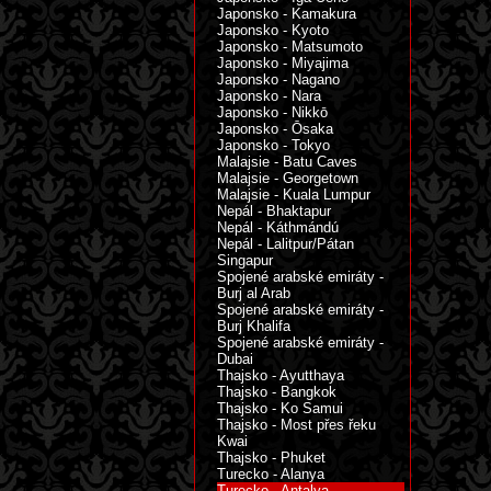
Japonsko - Kamakura
Japonsko - Kyoto
Japonsko - Matsumoto
Japonsko - Miyajima
Japonsko - Nagano
Japonsko - Nara
Japonsko - Nikkō
Japonsko - Ōsaka
Japonsko - Tokyo
Malajsie - Batu Caves
Malajsie - Georgetown
Malajsie - Kuala Lumpur
Nepál - Bhaktapur
Nepál - Káthmándú
Nepál - Lalitpur/Pátan
Singapur
Spojené arabské emiráty -
Burj al Arab
Spojené arabské emiráty -
Burj Khalifa
Spojené arabské emiráty -
Dubai
Thajsko - Ayutthaya
Thajsko - Bangkok
Thajsko - Ko Samui
Thajsko - Most přes řeku
Kwai
Thajsko - Phuket
Turecko - Alanya
Turecko - Antalya