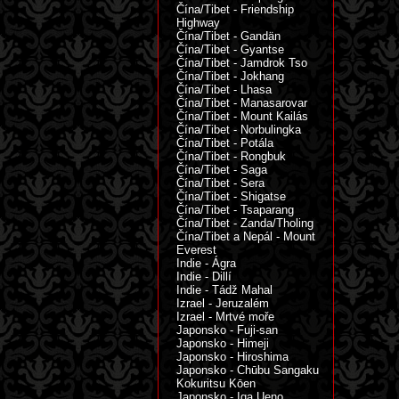
Čína/Tibet - Friendship
Highway
Čína/Tibet - Gandän
Čína/Tibet - Gyantse
Čína/Tibet - Jamdrok Tso
Čína/Tibet - Jokhang
Čína/Tibet - Lhasa
Čína/Tibet - Manasarovar
Čína/Tibet - Mount Kailás
Čína/Tibet - Norbulingka
Čína/Tibet - Potála
Čína/Tibet - Rongbuk
Čína/Tibet - Saga
Čína/Tibet - Sera
Čína/Tibet - Shigatse
Čína/Tibet - Tsaparang
Čína/Tibet - Zanda/Tholing
Čína/Tibet a Nepál - Mount
Everest
Indie - Ágra
Indie - Dillí
Indie - Tádž Mahal
Izrael - Jeruzalém
Izrael - Mrtvé moře
Japonsko - Fuji-san
Japonsko - Himeji
Japonsko - Hiroshima
Japonsko - Chūbu Sangaku
Kokuritsu Kōen
Japonsko - Iga Ueno