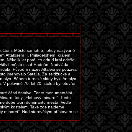
etopočtem. Město samotné, tehdy nazývané
čtem Attalosem II. Philadelphem, králem
 Několik let poté, co odtud král odešel,
vštívit město císař Hadrián. Nadvláda
ídala. Původní název Attaleia se používal
sto jmenovalo Satalia. Za seldžucké a
talya. Během turecké vlády byla Antalya
 polovině 70. let 20. století byl otevřen
aré části Antalye. Tento monumentální
 Minare, tedy „Flétnový minaret“. Tento
asné době tvoří dominantu města. Vedle
ntským kostelem. Také zde najdeme
utý minaret“. Nad starověkým přístavem se