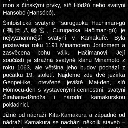
mon s čínskými prvky, síň Hódžó nebo svatyni
Hansōbō (Hansóbó).
Šintoistická svatyně Tsurugaoka Hachiman-gū
(鶴岡八幡宮, Curugaoka Hačiman-gú) je
nejvýznamnější svatyní v Kamakuře. Byla
postavena roku 1191 Minamotem Joritomem a
zasvěcena bohu válku Hačimanovi. Její
součástí je strážná svatyně klanu Minamoto z
roku 1063, ale většina jeho budov pochází z
počátku 19. století. Najdeme zde dvě jezírka
Genpei-ike, otevřené jeviště Mai-den, síň
Hómocu-den s vystavenými cennostmi, svatyni
Širahata-džindža i národní kamakurskou
pokladnici.
Jižně od nádraží Kita-Kamakura a západně od
nádraží Kamakura se nachází několik staveb –