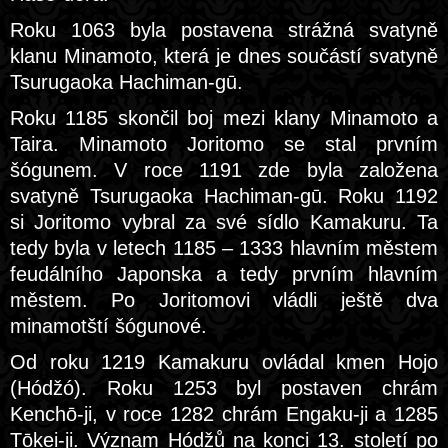
Roku 1063 byla postavena strážná svatyně
klanu Minamoto, která je dnes součástí svatyně
Tsurugaoka Hachiman-gū.
Roku 1185 skončil boj mezi klany Minamoto a
Taira. Minamoto Joritomo se stal prvním
šógunem. V roce 1191 zde byla založena
svatyně Tsurugaoka Hachiman-gū. Roku 1192
si Joritomo vybral za své sídlo Kamakuru. Ta
tedy byla v letech 1185 – 1333 hlavním městem
feudálního Japonska a tedy prvním hlavním
městem. Po Joritomovi vládli ještě dva
minamotští šógunové.
Od roku 1219 Kamakuru ovládal kmen Hojo
(Hódžó). Roku 1253 byl postaven chrám
Kenchō-ji, v roce 1282 chrám Engaku-ji a 1285
Tōkei-ji. Význam Hódžů na konci 13. století po