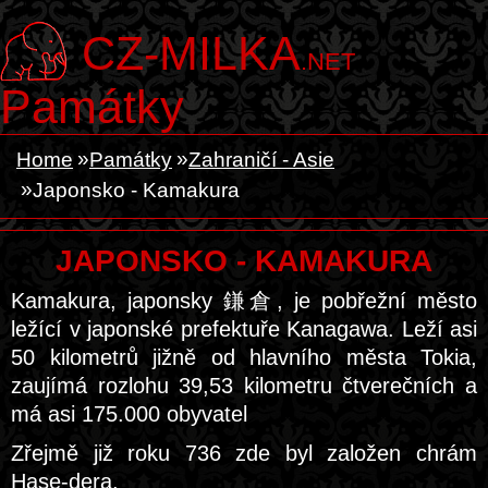
CZ-MILKA
.NET
Památky
Home
Památky
Zahraničí - Asie
Japonsko - Kamakura
JAPONSKO - KAMAKURA
Kamakura, japonsky 鎌倉, je pobřežní město
ležící v japonské prefektuře Kanagawa. Leží asi
50 kilometrů jižně od hlavního města Tokia,
zaujímá rozlohu 39,53 kilometru čtverečních a
má asi 175.000 obyvatel
Zřejmě již roku 736 zde byl založen chrám
Hase-dera.