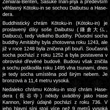
Zeniarai-Benten, Sasuke Inari-jinja a především
věhlasný Kōtoku-in se sochou Daibutsu a Hase-
dera.
Buddhistický chrám Kōtoku-in (Kótoku-in) je
proslavený díky soše Daibutsu (鎌倉大仏,
Daibucu), tedy Velkého Buddhy. Původní socha
buddhy Amitábhy byla zhotovena roku 1243, ale
již v roce 1248 byla zničena při bouři. Současná
socha pochází z roku 1252 a byla postavena v
obrovské dřevěné budově. Budovu však zničila
a sochu poškodila roku 1495 vlna tsunami, dnes
je tedy socha umístěna pod širým nebem. Je
bronzová a 11,4 metru vysoká.
Nedaleko chrámu Kótoku-in stojí chrám Hase-
dera (長谷寺) někdy uváděný jako Hase
Kannon, který údajně pochází z roku 736. V
jeho hlavní síni stojí více než 9 metrů vysoká