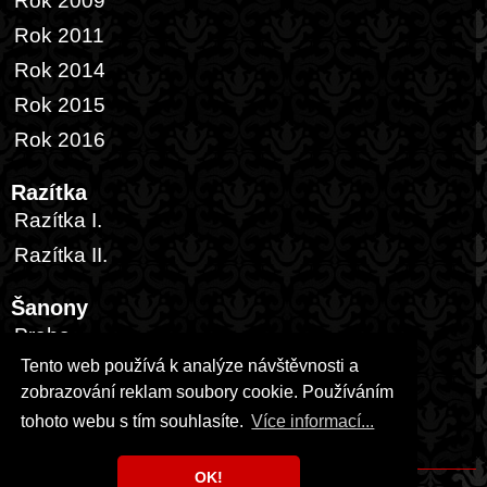
Rok 2009
Rok 2011
Rok 2014
Rok 2015
Rok 2016
Razítka
Razítka I.
Razítka II.
Šanony
Praha
Tento web používá k analýze návštěvnosti a
Česká republika
zobrazování reklam soubory cookie. Používáním
Zahraničí
tohoto webu s tím souhlasíte.
Více informací...
USA
OK!