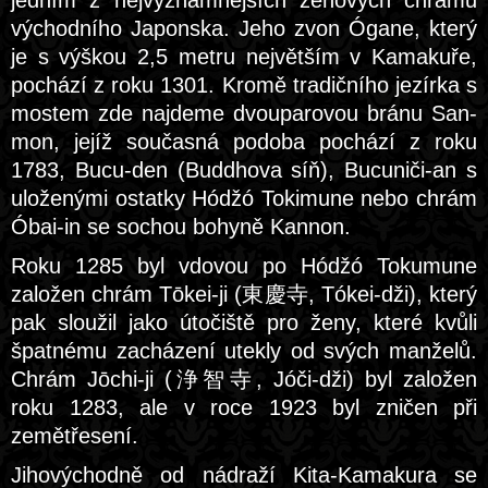
jedním z nejvýznamnějších zenových chrámů
východního Japonska. Jeho zvon Ógane, který
je s výškou 2,5 metru největším v Kamakuře,
pochází z roku 1301. Kromě tradičního jezírka s
mostem zde najdeme dvouparovou bránu San-
mon, jejíž současná podoba pochází z roku
1783, Bucu-den (Buddhova síň), Bucuniči-an s
uloženými ostatky Hódžó Tokimune nebo chrám
Óbai-in se sochou bohyně Kannon.
Roku 1285 byl vdovou po Hódžó Tokumune
založen chrám Tōkei-ji (東慶寺, Tókei-dži), který
pak sloužil jako útočiště pro ženy, které kvůli
špatnému zacházení utekly od svých manželů.
Chrám Jōchi-ji (浄智寺, Jóči-dži) byl založen
roku 1283, ale v roce 1923 byl zničen při
zemětřesení.
Jihovýchodně od nádraží Kita-Kamakura se