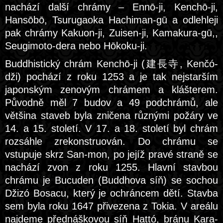
nachází další chrámy – Ennō-ji, Kenchō-ji,
Hansōbō, Tsurugaoka Hachiman-gū a odlehleji
pak chrámy Kakuon-ji, Zuisen-ji, Kamakura-gū,,
Seugimoto-dera nebo Hōkoku-ji.
Buddhistický chrám Kenchō-ji (建長寺, Kenčó-
dži) pochází z roku 1253 a je tak nejstarším
japonským zenovým chrámem a klášterem.
Původně měl 7 budov a 49 podchrámů, ale
většina staveb byla zničena různými požáry ve
14. a 15. století. V 17. a 18. století byl chrám
rozsáhle zrekonstruován. Do chrámu se
vstupuje skrz San-mon, po jejíž pravé straně se
nachází zvon z roku 1255. Hlavní stavbou
chrámu je Bucuden (Buddhova síň) se sochou
Džizó Bosacu, který je ochráncem dětí. Stavba
sem byla roku 1647 přivezena z Tokia. V areálu
najdeme přednáškovou síň Hattó, bránu Kara-