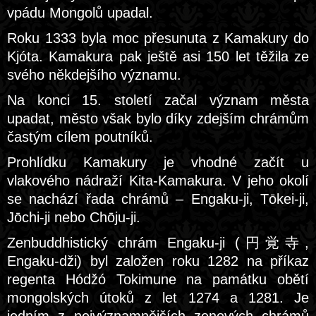
vpádu Mongolů upadal.
Roku 1333 byla moc přesunuta z Kamakury do
Kjóta. Kamakura pak ještě asi 150 let těžila ze
svého někdejšího významu.
Na konci 15. století začal význam města
upadat, město však bylo díky zdejším chrámům
častým cílem poutníků.
Prohlídku Kamakury je vhodné začít u
vlakového nádraží Kita-Kamakura. V jeho okolí
se nachází řada chrámů – Engaku-ji, Tōkei-ji,
Jōchi-ji nebo Chōju-ji.
Zenbuddhistický chrám Engaku-ji (円覚寺,
Engaku-dži) byl založen roku 1282 na příkaz
regenta Hódžó Tokimune na památku obětí
mongolských útoků z let 1274 a 1281. Je