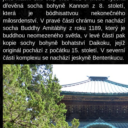
dřevěná socha bohyně Kannon z 8. století,
která je bódhisattvou nekonečného
milosrdenství. V pravé části chrámu se nachází
socha Buddhy Amitábhy z roku 1189, který je
buddhou neomezeného světla, v levé části pak
kopie sochy bohyně bohatství Daikoku, jejíž
originál pochází z počátku 15. století. V severní
části komplexu se nachází jeskyně Bentenkucu.