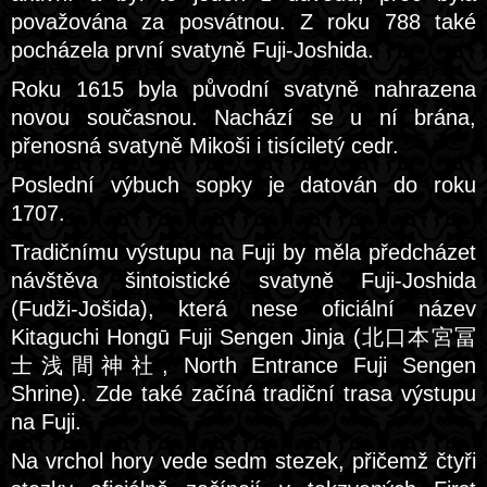
považována za posvátnou. Z roku 788 také
pocházela první svatyně Fuji-Joshida.
Roku 1615 byla původní svatyně nahrazena
novou současnou. Nachází se u ní brána,
přenosná svatyně Mikoši i tisíciletý cedr.
Poslední výbuch sopky je datován do roku
1707.
Tradičnímu výstupu na Fuji by měla předcházet
návštěva šintoistické svatyně Fuji-Joshida
(Fudži-Jošida), která nese oficiální název
Kitaguchi Hongū Fuji Sengen Jinja (北口本宮冨
士浅間神社, North Entrance Fuji Sengen
Shrine). Zde také začíná tradiční trasa výstupu
na Fuji.
Na vrchol hory vede sedm stezek, přičemž čtyři