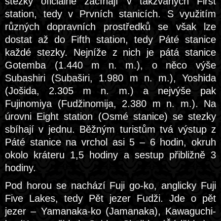
stezky oficiálně začínají v takzvaných First
station, tedy v Prvních stanicích. S využitím
různých dopravních prostředků se však lze
dostat až do Fifth station, tedy Páté stanice
každé stezky. Nejníže z nich je pátá stanice
Gotemba (1.440 m n. m.), o něco výše
Subashiri (Subaširi, 1.980 m n. m.), Yoshida
(Jošida, 2.305 m n. m.) a nejvýše pak
Fujinomiya (Fudžinomija, 2.380 m n. m.). Na
úrovni Eight station (Osmé stanice) se stezky
sbíhají v jednu. Běžným turistům tvá výstup z
Páté stanice na vrchol asi 5 – 6 hodin, okruh
okolo kráteru 1,5 hodiny a sestup přibližně 3
hodiny.
Pod horou se nachází Fuji go-ko, anglicky Fuji
Five Lakes, tedy Pět jezer Fudži. Jde o pět
jezer – Yamanaka-ko (Jamanaka), Kawaguchi-