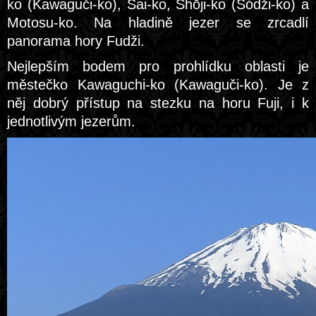
ko (Kawaguči-ko), Sai-ko, Shōji-ko (Šódži-ko) a
Motosu-ko. Na hladině jezer se zrcadlí
panorama hory Fudži.
Nejlepším bodem pro prohlídku oblasti je
městečko Kawaguchi-ko (Kawaguči-ko). Je z
něj dobrý přístup na stezku na horu Fuji, i k
jednotlivým jezerům.