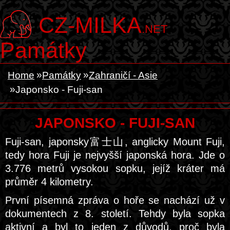
CZ-MILKA
.NET
Památky
Home
Památky
Zahraničí - Asie
Japonsko - Fuji-san
JAPONSKO - FUJI-SAN
Fuji-san, japonsky富士山, anglicky Mount Fuji,
tedy hora Fuji je nejvyšší japonská hora. Jde o
3.776 metrů vysokou sopku, jejíž kráter má
průměr 4 kilometry.
První písemná zpráva o hoře se nachází už v
dokumentech z 8. století. Tehdy byla sopka
aktivní a byl to jeden z důvodů, proč byla