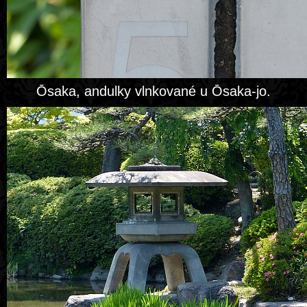
Ōsaka, andulky vlnkované u Ōsaka-jo.