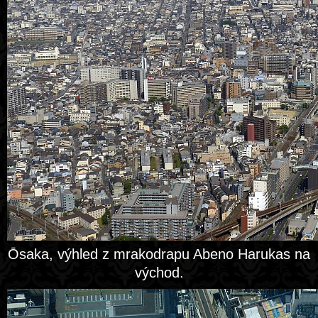
Ōsaka, výhled z mrakodrapu Abeno Harukas na
východ.