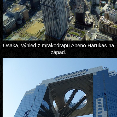
Ōsaka, výhled z mrakodrapu Abeno Harukas na
západ.