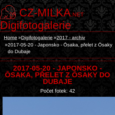
CZ-MILKA
.NET
Digifotogalerie
Home
Digifotogalerie
2017 - archiv
2017-05-20 - Japonsko - Ōsaka, přelet z Ōsaky
do Dubaje
2017-05-20 - JAPONSKO -
ŌSAKA, PŘELET Z ŌSAKY DO
DUBAJE
Počet fotek: 42