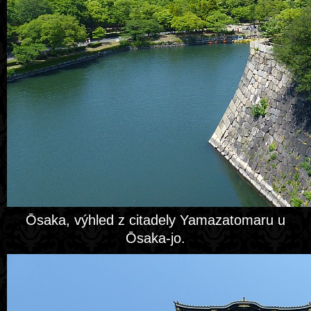
Ōsaka, výhled z citadely Yamazatomaru u
Ōsaka-jo.