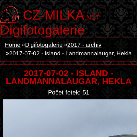
CZ-MILKA
.NET
Digifotogalerie
Home
Digifotogalerie
2017 - archiv
2017-07-02 - Island - Landmannalaugar, Hekla
2017-07-02 - ISLAND -
LANDMANNALAUGAR, HEKLA
Počet fotek: 51