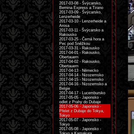
2017-03-08 - Švýcarsko,
Bernina Express a Tirano
2017-03-09 - Švýcarsko,
Lenzerheide
2017-03-10 - Lenzerheide a
Arosa
2017-03-11 - Švýcarsko a
Rakousko
2017-03-25 - Černá hora a
Pec pod Sněžkou
2017-03-31 - Rakousko
2017-04-01 - Rakousko,
Obertauern
2017-04-02 - Rakousko,
Obertauern
2017-04-13 - Německo
2017-04-14 - Nizozemsko
2017-04-15 - Nizozemsko
2017-04-16 - Nizozemsko a
Belgie
2017-04-17 - Lucembursko
2017-05-05 - Japonsko -
odlet z Prahy do Dubaje
2017-05-06 - Japonsko -
Přelet z Dubaje do Tokya,
Tokyo
2017-05-07 - Japonsko -
Tokyo
2017-05-08 - Japonsko -
Tokyo a Kamakura