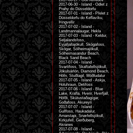
2017-06-30 - Island - Odlet z
Prahy do Düsseldorfu
2017-07-01 - Island - Přelet z
Düsseldorfu do Keflavíku,
Þingvellir
2017-07-02 - Island -
Landmannalaugar, Hekla
2017-07-03 - Island - Keldur,
Seljalandsfoss,
Eyjafjallajökull, Skógafoss,
Skógar, Sólheimajökull,
Sólheimasandur Beach,
Black Sand Beach
2017-07-04 - Island -
Svartifoss, Skaftafellsjökull,
Jökulsárlón, Diamond Beach,
Höfn, Stuðlagil, Möðludalur
2017-07-05 - Island - Askja,
Holuhraun, Detifoss
2017-07-06 - Island - Blue
Lake, Krafla, Hverir, Hverfjall,
Höfði, Skútustaðagígar,
Goðafoss, Akureyri
2017-07-07 - Island -
Gullfoss, Haukadalur,
Arnarstapi, Snæfellsjökull,
Kirkjufell, Gerðuberg,
Akranes
2017-07-08 - Island -