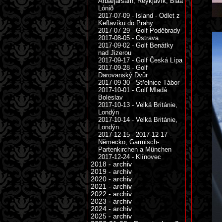
Árbæjarsafn, Reykjavík, Bláa
Lónið
2017-07-09 - Island - Odlet z
Keflavíku do Prahy
2017-07-29 - Golf Poděbrady
2017-08-05 - Ostrava
2017-09-02 - Golf Benátky
nad Jizerou
2017-09-17 - Golf Česká Lípa
2017-09-28 - Golf
Darovanský Dvůr
2017-09-30 - Střelnice Tábor
2017-10-01 - Golf Mladá
Boleslav
2017-10-13 - Velká Británie,
Londýn
2017-10-14 - Velká Británie,
Londýn
2017-12-15 - 2017-12-17 -
Německo, Garmisch-
Partenkirchen a München
2017-12-24 - Klínovec
2018 - archiv
2019 - archiv
2020 - archiv
2021 - archiv
2022 - archiv
2023 - archiv
2024 - archiv
2025 - archiv